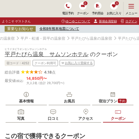
0
0
メ
メニュー
電話予約
クーポン
予約照会
お気に入り
ニ
ュ
ようこそ ゲストさん
ゆこゆこについて
新規会員登録
ログイン
ー
重要なお知らせ
令和8年熊本地震について
を
開
の温泉宿
平戸・松浦・田平の温泉宿
平戸たびら温泉の温泉宿
平戸たびら
く
ヒラドタビラオンセンサムソンホテル
平戸たびら温泉 サムソンホテル
のクーポン
お気に入り登録する
宿コード :
4252
クーポン利用可
4.18
点
総合評価
14,850円〜
最安値
(税込)
大人2名 (合計 29,700円〜)
基本情報
お風呂
宿泊プラン
予約
写真
口コミ
アクセス
クーポン
この宿で獲得できるクーポン