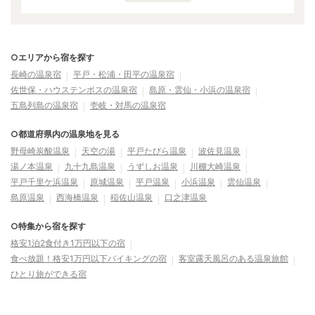
○エリアから宿を探す
長崎の温泉宿
平戸・松浦・田平の温泉宿
佐世保・ハウステンボスの温泉宿
島原・雲仙・小浜の温泉宿
五島列島の温泉宿
壱岐・対馬の温泉宿
○都道府県内の温泉地を見る
野母崎炭酸温泉
天空の湯
平戸たびら温泉
波佐見温泉
湯ノ本温泉
九十九島温泉
うずしお温泉
川棚大崎温泉
平戸千里ケ浜温泉
原城温泉
平戸温泉
小浜温泉
雲仙温泉
島原温泉
西海橋温泉
稲佐山温泉
口之津温泉
○特集から宿を探す
格安1泊2食付き1万円以下の宿
食べ放題！格安1万円以下バイキングの宿
客室露天風呂のある温泉旅館
ひとり旅ができる宿