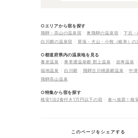
○エリアから宿を探す
飛騨・高山の温泉宿
奥飛騨の温泉宿
下呂・
白川郷の温泉宿
尾張・犬山・小牧（岐阜）の
○都道府県内の温泉地を見る
養老温泉
奥美濃温泉郷 郡上温泉
岩寿温泉
福地温泉
白川郷
飛騨古川桃源郷温泉
中津
飛騨高山温泉
○特集から宿を探す
格安1泊2食付き1万円以下の宿
食べ放題！格
このページをシェアする