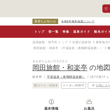
宿
重要なお知らせ
令和8年熊本地震について
トップ
宿一覧
特集
温泉ガイド
観光ガイ
温泉旅館・宿予約 トップ
全国の温泉宿
東海地方
岡田旅館・和楽亭
（平湯温泉（奥飛騨温泉郷））
オカダリョカンワラクテイ
岡田旅館・和楽亭
の地
岐阜県
平湯温泉（奥飛騨温泉郷）
[全70室]
チェ
宿コード :
0004
クーポン利用可
お気に入
基本情報
お風呂