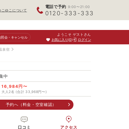
電話で予約
9:00〜21:00
ゆこゆこについて
0120-333-333
ようこそ ゲストさん
約照会
・キャンセル
お気に入り
0
ログイン
温泉宿
集中
16,984円〜
大人2名 (合計 33,968円〜)
予約へ（料金・空室確認）
口コミ
アクセス