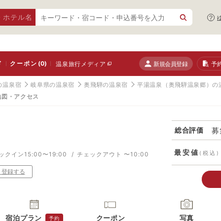
・ホテル名
ド
クーポン
(0)
新規会員登録
予
温泉旅行メディア
の温泉宿
岐阜県の温泉宿
奥飛騨の温泉宿
平湯温泉（奥飛騨温泉郷）の
地図・アクセス
募
総合評価
図
最安値
(税込)
ックイン15:00〜19:00
チェックアウト 〜10:00
り登録する
宿泊プラン
クーポン
写真
予約