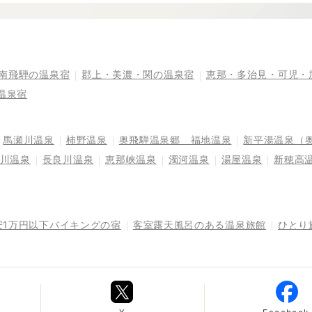
南飛騨の温泉宿
郡上・美濃・関の温泉宿
恵那・多治見・可児・
温泉宿
馬瀬川温泉
柿野温泉
奥飛騨温泉郷 福地温泉
新平湯温泉（
川温泉
長良川温泉
恵那峡温泉
濁河温泉
湯屋温泉
新穂高
安1万円以下バイキングの宿
客室露天風呂のある温泉旅館
ひとり