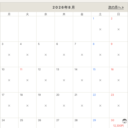
2026
年
8
月
次の月へ >
月
火
水
木
金
土
日
1
2
×
×
3
4
5
6
7
8
9
×
×
×
×
×
×
×
10
11
12
13
14
15
16
×
×
×
×
×
×
×
17
18
19
20
21
22
23
×
×
×
×
×
×
×
24
25
26
27
28
29
30
12,330
円