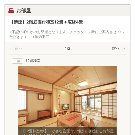
お部屋
【禁煙】2階庭園付和室12畳＋広縁4畳
※下記いずれかのお部屋となります。チェックイン時にご案内させてい
ただきます。（確約不可）
＜ 前へ
次へ ＞
1/2
12畳和室
一例
一
【12畳和室/例】 小さな庭園付、懐かしさ感じるお部屋