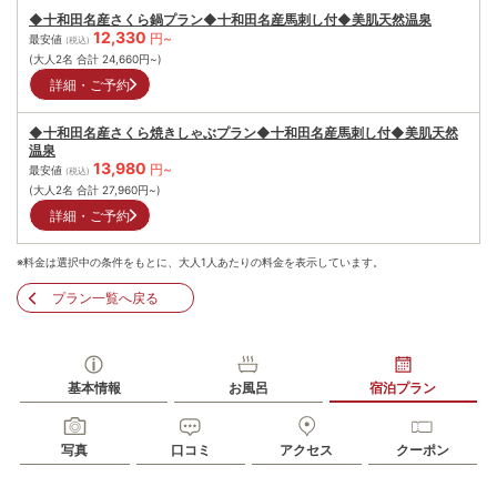
◆十和田名産さくら鍋プラン◆十和田名産馬刺し付◆美肌天然温泉
12,330
円~
最安値
(税込)
(大人2名 合計
24,660
円~)
詳細・ご予約
◆十和田名産さくら焼きしゃぶプラン◆十和田名産馬刺し付◆美肌天然
温泉
13,980
円~
最安値
(税込)
(大人2名 合計
27,960
円~)
詳細・ご予約
※料金は選択中の条件をもとに、大人1人あたりの料金を表示しています。
プラン一覧へ戻る
基本情報
お風呂
宿泊プラン
写真
口コミ
アクセス
クーポン