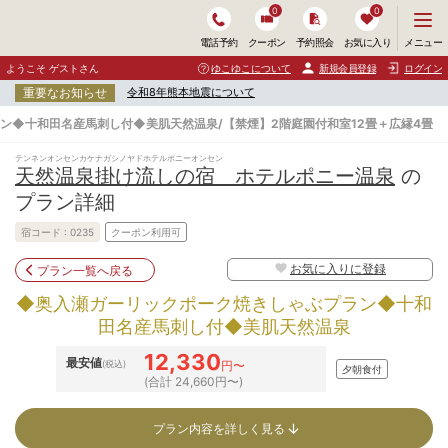
0
0
メ
メニュー
電話予約
クーポン
予約照会
お気に入り
ニ
ュ
ようこそ ゲストさん
ゆこゆこについて
新規会員登録
ログイン
ー
重要なお知らせ
令和8年熊本地震について
を
開
ン◆十和田名産馬刺し付◆美肌天然温泉/【禁煙】2階庭園付和室12畳＋広縁4畳
く
テンネンオンセンカケナガシノヤドホテルポニーオンセン
天然温泉掛け流しの宿 ホテルポニー温泉
の
プラン詳細
宿コード :
0235
クーポン利用可
お気に入りに登録
プラン一覧へ戻る
◆奥入瀬ガーリックポーク焼きしゃぶプラン◆十和
田名産馬刺し付◆美肌天然温泉
12,330
最安値
(税込)
円〜
夕朝食付
(合計 24,660円〜)
プラン内容を詳しく見る