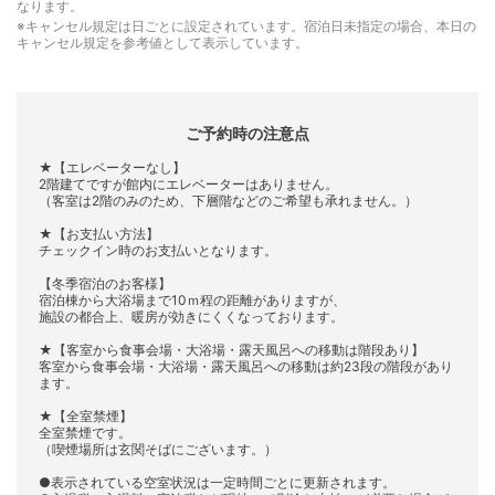
なります。
※キャンセル規定は日ごとに設定されています。宿泊日未指定の場合、本日の
キャンセル規定を参考値として表示しています。
ご予約時の注意点
★【エレベーターなし】
2階建てですが館内にエレベーターはありません。
（客室は2階のみのため、下層階などのご希望も承れません。）
★【お支払い方法】
チェックイン時のお支払いとなります。
【冬季宿泊のお客様】
宿泊棟から大浴場まで10ｍ程の距離がありますが、
施設の都合上、暖房が効きにくくなっております。
★【客室から食事会場・大浴場・露天風呂への移動は階段あり】
客室から食事会場・大浴場・露天風呂への移動は約23段の階段があり
ます。
★【全室禁煙】
全室禁煙です。
（喫煙場所は玄関そばにございます。）
●表示されている空室状況は一定時間ごとに更新されます。