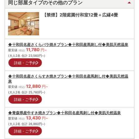
同じ部屋タイプのその他のプラン
【禁煙】2階庭園付和室12畳＋広縁4畳
◆十和田名産さくらバラ焼きプラン◆十和田産馬刺し付◆美肌天然温泉
11,780
円~
最安値
(税込)
(大人2名 合計
23,560
円~)
詳細・ご予約
◆十和田名産さくらすき焼きプラン◆十和田名産馬刺し付◆美肌天然温
泉
12,880
円~
最安値
(税込)
(大人2名 合計
25,760
円~)
詳細・ご予約
◆青森県産牛すき焼きプラン◆十和田名産馬刺し付◆美肌天然温泉
13,430
円~
最安値
(税込)
(大人2名 合計
26,860
円~)
詳細・ご予約