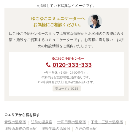
※掲載している写真はイメージです。
ゆこゆこコミュニケーターへ
お気軽にご相談ください。
ゆこゆこ予約センタースタッフは豊富な情報からお客様のご希望に合う
宿・施設をご提案するコミュニケーターです。お客様に寄り添い、お求
めの施設情報をご案内いたします。
ゆこゆこ予約センター
0120-333-333
※年中無休（9:00～21:00受付）。
年末年始も営業時間は通常通りです。
※17時以降および土日は特に混み合います。
宿コード：
0235
○エリアから宿を探す
青森の温泉宿
弘前の温泉宿
十和田湖の温泉宿
下北・三沢の温泉宿
津軽西海岸の温泉宿
津軽半島の温泉宿
八戸の温泉宿