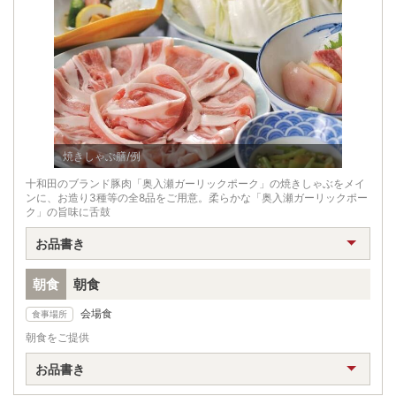
焼きしゃぶ膳/例
十和田のブランド豚肉「奥入瀬ガーリックポーク」の焼きしゃぶをメイ
ンに、お造り3種等の全8品をご用意。柔らかな「奥入瀬ガーリックポー
ク」の旨味に舌鼓
お品書き
朝食
朝食
会場食
食事場所
朝食をご提供
お品書き