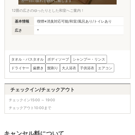
が一日の疲れを静かに癒します
12畳の広さのゆったりとした和室へご案内！
広さ
屋ご
基本情報
喫煙※消臭対応可能/和室/風呂あり/トイレあり
温
広さ
*
基
広
タオル・バスタオル
ボディソープ
シャンプー・リンス
ドライヤー
歯磨き
髭剃り
大人浴衣
子供浴衣
エアコン
チェックイン/チェックアウト
チェックイン15:00 ～ 19:00
チェックアウト10:00まで
キャンセル料について