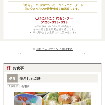
小学生（低学年）
大人料金の70%
「問合せ」の日程について、コミュニケーターが
宿に空きがないか最新情報を確認致します。
幼児（寝具・食事あり）
5720円
ゆこゆこ予約センター
幼児（寝具あり）
3300円
0120-333-333
幼児（食事あり）
※年中無休（9:00～21:00受付）。
3520円
年末年始も営業時間は通常通りです。
※17時以降および土日は特に混み合います。
幼児（寝具・食事なし）
1100円
※日別の料金については、カレンダー上の
マークよりご確認ください。マークのな
い日程ではお子様はご予約いただけません。
お気に入りプランに登録する
お食事
夕食
焼きしゃぶ膳
会場食
食事場所