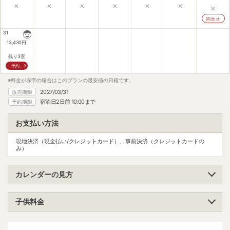
×
×
×
×
×
×
×
問合せ
31
13,430
円
残り3室
予約
※料金が赤字の場合はこのプランの最安値の日程です。
2027/03/31
販売期限
宿泊日2日前 10:00まで
予約期限
お支払い方法
現地決済（現金払い/クレジットカード）、事前決済（クレジットカードの
み）
カレンダーの見方
子供料金
小学生（高学年）
大人料金の70%