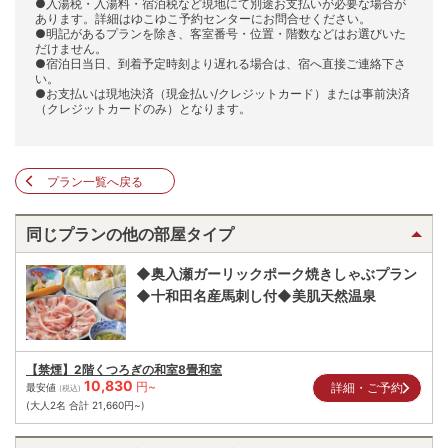
●入湯税・入湯料・宿泊税など現地にて別途お支払いが必要な場合が
あります。詳細はゆこゆこ予約センターにお問合せください。
●明記があるプランを除き、客室番号・位置・階数などはお選びいた
だけません。
●宿泊日当日、到着予定時刻より遅れる場合は、宿へ直接ご連絡下さ
い。
●お支払いは現地決済（現金払い/クレジットカード）または事前決済
（クレジットカードのみ）となります。
プラン一覧へ戻る
同じプランの他の部屋タイプ
◆奥入瀬ガーリックポーク焼きしゃぶプラン
◆十和田名産馬刺し付◆美肌天然温泉
【禁煙】2階くつろぎの和室8畳和室
10,830
円~
詳細・ご予約
最安値
(税込)
(大人2名 合計
21,660
円~)