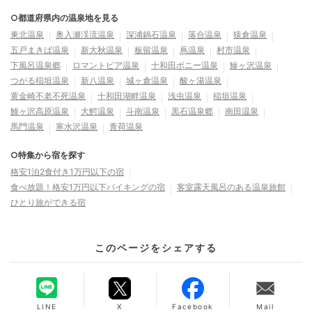
○都道府県内の温泉地を見る
東北温泉
奥入瀬渓流温泉
深浦鍋石温泉
落合温泉
猿倉温泉
五戸まきば温泉
新大秋温泉
板留温泉
蔦温泉
村市温泉
下風呂温泉郷
ロマントピア温泉
十和田ポニー温泉
鰺ヶ沢温泉
つがる稲垣温泉
新八温泉
城ヶ倉温泉
酸ヶ湯温泉
黄金崎不老不死温泉
十和田湖畔温泉
浅虫温泉
稲垣温泉
鯵ヶ沢高原温泉
大鰐温泉
斗南温泉
黒石温泉郷
南田温泉
馬門温泉
寒水沢温泉
青荷温泉
○特集から宿を探す
格安1泊2食付き1万円以下の宿
食べ放題！格安1万円以下バイキングの宿
客室露天風呂のある温泉旅館
ひとり旅ができる宿
このページをシェアする
LINE
X
Facebook
Mail