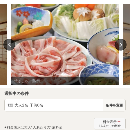
1/5
焼きしゃぶ膳/例
選択中の条件
1
室 大人
2
名 子供
0
名
条件を変更
料金表示
1人あたりの料金
※料金表示は大人1人あたりの1泊料金