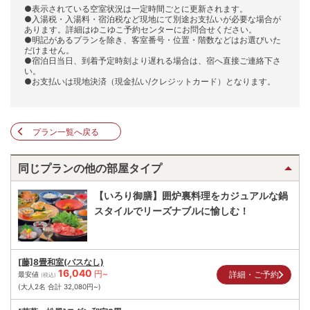
●表示されている空室状況は一定時間ごとに更新されます。
●入湯税・入湯料・宿泊税など現地にて別途お支払いが必要な場合が
あります。詳細はゆこゆこ予約センターにお問合せください。
●明記があるプランを除き、客室番号・位置・階数などはお選びいた
だけません。
●宿泊日当日、到着予定時刻より遅れる場合は、宿へ直接ご連絡下さ
い。
●お支払いは現地決済（現金払い/クレジットカード）となります。
プラン一覧へ戻る
同じプランの他の部屋タイプ
【いろり御膳】囲炉裏料理をカジュアルな鍋
スタイルでリーズナブルに愉しむ！
[藤]8畳和室(バスなし)
16,040
円~
詳細・ご予約
最安値
(税込)
(大人2名 合計
32,080
円~)