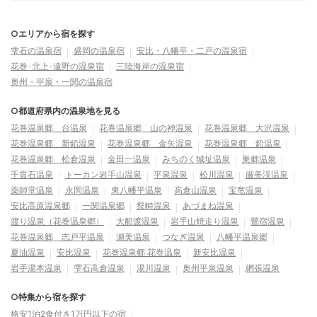
○エリアから宿を探す
雫石の温泉宿
盛岡の温泉宿
安比・八幡平・二戸の温泉宿
花巻･北上･遠野の温泉宿
三陸海岸の温泉宿
奥州・平泉・一関の温泉宿
○都道府県内の温泉地を見る
花巻温泉郷 台温泉
花巻温泉郷 山の神温泉
花巻温泉郷 大沢温泉
花巻温泉郷 新鉛温泉
花巻温泉郷 金矢温泉
花巻温泉郷 鉛温泉
花巻温泉郷 松倉温泉
金田一温泉
みちのく城址温泉
巣郷温泉
千貫石温泉
トーカン岩手山温泉
平泉温泉
松川温泉
厳美渓温泉
薬師堂温泉
永岡温泉
東八幡平温泉
高倉山温泉
宝竜温泉
安比高原温泉郷
一関温泉郷
祭畤温泉
あづまね温泉
渡り温泉（花巻温泉郷）
大船渡温泉
岩手山焼走り温泉
鶯宿温泉
花巻温泉郷 志戸平温泉
瀬美温泉
つなぎ温泉
八幡平温泉郷
夏油温泉
安比温泉
花巻温泉郷 花巻温泉
新安比温泉
岩手湯本温泉
雫石高倉温泉
湯川温泉
奥州平泉温泉
網張温泉
○特集から宿を探す
格安1泊2食付き1万円以下の宿