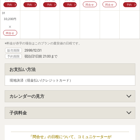
予約
予約
予約
予約
問合せ
問合せ
予約
31
33,200
円
×
問合せ
※料金が赤字の場合はこのプランの最安値の日程です。
2999/12/31
販売期限
宿泊日1日前 21:00まで
予約期限
お支払い方法
現地決済（現金払い/クレジットカード）
カレンダーの見方
子供料金
小学生（高学年）
受け入れ不可
小学生（低学年）
受け入れ不可
「問合せ」の日程について、コミュニケーターが