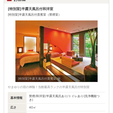
[特別室]半露天風呂付和洋室
[特別室]半露天風呂付貴賓室（禁煙室）
[特別室]半露天風呂付貴賓室/例
やまゆりの宿の神髄！当館最高ランクの半露天風呂付特別室
禁煙/和洋室/半露天風呂あり/トイレあり(洗浄機能つ
基本情報
き)
広さ
40㎡