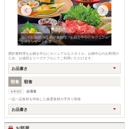
【いろり御膳/例】囲炉裏料理。お鍋を中心にカジュアル
なスタンダード会席
【いろり
囲炉裏料理をお鍋を中心にカジュアルなスタイル。お鍋中心のお料理の
ため、お値段もリーズナブルにてご利用いただけます。
お品書き
朝食
朝食
会場食
食事場所
一品一品食材を吟味した厳選食材の手作り朝食
お品書き
お部屋