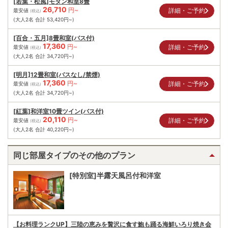
[若葉・松風]モダン和室8畳
26,710
円~
詳細・ご予約
最安値
(税込)
(大人2名 合計
53,420
円~)
[百合・五月]8畳和室(バス付)
17,360
円~
詳細・ご予約
最安値
(税込)
(大人2名 合計
34,720
円~)
[明月]12畳和室(バスなし/禁煙)
17,360
円~
詳細・ご予約
最安値
(税込)
(大人2名 合計
34,720
円~)
[紅葉]和洋室10畳ツイン(バス付)
20,110
円~
詳細・ご予約
最安値
(税込)
(大人2名 合計
40,220
円~)
同じ部屋タイプのその他のプラン
[特別室]半露天風呂付和洋室
【お料理ランクUP】三陸の恵みを贅沢に食す鮑も踊る海鮮いろり焼き会