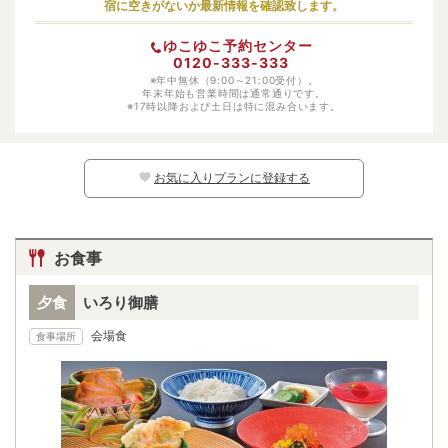
宿に空きがないか最新情報を確認致します。
幼児（寝具・食事あり）
受け入れ不可
ゆこゆこ予約センター
幼児（寝具あり）
受け入れ不可
0120-333-333
幼児（食事あり）
※年中無休（9:00～21:00受付）。
受け入れ不可
年末年始も営業時間は通常通りです。
※17時以降および土日は特に混み合います。
幼児（寝具・食事なし）
受け入れ不可
※日別の料金については、カレンダー上の
マークよりご確認ください。マークのな
い日程ではお子様はご予約いただけません。
お気に入りプランに登録する
お食事
夕食
いろり御膳
会場食
食事場所