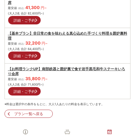
席
41,300
円~
最安値
(税込)
(大人2名 合計
82,600
円~)
詳細・ご予約
【基本プラン】非日常の食を味わえる真心込めた手づくり料理＆囲炉裏料
理
32,200
円~
最安値
(税込)
(大人2名 合計
64,400
円~)
詳細・ご予約
【お料理ランクUP】南部鉄器と囲炉裏で食す岩手黒毛和牛ステーキいろ
り会席
35,800
円~
最安値
(税込)
(大人2名 合計
71,600
円~)
詳細・ご予約
※料金は選択中の条件をもとに、大人1人あたりの料金を表示しています。
プラン一覧へ戻る