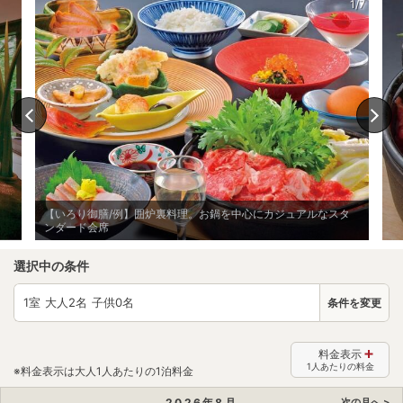
1/7
【いろり御膳/例】囲炉裏料理。お鍋を中心にカジュアルなスタ
ンダード会席
選択中の条件
1
室 大人
2
名 子供
0
名
条件を変更
料金表示
1人あたりの料金
※料金表示は大人1人あたりの1泊料金
2026
年
8
月
次の月へ >