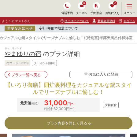
0
0
メ
メニュー
電話予約
クーポン
予約照会
お気に入り
ニ
ュ
ようこそ ゲストさん
ゆこゆこについて
新規会員登録
ログイン
ー
重要なお知らせ
令和8年熊本地震について
を
開
カジュアルな鍋スタイルでリーズナブルに愉しむ！/[特別室]半露天風呂付和洋室
く
ヤマユリノヤド
やまゆりの宿
のプラン詳細
宿コード :
0319
クーポン利用可
お気に入りに登録
プラン一覧へ戻る
【いろり御膳】囲炉裏料理をカジュアルな鍋スタイ
ルでリーズナブルに愉しむ！
31,000
最安値
(税込)
円〜
夕朝食付
(合計 62,000円〜)
プラン内容を詳しく見る