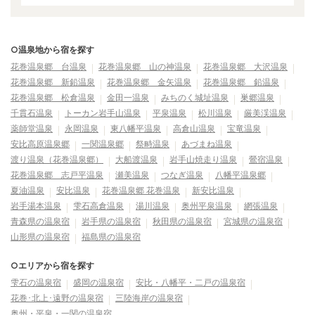
○温泉地から宿を探す
花巻温泉郷 台温泉
花巻温泉郷 山の神温泉
花巻温泉郷 大沢温泉
花巻温泉郷 新鉛温泉
花巻温泉郷 金矢温泉
花巻温泉郷 鉛温泉
花巻温泉郷 松倉温泉
金田一温泉
みちのく城址温泉
巣郷温泉
千貫石温泉
トーカン岩手山温泉
平泉温泉
松川温泉
厳美渓温泉
薬師堂温泉
永岡温泉
東八幡平温泉
高倉山温泉
宝竜温泉
安比高原温泉郷
一関温泉郷
祭畤温泉
あづまね温泉
渡り温泉（花巻温泉郷）
大船渡温泉
岩手山焼走り温泉
鶯宿温泉
花巻温泉郷 志戸平温泉
瀬美温泉
つなぎ温泉
八幡平温泉郷
夏油温泉
安比温泉
花巻温泉郷 花巻温泉
新安比温泉
岩手湯本温泉
雫石高倉温泉
湯川温泉
奥州平泉温泉
網張温泉
青森県の温泉宿
岩手県の温泉宿
秋田県の温泉宿
宮城県の温泉宿
山形県の温泉宿
福島県の温泉宿
○エリアから宿を探す
雫石の温泉宿
盛岡の温泉宿
安比・八幡平・二戸の温泉宿
花巻･北上･遠野の温泉宿
三陸海岸の温泉宿
奥州・平泉・一関の温泉宿