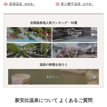
湯瀬温泉
東八幡平温泉
（秋田県）
（岩手県）
全国温泉地人気ランキング・10選
全国 温泉地
泉質が自慢
人気ランキング
10選
散策が楽しい
自然あふれる
10選
10選
温泉の特徴を知ろう
泉質ガイド
新安比温泉
について よくあるご質問