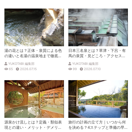
湯の花とは？正体・泉質による色
日本三名泉とは？草津・下呂・有
の違いと名湯の温泉地まで徹底解
馬の泉質・見どころ・アクセスを
説
徹底解説
YUKOTABI 編集部
YUKOTABI 編集部
65
2026.07.15
99
2026.07.10
源泉かけ流しとは？定義・類似表
旅行の計画の立て方｜いつから何
現との違い・メリット・デメリッ
を決める？4ステップと準備の早