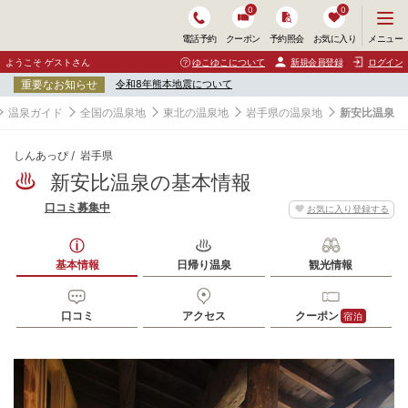
0
0
メ
メニュー
電話予約
クーポン
予約照会
お気に入り
ニ
ュ
ようこそ ゲストさん
ゆこゆこについて
新規会員登録
ログイン
ー
重要なお知らせ
令和8年熊本地震について
を
開
温泉ガイド
全国の温泉地
東北の温泉地
岩手県の温泉地
新安比温泉
く
しんあっぴ
岩手県
新安比温泉の基本情報
口コミ募集中
お気に入り登録する
基本情報
日帰り温泉
観光情報
口コミ
アクセス
クーポン
宿泊