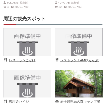
トを解説
見表
YUKOTABI 編集部
YUKOTABI 編集部
4
2026.07.09
32
2026.07.03
周辺の観光スポット
レストランこかげ
レストラン LAMP(らんぷ)
珈琲舎ハイジ
岩手県県民の森キャンプ場