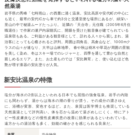
然薬湯
岩手県の秀峰「七時雨山」の西麓に涌く温泉。安比高原や安代町の中心に
も近く、最寄の安代ICから車で約3分と交通至便な場所にあるが、緑深い
里山の中で秘湯ムードたっぷり。 近隣の「天台寺」元住職（2005年6月住
職退任）で作家の瀬戸内寂聴氏に、開眼を受けた観音像が建てられている
温泉宿もある。ご利益がある観音様として、訪れる人々から親しまれ、湯
治客にとっても心癒されると評判。周囲は四角岳、高倉山など、1000mク
ラスの山々が連なり、大半は山林地帯。 春や秋は樹木や草花が周囲の景観
を美しく染め、冬はスキー場でのレジャーと、四季を通して豊かな自然と
親しめるエリア。また、お土産ものでは「安比舞茸」と、使い込むほど色
艶が増す漆器の安比塗りが人気。
新安比温泉の特徴
塩分が海水の2倍以上といわれる日本でも屈指の強食塩泉。岩手の内陸
にも関わらず、湯からは海水の潮の香りが漂う。その成分の濃さゆえ
に、浴槽が変形、変色するほど。また、泉質は医学博士も推奨している
天然薬湯として評判高い。体を芯から温めて湯ざめしにくく、特にアト
ピー性皮膚炎などの慢性皮膚疾患の改善に効果があるといわれている。
遠方からの湯治客も多く、効能の確かさを感じられる良泉だ。
泉質
塩化物泉