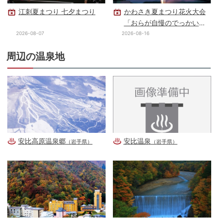
江刺夏まつり 七夕まつり
かわさき夏まつり花火大会
「おらが自慢のでっかい花
火」
2026-08-07
2026-08-16
周辺の温泉地
安比高原温泉郷
安比温泉
（岩手県）
（岩手県）