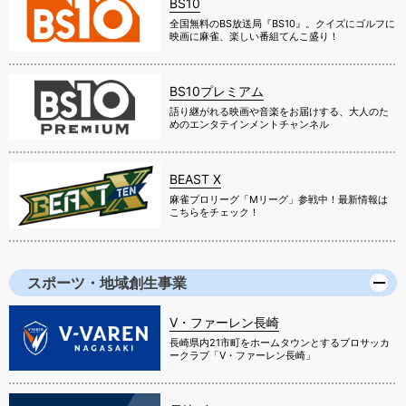
BS10
全国無料のBS放送局『BS10』。クイズにゴルフに
映画に麻雀、楽しい番組てんこ盛り！
BS10プレミアム
語り継がれる映画や音楽をお届けする、大人のた
めのエンタテインメントチャンネル
BEAST X
麻雀プロリーグ「Mリーグ」参戦中！最新情報は
こちらをチェック！
スポーツ・地域創生事業
V・ファーレン長崎
長崎県内21市町をホームタウンとするプロサッカ
ークラブ「V・ファーレン長崎」