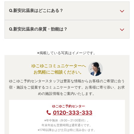
Q.新安比温泉はどこにある？
A.
新安比温泉
は、
岩手県八幡平市
にあります。
Q.新安比温泉の泉質・効能は？
車でお越しの方は、安代ICから車で約3分。
電車でお越しの方は、荒屋新町駅からタクシーで約5分。
新安比温泉
のアクセス情報の詳細は
こちら
。
A.
泉質は
塩化物泉
などで、効能は
リウマチ、筋肉痛、高血
圧、皮膚病
などと言われています。
※掲載している写真はイメージです。
ゆこゆこコミュニケーターへ
お気軽にご相談ください。
ゆこゆこ予約センタースタッフは豊富な情報からお客様のご希望に合う
宿・施設をご提案するコミュニケーターです。お客様に寄り添い、お求
めの施設情報をご案内いたします。
ゆこゆこ予約センター
0120-333-333
※年中無休（9:00～21:00受付）。
年末年始も営業時間は通常通りです。
※17時以降および土日は特に混み合います。