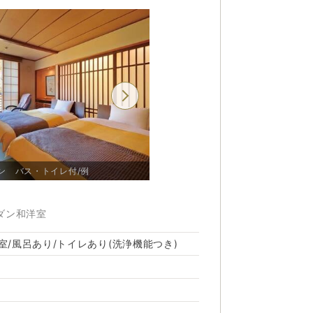
【夕食一例】囲炉裏料理では新鮮な岩魚を炭火焼なら
【夕食一例】出来立
[紅葉]和洋室ツイン バス・トイレ付/
イン バス・トイレ付/例
ではの焼き加減で出来立てをどうぞ
しみください
ダン和洋室
室/風呂あり/トイレあり(洗浄機能つき)