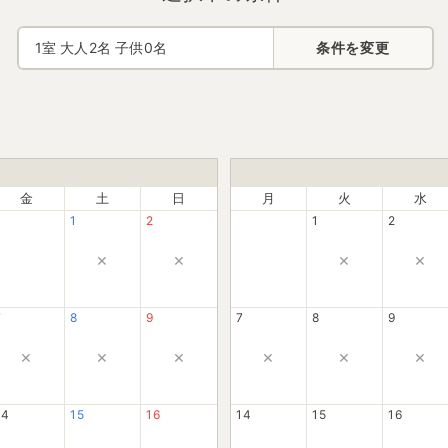
1
室 大人
2
名 子供
0
名
条件を変更
金
土
日
月
火
水
1
2
1
2
×
×
×
×
7
8
9
7
8
9
×
×
×
×
×
×
14
15
16
14
15
16