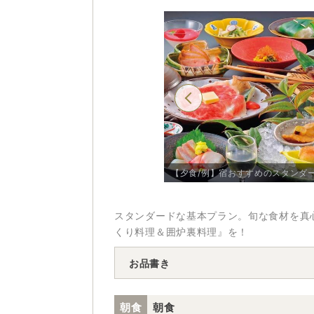
出来立てのアツアツを頂く醍醐味をお楽
[紅葉]和洋室ツイン バス・トイレ付/例
【夕食/例】宿おすすめのスタンダ
スタンダードな基本プラン。旬な食材を真
くり料理＆囲炉裏料理』を！
お品書き
朝食
朝食