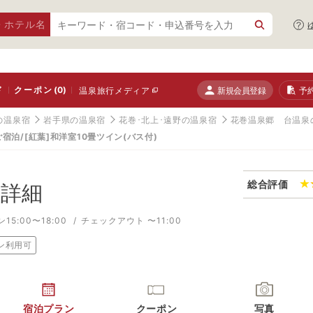
・ホテル名
ド
クーポン
(0)
新規会員登録
予
温泉旅行メディア
の温泉宿
岩手県の温泉宿
花巻･北上･遠野の温泉宿
花巻温泉郷 台温泉
泊/[紅葉]和洋室10畳ツイン(バス付)
総合評価
詳細
15:00〜18:00
チェックアウト 〜11:00
ン利用可
宿泊プラン
クーポン
写真