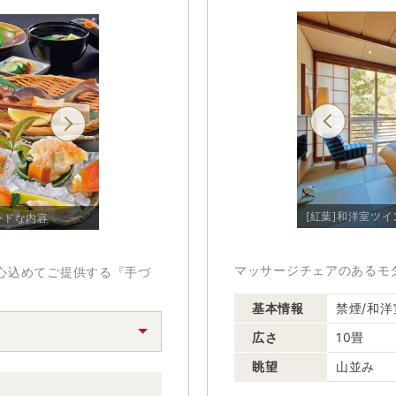
【夕食一例】前菜や厳選されたお造りからデザートま
[紅葉]和洋室ツイン バス・トイレ付/例
[紅葉]和洋室ツ
で、丁重に仕立てられたお料理
ードな内容
マッサージチェアのあるモ
心込めてご提供する『手づ
基本情報
禁煙/和洋
広さ
10畳
眺望
山並み