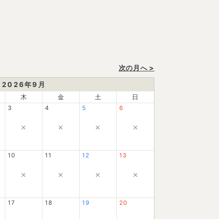
次の月へ >
2026
年
9
月
木
金
土
日
3
4
5
6
×
×
×
×
10
11
12
13
×
×
×
×
17
18
19
20