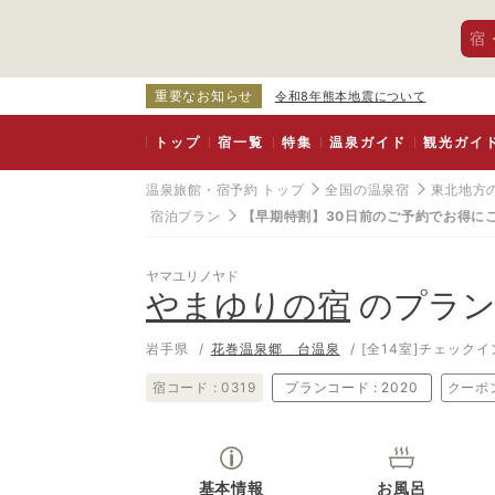
宿
重要なお知らせ
令和8年熊本地震について
トップ
宿一覧
特集
温泉ガイド
観光ガイ
温泉旅館・宿予約 トップ
全国の温泉宿
東北地方
宿泊プラン
【早期特割】30日前のご予約でお得にご宿
ヤマユリノヤド
やまゆりの宿
のプラン
岩手県
花巻温泉郷 台温泉
[全14室]
チェックイン
宿コード :
0319
プランコード :
2020
クーポ
基本情報
お風呂