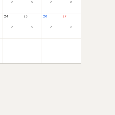
×
×
×
×
24
25
26
27
×
×
×
×