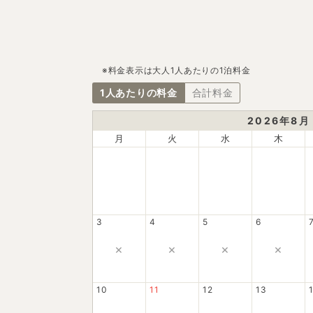
※料金表示は大人1人あたりの1泊料金
1人あたりの料金
合計料金
2026
年
8
月
月
火
水
木
3
4
5
6
×
×
×
×
10
11
12
13