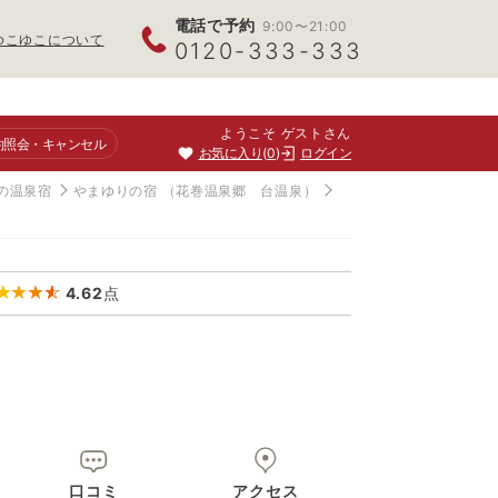
電話で予約
9:00〜21:00
ゆこゆこについて
0120-333-333
ようこそ ゲストさん
約照会
・キャンセル
お気に入り
0
ログイン
の温泉宿
やまゆりの宿
（花巻温泉郷 台温泉）
4.62
点
口コミ
アクセス