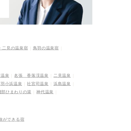
・二見の温泉宿
鳥羽の温泉宿
妻温泉
名張 香落渓温泉
二見温泉
鳥羽小浜温泉
社宮司温泉
浜島温泉
磯部ひまわりの湯
神代温泉
旅ができる宿