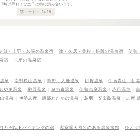
※17時以降および土日は特に混み合います。
宿コード：
2428
伊賀・上野・名張の温泉宿
津・久居・美杉・松阪の温泉宿
伊勢
泉宿
志摩の温泉宿
温泉
南勢桜山温泉
熊野 入鹿温泉
伊賀温泉
伊賀青山 朝
もやま温泉
榊原温泉
猪の倉温泉
伊勢志摩温泉
赤目温泉
山温泉
伊勢志摩 磯部わたかの温泉
鳥羽 安楽島温泉
志摩 
安1万円以下バイキングの宿
客室露天風呂のある温泉旅館
ひとり