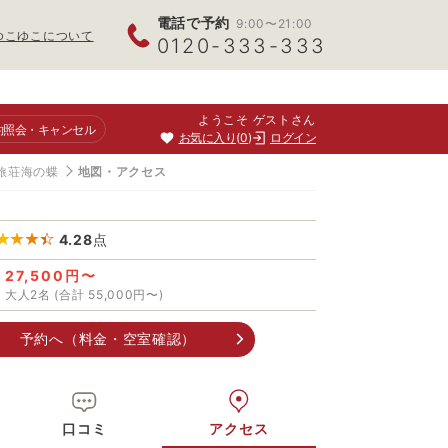
電話で予約
9:00〜21:00
ゆこゆこについて
0120-333-333
ようこそ ゲストさん
約照会
・キャンセル
お気に入り
0
ログイン
旅荘海の蝶
地図・アクセス
4.28
点
27,500円〜
大人2名 (合計 55,000円〜)
予約へ（料金・空室確認）
口コミ
アクセス