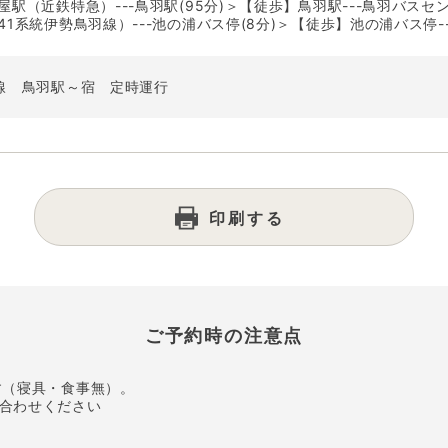
駅（近鉄特急）---鳥羽駅(95分)＞【徒歩】鳥羽駅---鳥羽バスセ
1系統伊勢鳥羽線）---池の浦バス停(8分)＞【徒歩】池の浦バス停---
線 鳥羽駅～宿 定時運行
印刷する
ご予約時の注意点
す（寝具・食事無）。
合わせください