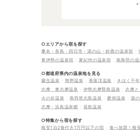
○エリアから宿を探す
桑名・長島・四日市・湯の山・鈴鹿の温泉宿
奥伊勢の温泉宿
東紀州の温泉宿
南鳥羽の温
○都道府県内の温泉地を見る
霧生温泉
熊野温泉
香落渓温泉
きほく千年
志摩 奥志摩温泉
伊勢志摩賢島温泉
志摩と
火の谷温泉
鳥羽答志島温泉
磨洞温泉
湯の
志摩・浜島温泉郷
長島温泉
○特集から宿を探す
格安1泊2食付き1万円以下の宿
食べ放題！格