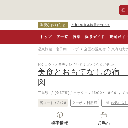
宿
重要なお知らせ
令和8年熊本地震について
トップ
宿一覧
特集
温泉ガイド
観光ガイ
温泉旅館・宿予約 トップ
全国の温泉宿
東海地方
ビショクトオモテナシノヤドリョソウウミノチョウ
美食とおもてなしの宿 
図
三重県
[全57室]
チェックイン15:00〜18:00
チ
宿コード :
2428
クーポン利用可
お気に入り
基本情報
お風呂