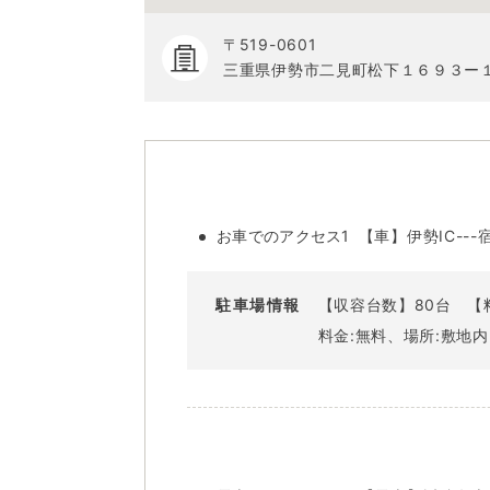
〒519-0601
三重県伊勢市二見町松下１６９３ー
お車でのアクセス1
【車】伊勢IC---宿
駐車場情報
【収容台数】80台
【
料金:無料、場所:敷地内