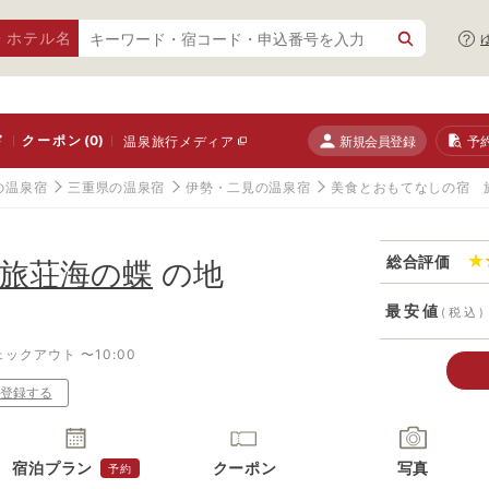
・ホテル名
ド
クーポン
(0)
新規会員登録
予
温泉旅行メディア
の温泉宿
三重県の温泉宿
伊勢・二見の温泉宿
美食とおもてなしの宿 
総合評価
旅荘海の蝶
の地
最安値
(税込)
ェックアウト 〜10:00
登録する
宿泊プラン
クーポン
写真
予約