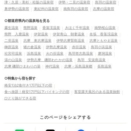
津・久居・美杉・松阪の温泉宿
伊勢・二見の温泉宿
鳥羽の温泉宿
奥伊勢の温泉宿
東紀州の温泉宿
南鳥羽の温泉宿
志摩の温泉宿
○都道府県内の温泉地を見る
霧生温泉
熊野温泉
香落渓温泉
きほく千年温泉
南勢桜山温泉
熊野 入鹿温泉
伊賀温泉
伊賀青山 朝妻温泉
名張 香落渓温泉
二見温泉
志摩 奥志摩温泉
伊勢志摩賢島温泉
志摩ともやま温泉
榊原温泉
猪の倉温泉
伊勢志摩温泉
赤目温泉
鳥羽小浜温泉
社宮司温泉
浜島温泉
火の谷温泉
鳥羽答志島温泉
磨洞温泉
湯の山温泉
伊勢志摩 磯部わたかの温泉
鳥羽 安楽島温泉
志摩 磯部ひまわりの湯
神代温泉
志摩・浜島温泉郷
長島温泉
○特集から宿を探す
格安1泊2食付き1万円以下の宿
食べ放題！格安1万円以下バイキングの宿
客室露天風呂のある温泉旅館
ひとり旅ができる宿
このページをシェアする