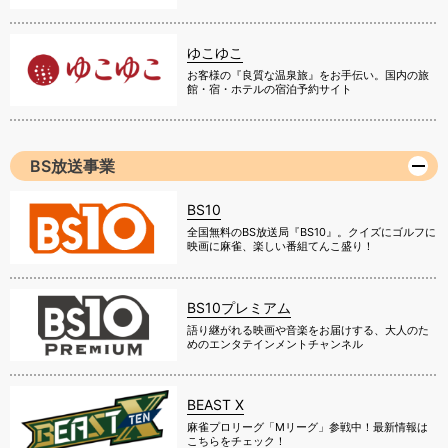
ゆこゆこ
お客様の『良質な温泉旅』をお手伝い。国内の旅
館・宿・ホテルの宿泊予約サイト
BS放送事業
BS10
全国無料のBS放送局『BS10』。クイズにゴルフに
映画に麻雀、楽しい番組てんこ盛り！
BS10プレミアム
語り継がれる映画や音楽をお届けする、大人のた
めのエンタテインメントチャンネル
BEAST X
麻雀プロリーグ「Mリーグ」参戦中！最新情報は
こちらをチェック！