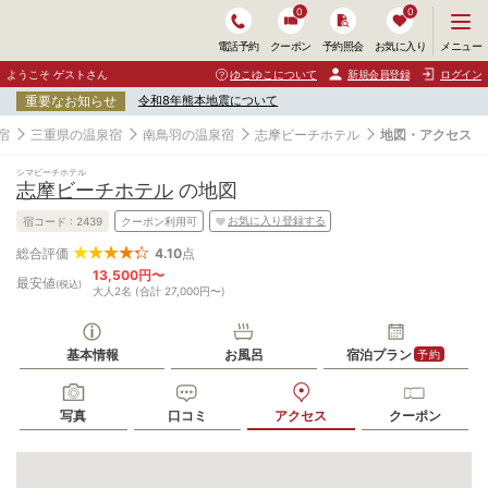
0
0
メ
メニュー
電話予約
クーポン
予約照会
お気に入り
ニ
ュ
ようこそ ゲストさん
ゆこゆこについて
新規会員登録
ログイン
ー
重要なお知らせ
令和8年熊本地震について
を
開
宿
三重県の温泉宿
南鳥羽の温泉宿
志摩ビーチホテル
地図・アクセス
く
シマビーチホテル
志摩ビーチホテル
の地図
お気に入り登録する
宿コード :
2439
クーポン利用可
4.10
点
総合評価
13,500円〜
最安値
(税込)
大人2名 (合計 27,000円〜)
基本情報
お風呂
宿泊プラン
予約
写真
口コミ
アクセス
クーポン