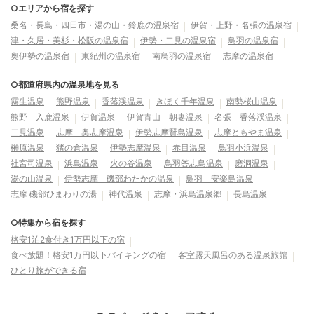
○エリアから宿を探す
桑名・長島・四日市・湯の山・鈴鹿の温泉宿
伊賀・上野・名張の温泉宿
津・久居・美杉・松阪の温泉宿
伊勢・二見の温泉宿
鳥羽の温泉宿
奥伊勢の温泉宿
東紀州の温泉宿
南鳥羽の温泉宿
志摩の温泉宿
○都道府県内の温泉地を見る
霧生温泉
熊野温泉
香落渓温泉
きほく千年温泉
南勢桜山温泉
熊野 入鹿温泉
伊賀温泉
伊賀青山 朝妻温泉
名張 香落渓温泉
二見温泉
志摩 奥志摩温泉
伊勢志摩賢島温泉
志摩ともやま温泉
榊原温泉
猪の倉温泉
伊勢志摩温泉
赤目温泉
鳥羽小浜温泉
社宮司温泉
浜島温泉
火の谷温泉
鳥羽答志島温泉
磨洞温泉
湯の山温泉
伊勢志摩 磯部わたかの温泉
鳥羽 安楽島温泉
志摩 磯部ひまわりの湯
神代温泉
志摩・浜島温泉郷
長島温泉
○特集から宿を探す
格安1泊2食付き1万円以下の宿
食べ放題！格安1万円以下バイキングの宿
客室露天風呂のある温泉旅館
ひとり旅ができる宿