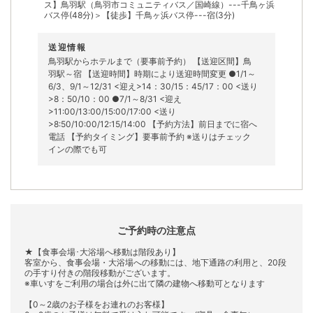
ス】鳥羽駅（鳥羽市コミュニティバス／国崎線）---千鳥ヶ浜
バス停(48分)＞【徒歩】千鳥ヶ浜バス停---宿(3分)
送迎情報
鳥羽駅からホテルまで（要事前予約） 【送迎区間】鳥
羽駅～宿 【送迎時間】時期により送迎時間変更 ●1/1～
6/3、9/1～12/31 <迎え>14：30/15：45/17：00 <送り
>8：50/10：00 ●7/1～8/31 <迎え
>11:00/13:00/15:00/17:00 <送り
>8:50/10:00/12:15/14:00 【予約方法】前日までに宿へ
電話 【予約タイミング】要事前予約 ※送りはチェック
インの際でも可
ご予約時の注意点
★【食事会場･大浴場へ移動は階段あり】
客室から、食事会場・大浴場への移動には、地下通路の利用と、20段
の手すり付きの階段移動がございます。
※車いすをご利用の場合は外に出て隣の建物へ移動可となります
【0～2歳のお子様をお連れのお客様】