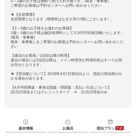
0～2歳のお子様は無料で受け入れ可能です。(寝具・食事無）
ご希望のお客様は予約センターへお問い合わせください
★【全室禁煙】
全室禁煙となります（喫煙所はなぎさ亭の1階にございます）。
【3～5歳のお子様をお連れのお客様】
3歳～5歳のお子様は施設使用料として3,300円別途頂戴いたします。
(寝具・食事無)
寝具・食事無しをご希望のお客様は予約センターへお問い合わせくだ
さい
【連泊のお客様／2泊目以降の料理】
連泊の場合には2泊目以降は、メイン料理含む料理内容はすべてお宿
お任せとなります。
★【宿泊税について】2026年4月1日宿泊分より、指定の宿泊税がか
かる場合があります。
【4月号関東版・東海北陸版・関西版：支払い方法について】
誤)当日現金またはクレジットカード ⇒ 正)当日現金のみ
基本情報
お風呂
宿泊プラン
予約