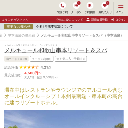
0
0
メ
メニュー
電話予約
クーポン
予約照会
お気に入り
ニ
ュ
ようこそ ゲストさん
ゆこゆこについて
新規会員登録
ログイン
ー
重要なお知らせ
令和8年熊本地震について
を
開
宿
串本温泉の温泉宿
メルキュール和歌山串本リゾート＆スパ
（串本温泉）
く
メルキュールワカヤマクシモトリゾートアンドスパ
メルキュール和歌山串本リゾート＆スパ
お気に入り登録する
宿コード :
3039
クーポン利用可
4.21
点
総合評価
4,500円〜
最安値
(税込)
大人2名 (合計 9,000円〜)
滞在中はレストランやラウンジでのアルコール含む
オールインクルーシブ！本州最南端・串本町の高台
に建つリゾートホテル。