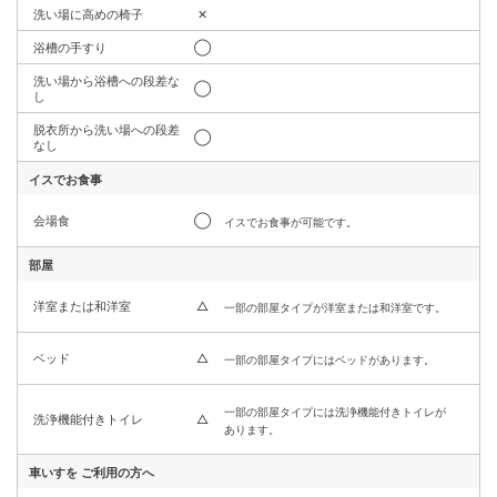
洗い場に高めの椅子
✕
浴槽の手すり
◯
洗い場から浴槽への段差な
◯
し
脱衣所から洗い場への段差
◯
なし
イスでお食事
会場食
◯
イスでお食事が可能です。
部屋
洋室または和洋室
△
一部の部屋タイプが洋室または和洋室です。
ベッド
△
一部の部屋タイプにはベッドがあります。
一部の部屋タイプには洗浄機能付きトイレが
洗浄機能付きトイレ
△
あります。
車いすを
ご利用の方へ