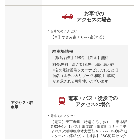
お車での
アクセスの場合
お車でのアクセス1
【車】すさみ南ＩＣ---宿(35分)
駐車場情報
【収容台数】198台
【料金】無料
料金:無料、高さ制限:無、場所:敷地内
※宿の電話番号をカーナビに入れると旧
宿名（ホテル＆リゾーツ 和歌山 串本）
が表示される可能性がございます
電車・バス・徒歩での
アクセス・駐
アクセスの場合
車場
電車でのアクセス1
【電車】天王寺駅（特急くろしお）---串本駅
(180分)＞【バス】串本駅（串本町コミュニテ
ィバス／潮岬線串本方面行き）---B&G海洋セ
ンターバス停(3分)＞【徒歩】B&G海洋センタ