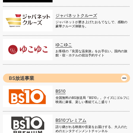
ジャパネットクルーズ
ジャパネットが磨き上げたおもてなしで、感動の
豪華クルーズ体験を。
ゆこゆこ
お客様の『良質な温泉旅』をお手伝い。国内の旅
館・宿・ホテルの宿泊予約サイト
BS放送事業
BS10
全国無料のBS放送局『BS10』。クイズにゴルフに
映画に麻雀、楽しい番組てんこ盛り！
BS10プレミアム
語り継がれる映画や音楽をお届けする、大人のた
めのエンタテインメントチャンネル