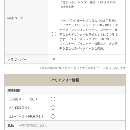
に含まれる） レンタル備品：バスタオル代
（料金未定）
喫茶コーナー
オールインクルーシブに含む（セルフ形式）
イブニングソーシャル（15:00～18:00）ス
パークリングワインやビール、コーヒー、紅
◯
茶などのドリンクやお菓子とともにくつろげ
ます。​ ナイトキャップ（21：00-23：00）
ウイスキー、ブランデー、焼酎など、大人時
間を過ごせるバータイムをご提供。
✕
クラブ・バー
※最新の情報収集に努めておりますが変更している場合があります
バリアフリー情報
階段移動
玄関前スロープあり
◯
入り口段差なし
◯
エレベーター(平屋含む)
◯
風呂
※有料貸切風呂は除く