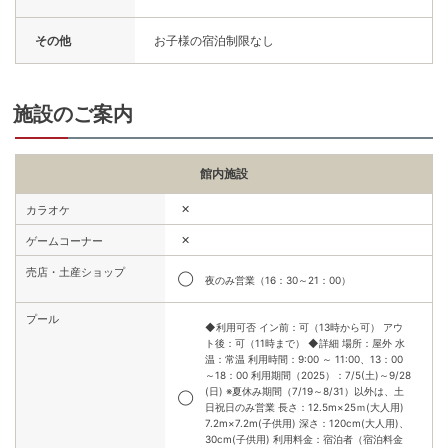
その他
お子様の宿泊制限なし
施設のご案内
館内施設
✕
カラオケ
✕
ゲームコーナー
売店・土産ショップ
◯
夜のみ営業（16：30～21：00）
プール
◆利用可否 イン前：可（13時から可） アウ
ト後：可（11時まで） ◆詳細 場所：屋外 水
温：常温 利用時間：9:00 ～ 11:00、13：00
～18：00 利用期間（2025）：7/5(土)～9/28
(日) ※夏休み期間（7/19～8/31）以外は、土
◯
日祝日のみ営業 長さ：12.5m×25ｍ(大人用)
7.2m×7.2m(子供用) 深さ：120cm(大人用)、
30cm(子供用) 利用料金：宿泊者（宿泊料金