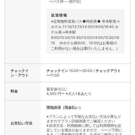
ーバス停---宿(7分)
送迎情報
※定期無料送迎バス◆時刻表◆ 串本駅発→
ホテル 11:15/13:15/14:30/16:05/16:40 ホ
テル発→串本駅
9:00/10:00/10:45/13:00/14:00/15:20/16:
15 (※ホテル発9:00、10:00はお客様の
ご利用がない場合は運行いたしません。）
チェックイ
チェックイン
15:00〜20:00
/
チェックアウト
ン・アウト
〜11:00
最安値
(税込)
料金
4,500 円〜 ※大人1名あたり
現地決済（現金払い）
※プランによって可能なお支払い方法が異なり
ますのでプラン詳細画面でご確認ください
お支払い方法
※決済方法・利用銘柄に関しては利用期間を設
定している場合がありますので、ページ下部に
ある「ご予約時の注意点」を必ずご確認くださ