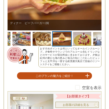
朝食 パンケーキ(イメージ)
おすすめポイントは何といってもオールインクルーシ
ゆこゆこ
ブ。夕食時やラウンジでのアルコール含むドリンクな
和歌山
どのサービスが宿泊料金に含まれております。夕食は
紀州の豊かな海の恵みと地元の旬にこだわったビュッ
営業担当
フェと太平洋を一望する絶景露天風呂で至福のリゾー
トステイをご堪能ください。
このプランの魅力をご紹介！
空室を表示
橋杭岩を望む、絶景の温泉露天風呂
【お部屋タイプ】
洋室
お部屋の詳細を見る