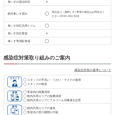
車いすの宿泊対応
✕
貸出あり（無料）※ご希望の場合はお問合せく
館内車いす貸出
◯
ださい(0120-333-333)
車いす対応共用トイレ
◯
車いす対応客室
✕
車いす専用駐車場
◯
感染症対策取り組みのご案内
感染症対策の基準について
スタッフの手洗い・うがい・マスクの着用
スタッフの検温
客室内の除菌清掃
館内共用エリアの除菌清掃
館内共用エリアにアルコール消毒液を設置
館内共用エリアの換気
客室内の窓の開閉が可能