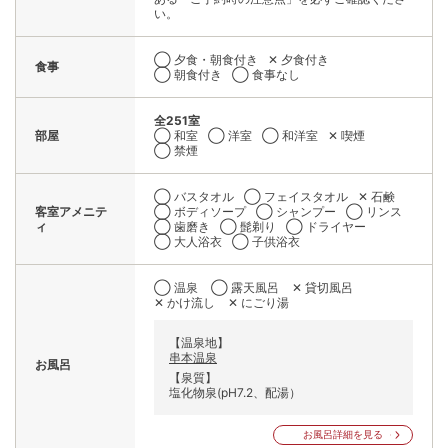
い。
◯ 夕食・朝食付き
✕ 夕食付き
食事
◯ 朝食付き
◯ 食事なし
全251室
部屋
◯ 和室
◯ 洋室
◯ 和洋室
✕ 喫煙
◯ 禁煙
◯ バスタオル
◯ フェイスタオル
✕ 石鹸
客室アメニテ
◯ ボディソープ
◯ シャンプー
◯ リンス
ィ
◯ 歯磨き
◯ 髭剃り
◯ ドライヤー
◯ 大人浴衣
◯ 子供浴衣
◯ 温泉
◯ 露天風呂
✕ 貸切風呂
✕ かけ流し
✕ にごり湯
【温泉地】
串本温泉
お風呂
【泉質】
塩化物泉(pH7.2、配湯）
お風呂詳細を見る