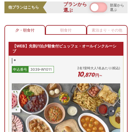
プランから
部屋から
お部屋の詳細を見る
他プランはこちら
選ぶ
選ぶ
クラシックツイン（和洋
夕朝食のビュッフェに加え、滞在中のアルコールを含むドリ
室）海側
ンクやラウンジサービスが料金に含まれるオールインクルー
クラシックツイン（和洋室）
夕・朝食付
朝食付
素泊まり・その他
シブプラン！追加料金を気にせず、串本リゾートステイを満
海側/例
2
名
1
室時大人1名あたり(税込)
申込番号
3039-W1011
喫できます。
12
,
000
円～
【WEB】先割/1泊夕朝食付ビュッフェ・オールインクルーシ
ブ
部屋は広々。橋杭岩そばの絶景リゾート
最安値
最安値
最安値
最安値
*
(月)
9/1(火)
9/2(水)
9/3(木)
9/4(金)
9/
2
名
1
室時大人1名あたり(税込)
申込番号
3039-W1011
残り
8
室
残り
9
室
残り
2
室
残り
3
室
Previous
10
,
870
円～
12,000
円
12,000
円
12,000
円
12,000
円
予約
予約
予約
予約
プランの詳細を見る
空室を表示
本州最南端の高台に佇む絶景リゾート。客室は全室36㎡以上
【お部屋タイプ】
洋室
のゆったり空間で、海側のお部屋からは太平洋や名勝・橋杭