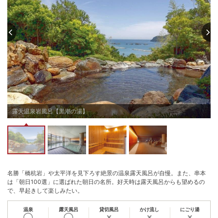
一望出来る温泉露天風呂。夜は星空を眺め、朝は水平線からあがる朝日をご
覧ください。

【お部屋】

本州最南端の地、壮大な太平洋を一望できる、くつろぎの空間

36㎡以上のゆったりとしたゲストルームと、客室から見える美しい海の景色
は、四季の移ろい、風の匂い、人生を彩る発見やまだ見ぬ感動と出会う旅を
もたらします。燦々とふりそそぐ朝日、極上の眺望をお愉しみください。

【観光】

国の天然記念物指定の【橋杭岩】までは車で約5分！観光拠点にも

※全客室内Wi-Fi設置有
チェックイン15:00〜20:00
露天温泉岩風呂【黒潮の湯】
チェックアウト 〜11:00
名勝「橋杭岩」や太平洋を見下ろす絶景の温泉露天風呂が自慢。また、串本
は「朝日100選」に選ばれた朝日の名所。好天時は露天風呂からも望めるの
で、早起きして楽しみたい。
温泉
露天風呂
貸切風呂
かけ流し
にごり湯
◯
◯
✕
✕
✕