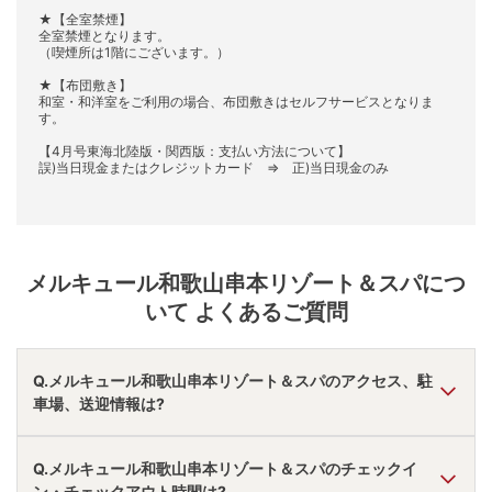
★【全室禁煙】
全室禁煙となります。
（喫煙所は1階にございます。）
★【布団敷き】
和室・和洋室をご利用の場合、布団敷きはセルフサービスとなりま
す。
【4月号東海北陸版・関西版：支払い方法について】
誤)当日現金またはクレジットカード ⇒ 正)当日現金のみ
メルキュール和歌山串本リゾート＆スパ
につ
いて よくあるご質問
Q.メルキュール和歌山串本リゾート＆スパのアクセス、駐
車場、送迎情報は?
A.
車ですさみ南ＩＣより35分。
Q.メルキュール和歌山串本リゾート＆スパのチェックイ
駐車場あり。
ン・チェックアウト時間は?