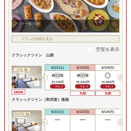
岩を一望できます。JR串本駅からの無料定期送迎バスもあ
お部屋の詳細を見る
り、観光拠点にも便利です。
クラシックツイン 海側
ディナー集合/例
クラシックツイン 海側/例
2
名
1
室時大人1名あたり(税込)
申込番号
3039-W1011
12
プランの詳細を見る
,
000
円～
空室を表示
クラシックツイン 山側
0(月)
8/11(火)
8/12(水)
8/13(木)
8/14(金)
8/
残り
3
室
Previous
8/20(木)
8/21(金)
8/22(土)
8/23(日)
8/24(月)
8/
洋室
30,500
円
残り
2
室
残り
7
室
Previous
予約
23,125
円
16,030
円
12,590
円
予約
予約
予約
プランの詳細を見る
先割対象
先割
先割
クラシックツイン（和洋室）海側
空室を表示
8/20(木)
8/21(金)
8/22(土)
8/23(日)
8/24(月)
8/
和洋室
Previous
【お部屋タイプ】
和室