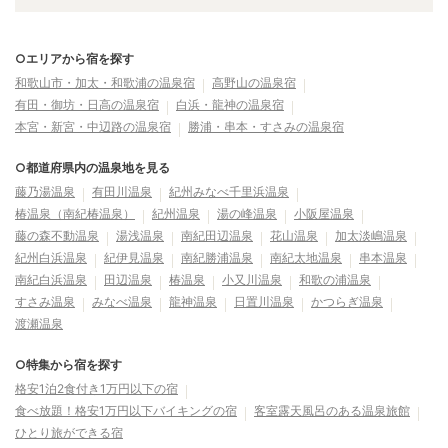
○エリアから宿を探す
和歌山市・加太・和歌浦の温泉宿
高野山の温泉宿
有田・御坊・日高の温泉宿
白浜・龍神の温泉宿
本宮・新宮・中辺路の温泉宿
勝浦・串本・すさみの温泉宿
○都道府県内の温泉地を見る
藤乃湯温泉
有田川温泉
紀州みなべ千里浜温泉
椿温泉（南紀椿温泉）
紀州温泉
湯の峰温泉
小阪屋温泉
藤の森不動温泉
湯浅温泉
南紀田辺温泉
花山温泉
加太淡嶋温泉
紀州白浜温泉
紀伊見温泉
南紀勝浦温泉
南紀太地温泉
串本温泉
南紀白浜温泉
田辺温泉
椿温泉
小又川温泉
和歌の浦温泉
すさみ温泉
みなべ温泉
龍神温泉
日置川温泉
かつらぎ温泉
渡瀬温泉
○特集から宿を探す
格安1泊2食付き1万円以下の宿
食べ放題！格安1万円以下バイキングの宿
客室露天風呂のある温泉旅館
ひとり旅ができる宿