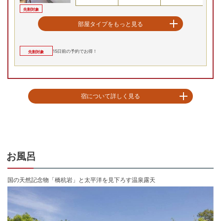
お部屋の詳細を見る
先割対象
和室
和室
部屋タイプをもっと見る
和室/例
8/20(木)
8/21(金)
8/22(土)
8/23(日)
8/24(月)
8/
和室
15
日前の予約でお得！
2
名
1
室時大人1名あたり(税込)
先割対象
申込番号
3039-W1011
Previous
12
,
000
円～
先割対象
最安値
最安値
最安値
最安値
0(日)
8/31(月)
9/1(火)
9/2(水)
9/3(木)
9/
クラシックツイン 海側
宿について詳しく見る
残り
7
室
残り
7
室
残り
7
室
Previous
景観を楽しむ高台の宿。太平洋を一望しながらの露天風呂に癒される

8/20(木)
8/21(金)
8/22(土)
8/23(日)
8/24(月)
8/
12,000
円
12,000
円
12,000
円
12,000
円
洋室
予約
予約
予約
予約
Previous
【お食事】

24,845
円
13,020
円
12
大自然の恵み、黒潮の海の旬をビュッフェスタイルで

予約
予約
プランの詳細を見る
エレガントな内装の洗練された雰囲気の店内で、地元の食材を使った素晴ら
お風呂
先割対象
先割
しいお料理を楽しみながら、ビュッフェレストランでのひとときを。地域に
根付く美味を味わい、味覚で記憶する特別な旅の思い出を。居心地の良い空
間で、リラックスした静かなひとときをお過ごしください。

国の天然記念物「橋杭岩」と太平洋を見下ろす温泉露天
【お風呂】

限りなく広がる水平線を眺める心地よさ。

メルキュール和歌山串本リゾート＆スパ。名勝橋杭岩、紀伊大島、太平洋を