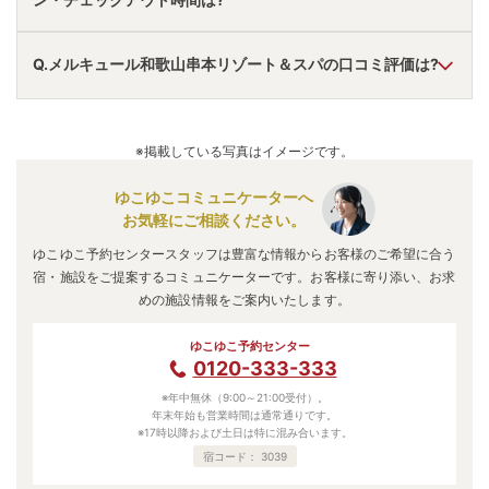
無料送迎あり。
アクセス情報の詳細は
こちら
。
A.
チェックインは
15:00
~
20:00
、チェックアウトは〜
11:00
Q.メルキュール和歌山串本リゾート＆スパの口コミ評価は?
です。
※プランによって異なる場合があります。
A.
口コミ総合評価は
4.21
点で、
朝食評価が最も高いです。
口コミ情報の詳細は
こちら
。
※掲載している写真はイメージです。
ゆこゆこコミュニケーターへ
お気軽にご相談ください。
ゆこゆこ予約センタースタッフは豊富な情報からお客様のご希望に合う
宿・施設をご提案するコミュニケーターです。お客様に寄り添い、お求
めの施設情報をご案内いたします。
ゆこゆこ予約センター
0120-333-333
※年中無休（9:00～21:00受付）。
年末年始も営業時間は通常通りです。
※17時以降および土日は特に混み合います。
宿コード：
3039