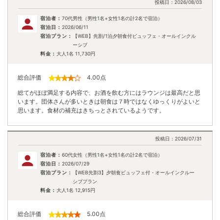
投稿日：
2026/08/03
宿泊者：
70代男性（男性1名+女性1名の計2名で宿泊）
宿泊日：
2026/06/11
宿泊プラン：
【WEB】先割/1泊夕朝食付ビュッフェ・オールインクル
ーシブ
料金：
大人1名
11,730
円
総合評価
4.00
点
総てがほぼ満足する内容で、お酒を飲む方にはラウンジは最高だと思
います。団体さんが多いときは朝食は７時ではなくゆっくりがよいと
思います。食材の補充はきちっとされているようです。
投稿日：
2026/07/31
宿泊者：
60代女性（男性1名+女性1名の計2名で宿泊）
宿泊日：
2026/07/29
宿泊プラン：
【WEB先割3】夕朝食ビュッフェ付・オールインクルー
シブプラン
料金：
大人1名
12,915
円
総合評価
5.00
点