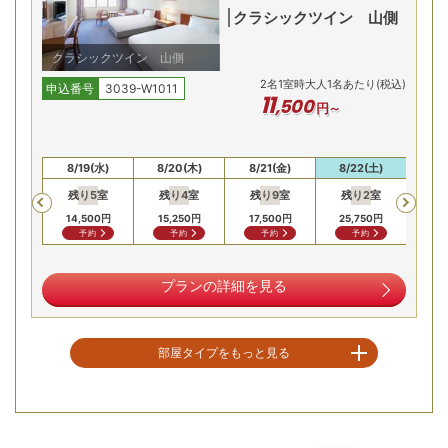
クラシックツイン 山側
クラシックツイン 山側
2
名
1
室時大人1名あたり(税込)
申込番号
3039-W1011
11
,
500
円～
本州最南端、高台から太平洋と名勝「橋杭岩」を見下ろす絶
(火)
8/19(水)
8/20(木)
8/21(金)
8/22(土)
8/
景の温泉露天風呂。天気の良い日は水平線から昇る朝日も望
残り
5
室
残り
4
室
残り
9
室
残り
2
室
残
Previous
めます。広々とした大浴場やサウナも完備。塩化物泉の湯
14,500
円
15,250
円
17,500
円
25,750
円
17,
で、心癒されるひとときを。
予約
予約
予約
予約
贅沢満喫！夕朝食ビュッフェを楽しむ
プランの詳細を見る
部屋タイプをもっと見る
空室を表示
【お部屋タイプ】
和洋室