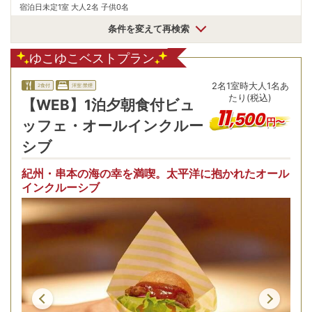
宿泊日未定
1室 大人2名 子供0名
条件を変えて再検索
ゆこゆこベストプラン
2
名
1
室時
大人1名あ
2食付
洋室:禁煙
たり(税込)
【WEB】1泊夕朝食付ビュ
11
,
500
円〜
ッフェ・オールインクルー
シブ
紀州・串本の海の幸を満喫。太平洋に抱かれたオール
インクルーシブ