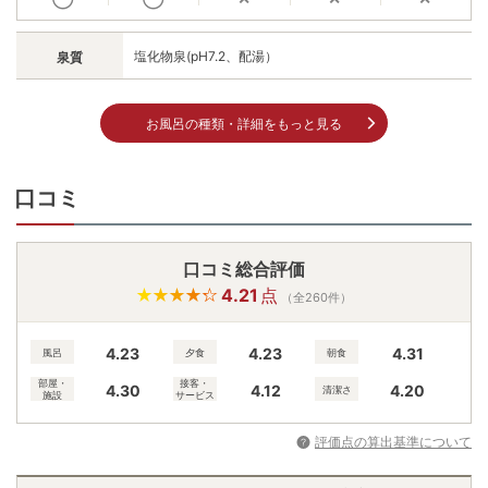
塩化物泉(pH7.2、配湯）
泉質
お風呂の種類・詳細をもっと見る
口コミ
口コミ総合評価
4.21
点
（全260件）
4.23
4.23
4.31
風呂
夕食
朝食
部屋・
接客・
4.30
4.12
4.20
清潔さ
施設
サービス
評価点の算出基準について