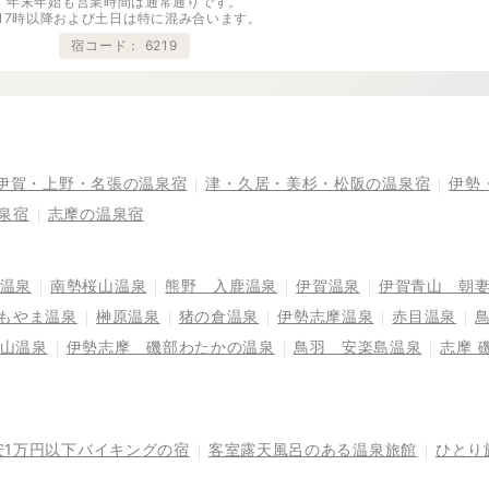
年末年始も営業時間は通常通りです。
※17時以降および土日は特に混み合います。
宿コード：
6219
伊賀・上野・名張の温泉宿
津・久居・美杉・松阪の温泉宿
伊勢
泉宿
志摩の温泉宿
温泉
南勢桜山温泉
熊野 入鹿温泉
伊賀温泉
伊賀青山 朝
もやま温泉
榊原温泉
猪の倉温泉
伊勢志摩温泉
赤目温泉
山温泉
伊勢志摩 磯部わたかの温泉
鳥羽 安楽島温泉
志摩 
安1万円以下バイキングの宿
客室露天風呂のある温泉旅館
ひとり