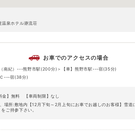
鹿温泉ホテル瀞流荘
お車でのアクセスの場合
南紀）---熊野市駅(200分)＞【車】熊野市駅---宿(35分)
--宿(38分)
料金】無料
【車両制限】なし
無、場所:敷地内【12月下旬～2月上旬にお車でお越しのお客様】雪
」をご持参下さい。