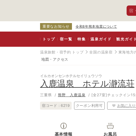
宿
重要なお知らせ
令和8年熊本地震について
トップ
宿一覧
特集
温泉ガイド
観光ガイ
温泉旅館・宿予約 トップ
全国の温泉宿
東海地方
地図・アクセス
イルカオンセンホテルセイリュウソウ
入鹿温泉 ホテル瀞流荘
三重県
熊野 入鹿温泉
[全27室]
チェックイン15:
宿コード :
6219
クーポン利用可
お気に入り
基本情報
お風呂