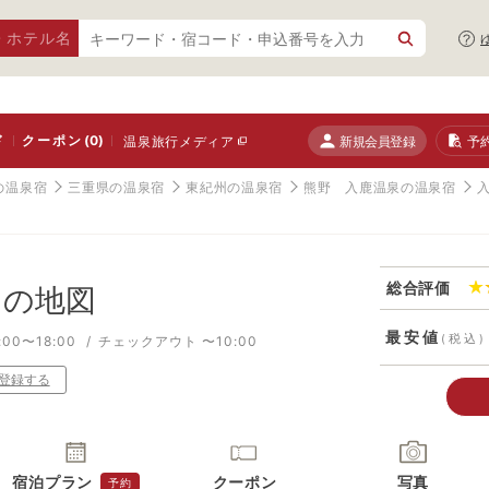
・ホテル名
ド
クーポン
(0)
新規会員登録
予
温泉旅行メディア
の温泉宿
三重県の温泉宿
東紀州の温泉宿
熊野 入鹿温泉の温泉宿
総合評価
の地図
最安値
(税込)
00〜18:00
チェックアウト 〜10:00
登録する
宿泊プラン
クーポン
写真
予約