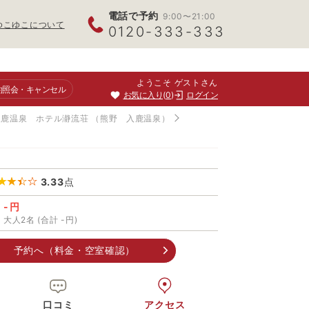
電話で予約
9:00〜21:00
ゆこゆこについて
0120-333-333
ようこそ ゲストさん
約照会
・キャンセル
お気に入り
0
ログイン
入鹿温泉 ホテル瀞流荘
（熊野 入鹿温泉）
3.33
点
-円
大人2名 (合計 -円)
予約へ（料金・空室確認）
口コミ
アクセス