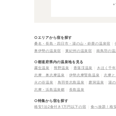
○エリアから宿を探す
桑名・長島・四日市・湯の山・鈴鹿の温泉宿
奥伊勢の温泉宿
東紀州の温泉宿
南鳥羽の温
○都道府県内の温泉地を見る
霧生温泉
熊野温泉
香落渓温泉
きほく千年
志摩 奥志摩温泉
伊勢志摩賢島温泉
志摩と
火の谷温泉
鳥羽答志島温泉
磨洞温泉
湯の
志摩・浜島温泉郷
長島温泉
○特集から宿を探す
格安1泊2食付き1万円以下の宿
食べ放題！格