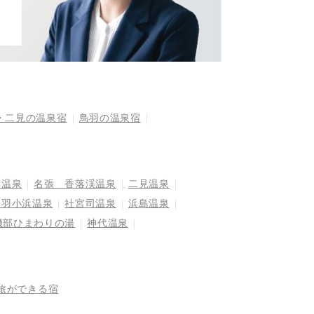
・二見の温泉宿
鳥羽の温泉宿
妻温泉
名張 香落渓温泉
二見温泉
鳥羽小浜温泉
社宮司温泉
浜島温泉
磯部ひまわりの湯
神代温泉
旅ができる宿