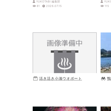
YUKOTABI 編集部
YUK
81
2026.07.15
115
活き活き小湊ウオポート
鴨