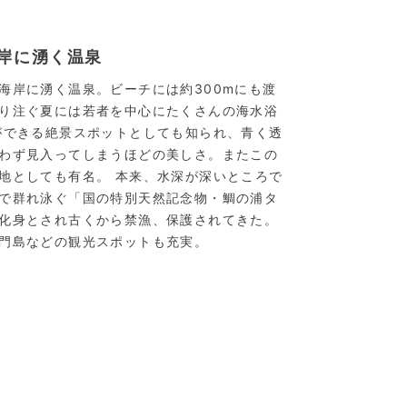
岸に湧く温泉
海岸に湧く温泉。ビーチには約300mにも渡
り注ぐ夏には若者を中心にたくさんの海水浴
ができる絶景スポットとしても知られ、青く透
わず見入ってしまうほどの美しさ。またこの
地としても有名。 本来、水深が深いところで
で群れ泳ぐ「国の特別天然記念物・鯛の浦タ
化身とされ古くから禁漁、保護されてきた。
門島などの観光スポットも充実。
なうみのゆ）】大浴場
天津小湊温泉／南房総一の透明度を誇る城