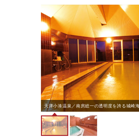
みのゆ）】大浴場
天津小湊温泉／南房総一の透明度を誇る城崎