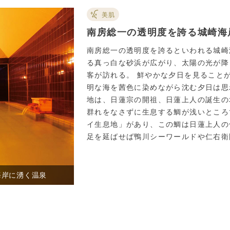
美肌
南房総一の透明度を誇る城崎海
南房総一の透明度を誇るといわれる城崎
る真っ白な砂浜が広がり、太陽の光が降
客が訪れる。 鮮やかな夕日を見ること
明な海を茜色に染めながら沈む夕日は思
地は、日蓮宗の開祖、日蓮上人の誕生の
群れをなさずに生息する鯛が浅いところ
イ生息地」があり、この鯛は日蓮上人の
足を延ばせば鴨川シーワールドや仁右衛
城崎の源泉の湯 宿 中屋／【華海の湯（は
海岸に湧く温泉
備え付けの露天風呂