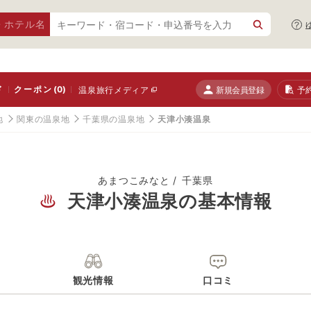
・ホテル名
ド
クーポン
(0)
新規会員登録
予
温泉旅行メディア
地
関東の温泉地
千葉県の温泉地
天津小湊温泉
あまつこみなと
千葉県
天津小湊温泉の基本情報
観光情報
口コミ