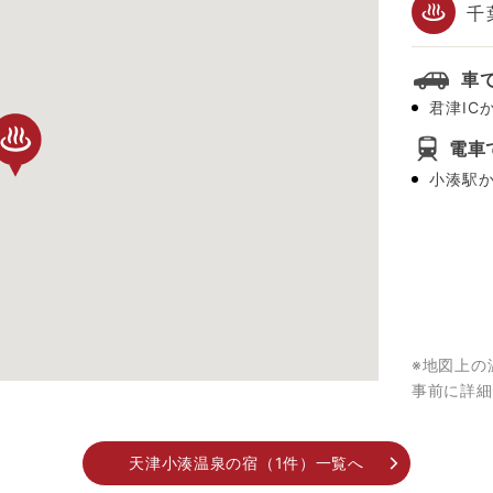
千
車
君津IC
電車
小湊駅
※地図上の
事前に詳細
天津小湊温泉の宿（1件）一覧へ