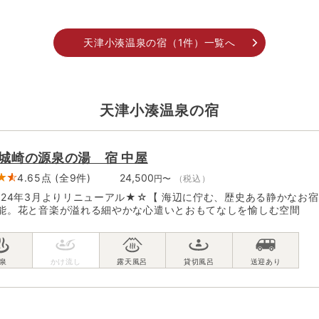
天津小湊温泉の宿（1件）一覧へ
天津小湊温泉の宿
城崎の源泉の湯 宿 中屋
4.65点 (全9件)
24,500
円〜
（税込）
024年3月よりリニューアル★☆【 海辺に佇む、歴史ある静かなお宿
能。花と音楽が溢れる細やかな心遣いとおもてなしを愉しむ空間