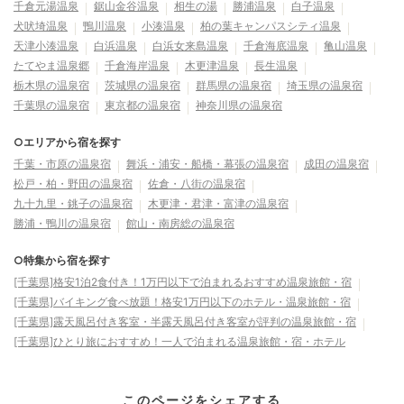
千倉元湯温泉
鋸山金谷温泉
相生の湯
勝浦温泉
白子温泉
犬吠埼温泉
鴨川温泉
小湊温泉
柏の葉キャンパスシティ温泉
天津小湊温泉
白浜温泉
白浜女来島温泉
千倉海底温泉
亀山温泉
たてやま温泉郷
千倉海岸温泉
木更津温泉
長生温泉
栃木県の温泉宿
茨城県の温泉宿
群馬県の温泉宿
埼玉県の温泉宿
千葉県の温泉宿
東京都の温泉宿
神奈川県の温泉宿
○エリアから宿を探す
千葉・市原の温泉宿
舞浜・浦安・船橋・幕張の温泉宿
成田の温泉宿
松戸・柏・野田の温泉宿
佐倉・八街の温泉宿
九十九里・銚子の温泉宿
木更津・君津・富津の温泉宿
勝浦・鴨川の温泉宿
館山・南房総の温泉宿
○特集から宿を探す
[千葉県]格安1泊2食付き！1万円以下で泊まれるおすすめ温泉旅館・宿
[千葉県]バイキング食べ放題！格安1万円以下のホテル・温泉旅館・宿
[千葉県]露天風呂付き客室・半露天風呂付き客室が評判の温泉旅館・宿
[千葉県]ひとり旅におすすめ！一人で泊まれる温泉旅館・宿・ホテル
このページをシェアする