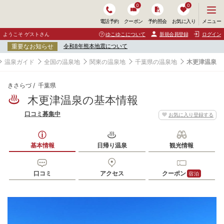
0
0
メ
メニュー
電話予約
クーポン
予約照会
お気に入り
ニ
ュ
ようこそ ゲストさん
ゆこゆこについて
新規会員登録
ログイン
ー
重要なお知らせ
令和8年熊本地震について
を
開
温泉ガイド
全国の温泉地
関東の温泉地
千葉県の温泉地
木更津温泉
く
きさらづ
千葉県
木更津温泉の基本情報
口コミ募集中
お気に入り登録する
基本情報
日帰り温泉
観光情報
口コミ
アクセス
クーポン
宿泊