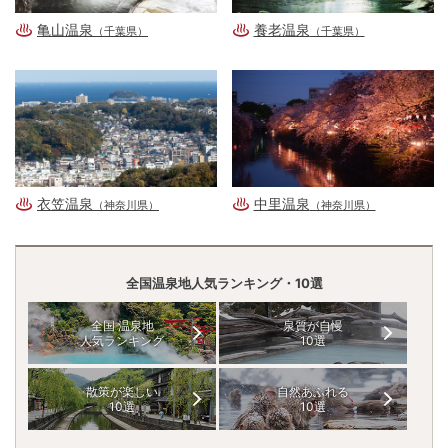
亀山温泉
養老温泉
（千葉県）
（千葉県）
衣笠温泉
中里温泉
（神奈川県）
（神奈川県）
全国温泉地人気ランキング・10選
全国 温泉地
泉質が自慢
人気ランキング
10選
散策が楽しい
自然あふれる
10選
10選