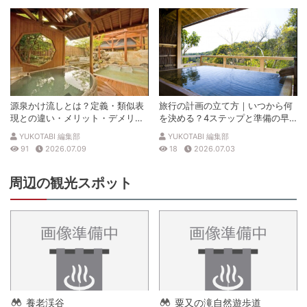
源泉かけ流しとは？定義・類似表
旅行の計画の立て方｜いつから何
現との違い・メリット・デメリッ
を決める？4ステップと準備の早
トを解説
見表
YUKOTABI 編集部
YUKOTABI 編集部
91
2026.07.09
18
2026.07.03
周辺の観光スポット
養老渓谷
粟又の滝自然遊歩道