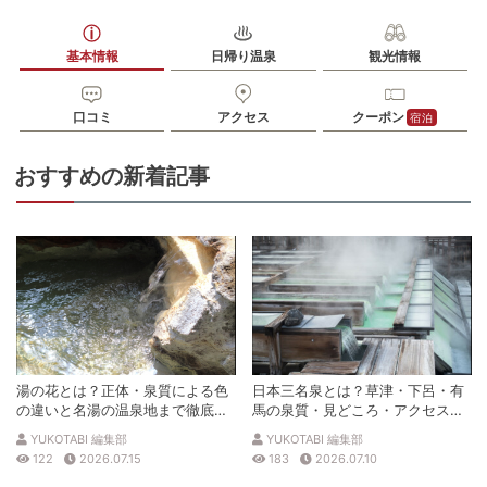
基本情報
日帰り温泉
観光情報
口コミ
アクセス
クーポン
宿泊
おすすめの新着記事
湯の花とは？正体・泉質による色
日本三名泉とは？草津・下呂・有
の違いと名湯の温泉地まで徹底解
馬の泉質・見どころ・アクセスを
説
徹底解説
YUKOTABI 編集部
YUKOTABI 編集部
122
2026.07.15
183
2026.07.10