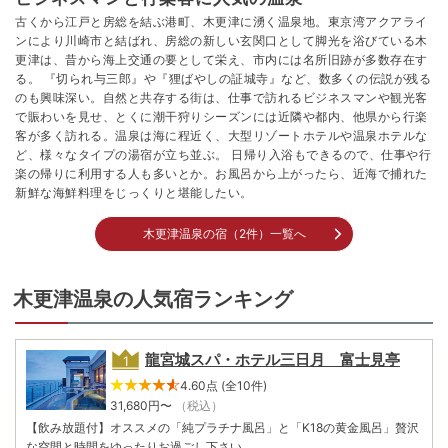
古くから江戸と房総を結ぶ港町、木更津に湧く温泉地。東京湾アクアライ
ンにより川崎市と結ばれ、房総の新しい玄関口として脚光を浴びている木
更津は、昔から海上交通の要として栄え、市内には名所旧跡が多数存在す
る。 『切られ与三郎』や『狸ばやしの証城寺』など、数多くの伝説が残る
のも興味深い。自然と共存する街は、仕事で訪れるビジネスマンや観光客
で賑わいを見せ、とくに潮干狩りシーズンには近隣や都内、他県から行楽
客が多く訪れる。温泉は海に程近く、大型リゾートホテルや温泉ホテルな
ど、様々なタイプの湯宿が立ち並ぶ。 日帰り入浴もできるので、仕事や行
楽の帰りに利用する人も多いとか。お風呂から上がったら、近海で捕れた
新鮮な海鮮料理をじっくりと堪能したい。
木更津温泉の宿（2件）一覧へ
木更津温泉の人気宿ランキング
龍宮城スパ・ホテル三日月 富士見亭
4.60点 (全10件)
31,680
円〜
（税込）
【飲み放題付】オススメの「純プラチナ風呂」と「K18の黄金風呂」贅沢
な空間と時間をゆったりお過ごし下さい