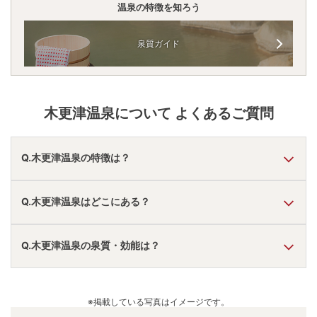
温泉の特徴を知ろう
泉質ガイド
木更津温泉
について よくあるご質問
Q.木更津温泉の特徴は？
A.
温泉・お湯の特徴は
さらさら
しており、温泉地の雰囲気は
Q.木更津温泉はどこにある？
「静か・落ち着いた」「アクセスが便利」「近くに観光地
あり」
と言われています。
木更津温泉
の口コミ情報の詳細は
こちら
。
A.
木更津温泉
は、
千葉県木更津市
にあります。
Q.木更津温泉の泉質・効能は？
車でお越しの方は、木更津金田ICから車で約5分。
電車でお越しの方は、木更津駅からバス・タクシーで約15
分。
A.
泉質は
炭酸水素塩泉、塩化物泉
などで、効能は
神経痛、リ
木更津温泉
のアクセス情報の詳細は
こちら
。
ウマチ、関節痛、婦人病
などと言われています。
※掲載している写真はイメージです。