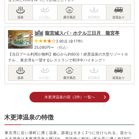
龍宮城スパ・ホテル三日月 龍宮亭
3.90点 (全17件)
25,080
円〜
（税込）
【当日プール利用が無料】都心から約60分！絶景温泉の大型リゾートホ
テル 。東京湾を一望するレストランで和洋中バイキング！
木更津温泉の宿（2件）一覧へ
木更津温泉の特徴
東京湾に近い港町に湧く温泉。源泉は大きく2つに分けられる。昔から
ある源泉は木更津温泉と呼ばれ、市街地に程近い富士見に湧く約19℃