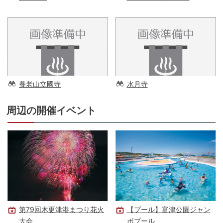
養老山立國寺
水月寺
周辺の開催イベント
第79回木更津港まつり花火
【プール】富津公園ジャン
大会
ボプール