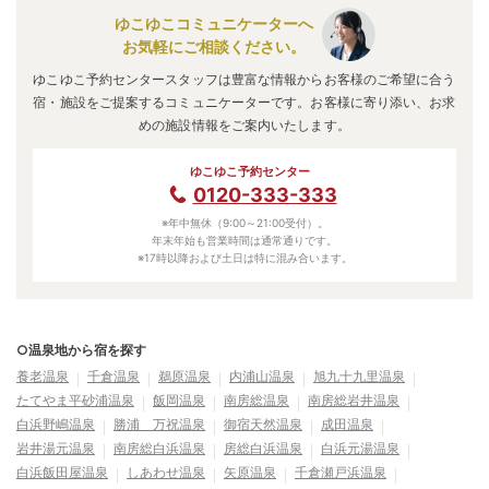
ゆこゆこコミュニケーターへ
お気軽にご相談ください。
ゆこゆこ予約センタースタッフは豊富な情報からお客様のご希望に合う
宿・施設をご提案するコミュニケーターです。お客様に寄り添い、お求
めの施設情報をご案内いたします。
ゆこゆこ予約センター
0120-333-333
※年中無休（9:00～21:00受付）。
年末年始も営業時間は通常通りです。
※17時以降および土日は特に混み合います。
○温泉地から宿を探す
養老温泉
千倉温泉
鵜原温泉
内浦山温泉
旭九十九里温泉
たてやま平砂浦温泉
飯岡温泉
南房総温泉
南房総岩井温泉
白浜野嶋温泉
勝浦 万祝温泉
御宿天然温泉
成田温泉
岩井湯元温泉
南房総白浜温泉
房総白浜温泉
白浜元湯温泉
白浜飯田屋温泉
しあわせ温泉
矢原温泉
千倉瀬戸浜温泉