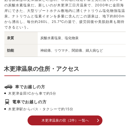
の炭酸水素塩泉だ。新しいのが木更津三日月温泉で、2000年に金田海
岸にできた、大型リゾートホテル敷地内に湧くナトリウム塩化物強塩温
泉。ナトリウムと塩素イオンを多量に含んだこの源泉は、地下約800m
から湧出し、毎分約260L、25.7℃の湯で、疲労回復や美肌効果も期待
できるという。
泉質
炭酸水素塩泉、塩化物泉
効能
神経痛、リウマチ、関節痛、婦人病など
木更津温泉の住所・アクセス
車でお越しの方
木更津金田ICから車で約5分
電車でお越しの方
木更津駅からバス・タクシーで約15分
木更津温泉の宿（2件）一覧へ