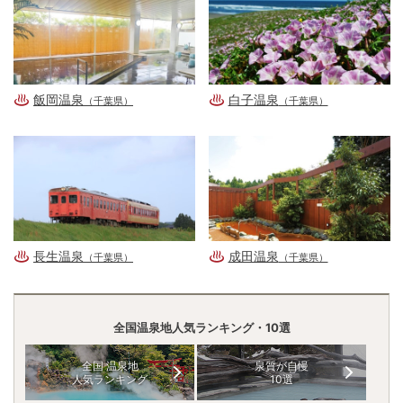
飯岡温泉
白子温泉
（千葉県）
（千葉県）
長生温泉
成田温泉
（千葉県）
（千葉県）
全国温泉地人気ランキング・10選
全国 温泉地
泉質が自慢
人気ランキング
10選