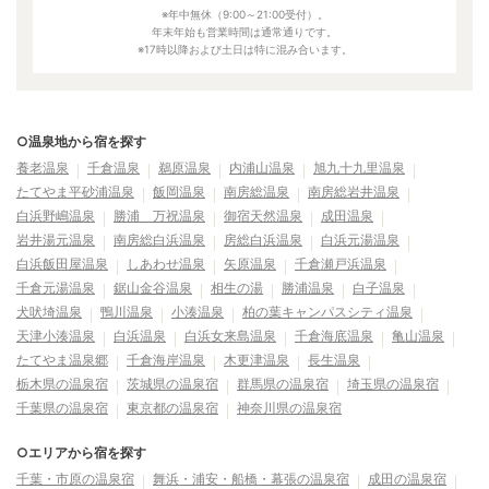
※年中無休（9:00～21:00受付）。
年末年始も営業時間は通常通りです。
※17時以降および土日は特に混み合います。
○温泉地から宿を探す
養老温泉
千倉温泉
鵜原温泉
内浦山温泉
旭九十九里温泉
たてやま平砂浦温泉
飯岡温泉
南房総温泉
南房総岩井温泉
白浜野嶋温泉
勝浦 万祝温泉
御宿天然温泉
成田温泉
岩井湯元温泉
南房総白浜温泉
房総白浜温泉
白浜元湯温泉
白浜飯田屋温泉
しあわせ温泉
矢原温泉
千倉瀬戸浜温泉
千倉元湯温泉
鋸山金谷温泉
相生の湯
勝浦温泉
白子温泉
犬吠埼温泉
鴨川温泉
小湊温泉
柏の葉キャンパスシティ温泉
天津小湊温泉
白浜温泉
白浜女来島温泉
千倉海底温泉
亀山温泉
たてやま温泉郷
千倉海岸温泉
木更津温泉
長生温泉
栃木県の温泉宿
茨城県の温泉宿
群馬県の温泉宿
埼玉県の温泉宿
千葉県の温泉宿
東京都の温泉宿
神奈川県の温泉宿
○エリアから宿を探す
千葉・市原の温泉宿
舞浜・浦安・船橋・幕張の温泉宿
成田の温泉宿