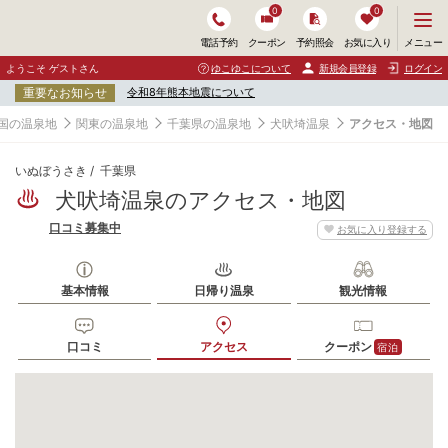
0
0
メ
メニュー
電話予約
クーポン
予約照会
お気に入り
ニ
ュ
ようこそ ゲストさん
ゆこゆこについて
新規会員登録
ログイン
ー
重要なお知らせ
令和8年熊本地震について
を
開
国の温泉地
関東の温泉地
千葉県の温泉地
犬吠埼温泉
アクセス・地図
く
いぬぼうさき
千葉県
犬吠埼温泉のアクセス・地図
口コミ募集中
お気に入り登録する
基本情報
日帰り温泉
観光情報
口コミ
アクセス
クーポン
宿泊