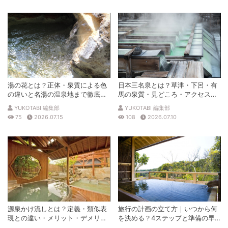
湯の花とは？正体・泉質による色
日本三名泉とは？草津・下呂・有
の違いと名湯の温泉地まで徹底解
馬の泉質・見どころ・アクセスを
説
徹底解説
YUKOTABI 編集部
YUKOTABI 編集部
75
2026.07.15
108
2026.07.10
源泉かけ流しとは？定義・類似表
旅行の計画の立て方｜いつから何
現との違い・メリット・デメリッ
を決める？4ステップと準備の早
トを解説
見表