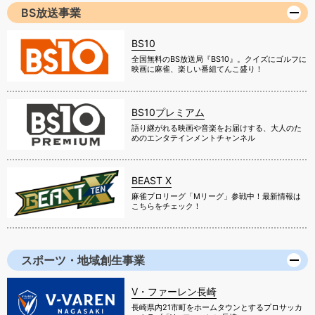
BS放送事業
BS10
全国無料のBS放送局『BS10』。クイズにゴルフに
映画に麻雀、楽しい番組てんこ盛り！
BS10プレミアム
語り継がれる映画や音楽をお届けする、大人のた
めのエンタテインメントチャンネル
BEAST X
麻雀プロリーグ「Mリーグ」参戦中！最新情報は
こちらをチェック！
スポーツ・地域創生事業
V・ファーレン長崎
長崎県内21市町をホームタウンとするプロサッカ