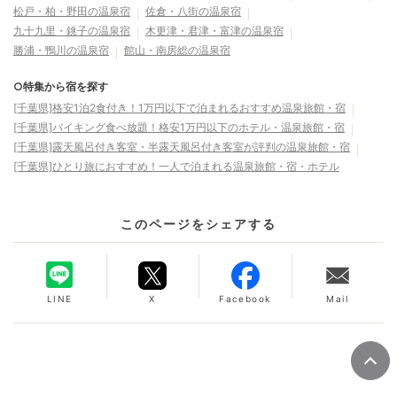
松戸・柏・野田の温泉宿
佐倉・八街の温泉宿
九十九里・銚子の温泉宿
木更津・君津・富津の温泉宿
勝浦・鴨川の温泉宿
館山・南房総の温泉宿
○特集から宿を探す
[千葉県]格安1泊2食付き！1万円以下で泊まれるおすすめ温泉旅館・宿
[千葉県]バイキング食べ放題！格安1万円以下のホテル・温泉旅館・宿
[千葉県]露天風呂付き客室・半露天風呂付き客室が評判の温泉旅館・宿
[千葉県]ひとり旅におすすめ！一人で泊まれる温泉旅館・宿・ホテル
このページをシェアする
LINE
X
Facebook
Mail