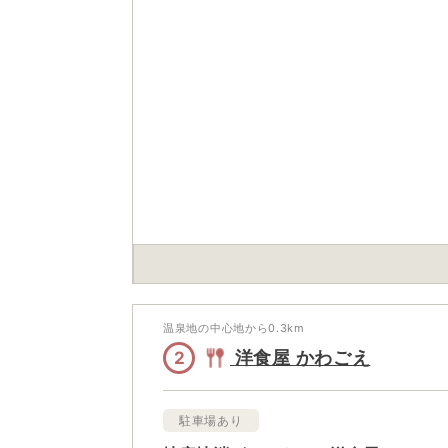
温泉地の中心地から
0.3
km
洋食屋 かわごえ
2
駐車場あり