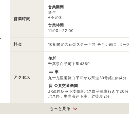
営業期間
通年
※不定休
営業時間
営業時間
11:00～22:00
マ
料金
10食限定の石焼ステーキ丼 チキン南蛮 ポー
住所
千葉県白子町中里4369
車
アクセス
九十九里道路白子ICから県道30号経由約4分
公共交通機関
JR茂原駅→小湊鉄道バス白子車庫行きで20分
バス停：中里海岸下車、約徒歩2分
もっと見る
駐車場
無料（10台）
電話番号
0475337025