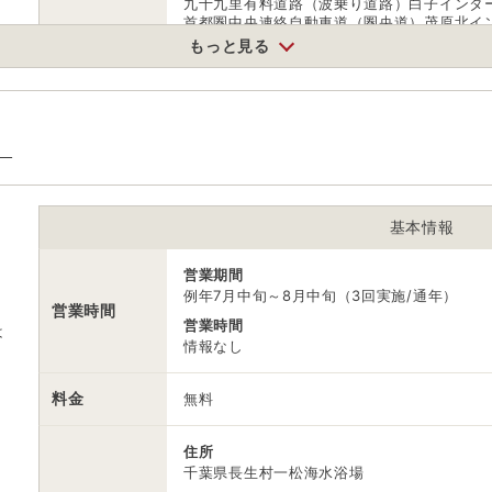
九十九里有料道路（波乗り道路）白子インタ
首都圏中央連絡自動車道（圏央道）茂原北イ
もっと見る
公共交通機関
JR外房線大網、本納、茂原の各駅からバスで
駐車場
無料（30台）
）
電話番号
0475332679
※ 掲載情報は変更になる場合があります。最新の内容はご利用前にご自
基本情報
※ 料金情報は税込・税抜表記が混ざっております。正しい金額はご利用
営業期間
例年7月中旬～8月中旬（3回実施/通年）
営業時間
営業時間
は
情報なし
料金
無料
住所
千葉県長生村一松海水浴場