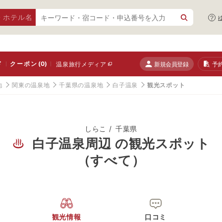
・ホテル名
ド
クーポン
(0)
新規会員登録
予
温泉旅行メディア
地
関東の温泉地
千葉県の温泉地
白子温泉
観光スポット
しらこ
千葉県
白子温泉周辺 の観光スポット
（すべて）
観光情報
口コミ