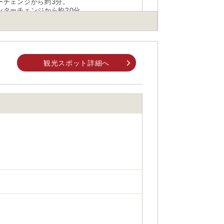
ーチェンジから約3分。
ンターチェンジから約20分
白子車庫行き、終点下車徒歩約15分
観光スポット詳細へ
身でお問合せください。
前にご自身でお問合せください。