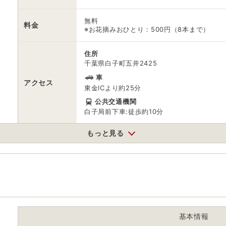
無料
料金
※お花摘みおひとり：500円（8本まで）
住所
千葉県白子町五井2425
車
アクセス
東金ICより約25分
公共交通機関
白子局前下車:徒歩約10分
もっと見る
駐車場
無料
電話番号
0475337670
※ 掲載情報は変更になる場合があります。最新の内容はご利用前にご自
※ 料金情報は税込・税抜表記が混ざっております。正しい金額はご利用
基本情報