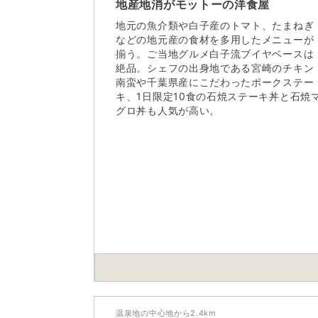
地産地消がモットーの洋食屋
地元の魚介類や白子産のトマト、たまねぎ
などの地元産の食材を多用したメニューが
揃う。ご当地グルメ白子流ブイヤベースは
絶品。シェフの出身地である宮崎のチキン
南蛮や千葉県産にこだわったポークステー
キ、1日限定10食の石焼ステーキ丼と石焼
グロ丼も人気が高い。
温泉地の中心地から
2.4
km