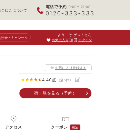
電話で予約
9:00〜21:00
ゆこゆこについて
0120-333-333
ようこそ ゲストさん
約照会
・キャンセル
お気に入り
0
ログイン
お気に入り登録する
4.40
点
(全
5
件)
宿一覧
を見る
（予約）
アクセス
クーポン
宿泊