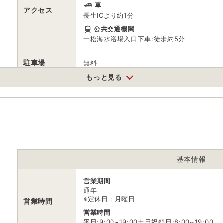
車
アクセス
長生ICより約1分
公共交通機関
一松海水浴場入口下車:徒歩約5分
駐車場
無料
もっと見る
電話番号
0475322114
※ 掲載情報は変更になる場合があります。最新の内容はご利用前にご自
※ 料金情報は税込・税抜表記が混ざっております。正しい金額はご利用
基本情報
営業期間
通年
※定休日：月曜日
営業時間
営業時間
平日:9:00~19:00土日祝祭日:8:00~19:00