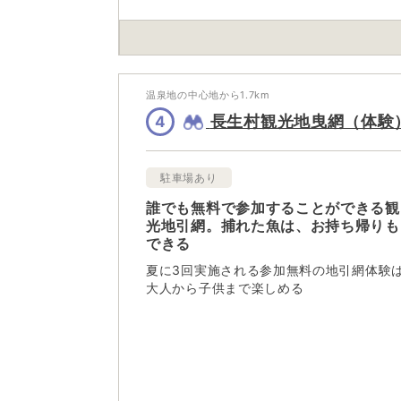
温泉地の中心地から
1.7
km
長生村観光地曳網（体験
4
駐車場あり
誰でも無料で参加することができる観
光地引網。捕れた魚は、お持ち帰りも
できる
夏に3回実施される参加無料の地引網体験
大人から子供まで楽しめる