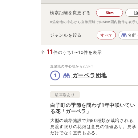
検索距離を変更する
5km
1
※温泉地の中心から直線距離で約
5km
圏内物件を表示
ジャンルを絞る
すべて
名所
11
全
件のうち1〜10件を表示
温泉地の中心地から
2.5
km
ガーベラ団地
1
駐車場あり
白子町の季節を問わず1年中咲いてい
る花「ガーベラ」
大型の栽培施設で約80種類が栽培される。
見渡す限りの花畑は意見の価値あり。見学
だけでなく直売もある。