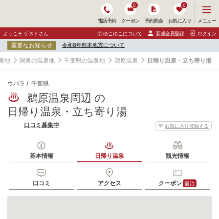
0
0
メ
メニュー
電話予約
クーポン
予約照会
お気に入り
ニ
ュ
ようこそ ゲストさん
ゆこゆこについて
新規会員登録
ログイン
ー
重要なお知らせ
令和8年熊本地震について
を
開
泉地
関東の温泉地
千葉県の温泉地
鵜原温泉
日帰り温泉・立ち寄り湯
く
ウバラ
千葉県
鵜原温泉周辺 の
日帰り温泉・立ち寄り湯
口コミ募集中
お気に入り登録する
基本情報
日帰り温泉
観光情報
口コミ
アクセス
クーポン
宿泊