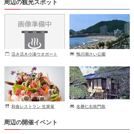
周辺の観光スポット
活き活き小湊ウオポート
鴨川潮さい公園
和食レストラン 生簀篭
名勝仁右衛門島
周辺の開催イベント