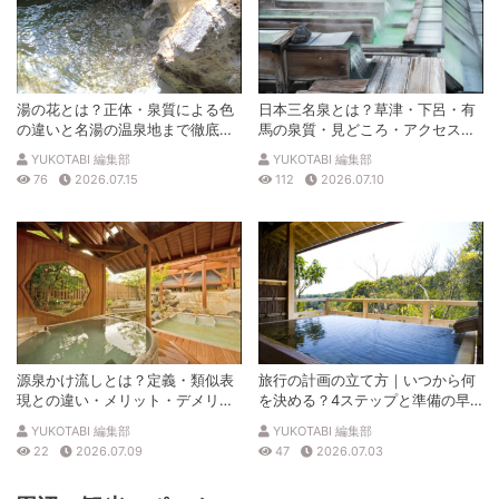
湯の花とは？正体・泉質による色
日本三名泉とは？草津・下呂・有
の違いと名湯の温泉地まで徹底解
馬の泉質・見どころ・アクセスを
説
徹底解説
YUKOTABI 編集部
YUKOTABI 編集部
76
2026.07.15
112
2026.07.10
源泉かけ流しとは？定義・類似表
旅行の計画の立て方｜いつから何
現との違い・メリット・デメリッ
を決める？4ステップと準備の早
トを解説
見表
YUKOTABI 編集部
YUKOTABI 編集部
22
2026.07.09
47
2026.07.03