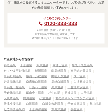
宿・施設をご提案するコミュニケーターです。お客様に寄り添い、お求
めの施設情報をご案内いたします。
ゆこゆこ予約センター
0120-333-333
※年中無休（9:00～21:00受付）。
年末年始も営業時間は通常通りです。
※17時以降および土日は特に混み合います。
○温泉地から宿を探す
養老温泉
千倉温泉
鵜原温泉
内浦山温泉
旭九十九里温泉
たてやま平砂浦温泉
飯岡温泉
南房総温泉
南房総岩井温泉
白浜野嶋温泉
勝浦 万祝温泉
御宿天然温泉
成田温泉
岩井湯元温泉
南房総白浜温泉
房総白浜温泉
白浜元湯温泉
白浜飯田屋温泉
しあわせ温泉
矢原温泉
千倉瀬戸浜温泉
千倉元湯温泉
鋸山金谷温泉
相生の湯
勝浦温泉
白子温泉
犬吠埼温泉
鴨川温泉
小湊温泉
柏の葉キャンパスシティ温泉
天津小湊温泉
白浜温泉
白浜女来島温泉
千倉海底温泉
亀山温泉
たてやま温泉郷
千倉海岸温泉
木更津温泉
長生温泉