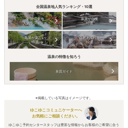
全国温泉地人気ランキング・10選
全国 温泉地
泉質が自慢
人気ランキング
10選
散策が楽しい
自然あふれる
10選
10選
温泉の特徴を知ろう
泉質ガイド
※掲載している写真はイメージです。
ゆこゆこコミュニケーターへ
お気軽にご相談ください。
ゆこゆこ予約センタースタッフは豊富な情報からお客様のご希望に合う