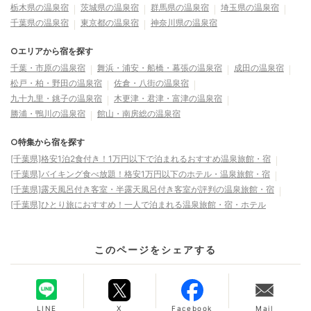
栃木県の温泉宿
茨城県の温泉宿
群馬県の温泉宿
埼玉県の温泉宿
千葉県の温泉宿
東京都の温泉宿
神奈川県の温泉宿
○エリアから宿を探す
千葉・市原の温泉宿
舞浜・浦安・船橋・幕張の温泉宿
成田の温泉宿
松戸・柏・野田の温泉宿
佐倉・八街の温泉宿
九十九里・銚子の温泉宿
木更津・君津・富津の温泉宿
勝浦・鴨川の温泉宿
館山・南房総の温泉宿
○特集から宿を探す
[千葉県]格安1泊2食付き！1万円以下で泊まれるおすすめ温泉旅館・宿
[千葉県]バイキング食べ放題！格安1万円以下のホテル・温泉旅館・宿
[千葉県]露天風呂付き客室・半露天風呂付き客室が評判の温泉旅館・宿
[千葉県]ひとり旅におすすめ！一人で泊まれる温泉旅館・宿・ホテル
このページをシェアする
LINE
X
Facebook
Mail