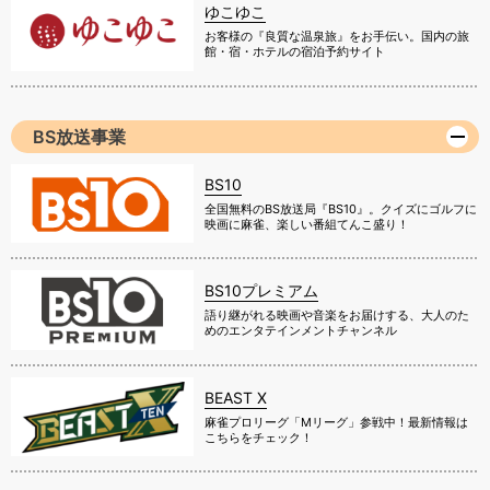
ゆこゆこ
お客様の『良質な温泉旅』をお手伝い。国内の旅
館・宿・ホテルの宿泊予約サイト
BS放送事業
BS10
全国無料のBS放送局『BS10』。クイズにゴルフに
映画に麻雀、楽しい番組てんこ盛り！
BS10プレミアム
語り継がれる映画や音楽をお届けする、大人のた
めのエンタテインメントチャンネル
BEAST X
麻雀プロリーグ「Mリーグ」参戦中！最新情報は
こちらをチェック！