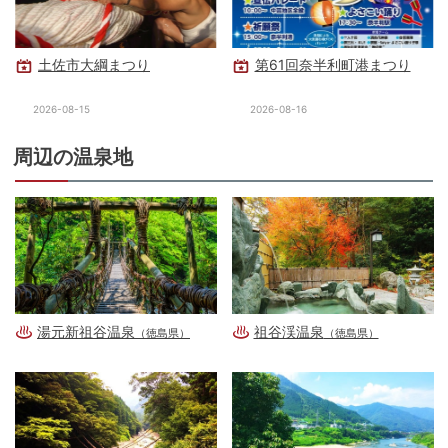
土佐市大綱まつり
第61回奈半利町港まつり
2026-08-15
2026-08-16
周辺の温泉地
湯元新祖谷温泉
祖谷渓温泉
（徳島県）
（徳島県）