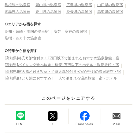
島根県の温泉宿
岡山県の温泉宿
広島県の温泉宿
山口県の温泉宿
徳島県の温泉宿
香川県の温泉宿
愛媛県の温泉宿
高知県の温泉宿
○エリアから宿を探す
高知・須崎・南国の温泉宿
安芸・室戸の温泉宿
足摺・四万十の温泉宿
○特集から宿を探す
[高知県]格安1泊2食付き！1万円以下で泊まれるおすすめ温泉旅館・宿
[高知県]バイキング食べ放題！格安1万円以下のホテル・温泉旅館・宿
[高知県]露天風呂付き客室・半露天風呂付き客室が評判の温泉旅館・宿
[高知県]ひとり旅におすすめ！一人で泊まれる温泉旅館・宿・ホテル
このページをシェアする
LINE
X
Facebook
Mail