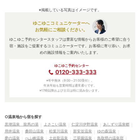
※掲載している写真はイメージです。
ゆこゆこコミュニケーターへ
お気軽にご相談ください。
ゆこゆこ予約センタースタッフは豊富な情報からお客様のご希望に合う
宿・施設をご提案するコミュニケーターです。お客様に寄り添い、お求
めの施設情報をご案内いたします。
ゆこゆこ予約センター
0120-333-333
※年中無休（9:00～21:00受付）。
年末年始も営業時間は通常通りです。
※17時以降および土日は特に混み合います。
○温泉地から宿を探す
黒潮温泉 龍馬の湯
よさこい温泉
仁淀川伊野温泉
あしずり温泉郷
用井温泉
桑田山温泉
松葉川温泉
新安並温泉
ゆの森温泉
夢の温泉
べふ峡温泉
土佐龍温泉
三翠園温泉
鳥取県の温泉宿