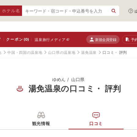
・ホテル名
ド
クーポン
(0)
新規会員登録
予
温泉旅行メディア
地
中国・四国の温泉地
山口県の温泉地
湯免温泉
口コミ・ 評判
ゆめん
山口県
湯免温泉の口コミ・ 評判
観光情報
口コミ