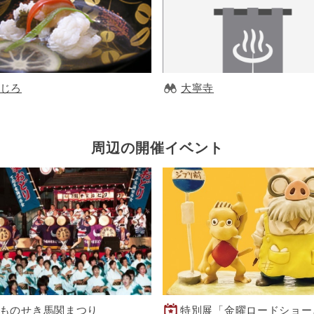
じろ
大寧寺
周辺の開催イベント
ものせき馬関まつり
特別展「金曜ロードショー