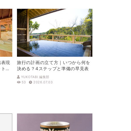
似表現
旅行の計画の立て方｜いつから何を
ットを
決める？4ステップと準備の早見表
YUKOTABI 編集部
53
2026.07.03