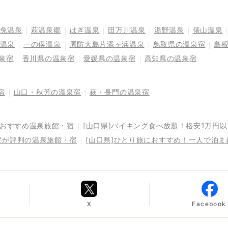
免温泉
萩温泉郷
はぎ温泉
田万川温泉
湯野温泉
俵山温泉
温泉
一の俣温泉
周防大島片添ヶ浜温泉
鳥取県の温泉宿
島
泉宿
香川県の温泉宿
愛媛県の温泉宿
高知県の温泉宿
宿
山口・秋芳の温泉宿
萩・長門の温泉宿
るおすすめ温泉旅館・宿
[山口県]バイキング食べ放題！格安1万円
室が評判の温泉旅館・宿
[山口県]ひとり旅におすすめ！一人で泊
X
Facebook