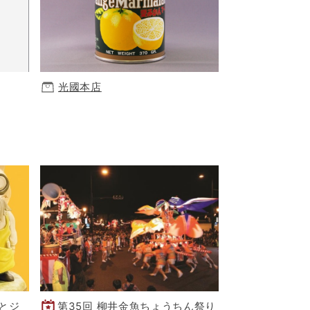
光國本店
とジ
第35回 柳井金魚ちょうちん祭り