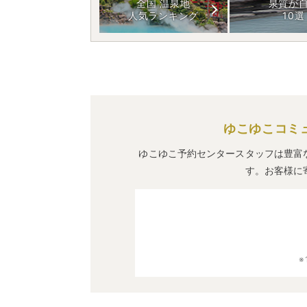
全国 温泉地
泉質が
人気ランキング
10選
ゆこゆこコミ
ゆこゆこ予約センタースタッフは豊富
す。お客様に