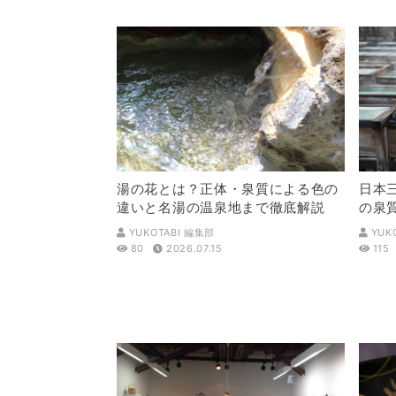
湯の花とは？正体・泉質による色の
日本
違いと名湯の温泉地まで徹底解説
の泉
解説
YUKOTABI 編集部
YUK
80
2026.07.15
115