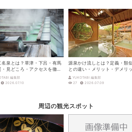
三名泉とは？草津・下呂・有馬
源泉かけ流しとは？定義・類
質・見どころ・アクセスを徹底
との違い・メリット・デメリ
解説
OTABI 編集部
YUKOTABI 編集部
2026.07.10
27
2026.07.09
周辺の観光スポット