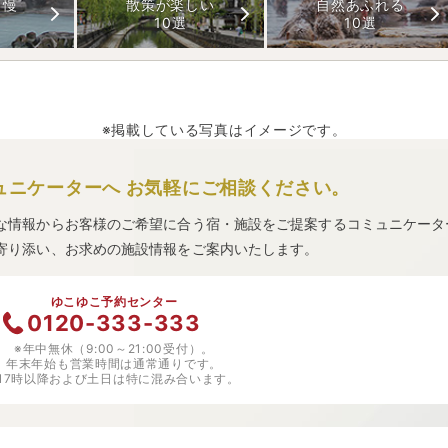
自慢
散策が楽しい
自然あふれる
10選
10選
※掲載している写真はイメージです。
ュニケーターへ
お気軽にご相談ください。
な情報からお客様のご希望に合う宿・施設をご提案するコミュニケータ
寄り添い、お求めの施設情報をご案内いたします。
ゆこゆこ予約センター
0120-333-333
※年中無休（9:00～21:00受付）。
年末年始も営業時間は通常通りです。
※17時以降および土日は特に混み合います。