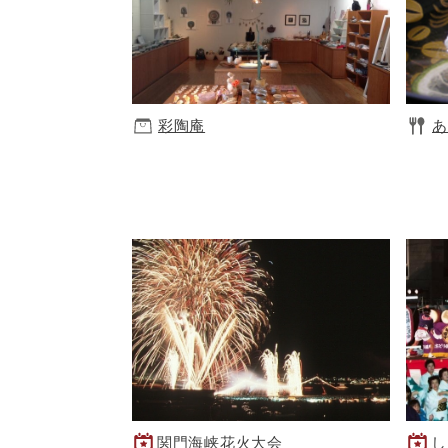
彩陶庵
あ
関門海峡花火大会
し