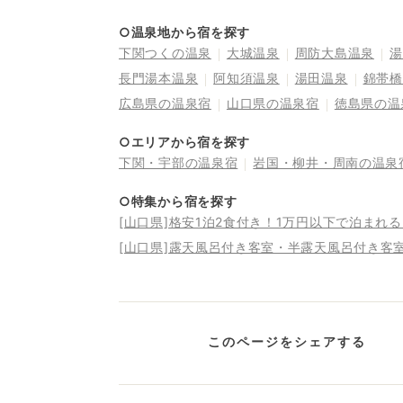
○温泉地から宿を探す
下関つくの温泉
大城温泉
周防大島温泉
湯
長門湯本温泉
阿知須温泉
湯田温泉
錦帯橋
広島県の温泉宿
山口県の温泉宿
徳島県の温
○エリアから宿を探す
下関・宇部の温泉宿
岩国・柳井・周南の温泉
○特集から宿を探す
[山口県]格安1泊2食付き！1万円以下で泊まれ
[山口県]露天風呂付き客室・半露天風呂付き客
このページをシェアする