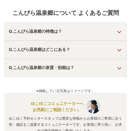
こんぴら温泉郷
について よくあるご質問
Q.こんぴら温泉郷の特徴は？
A.
温泉・お湯の特徴は
さらさら
しており、温泉地の雰囲気は
Q.こんぴら温泉郷はどこにある？
「近くに観光地あり」
と言われています。
こんぴら温泉郷
の口コミ情報の詳細は
こちら
。
A.
こんぴら温泉郷
は、
香川県仲多度郡琴平町
にあります。
Q.こんぴら温泉郷の泉質・効能は？
車でお越しの方は、善通寺ICから車で約20分。
電車でお越しの方は、琴平駅から徒歩約10分。
こんぴら温泉郷
のアクセス情報の詳細は
こちら
。
A.
泉質は
塩化物泉
などで、効能は
神経痛、筋肉痛、関節痛、
皮膚病
などと言われています。
※掲載している写真はイメージです。
ゆこゆこコミュニケーターへ
お気軽にご相談ください。
ゆこゆこ予約センタースタッフは豊富な情報からお客様のご希望に合う
宿・施設をご提案するコミュニケーターです。お客様に寄り添い、お求
めの施設情報をご案内いたします。