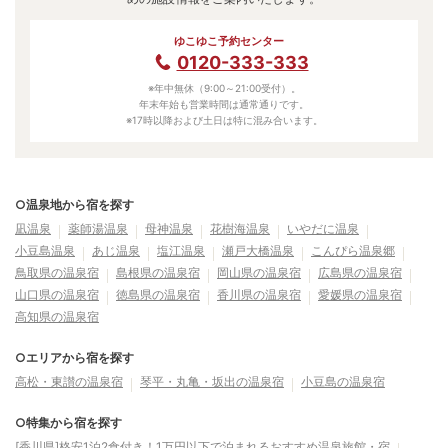
ゆこゆこ予約センター
0120-333-333
※年中無休（9:00～21:00受付）。
年末年始も営業時間は通常通りです。
※17時以降および土日は特に混み合います。
○温泉地から宿を探す
凪温泉
薬師湯温泉
母神温泉
花樹海温泉
いやだに温泉
小豆島温泉
あじ温泉
塩江温泉
瀬戸大橋温泉
こんぴら温泉郷
鳥取県の温泉宿
島根県の温泉宿
岡山県の温泉宿
広島県の温泉宿
山口県の温泉宿
徳島県の温泉宿
香川県の温泉宿
愛媛県の温泉宿
高知県の温泉宿
○エリアから宿を探す
高松・東讃の温泉宿
琴平・丸亀・坂出の温泉宿
小豆島の温泉宿
○特集から宿を探す
[香川県]格安1泊2食付き！1万円以下で泊まれるおすすめ温泉旅館・宿