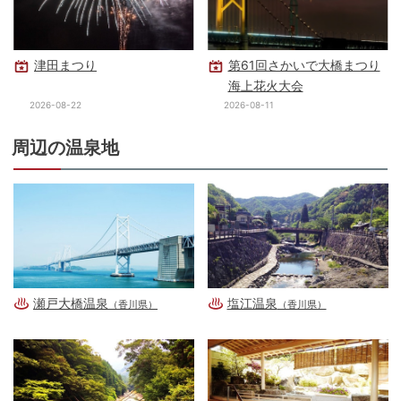
津田まつり
第61回さかいで大橋まつり
海上花火大会
2026-08-22
2026-08-11
周辺の温泉地
瀬戸大橋温泉
塩江温泉
（香川県）
（香川県）