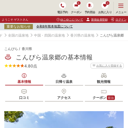
0
0
メ
メニュー
電話予約
クーポン
予約照会
お気に入り
ニ
ュ
ようこそ ゲストさん
ゆこゆこについて
新規会員登録
ログイン
ー
重要なお知らせ
令和8年熊本地震について
を
開
ド
全国の温泉地
中国・四国の温泉地
香川県の温泉地
こんぴら温泉郷
く
こんぴら
香川県
こんぴら温泉郷の基本情報
4.80
点
お気に入り登録する
基本情報
日帰り温泉
観光情報
口コミ
アクセス
クーポン
宿泊