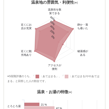
温泉地の雰囲気・利便性
(※)
温泉街を散
策できる
80%
60%
近くにお
静か・落
40%
店が充実
ち着いた
20%
0%
近くに観
秘湯感が
光地あり
ある
アクセスが
便利
※5段階評価のうち、「
：あてはまる」、「
：あてはまる/ややあては
まる」と回答した人の割合です。
温泉・お湯の特徴
(※)
21 %
21 %
とろとろ湯
42 %
42 %