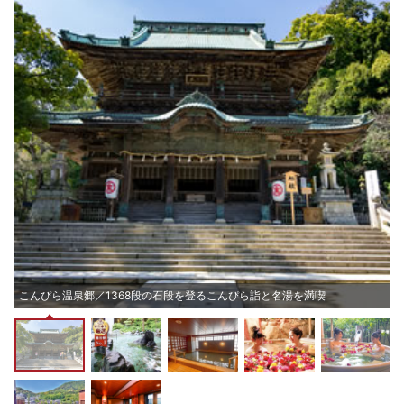
り
こんぴら温泉郷／1368段の石段を登るこんぴら詣と名湯を満喫