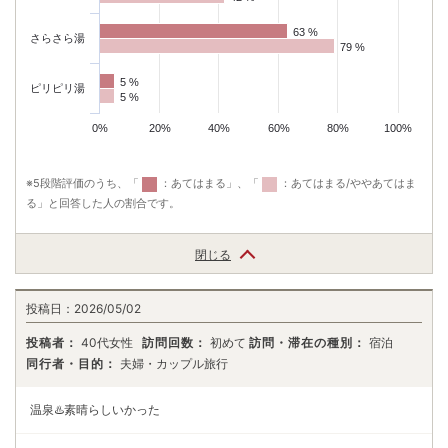
63 %
63 %
さらさら湯
79 %
79 %
5 %
5 %
ピリピリ湯
5 %
5 %
0%
20%
40%
60%
80%
100%
※5段階評価のうち、「
：あてはまる」、「
：あてはまる/ややあてはま
る」と回答した人の割合です。
閉じる
投稿日：
2026/05/02
投稿者：
40代女性
訪問回数：
初めて
訪問・滞在の種別：
宿泊
同行者・目的：
夫婦・カップル旅行
温泉♨️素晴らしいかった