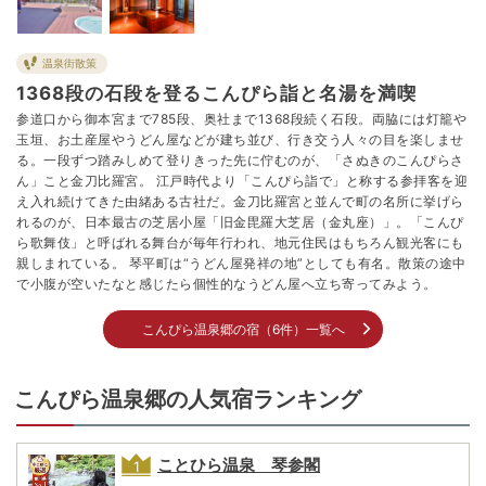
温泉街散策
1368段の石段を登るこんぴら詣と名湯を満喫
参道口から御本宮まで785段、奥社まで1368段続く石段。両脇には灯籠や
玉垣、お土産屋やうどん屋などが建ち並び、行き交う人々の目を楽しませ
る。一段ずつ踏みしめて登りきった先に佇むのが、「さぬきのこんぴらさ
ん」こと金刀比羅宮。 江戸時代より「こんぴら詣で」と称する参拝客を迎
え入れ続けてきた由緒ある古社だ。金刀比羅宮と並んで町の名所に挙げら
れるのが、日本最古の芝居小屋「旧金毘羅大芝居（金丸座）」。「こんぴ
ら歌舞伎」と呼ばれる舞台が毎年行われ、地元住民はもちろん観光客にも
親しまれている。 琴平町は“うどん屋発祥の地”としても有名。散策の途中
で小腹が空いたなと感じたら個性的なうどん屋へ立ち寄ってみよう。
こんぴら温泉郷の宿（6件）一覧へ
こんぴら温泉郷の人気宿ランキング
ことひら温泉 琴参閣