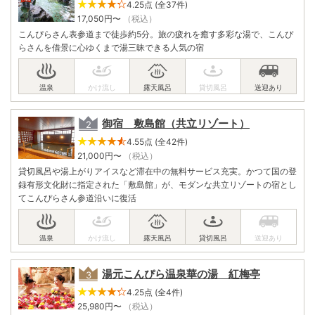
4.25点 (全37件)
17,050
円〜
（税込）
こんぴらさん表参道まで徒歩約5分。旅の疲れを癒す多彩な湯で、こんぴ
らさんを借景に心ゆくまで湯三昧できる人気の宿
御宿 敷島館（共立リゾート）
4.55点 (全42件)
21,000
円〜
（税込）
貸切風呂や湯上がりアイスなど滞在中の無料サービス充実。かつて国の登
録有形文化財に指定された「敷島館」が、モダンな共立リゾートの宿とし
てこんぴらさん参道沿いに復活
湯元こんぴら温泉華の湯 紅梅亭
4.25点 (全4件)
25,980
円〜
（税込）