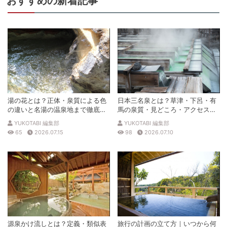
おすすめの新着記事
湯の花とは？正体・泉質による色
日本三名泉とは？草津・下呂・有
の違いと名湯の温泉地まで徹底解
馬の泉質・見どころ・アクセスを
説
徹底解説
YUKOTABI 編集部
YUKOTABI 編集部
65
2026.07.15
98
2026.07.10
源泉かけ流しとは？定義・類似表
旅行の計画の立て方｜いつから何