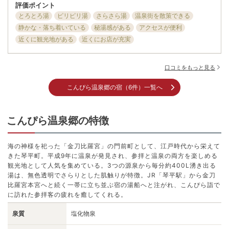
評価ポイント
とろとろ湯
ピリピリ湯
さらさら湯
温泉街を散策できる
静かな・落ち着いている
秘湯感がある
アクセスが便利
近くに観光地がある
近くにお店が充実
口コミをもっと見る
こんぴら温泉郷の宿（6件）一覧へ
こんぴら温泉郷の特徴
海の神様を祀った「金刀比羅宮」の門前町として、江戸時代から栄えて
きた琴平町。平成9年に温泉が発見され、参拝と温泉の両方を楽しめる
観光地として人気を集めている。3つの源泉から毎分約400L湧き出る
湯は、無色透明でさらりとした肌触りが特徴。JR「琴平駅」から金刀
比羅宮本宮へと続く一帯に立ち並ぶ宿の湯船へと注がれ、こんぴら詣で
に訪れた参拝客の疲れを癒してくれる。
泉質
塩化物泉