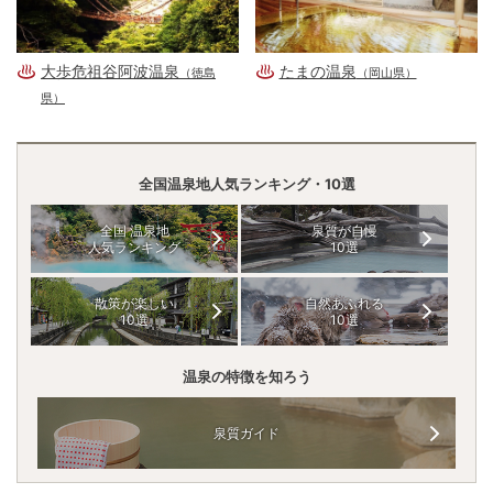
大歩危祖谷阿波温泉
たまの温泉
（徳島
（岡山県）
県）
全国温泉地人気ランキング・10選
全国 温泉地
泉質が自慢
人気ランキング
10選
散策が楽しい
自然あふれる
10選
10選
温泉の特徴を知ろう
泉質ガイド