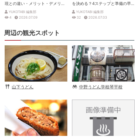
現との違い・メリット・デメリッ
を決める？4ステップと準備の早
トを解説
見表
YUKOTABI 編集部
YUKOTABI 編集部
4
2026.07.09
32
2026.07.03
周辺の観光スポット
山下うどん
中野うどん学校琴平校