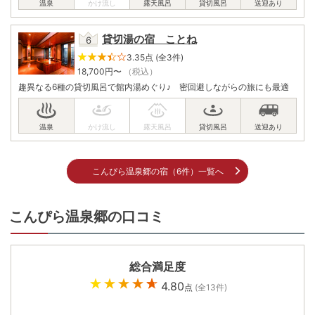
貸切湯の宿 ことね
3.35点 (全3件)
18,700
円〜
（税込）
趣異なる6種の貸切風呂で館内湯めぐり♪ 密回避しながらの旅にも最適
こんぴら温泉郷の宿（6件）一覧へ
こんぴら温泉郷の口コミ
総合満足度
4.80
点
(全
13
件)