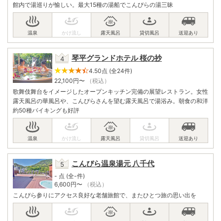
館内で湯巡りが愉しい。最大15種の湯船でこんぴらの湯三昧
琴平グランドホテル 桜の抄
4.50点 (全24件)
22,100
円〜
（税込）
歌舞伎舞台をイメージしたオープンキッチン完備の展望レストラン。女性
露天風呂の華風呂や、こんぴらさんを望む露天風呂で湯浴み。朝食の和洋
約50種バイキングも好評
こんぴら温泉湯元 八千代
- 点 (全-件)
6,600
円〜
（税込）
こんぴら参りにアクセス良好な老舗旅館で、またひとつ旅の思い出を