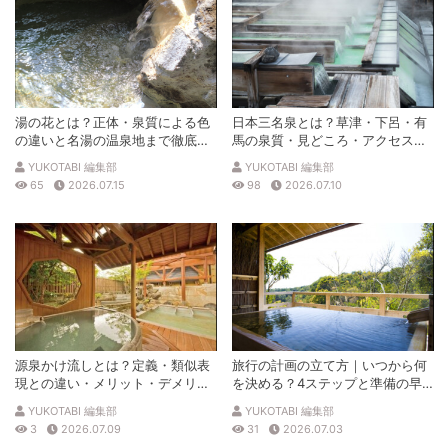
湯の花とは？正体・泉質による色
日本三名泉とは？草津・下呂・有
の違いと名湯の温泉地まで徹底解
馬の泉質・見どころ・アクセスを
説
徹底解説
YUKOTABI 編集部
YUKOTABI 編集部
65
2026.07.15
98
2026.07.10
源泉かけ流しとは？定義・類似表
旅行の計画の立て方｜いつから何
現との違い・メリット・デメリッ
を決める？4ステップと準備の早
トを解説
見表
YUKOTABI 編集部
YUKOTABI 編集部
3
2026.07.09
31
2026.07.03