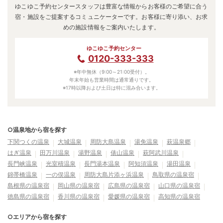
ゆこゆこ予約センタースタッフは豊富な情報からお客様のご希望に合う
宿・施設をご提案するコミュニケーターです。お客様に寄り添い、お求
めの施設情報をご案内いたします。
ゆこゆこ予約センター
0120-333-333
※年中無休（9:00～21:00受付）。
年末年始も営業時間は通常通りです。
※17時以降および土日は特に混み合います。
○温泉地から宿を探す
下関つくの温泉
大城温泉
周防大島温泉
湯免温泉
萩温泉郷
はぎ温泉
田万川温泉
湯野温泉
俵山温泉
萩阿武川温泉
長門峡温泉
光室積温泉
長門湯本温泉
阿知須温泉
湯田温泉
錦帯橋温泉
一の俣温泉
周防大島片添ヶ浜温泉
鳥取県の温泉宿
島根県の温泉宿
岡山県の温泉宿
広島県の温泉宿
山口県の温泉宿
徳島県の温泉宿
香川県の温泉宿
愛媛県の温泉宿
高知県の温泉宿
○エリアから宿を探す