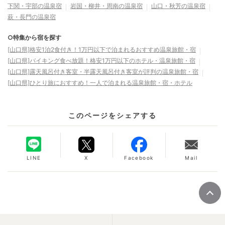
下関・宇部の温泉宿
岩国・柳井・周南の温泉宿
山口・秋芳の温泉宿
萩・長門の温泉宿
○特集から宿を探す
[山口県]格安1泊2食付き！1万円以下で泊まれるおすすめ温泉旅館・宿
[山口県]バイキング食べ放題！格安1万円以下のホテル・温泉旅館・宿
[山口県]露天風呂付き客室・半露天風呂付き客室が評判の温泉旅館・宿
[山口県]ひとり旅におすすめ！一人で泊まれる温泉旅館・宿・ホテル
このページをシェアする
LINE
X
Facebook
Mail