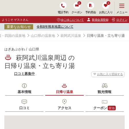
0
0
メ
メニュー
電話予約
クーポン
予約照会
お気に入り
ニ
ュ
ようこそ ゲストさん
ゆこゆこについて
新規会員登録
ログイン
ー
重要なお知らせ
令和8年熊本地震について
を
開
国・四国の温泉地
山口県の温泉地
萩阿武川温泉
日帰り温泉・立ち寄り湯
く
はぎあぶがわ
山口県
萩阿武川温泉周辺 の
日帰り温泉・立ち寄り湯
口コミ募集中
お気に入り登録する
基本情報
日帰り温泉
観光情報
口コミ
アクセス
クーポン
宿泊