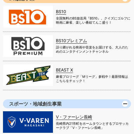
BS10
全国無料のBS放送局『BS10』。クイズにゴルフに
映画に麻雀、楽しい番組てんこ盛り！
BS10プレミアム
語り継がれる映画や音楽をお届けする、大人のた
めのエンタテインメントチャンネル
BEAST X
麻雀プロリーグ「Mリーグ」参戦中！最新情報は
こちらをチェック！
スポーツ・地域創生事業
V・ファーレン長崎
長崎県内21市町をホームタウンとするプロサッカ
ークラブ「V・ファーレン長崎」