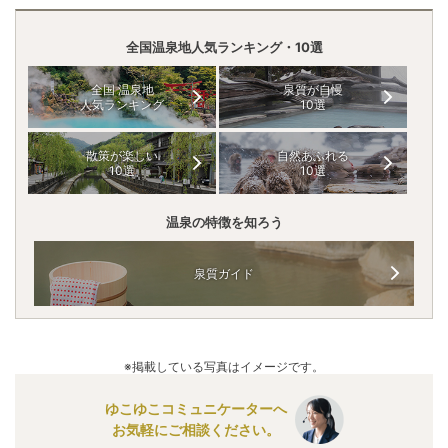
全国温泉地人気ランキング・10選
全国 温泉地
泉質が自慢
人気ランキング
10選
散策が楽しい
自然あふれる
10選
10選
温泉の特徴を知ろう
泉質ガイド
※掲載している写真はイメージです。
ゆこゆこコミュニケーターへ
お気軽にご相談ください。