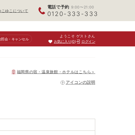
電話で予約
9:00〜21:00
ゆこゆこについて
0120-333-333
ようこそ ゲストさん
約照会
・キャンセル
お気に入り
0
ログイン
福岡県
の宿・温泉旅館・ホテルはこちら＞
アイコンの説明