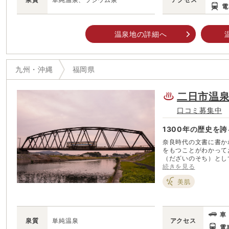
電
温泉地の詳細へ
九州・沖縄
福岡県
二日市温
口コミ募集中
1300年の歴史を
奈良時代の文書に書か
をもつことがわかって
（だざいのそち）とし
亡き妻を想って詠んだ
続きを見る
現在は福岡市からのア
美肌
っているが、共同浴場
いざん）」は、無実の
史ある山で、4~５月
寺」もまた九州一歴史
車
泉質
単純温泉
アクセス
電