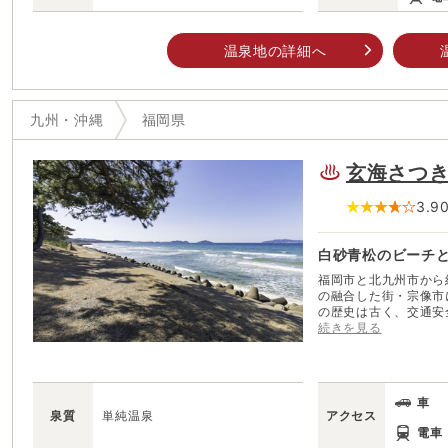
温泉地の詳細へ
九州・沖縄
福岡県
玄海さつ
3.9
白砂青松のビーチ
福岡市と北九州市から
の融合した街・宗像市
の歴史は古く、交通安
社」や弘法大師ゆかり
続きを見る
「唐津街道」など、街のあち
に、温泉が湯けむりを
リゾート感覚あふれる
200年もの黒松林が
車
「全国白砂青松100選」にも選ばれた。
泉質
単純温泉
アクセス
っと出かけられる気軽
電車
たい。