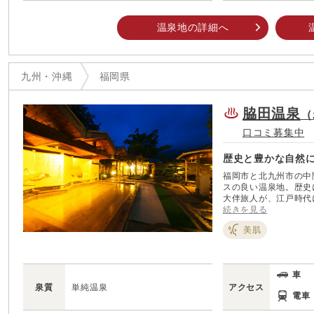
温泉地の詳細へ
九州・沖縄
福岡県
脇田温泉
（
口コミ募集中
歴史と豊かな自然
福岡市と北九州市の中
スの良い温泉地。歴史
大伴旅人が、江戸時代
由緒正しい名湯である。 現在は周囲を山に囲まれた犬鳴川の清流
続きを見る
軒ほどの温泉施設が点
美肌
心を落ち着かせる。 また、周囲は美しい自然にあふれており、春は桜や新
緑、夏は乱舞するホタ
を眺めながら何とも贅
車
泉質
単純温泉
アクセス
電車