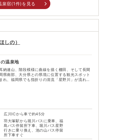
温泉宿(
1
件)を見る
ほしの
）
しの温泉地
耳納連山、階段模様に曲線を描く棚田、そして長閑
岡県南部、大分県との県境に位置する観光スポット
まれ、福岡県でも指折りの清流「星野川」が流れる
いる。星のふるさと公園には、有名な星や名産のお茶
、自然あふれるキャンプ場や公園、温泉など遊べる
い家族に
温泉が楽しめる星野温泉は、トロっとした肌に優し
船から星野村を一望できる大パノラマが広がる。星
広川ICから車で約45分
楽しめるレストランもあり、日帰りでも宿泊でもの
羽大塚駅から堀川バスに乗車、福
島バス停留所下車、堀川バス星野
行きに乗り換え、池の山バス停留
所下車すぐ