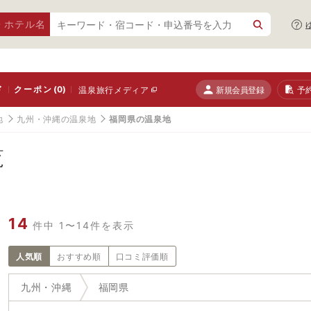
・ホテル名
ド
クーポン
(0)
新規会員登録
予
温泉旅行メディア
地
九州・沖縄の温泉地
福岡県の温泉地
覧
14
件中 1〜14件を表示
人気順
おすすめ順
口コミ評価順
九州・沖縄
福岡県