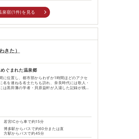
温泉宿(
1
件)を見る
わきた
）
にめぐまれた温泉郷
間に位置し、都市部からわずか1時間ほどのアクセ
に名を連ねる名士たちも訪れ、奈良時代には歌人・
には黒田藩の学者・貝原益軒が入湯した記録が残る
沿いに5
在し、「福岡の奥座敷」と呼ばれる静かな佇まいが
ル、秋は紅葉、冬は雪景色と四季折々の美しい景観
沢な空間で温泉を堪能できる。
若宮ICから車で約15分
博多駅からバスで約60分または直
方駅からバスで約45分