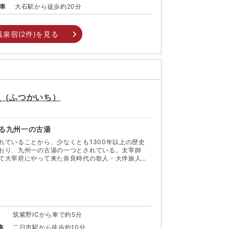
車
大石駅から徒歩約20分
温泉宿(
2
件)を見る
泉
（
ふつかいち
）
誇る九州一の古湯
れていることから、少なくとも1300年以上の歴史
おり、九州一の古湯の一つとされている。太宰帥
て大宰府にやって来た奈良時代の歌人・大伴旅人が
和歌をはじめとして、多くの和歌が詠まれてきた。
クセスに優れることもあってにぎやかな温泉街にな
もあり伝統を感じさせる。近くの「天拝山（てんぱ
罪を着せられた菅原道真が祈りを捧げたとされる歴
頃はつつじの花が満開に咲き乱れる。麓にある「武蔵
がある寺と言われている。
筑紫野ICから車で約5分
車
二日市駅から徒歩約10分