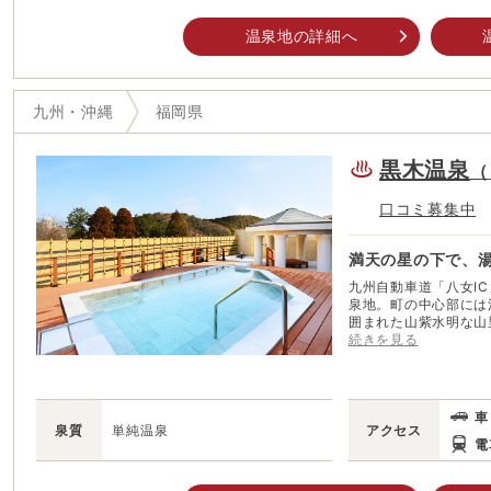
温泉地の詳細へ
九州・沖縄
福岡県
黒木温泉
（
口コミ募集中
満天の星の下で、
九州自動車道「八女I
泉地。町の中心部には
囲まれた山紫水明な山里だ。 イチゴやブドウなどの農産
れ、高級茶として名高
続きを見る
湧き出る「グリーンピ
設。体育館やテニスコ
トゴルフなど幅広い年齢層
く、春の桜やしゃくな
車
お出迎え。湯浴みの合
泉質
単純温泉
アクセス
わしさから一歩離れて
電