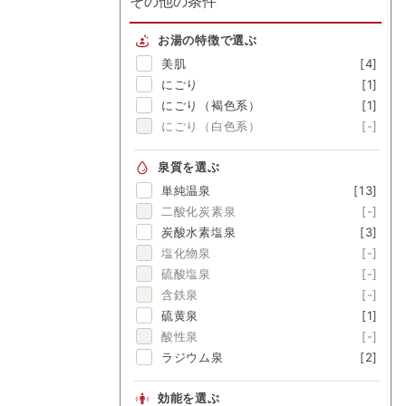
その他の条件
お湯の特徴で選ぶ
美肌
[4]
にごり
[1]
にごり（褐色系）
[1]
にごり（白色系）
[-]
泉質を選ぶ
単純温泉
[13]
二酸化炭素泉
[-]
炭酸水素塩泉
[3]
塩化物泉
[-]
硫酸塩泉
[-]
含鉄泉
[-]
硫黄泉
[1]
酸性泉
[-]
ラジウム泉
[2]
効能を選ぶ