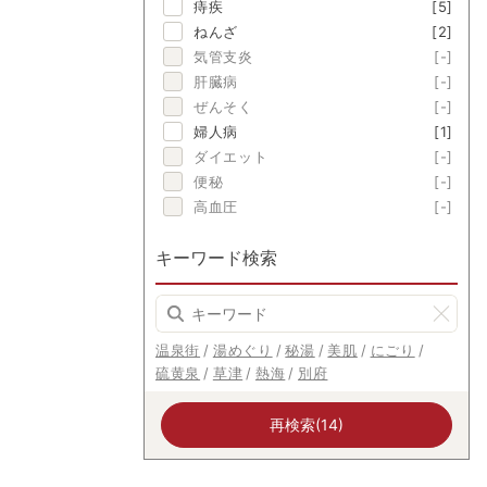
痔疾
[5]
ねんざ
[2]
気管支炎
[-]
肝臓病
[-]
ぜんそく
[-]
婦人病
[1]
ダイエット
[-]
便秘
[-]
高血圧
[-]
キーワード検索
温泉街
湯めぐり
秘湯
美肌
にごり
硫黄泉
草津
熱海
別府
再検索(14)