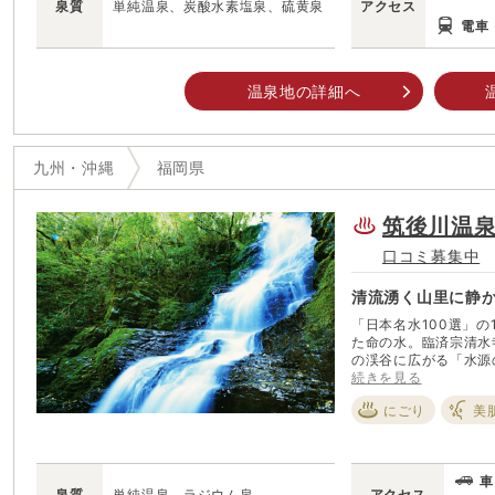
泉質
単純温泉、炭酸水素塩泉、硫黄泉
アクセス
電車
温泉地の詳細へ
九州・沖縄
福岡県
筑後川温
口コミ募集中
清流湧く山里に静
「日本名水100選」
た命の水。臨済宗清水
の渓谷に広がる「水源の森百選
「調音の滝」、激しく
続きを見る
が美しく調和する。筑
にごり
美
「日本棚田百選」にも選ばれた。 福岡市内から
洲に、筑後川温泉が静
後に湧き出た新たな大
ともに、浮羽（うきは
車
泉質
単純温泉、ラジウム泉
アクセス