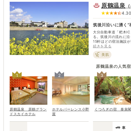
原鶴温泉
（
4.3
筑後川沿いに湧く“
大分自動車道「杷木I
る。筑後川の流れに沿
15軒ほどの宿泊施設
親しまれる、県内屈指の規模を誇
続きを見る
く、春の桜、夏のホタ
美肌
一年を通して楽しみが
ともに始まる“伝統漁法・鵜飼”は必見。
国から観光客が多く訪
原鶴温泉
の人気宿
が情緒ある風景を描き
1
2
3
原鶴温泉 原鶴グラン
ホテルパーレンス小野
くつろぎの宿 泰泉
ドスカイホテル
屋
車