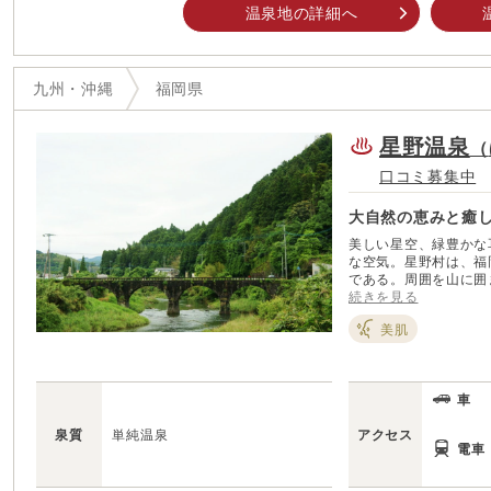
温泉地の詳細へ
九州・沖縄
福岡県
星野温泉
（
口コミ募集中
大自然の恵みと癒
美しい星空、緑豊かな
な空気。星野村は、福
である。周囲を山に囲
美 しい村。 四季折々見せる、棚田や茶畑が残る里山の風景は「日本の里1
続きを見る
00選」にも選ばれて
美肌
が楽しめる文化館の他
ス ポットがいっぱいだ。 体験メニューも豊富で、自然に触れた
も人気。単純アルカリ
い泉質。広々とした湯
車
野村ならではの食事が
んびりと満喫できる。
泉質
単純温泉
アクセス
電車