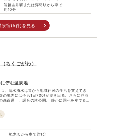
筑後吉井駅または浮羽駅から車で
約10分
温泉宿(
5
件)を見る
泉
（
ちくごがわ
）
かに佇む温泉地
の1つ、清水湧水は昔から地域住民の生活を支えてき
寺の境内には今も1日700tが湧き出る。さらに浮羽
」、調音の滝公園。 静かに調べを奏でる
流れる「魚返りの滝」、雄大な「斧渕の滝」と自然
後川系流の清流が育んだつづら棚田は平成11年、
肌
車で約1時間。筑後川の中
かにたたずむ。昭和30年、筑後川の大洪水から2年
地の恵み。春から秋にかけて人気のフルーツ狩りと
）町の新しい宝物だ。
杷木ICから車で約1分