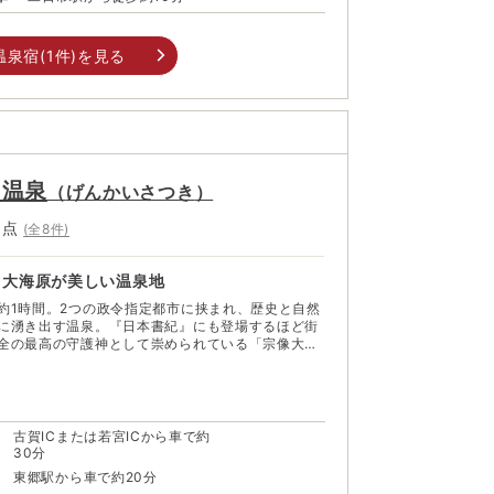
温泉宿(
1
件)を見る
き温泉
（
げんかいさつき
）
0
点
(全
8
件)
と大海原が美しい温泉地
約1時間。2つの政令指定都市に挟まれ、歴史と自然
に湧き出す温泉。『日本書紀』にも登場するほど街
全の最高の守護神として崇められている「宗像大
の日本最古の寺「鎮国寺」、ゆかしい雰囲気の残る
こちに歴史の面影が残る。 それとは対照的
上げる「さつき松原海岸」一帯は、明るく開放的な
エリアだ。エメラルドグリーンに輝く玄界灘と樹齢
緩やかな弧を描く風景は、その風光明媚な雰囲気から
古賀ICまたは若宮ICから車で約
 都市からのアクセスも良く、ふら
30分
さも魅力。潮風に吹かれながらゆっくり羽を伸ばし
東郷駅から車で約20分