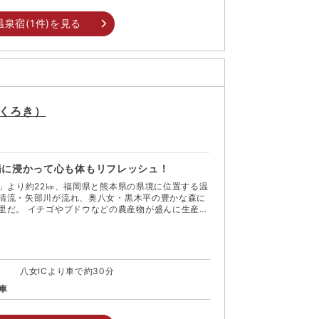
温泉宿(
1
件)を見る
くろき
）
湯に浸かって心も体もリフレッシュ！
C」より約22㎞、福岡県と熊本県の県境に位置する温
清流・矢部川が流れ、奥八女・黒木平の豊かな森に
物が盛んに生産さ
い八女茶の発祥の地としても知られている。温泉の
ア八女」は、小高い山の上に建つ一大レジャー施
ートをはじめ、ゴーカート、レジャープール、パッ
に人気の施設が勢ぞろいしている。 庭園も美し
げ、初夏のアジサイ、秋の紅葉と四季の彩り豊かに
八女ICより車で約30分
間に散歩してみるのも良いだろう。日ごろのわずら
、自然体の自分にリセットできる格好のエリアだ。
車