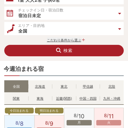
1室 大人2名 子供0名
チェックイン日・宿泊日数
宿泊日未定
エリア・目的地
全国
こだわり条件から選ぶ
検索
今週泊まれる宿
全国
北海道
東北
甲信越
北陸
関東
東海
近畿(関西)
中国・四国
九州・沖縄
今日泊まれる
明日泊まれる
8/
8/
10
11
8/
8/
8
9
月
火