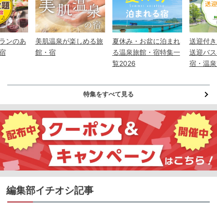
ランのあ
美肌温泉が楽しめる旅
夏休み・お盆に泊まれ
送迎付き
宿
館・宿
る温泉旅館・宿特集一
送迎バス
覧2026
宿・温泉
特集をすべて見る
編集部イチオシ記事