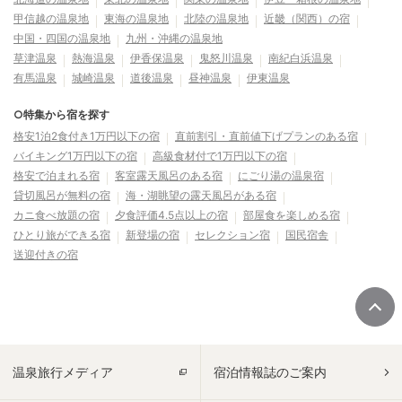
甲信越の温泉地
東海の温泉地
北陸の温泉地
近畿（関西）の宿
中国・四国の温泉地
九州・沖縄の温泉地
草津温泉
熱海温泉
伊香保温泉
鬼怒川温泉
南紀白浜温泉
有馬温泉
城崎温泉
道後温泉
昼神温泉
伊東温泉
○特集から宿を探す
格安1泊2食付き1万円以下の宿
直前割引・直前値下げプランのある宿
バイキング1万円以下の宿
高級食材付で1万円以下の宿
格安で泊まれる宿
客室露天風呂のある宿
にごり湯の温泉宿
貸切風呂が無料の宿
海・湖眺望の露天風呂がある宿
カニ食べ放題の宿
夕食評価4.5点以上の宿
部屋食を楽しめる宿
ひとり旅ができる宿
新登場の宿
セレクション宿
国民宿舎
送迎付きの宿
温泉旅行メディア
宿泊情報誌のご案内