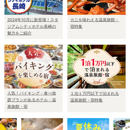
2024年10月に新登場！スタ
カニを味わえる温泉旅館・
ジアムシティホテル長崎の
宿特集
魅力をご紹介
人気！バイキング・食べ放
１泊１万円以下で泊まれる
題プランがあるホテル・温
温泉旅館・宿特集
泉旅館・宿