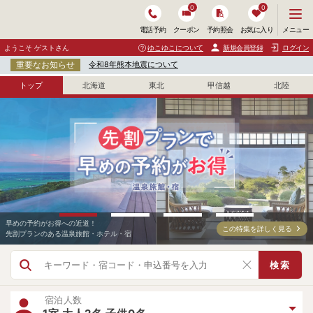
0
0
メ
メニュー
電話予約
クーポン
予約照会
お気に入り
ニ
ュ
ようこそ ゲストさん
ゆこゆこについて
新規会員登録
ログイン
ー
重要なお知らせ
令和8年熊本地震について
を
開
トップ
北海道
東北
甲信越
北陸
く
早めの予約がお得への近道！
人気のバイキングプランをピックアップ！
この特集を詳しく見る
この特集を詳しく見る
大江戸温泉物語Premium ホテルニュー塩原
ホテル千倉
この宿を詳しく見る
この宿を詳しく見る
先割プランのある温泉旅館・ホテル・宿
好きなものを好きなだけ食べたい方へ！
検索
宿泊人数