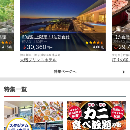
期間限定【50周年記念2000円OFF】料理長お任せの旬の食材と名物【いろり会席】
60歳以上限定！1泊朝食付
税込31,460円〜
税込30,8
30,360
29,
↓
↓
4.15点
4.60点
円〜
神奈川県 | 神奈川県温泉地以外
大分県 | 鉄
大磯プリンスホテル
灯りの宿
特集ページへ
特集一覧