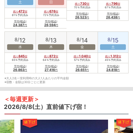
土
日
730
796
残り
宿
残り
宿
70％予約済み
67％予約済み
472
676
残り
宿
残り
宿
平均(税込)
平均(税込)
81％予約済み
72％予約済み
26,523
26,438
円
円
平均(税込)
平均(税込)
24,387
26,594
円
円
8/
8/
8/
8/
12
13
14
15
水
木
金
土
845
872
1,040
1,312
残り
宿
残り
宿
残り
宿
残り
宿
65％予約済み
64％予約済み
57％予約済み
45％予約済み
平均(税込)
平均(税込)
平均(税込)
平均(税込)
26,863
27,416
26,651
24,818
円
円
円
円
※大人2名一室利用時の大人1人あたりの平均金額
※宿数・金額は30分ごとに更新
＜毎週更新＞
2026/8/8(土）
直前値下げ宿！
値下げ
値下げ