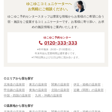
ゆこゆこコミュニケーターへ
お気軽にご相談ください。
ゆこゆこ予約センタースタッフは豊富な情報からお客様のご希望に合う
宿・施設をご提案するコミュニケーターです。お客様に寄り添い、お求
めの施設情報をご案内いたします。
ゆこゆこ予約センター
0120-333-333
※年中無休（9:00～21:00受付）。
年末年始も営業時間は通常通りです。
※17時以降および土日は特に混み合います。
○エリアから宿を探す
北海道の温泉宿
東北の温泉宿
関東の温泉宿
伊豆・箱根の温泉宿
甲信越の温泉宿
東海の温泉宿
北陸の温泉宿
近畿（関西）の温泉宿
中国・四国の温泉宿
九州・沖縄の温泉宿
○温泉地から宿を探す
北海道の温泉地
東北の温泉地
関東の温泉地
伊豆・箱根の温泉地