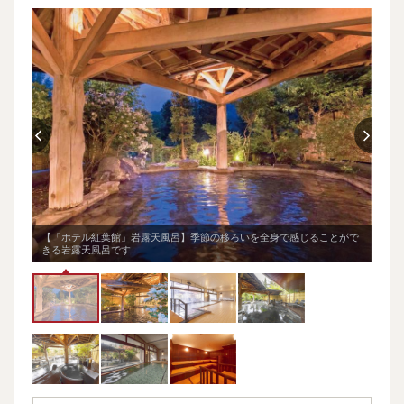
ベビーベッド
◯
湯上り処
飲み物
アイス
◯
✕
マッサージ機
テレビ・雑誌・新聞
✕
✕
畳
✕
【「ホテル紅葉館」岩露天風呂】季節の移ろいを全身で感じることがで
きる岩露天風呂です
【「