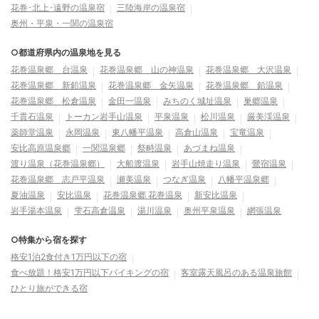
花巻･北上･遠野の温泉宿
三陸海岸の温泉宿
奥州・平泉・一関の温泉宿
○都道府県内の温泉地を見る
花巻温泉郷 台温泉
花巻温泉郷 山の神温泉
花巻温泉郷 大沢温泉
花巻温泉郷 新鉛温泉
花巻温泉郷 金矢温泉
花巻温泉郷 鉛温泉
花巻温泉郷 松倉温泉
金田一温泉
みちのく城址温泉
巣郷温泉
千貫石温泉
トーカン岩手山温泉
平泉温泉
松川温泉
厳美渓温泉
薬師堂温泉
永岡温泉
東八幡平温泉
高倉山温泉
宝竜温泉
安比高原温泉郷
一関温泉郷
祭畤温泉
あづまね温泉
渡り温泉（花巻温泉郷）
大船渡温泉
岩手山焼走り温泉
鶯宿温泉
花巻温泉郷 志戸平温泉
瀬美温泉
つなぎ温泉
八幡平温泉郷
夏油温泉
安比温泉
花巻温泉郷 花巻温泉
新安比温泉
岩手湯本温泉
雫石高倉温泉
湯川温泉
奥州平泉温泉
網張温泉
○特集から宿を探す
格安1泊2食付き1万円以下の宿
食べ放題！格安1万円以下バイキングの宿
客室露天風呂のある温泉旅館
ひとり旅ができる宿