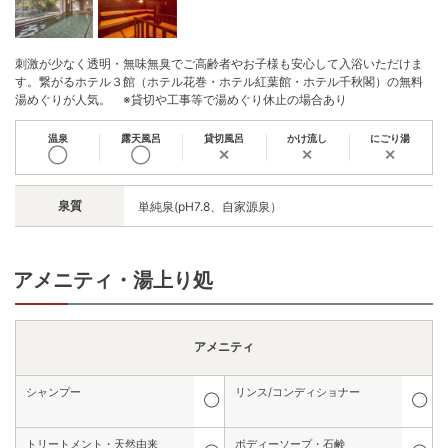
刺激が少なく透明・無味無臭でご高齢者やお子様も安心して入浴いただけま
す。繋がるホテル３館（ホテル花巻・ホテル紅葉館・ホテル千秋閣）の無料
湯めぐりが人気。 ※貸切や工事等で湯めぐり休止の場合あり
温泉
露天風呂
貸切風呂
かけ流し
にごり湯
◯
◯
✕
✕
✕
泉質
単純泉(pH7.8、自家源泉）
アメニティ・湯上り処
アメニティ
シャンプー
リンス/コンディショナー
◯
◯
トリートメント・天然由来
ボディーソープ・石鹸