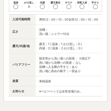
温泉
かけ流し
内湯
露天風呂
サウナ
深夜入浴
手すり
◯
✕
◯
◯
◯
◯
◯
入浴可能時間
男性12：00～10：00女性12：00～10：00
浴槽：
広さ
洗い場：シャワー10台
露天：1 ( 温泉：1 かけ流し：0 )
露天/内湯/他
内湯：2 ( 温泉：2 かけ流し：0 )
脱衣所から洗い場への段差： ３段以下
洗い場から浴槽への段差： なし
バリアフリー
浴槽へ入る際の手すり：あり
洗い場に高めの椅子：一部あり
泉質
単純温泉
お知らせ
※ベビーベッドは女性浴場のみ。