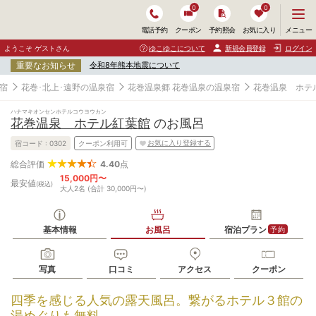
0
0
メ
メニュー
電話予約
クーポン
予約照会
お気に入り
ニ
ュ
ようこそ ゲストさん
ゆこゆこについて
新規会員登録
ログイン
ー
重要なお知らせ
令和8年熊本地震について
を
開
宿
花巻･北上･遠野の温泉宿
花巻温泉郷 花巻温泉の温泉宿
花巻温泉 ホテ
く
ハナマキオンセンホテルコウヨウカン
花巻温泉 ホテル紅葉館
のお風呂
お気に入り登録する
宿コード :
0302
クーポン利用可
4.40
点
総合評価
15,000円〜
最安値
(税込)
大人2名 (合計 30,000円〜)
基本情報
お風呂
宿泊プラン
予約
写真
口コミ
アクセス
クーポン
四季を感じる人気の露天風呂。繋がるホテル３館の
湯めぐりも無料。