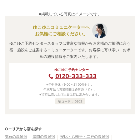
※掲載している写真はイメージです。
ゆこゆこコミュニケーターへ
お気軽にご相談ください。
ゆこゆこ予約センタースタッフは豊富な情報からお客様のご希望に合う
宿・施設をご提案するコミュニケーターです。お客様に寄り添い、お求
めの施設情報をご案内いたします。
ゆこゆこ予約センター
0120-333-333
※年中無休（9:00～21:00受付）。
年末年始も営業時間は通常通りです。
※17時以降および土日は特に混み合います。
宿コード：
0302
○エリアから宿を探す
雫石の温泉宿
盛岡の温泉宿
安比・八幡平・二戸の温泉宿