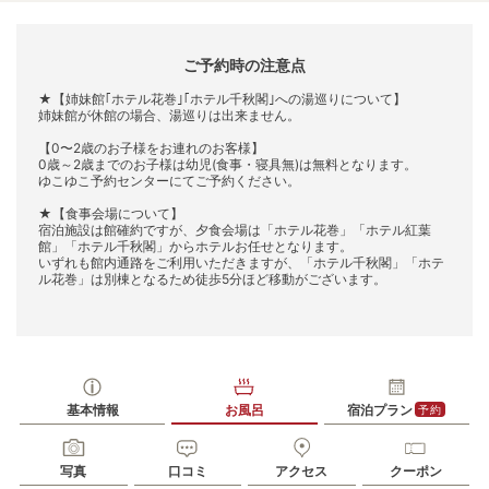
ご予約時の注意点
★【姉妹館｢ホテル花巻｣｢ホテル千秋閣｣への湯巡りについて】
姉妹館が休館の場合、湯巡りは出来ません。
【0〜2歳のお子様をお連れのお客様】
0歳～2歳までのお子様は幼児(食事・寝具無)は無料となります。
ゆこゆこ予約センターにてご予約ください。
★【食事会場について】
宿泊施設は館確約ですが、夕食会場は「ホテル花巻」「ホテル紅葉
館」「ホテル千秋閣」からホテルお任せとなります。
いずれも館内通路をご利用いただきますが、「ホテル千秋閣」「ホテ
ル花巻」は別棟となるため徒歩5分ほど移動がございます。
基本情報
お風呂
宿泊プラン
予約
写真
口コミ
アクセス
クーポン