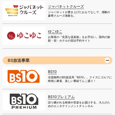
ジャパネットクルーズ
ジャパネットが磨き上げたおもてなしで、感動の
豪華クルーズ体験を。
ゆこゆこ
お客様の『良質な温泉旅』をお手伝い。国内の旅
館・宿・ホテルの宿泊予約サイト
BS放送事業
BS10
全国無料のBS放送局『BS10』。クイズにゴルフに
映画に麻雀、楽しい番組てんこ盛り！
BS10プレミアム
語り継がれる映画や音楽をお届けする、大人のた
めのエンタテインメントチャンネル