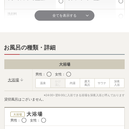
◯
◯
洗顔料
髭剃り
全てを表示する
◯
◯
シェービングクリーム
化粧水
✕
◯
保湿液・乳液
メイク落とし
お風呂の種類・詳細
◯
✕
シャワーキャップ
コットン
✕
✕
大浴場
ボディークリーム
ドライヤー
男性： ◯ 女性： ◯
✕
◯
大浴場
ブラシ
綿棒
◯
◯
※24:00~翌6:00に入浴できる浴場を深夜入浴と呼んでおります
貸切風呂はございません。
歯ブラシ
フェイスタオル
✕
✕
大浴場
大浴場
バスタオル
飲み物サービス
男性： ◯ 女性： ◯
✕
◯