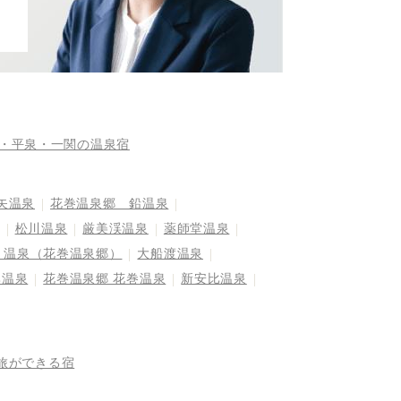
・平泉・一関の温泉宿
矢温泉
花巻温泉郷 鉛温泉
松川温泉
厳美渓温泉
薬師堂温泉
り温泉（花巻温泉郷）
大船渡温泉
比温泉
花巻温泉郷 花巻温泉
新安比温泉
旅ができる宿