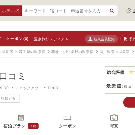
・ホテル名
ド
クーポン
(0)
新規会員登録
予
温泉旅行メディア
の温泉宿
岩手県の温泉宿
花巻･北上･遠野の温泉宿
湯川温泉の温泉宿
総合評価
口コミ
最安値
(税込)
9:30
チェックアウト 〜11:00
り登録する
宿泊プラン
クーポン
写真
予約