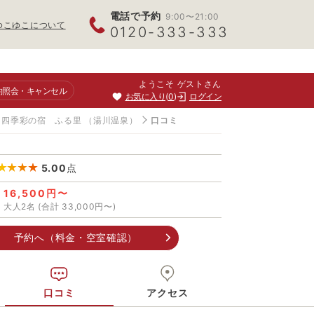
電話で予約
9:00〜21:00
ゆこゆこについて
0120-333-333
ようこそ ゲストさん
約照会
・キャンセル
お気に入り
0
ログイン
四季彩の宿 ふる里
（湯川温泉）
口コミ
5.00
点
16,500円〜
大人2名 (合計 33,000円〜)
予約へ（料金・空室確認）
口コミ
アクセス