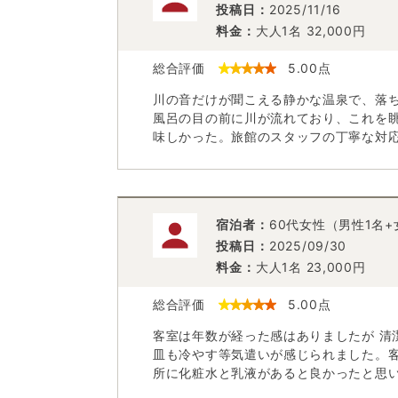
投稿日：
2025/11/16
料金：
大人1名
32,000
円
総合評価
5.00
点
川の音だけが聞こえる静かな温泉で、落
風呂の目の前に川が流れており、これを
味しかった。旅館のスタッフの丁寧な対
宿泊者：
60代女性（男性1名+
投稿日：
2025/09/30
料金：
大人1名
23,000
円
総合評価
5.00
点
客室は年数が経った感はありましたが 清
皿も冷やす等気遣いが感じられました。
所に化粧水と乳液があると良かったと思