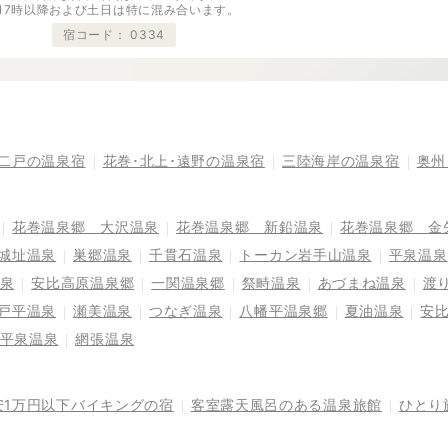
※17時以降および土日は特に混み合います。
宿コード：
0334
二戸の温泉宿
花巻･北上･遠野の温泉宿
三陸海岸の温泉宿
奥州
花巻温泉郷 大沢温泉
花巻温泉郷 新鉛温泉
花巻温泉郷 金
城址温泉
巣郷温泉
千貫石温泉
トーカン岩手山温泉
平泉温泉
泉
安比高原温泉郷
一関温泉郷
祭畤温泉
あづまね温泉
渡
戸平温泉
瀬美温泉
つなぎ温泉
八幡平温泉郷
夏油温泉
安
平泉温泉
網張温泉
安1万円以下バイキングの宿
客室露天風呂のある温泉旅館
ひとり