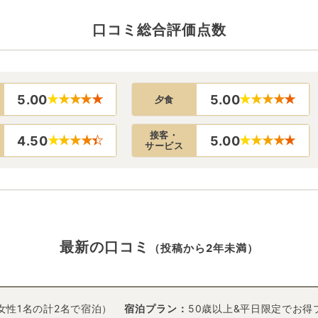
口コミ総合評価点数
5.00
5.00
夕食
接客・
4.50
5.00
サービス
最新の口コミ
（投稿から2年未満）
女性1名の計2名で宿泊）
宿泊プラン：
50歳以上&平日限定でお得