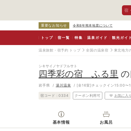
宿
重要なお知らせ
令和8年熊本地震について
トップ
宿一覧
特集
温泉ガイド
観光ガイ
温泉旅館・宿予約 トップ
全国の温泉宿
東北地方
シキサイノヤドフルサト
四季彩の宿 ふる里
の
岩手県
湯川温泉
[全16室]
チェックイン15:00〜1
宿コード :
0334
クーポン利用可
お気に入
基本情報
お風呂