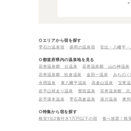
○エリアから宿を探す
雫石の温泉宿
盛岡の温泉宿
安比・八幡平・
○都道府県内の温泉地を見る
花巻温泉郷 台温泉
花巻温泉郷 山の神温泉
花巻温泉郷 松倉温泉
金田一温泉
みちのく
永岡温泉
東八幡平温泉
高倉山温泉
宝竜温
岩手山焼走り温泉
鶯宿温泉
花巻温泉郷 志
岩手湯本温泉
雫石高倉温泉
湯川温泉
奥州
○特集から宿を探す
格安1泊2食付き1万円以下の宿
食べ放題！格