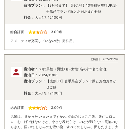
宿泊プラン：
【8月号まで】【ゆこ得】10畳和室無料UP/岩
手県産ブランド豚とお宿おまかせ膳
料金：
大人1名
12,100
円
総合評価
3.00
点
アメニティが充実していない特に男性用。
投稿日：
2024/11/07
宿泊者：
60代男性（男性1名+女性1名の計2名で宿泊）
宿泊日：
2024/11/06
宿泊プラン：
【先割30】岩手県産ブランド豚とお宿おまか
せご膳
料金：
大人1名
12,100
円
総合評価
3.00
点
温泉は、良かった たまたまですかね 夕食のじゃこご飯、飯がコロコ
ロ、おこげではないけど、小さな塊だらけ、のどが通らない 煮物のな
んきん、固いね しじみのお吸い物、すべてのしじみ、閉じたまま、大