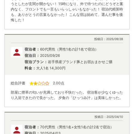
うとしたが玄関が開かない！ 15時になり、外で待つたのにどうぞと案
内なく、フロントでも一言もいらっしゃいもなかった！ 宿泊代精算時
も、ありがとうの言葉もなかった！ こんな宿は始めて、選んだ事を後
悔した！
投稿日：
2025/09/28
宿泊者：
60代男性（男性1名の計1名で宿泊）
宿泊日：
2025/09/26
宿泊プラン：
岩手県産ブランド豚とお宿おまかせご膳
料金：
大人1名
14,300
円
総合評価
2.00
点
部屋に煙草の匂いが充満しており不快だった。 宿泊客が少なくゆった
り入浴できたので良かった。 夕食の「ひっつみ汁」は美味しかった。
投稿日：
2025/04/10
宿泊者：
70代男性（男性1名+女性1名の計2名で宿泊）
宿泊日：
2025/04/03