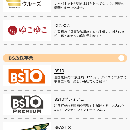
ジャパネットが磨き上げたおもてなしで、感動の
豪華クルーズ体験を。
ゆこゆこ
お客様の『良質な温泉旅』をお手伝い。国内の旅
館・宿・ホテルの宿泊予約サイト
BS放送事業
BS10
全国無料のBS放送局『BS10』。クイズにゴルフに
映画に麻雀、楽しい番組てんこ盛り！
BS10プレミアム
語り継がれる映画や音楽をお届けする、大人のた
めのエンタテインメントチャンネル
BEAST X