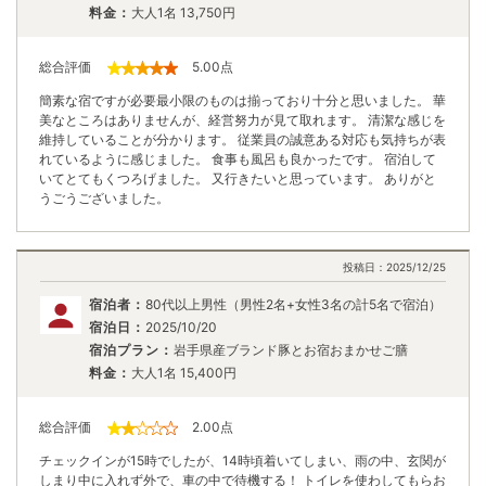
料金：
大人1名
13,750
円
総合評価
5.00
点
簡素な宿ですが必要最小限のものは揃っており十分と思いました。 華
美なところはありませんが、経営努力が見て取れます。 清潔な感じを
維持していることが分かります。 従業員の誠意ある対応も気持ちが表
れているように感じました。 食事も風呂も良かったです。 宿泊して
いてとてもくつろげました。 又行きたいと思っています。 ありがと
うごうございました。
投稿日：
2025/12/25
宿泊者：
80代以上男性（男性2名+女性3名の計5名で宿泊）
宿泊日：
2025/10/20
宿泊プラン：
岩手県産ブランド豚とお宿おまかせご膳
料金：
大人1名
15,400
円
総合評価
2.00
点
チェックインが15時でしたが、14時頃着いてしまい、雨の中、玄関が
しまり中に入れず外で、車の中で待機する！ トイレを使わしてもらお