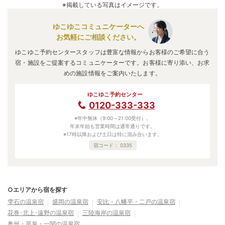
※掲載している写真はイメージです。
ゆこゆこコミュニケーターへ
お気軽にご相談ください。
ゆこゆこ予約センタースタッフは豊富な情報からお客様のご希望に合う
宿・施設をご提案するコミュニケーターです。お客様に寄り添い、お求
めの施設情報をご案内いたします。
ゆこゆこ予約センター
0120-333-333
※年中無休（9:00～21:00受付）。
年末年始も営業時間は通常通りです。
※17時以降および土日は特に混み合います。
宿コード：
0335
○エリアから宿を探す
雫石の温泉宿
盛岡の温泉宿
安比・八幡平・二戸の温泉宿
花巻･北上･遠野の温泉宿
三陸海岸の温泉宿
奥州・平泉・一関の温泉宿