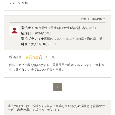
丈夫ですかね
投稿日：
2024/10/31
宿泊者：
70代男性（男性1名+女性1名の計2名で宿泊）
宿泊日：
2024/10/20
宿泊プラン：
●真鯛のしゃぶしゃぶと山の幸・海の幸ご膳
料金：
大人1名
16,500
円
総合評価
1.00
点
館内にカビの様な臭いがする。露天風呂の底がヌルヌルする。食材が
少し良くない。全てにおいて古すぎる。
1
過去の口コミは、投稿から2年以上経過しているため現状とは設備やサ
ービス内容が異なる場合がございます。