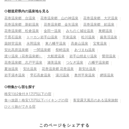
○都道府県内の温泉地を見る
花巻温泉郷 台温泉
花巻温泉郷 山の神温泉
花巻温泉郷 大沢温泉
花巻温泉郷 新鉛温泉
花巻温泉郷 金矢温泉
花巻温泉郷 鉛温泉
花巻温泉郷 松倉温泉
金田一温泉
みちのく城址温泉
巣郷温泉
千貫石温泉
トーカン岩手山温泉
平泉温泉
松川温泉
厳美渓温泉
薬師堂温泉
永岡温泉
東八幡平温泉
高倉山温泉
宝竜温泉
安比高原温泉郷
一関温泉郷
祭畤温泉
あづまね温泉
渡り温泉（花巻温泉郷）
大船渡温泉
岩手山焼走り温泉
鶯宿温泉
花巻温泉郷 志戸平温泉
瀬美温泉
つなぎ温泉
八幡平温泉郷
夏油温泉
安比温泉
花巻温泉郷 花巻温泉
新安比温泉
岩手湯本温泉
雫石高倉温泉
湯川温泉
奥州平泉温泉
網張温泉
○特集から宿を探す
格安1泊2食付き1万円以下の宿
食べ放題！格安1万円以下バイキングの宿
客室露天風呂のある温泉旅館
ひとり旅ができる宿
このページをシェアする