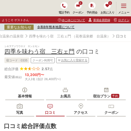
0
0
メ
メニュー
電話予約
クーポン
予約照会
お気に入り
ニ
ュ
ようこそ ゲストさん
ゆこゆこについて
新規会員登録
ログイン
ー
重要なお知らせ
令和8年熊本地震について
を
開
台温泉の温泉宿
四季を味わう宿 三右ェ門
（花巻温泉郷 台温泉）
口コミ
く
シキヲアジワウヤド サンエモン
四季を味わう宿 三右ェ門
の口コミ
お気に入り登録する
宿コード :
0335
クーポン利用可
2.57
点
総合評価
13,200円〜
最安値
(税込)
大人2名 (合計 26,400円〜)
基本情報
お風呂
宿泊プラン
予約
写真
口コミ
アクセス
クーポン
口コミ総合評価点数