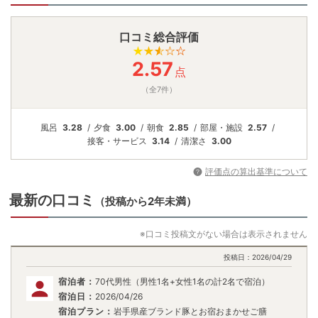
口コミ総合評価
2.57
点
（全7件）
風呂
3.28
夕食
3.00
朝食
2.85
部屋・施設
2.57
接客・
サービス
3.14
清潔さ
3.00
評価点の算出基準について
最新の口コミ
（投稿から2年未満）
※口コミ投稿文がない場合は表示されません
投稿日：
2026/04/29
宿泊者：
70代男性（男性1名+女性1名の計2名で宿泊）
宿泊日：
2026/04/26
宿泊プラン：
岩手県産ブランド豚とお宿おまかせご膳