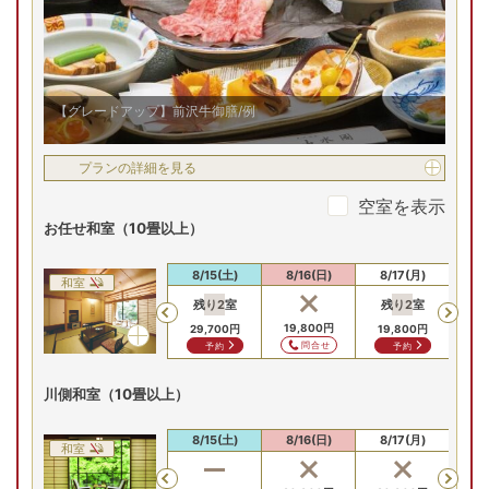
【グレードアップ】前沢牛御膳/例
プランの詳細を見る
空室を表示
お任せ和室（10畳以上）
8/13(木)
8/14(金)
8/15(土)
8/16(日)
8/17(月)
8/
和室
残り
2
室
残り
2
室
残
Previous
29,700
円
29,700
円
19,800
円
29,700
円
19,800
円
19
問合せ
問合せ
問合せ
予約
予約
川側和室（10畳以上）
8/13(木)
8/14(金)
8/15(土)
8/16(日)
8/17(月)
8/
和室
Previous