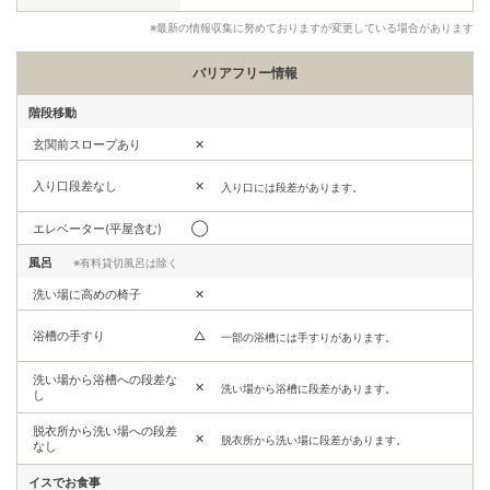
※最新の情報収集に努めておりますが変更している場合があります
バリアフリー情報
階段移動
玄関前スロープあり
✕
入り口段差なし
✕
入り口には段差があります。
エレベーター(平屋含む)
◯
風呂
※有料貸切風呂は除く
洗い場に高めの椅子
✕
浴槽の手すり
△
一部の浴槽には手すりがあります。
洗い場から浴槽への段差な
✕
洗い場から浴槽に段差があります。
し
脱衣所から洗い場への段差
✕
脱衣所から洗い場に段差があります。
なし
イスでお食事