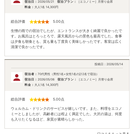
宿泊日：
2026/05/21
宿泊プラン：
［エコノミー］月替り会席
料金：
大人1名
14,300
円
総合評価
5.00
点
生憎の雨での宿泊でしたが、エントランスが大きく綺麗で良かったで
す。お風呂はとろっとろで、露天風呂からの景色も最高でした。食事
は夕食も朝食とも、質も量も丁度良く美味しかったです。客室は広く
清潔で良かったです。
投稿日：
2026/05/14
宿泊者：
70代男性（男性1名+女性1名の計2名で宿泊）
宿泊日：
2026/05/06
宿泊プラン：
［エコノミー］月替り会席
料金：
大人1名
14,300
円
総合評価
5.00
点
ウェルカム・ドリンクのサービスが嬉しいです。また、料理をエコノ
ミーとしましたが、高齢者には程よく満足でした。大沢の湯は、何度
も入りたくなるほど、泉質が素晴らしかった。
口コミをもっと見る