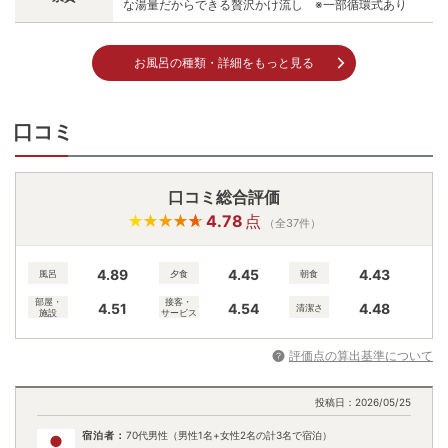
な湯量だからできる贅沢かけ流し ※一部循環式あり
お風呂の種類・詳細をもっと見る
口コミ
口コミ総合評価
4.78
点
（全37件）
4.89
4.45
4.43
風呂
夕食
朝食
部屋・
接客・
4.51
4.54
4.48
清潔さ
施設
サービス
評価点の算出基準について
投稿日：
2026/05/25
宿泊者：
70代男性（男性1名+女性2名の計3名で宿泊）