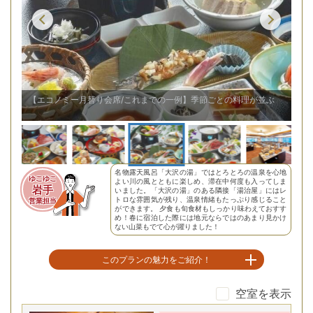
ぶ
【エコノミー月替り会席/これまでの一例】季節ごとの料理が並ぶ
名物露天風呂「大沢の湯」ではとろとろの温泉を心地
ゆこゆこ
よい川の風とともに楽しめ、滞在中何度も入ってしま
岩手
いました。「大沢の湯」のある隣接「湯治屋」にはレ
トロな雰囲気が残り、温泉情緒もたっぷり感じること
営業担当
ができます。 夕食も旬食材もしっかり味わえておすす
め！春に宿泊した際には地元ならではのあまり見かけ
ない山菜もでて心が躍りました！
このプランの魅力をご紹介！
空室を表示
2館に点在の全6湯で愉しむとろとろ温泉