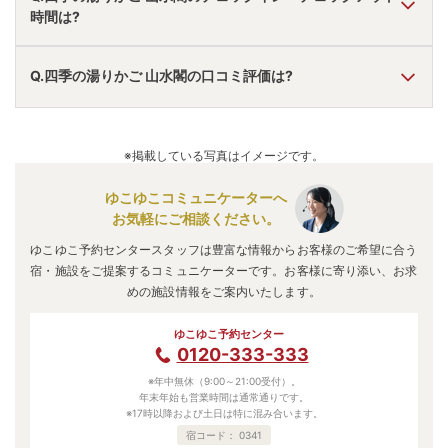
駐車場あり。
時間は?
無料送迎あり。
アクセス情報の詳細は
こちら
。
A.
チェックインは
15:00
~
19:00
、チェックアウトは〜
10:30
Q.四季の湯りかご 山水閣の口コミ評価は?
です。
※プランによって異なる場合があります。
A.
口コミ総合評価は
4.78
点で、
風呂評価が最も高いです。
口コミ情報の詳細は
こちら
。
※掲載している写真はイメージです。
ゆこゆこコミュニケーターへ
お気軽にご相談ください。
ゆこゆこ予約センタースタッフは豊富な情報からお客様のご希望に合う
宿・施設をご提案するコミュニケーターです。お客様に寄り添い、お求
めの施設情報をご案内いたします。
ゆこゆこ予約センター
0120-333-333
※年中無休（9:00～21:00受付）。
年末年始も営業時間は通常通りです。
※17時以降および土日は特に混み合います。
宿コード：
0341