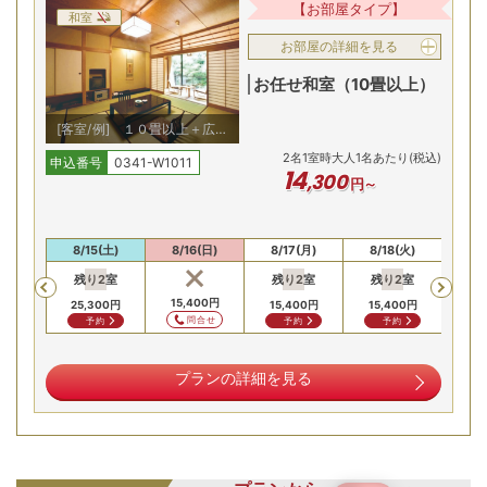
【お部屋タイプ】
和室
お部屋の詳細を見る
お任せ和室（10畳以上）
[客室/例] １０畳以上＋広縁
付和室へ、人数にあわせてご
2
名
1
室時大人1名あたり(税込)
案内 ※眺望等はお任せ
申込番号
0341-W1011
14
,
300
円～
最
「山水閣」「湯治屋」、趣異なる2館に点在する6つの湯を湯
(金)
8/15(土)
8/16(日)
8/17(月)
8/18(火)
8/
めぐり。豊沢川沿いの露天風呂や山水閣宿泊者専用の湯殿
残り
2
室
残り
2
室
残り
2
室
残
Previous
で、四季折々の景色をご堪能。名物大露天「大沢の湯」で風
00
円
15,400
円
25,300
円
15,400
円
15,400
円
14,
情たっぷりの温泉情緒を味わえます！
合せ
問合せ
予約
予約
予約
四季旬彩を味わう山水閣の月替り会席
プランの詳細を見る