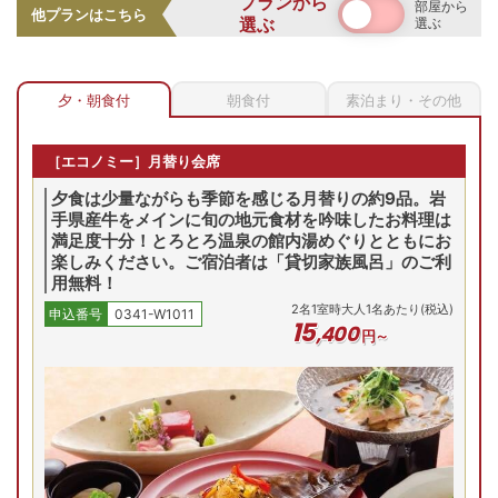
プランから
部屋から
他プランはこちら
選ぶ
選ぶ
夕・朝食付
朝食付
素泊まり・その他
岩手の豊かな大地の恵みを活かし、季節の移ろいに合わせた
［エコノミー］月替り会席
旬の食材などを中心とした彩り豊かな和会席をご提供。心温
まる里山料理を、伝統の器に盛り付け、情緒あふれる空間で
夕食は少量ながらも季節を感じる月替りの約9品。岩
ごゆっくりとお楽しみください。
手県産牛をメインに旬の地元食材を吟味したお料理は
満足度十分！とろとろ温泉の館内湯めぐりとともにお
楽しみください。ご宿泊者は「貸切家族風呂」のご利
落ち着いたたたずまいの純和風の和室
用無料！
2
名
1
室時大人1名あたり(税込)
申込番号
0341-W1011
15
,
400
円～