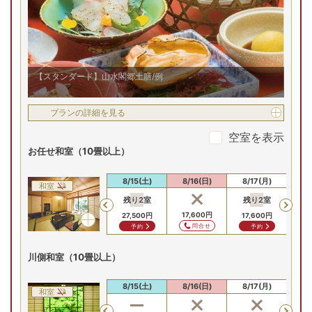
【スタンダード】山水閣郷土膳/例
プランの詳細を見る
空室を表示
お任せ和室（10畳以上）
8/13(木)
8/14(金)
8/15(土)
8/16(日)
8/17(月)
8/
和室
残り
2
室
残り
2
室
残
Previous
27,500
円
27,500
円
17,600
円
27,500
円
17,600
円
17
問合せ
問合せ
問合せ
予約
予約
川側和室（10畳以上）
8/13(木)
8/14(金)
8/15(土)
8/16(日)
8/17(月)
8/
和室
Previous