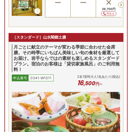
29,700
円
29
問合せ
［スタンダード］山水閣郷土膳
月ごとに献立のテーマが変わる季節に合わせた会席
膳。その時季にいちばん美味しい旬の食材を厳選して
お届け。岩手ならではの素材も楽しめるスタンダード
プラン。宿泊のお客様は「貸切家族風呂」のご利用無
料！
2
名
1
室時大人1名あたり(税込)
申込番号
0341-W1011
16
,
500
円～