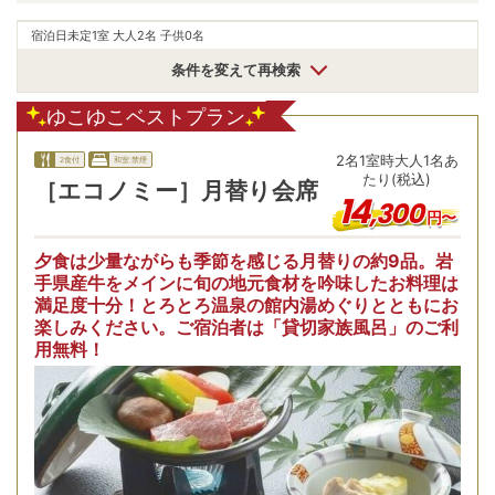
宿泊日未定
1室 大人2名 子供0名
条件を変えて再検索
ゆこゆこベストプラン
2
名
1
室時
大人1名あ
2食付
和室:禁煙
たり(税込)
［エコノミー］月替り会席
14
,
300
円〜
夕食は少量ながらも季節を感じる月替りの約9品。岩
手県産牛をメインに旬の地元食材を吟味したお料理は
満足度十分！とろとろ温泉の館内湯めぐりとともにお
楽しみください。ご宿泊者は「貸切家族風呂」のご利
【
用無料！