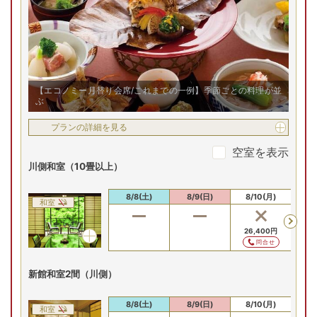
10畳以上のゆとりある造りの和室をご用意。川側の客室なら
大きな窓の外に豊沢川の大自然を望むことができます。文人
たちに愛された山あいの宿で心安らぐひとときをお過ごしい
ただけます。
【エコノミー月替り会席/これまでの一例】季節ごとの料理が並
ぶ
プランの詳細を見る
空室を表示
川側和室（10畳以上）
8/8(土)
8/9(日)
8/10(月)
8/
和室
26,400
円
26
問合せ
新館和室2間（川側）
8/8(土)
8/9(日)
8/10(月)
8/
和室