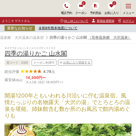
0
0
メ
メニュー
電話予約
クーポン
予約照会
お気に入り
ニ
ュ
ようこそ ゲストさん
ゆこゆこについて
新規会員登録
ログイン
ー
重要なお知らせ
令和8年熊本地震について
を
開
温泉郷 大沢温泉の温泉宿
四季の湯りかご 山水閣
（花巻温泉郷 大沢温泉）
く
オオサワオンセンシキノユリカゴサンスイカク
四季の湯りかご 山水閣
お気に入り登録する
宿コード :
0341
クーポン利用可
4.78
点
総合評価
14,300円〜
最安値
(税込)
大人2名 (合計 28,600円〜)
開湯1200年ともいわれる川沿いに佇む温泉宿。風
情たっぷりの名物露天「大沢の湯」でとろとろの温
泉を堪能。姉妹館含む数か所のお風呂で館内湯めぐ
りも