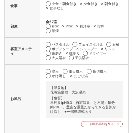
◯ 夕食・朝食付き
✕ 夕食付き
✕ 朝食付き
食事
✕ 食事なし
全57室
部屋
◯ 和室
✕ 洋室
✕ 和洋室
✕ 喫煙
◯ 禁煙
◯ バスタオル
◯ フェイスタオル
◯ 石鹸
客室アメニテ
◯ ボディソープ
✕ シャンプー
✕ リンス
ィ
◯ 歯磨き
✕ 髭剃り
◯ ドライヤー
◯ 大人浴衣
◯ 子供浴衣
◯ 温泉
◯ 露天風呂
◯ 貸切風呂
◯ かけ流し
✕ にごり湯
【温泉地】
花巻温泉郷 大沢温泉
【泉質】
お風呂
単純泉(pH9.0、自家源泉、とろ湯）毎分
約700L。豊富な湯量だからできる贅沢か
け流し ※一部循環式あり
お風呂詳細を見る