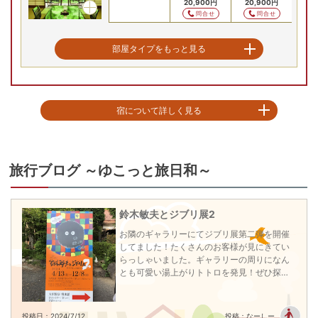
30,800
円
30,800
円
20,900
円
20,900
円
20
問合せ
問合せ
問合せ
問合せ
新館和室2間（川側）
部屋タイプをもっと見る
8/13(木)
8/14(金)
8/15(土)
8/16(日)
8/17(月)
8/
和室
Previous
宿について詳しく見る
34,100
円
34,100
円
24,200
円
24,200
円
24
問合せ
問合せ
問合せ
問合せ
大沢温泉は約800年前、坂上田村麻呂の時代に発見されたと言われ、近代和
風旅館「山水閣」のほか、築200年の湯治場「自炊部」など、大浴場・露天
風呂も各所に点在している。それぞれ異なった趣を楽しみながら、四季折々
旅行ブログ ～ゆこっと旅日和～
の山の景色と川の音、大自然を感じながらゆったり湯めぐりを楽しむことが
できる。宮沢賢治、高村光太郎、相田みつをが愛した山あいの宿で情緒豊か
な東北の温泉の風情を味わって。

鈴木敏夫とジブリ展2
※全客室内Wi-Fi設置有　※「豊沢の湯」は半露天風呂のため、天候や気温によ
ってはガラス戸を閉めておりますので予めご了承ください
お隣のギャラリーにてジブリ展第二弾を開催
チェックイン15:00〜19:00
してました！たくさんのお客様が見にきてい
チェックアウト 〜10:30
らっしゃいました。ギャラリーの周りになん
とも可愛い湯上がりトトロを発見！ぜひ探し
てみてください♪
投稿日：2024/7/12
投稿：なーしー