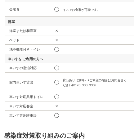
会場食
◯
イスでお食事が可能です。
部屋
洋室または和洋室
✕
ベッド
✕
洗浄機能付きトイレ
◯
車いすを
ご利用の方へ
車いすの宿泊対応
◯
貸出あり（無料）※ご希望の場合はお問合せく
館内車いす貸出
◯
ださい(0120-333-333)
車いす対応共用トイレ
◯
車いす対応客室
✕
車いす専用駐車場
◯
感染症対策取り組みのご案内