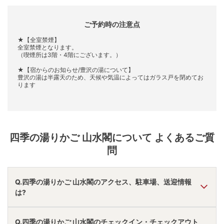
ご予約時の注意点
★【全室禁煙】
全室禁煙となります。
（喫煙所は3階・4階にございます。）
★【宿からのお知らせ/豊沢の湯について】
豊沢の湯は半露天のため、天候や気温によってはガラス戸を閉めてお
ります
四季の湯りかご 山水閣
について よくあるご質
問
Q.四季の湯りかご 山水閣のアクセス、駐車場、送迎情報
は?
A.
車で花巻南ＩＣより15分。
Q.四季の湯りかご 山水閣のチェックイン・チェックアウト