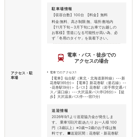
駐車場情報
【収容台数】100台
【料金】無料
料金:無料、高さ制限:無、場所:敷地内
【11月下旬～3月下旬にお車でお越しの
お客様】雪道になる可能性が高い為、必
ず「冬用のタイヤ」を装着下さい。
電車・バス・徒歩での
アクセスの場合
電車でのアクセス1
アクセス・駐
車場
【電車】仙台駅（東北・北海道新幹線）---新
花巻駅(65分)＞【電車】新花巻駅（釜石線）--
-花巻駅(9分)＞【バス】花巻駅（岩手県交通バ
ス／湯口線）---大沢温泉バス停(26分)＞【徒
歩】大沢温泉バス停---宿(1分)
送迎情報
2026年9/1より送迎協力金が発生しま
す。 乗車1回(片道)あたり お一人様 100
円（3歳以上）※0歳〜2歳のお子様は無
料です。 ■送迎区間：花巻駅・新花巻駅