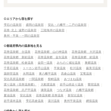
○エリアから宿を探す
雫石の温泉宿
盛岡の温泉宿
安比・八幡平・二戸の温泉宿
花巻･北上･遠野の温泉宿
三陸海岸の温泉宿
奥州・平泉・一関の温泉宿
○都道府県内の温泉地を見る
花巻温泉郷 台温泉
花巻温泉郷 山の神温泉
花巻温泉郷 大沢温泉
花巻温泉郷 新鉛温泉
花巻温泉郷 金矢温泉
花巻温泉郷 鉛温泉
花巻温泉郷 松倉温泉
金田一温泉
みちのく城址温泉
巣郷温泉
千貫石温泉
トーカン岩手山温泉
平泉温泉
松川温泉
厳美渓温泉
薬師堂温泉
永岡温泉
東八幡平温泉
高倉山温泉
宝竜温泉
安比高原温泉郷
一関温泉郷
祭畤温泉
あづまね温泉
渡り温泉（花巻温泉郷）
大船渡温泉
岩手山焼走り温泉
鶯宿温泉
花巻温泉郷 志戸平温泉
瀬美温泉
つなぎ温泉
八幡平温泉郷
夏油温泉
安比温泉
花巻温泉郷 花巻温泉
新安比温泉
岩手湯本温泉
雫石高倉温泉
湯川温泉
奥州平泉温泉
網張温泉
○特集から宿を探す