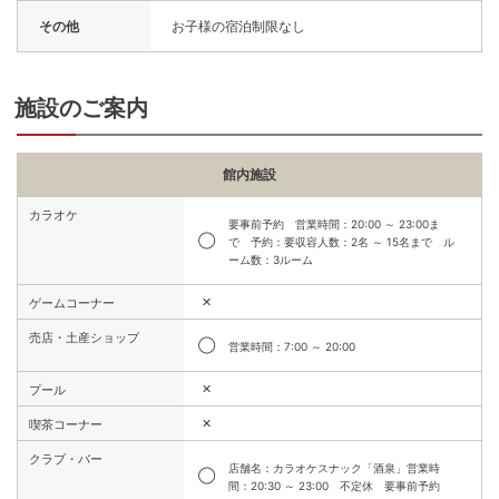
その他
お子様の宿泊制限なし
施設のご案内
館内施設
カラオケ
要事前予約 営業時間：20:00 ～ 23:00ま
◯
で 予約：要収容人数：2名 ～ 15名まで ル
ーム数：3ルーム
✕
ゲームコーナー
売店・土産ショップ
◯
営業時間：7:00 ～ 20:00
✕
プール
✕
喫茶コーナー
クラブ・バー
店舗名：カラオケスナック「酒泉」営業時
◯
間：20:30 ～ 23:00 不定休 要事前予約