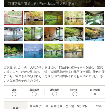
【半露天風呂/豊沢の湯】春から秋はガラス戸が開放
宮沢賢治ゆかりの「大沢の湯」をはじめ、開放的な窓から木々を望む「豊沢
の湯」など、静かな里山のいで湯、大沢温泉が誇るお風呂は全6湯。景色も佇
まいも、常連さんの顔ぶれも。それぞれに個性あふれるお風呂めぐりは、ち
いさな旅気分そのものです。
温泉
露天風呂
貸切風呂
かけ流し
にごり湯
◯
◯
◯
◯
✕
単純泉(pH9.0、自家源泉、とろ湯）毎分約700L。豊富
泉質