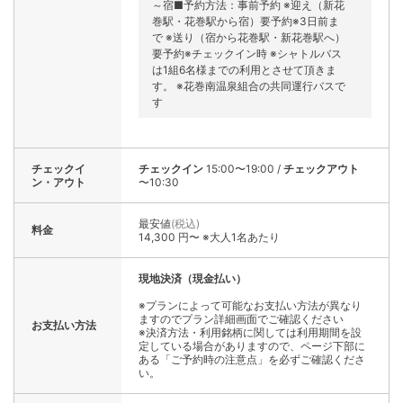
～宿■予約方法：事前予約 ※迎え（新花
巻駅・花巻駅から宿）要予約※3日前ま
で ※送り（宿から花巻駅・新花巻駅へ）
要予約※チェックイン時 ※シャトルバス
は1組6名様までの利用とさせて頂きま
す。 ※花巻南温泉組合の共同運行バスで
す
チェックイ
チェックイン
15:00〜19:00
/
チェックアウト
ン・アウト
〜10:30
最安値
(税込)
料金
14,300 円〜 ※大人1名あたり
現地決済（現金払い）
※プランによって可能なお支払い方法が異なり
ますのでプラン詳細画面でご確認ください
お支払い方法
※決済方法・利用銘柄に関しては利用期間を設
定している場合がありますので、ページ下部に
ある「ご予約時の注意点」を必ずご確認くださ
い。