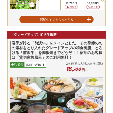
28,600
円
28,600
円
18,700
円
18,700
円
18
問合せ
問合せ
問合せ
問合せ
新館和室2間（川側）
部屋タイプをもっと見る
8/13(木)
8/14(金)
8/15(土)
8/16(日)
8/17(月)
8/
和室
【グレードアップ】前沢牛御膳
Previous
31,900
円
31,900
円
22,000
円
22,000
円
22
岩手が誇る「前沢牛」をメインとした、その季節の旬
問合せ
問合せ
問合せ
問合せ
の素材をとり入れたグレードアップの和食御膳。とろ
ける「前沢牛」を陶板焼きでどうぞ！！宿泊のお客様
は「貸切家族風呂」のご利用無料！
2
名
1
室時大人1名あたり(税込)
申込番号
0341-W1011
18
,
700
円～