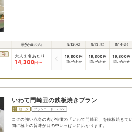
最安値
8/12(水)
8/13(木)
8/14(金)
(税込)
室
大人１名あたり
19,800
円
19,800
円
19,800
円
14,300
問い合わせ
問い合わせ
問い合わせ
円〜
いわて門崎丑の鉄板焼きプラン
朝・夕
プランコード：
2027
コクの強い赤身の肉が特徴の「いわて門崎丑」を鉄板焼きで
間に極上の旨味が口の中いっぱいに広がります。