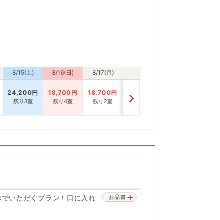
8/15(土)
8/16(日)
8/17(月)
24,200
円
18,700
円
18,700
円
残り3室
残り4室
残り2室
ぶでいただくプラン！口に入れ
お品書