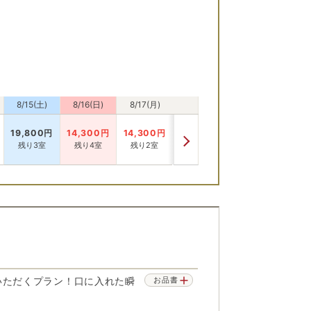
8/15(土)
8/16(日)
8/17(月)
19,800
円
14,300
円
14,300
円
残り3室
残り4室
残り2室
いただくプラン！口に入れた瞬
お品書