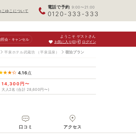
電話で予約
9:00〜21:00
ゆこゆこについて
0120-333-333
ようこそ ゲストさん
約照会
・キャンセル
お気に入り
0
ログイン
平泉ホテル武蔵坊
（平泉温泉）
宿泊プラン
4.16
点
14,300円〜
大人2名 (合計 28,600円〜)
口コミ
アクセス