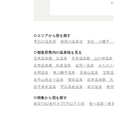
○エリアから宿を探す
雫石の温泉宿
盛岡の温泉宿
安比・八幡平・
○都道府県内の温泉地を見る
花巻温泉郷 台温泉
花巻温泉郷 山の神温泉
花巻温泉郷 松倉温泉
金田一温泉
みちのく
永岡温泉
東八幡平温泉
高倉山温泉
宝竜温
岩手山焼走り温泉
鶯宿温泉
花巻温泉郷 志
岩手湯本温泉
雫石高倉温泉
湯川温泉
奥州
○特集から宿を探す
格安1泊2食付き1万円以下の宿
食べ放題！格