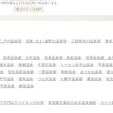
※17時以降および土日は特に混み合います。
宿コード：
0387
二戸の温泉宿
花巻･北上･遠野の温泉宿
三陸海岸の温泉宿
奥州
花巻温泉郷 大沢温泉
花巻温泉郷 新鉛温泉
花巻温泉郷 金
城址温泉
巣郷温泉
千貫石温泉
トーカン岩手山温泉
平泉温泉
泉
安比高原温泉郷
一関温泉郷
祭畤温泉
あづまね温泉
渡
戸平温泉
瀬美温泉
つなぎ温泉
八幡平温泉郷
夏油温泉
安
平泉温泉
網張温泉
安1万円以下バイキングの宿
客室露天風呂のある温泉旅館
ひとり