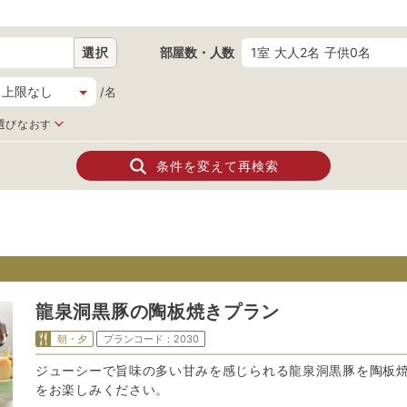
選択
部屋数・人数
1室 大人2名 子供0名
/名
選びなおす
条件を変えて再検索
龍泉洞黒豚の陶板焼きプラン
朝・夕
プランコード：
2030
ジューシーで旨味の多い甘みを感じられる龍泉洞黒豚を陶板
をお楽しみください。