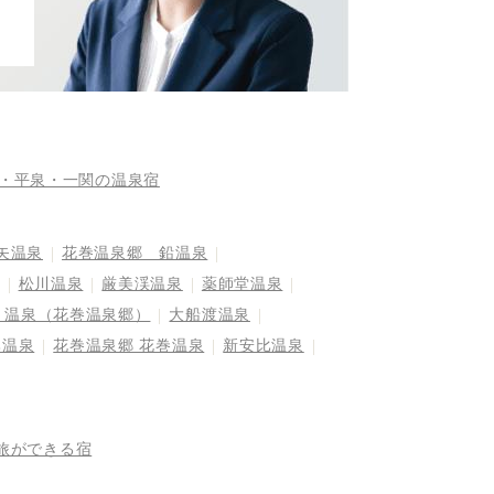
・平泉・一関の温泉宿
矢温泉
花巻温泉郷 鉛温泉
松川温泉
厳美渓温泉
薬師堂温泉
り温泉（花巻温泉郷）
大船渡温泉
比温泉
花巻温泉郷 花巻温泉
新安比温泉
旅ができる宿