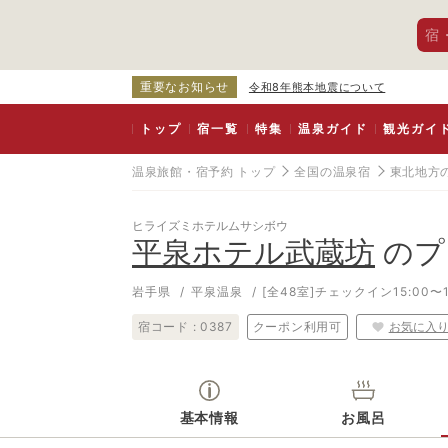
宿
重要なお知らせ
令和8年熊本地震について
トップ
宿一覧
特集
温泉ガイド
観光ガイ
温泉旅館・宿予約 トップ
全国の温泉宿
東北地方
ヒライズミホテルムサシボウ
平泉ホテル武蔵坊
のプ
岩手県
平泉温泉
[全48室]
チェックイン15:00〜1
宿コード :
0387
クーポン利用可
お気に入
基本情報
お風呂