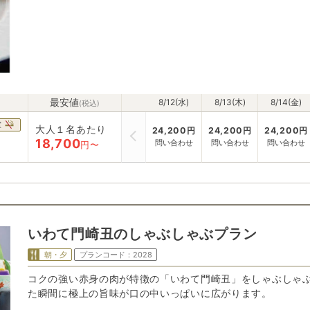
最安値
8/12(水)
8/13(木)
8/14(金)
(税込)
室
大人１名あたり
24,200
円
24,200
円
24,200
円
18,700
問い合わせ
問い合わせ
問い合わせ
円〜
いわて門崎丑のしゃぶしゃぶプラン
朝・夕
プランコード：
2028
コクの強い赤身の肉が特徴の「いわて門崎丑」をしゃぶしゃ
た瞬間に極上の旨味が口の中いっぱいに広がります。