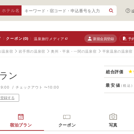
・ホテル名
ド
クーポン
(0)
新規会員登録
予
温泉旅行メディア
の温泉宿
岩手県の温泉宿
奥州・平泉・一関の温泉宿
平泉温泉の温泉宿
総合評価
ラン
最安値
(税込)
9:00
チェックアウト 〜10:00
り登録する
宿泊プラン
クーポン
写真