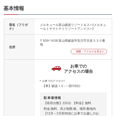
基本情報
宿名（フリガ
メルキュール富山砺波リゾート＆スパ(メルキュ
ナ）
ールトヤマトナミリゾートアンドスパ)
〒939-1438
富山県砺波市安川字天皇３３０番
地
住所
地図・アクセスを見る
お車での
アクセスの場合
お車でのアクセス1
【車】砺波ＩＣ---宿(16分)
駐車場情報
【収容台数】220台
【料金】無料
料金:無料、高さ制限:無、場所:敷地内
【12月～3月初旬頃にお車でお越しのお