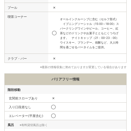
✕
プール
喫茶コーナー
オールインクルーシブに含む（セルフ形式）
イブニングソーシャル（15:00～18:00）ス
パークリングワインやビール、コーヒー、紅
◯
茶などのドリンクやお菓子とともにくつろげ
ます。​ ナイトキャップ（21：00-23：00）
ウイスキー、ブランデー、焼酎など、大人時
間を過ごせるバータイムをご提供。
✕
クラブ・バー
※最新の情報収集に努めておりますが変更している場合があります
バリアフリー情報
階段移動
玄関前スロープあり
✕
入り口段差なし
◯
エレベーター(平屋含む)
◯
風呂
※有料貸切風呂は除く