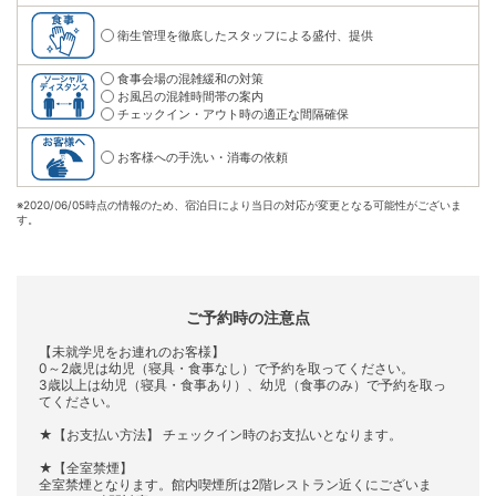
衛生管理を徹底したスタッフによる盛付、提供
食事会場の混雑緩和の対策
お風呂の混雑時間帯の案内
チェックイン・アウト時の適正な間隔確保
お客様への手洗い・消毒の依頼
※
2020/06/05時点の情報のため、宿泊日により当日の対応が変更となる可能性がございま
す。
ご予約時の注意点
【未就学児をお連れのお客様】
0～2歳児は幼児（寝具・食事なし）で予約を取ってください。
3歳以上は幼児（寝具・食事あり）、幼児（食事のみ）で予約を取っ
てください。
★【お支払い方法】 チェックイン時のお支払いとなります。
★【全室禁煙】
全室禁煙となります。館内喫煙所は2階レストラン近くにございま