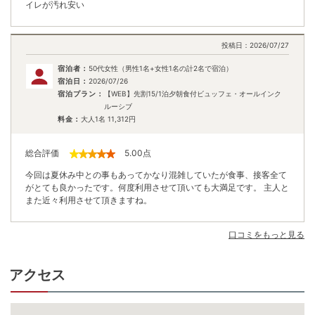
イレが汚れ安い
投稿日：
2026/07/27
宿泊者：
50代女性（男性1名+女性1名の計2名で宿泊）
宿泊日：
2026/07/26
宿泊プラン：
【WEB】先割15/1泊夕朝食付ビュッフェ・オールインク
ルーシブ
料金：
大人1名
11,312
円
総合評価
5.00
点
今回は夏休み中との事もあってかなり混雑していたが食事、接客全て
がとても良かったです。何度利用させて頂いても大満足です。 主人と
また近々利用させて頂きますね。
口コミをもっと見る
アクセス