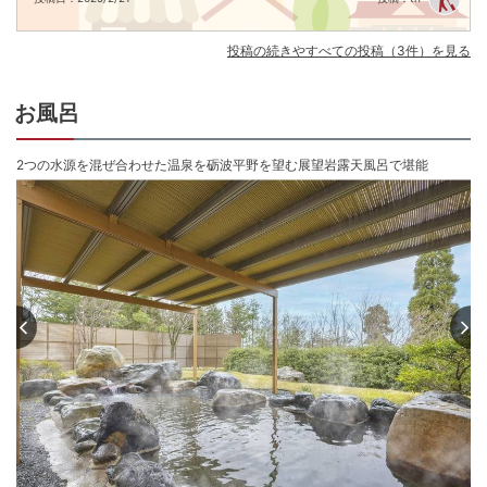
ご用意しております。

※全ての宿泊者様利用可能

※時間帯によって提供するドリンクは異なります。

投稿の続きやすべての投稿（3件）を見る
※営業時間・内容は予告なく変更になる場合がございます。

■夕食ビュッフェ

お風呂
旬の食材を使用し食材本来の自然な味わいを引き出したお料理をビュッフェ
形式で提供します。

また、ビールやワイン、ソフトドリンクなど飲み物もフリーフローでお愉し
2つの水源を混ぜ合わせた温泉を砺波平野を望む展望岩露天風呂で堪能
みいただけます。

■朝食ビュッフェ

自分好みにカスタマイズできるメニューや、洋食和食どちらも楽しめる朝食
ビュッフェ。その土地ならではの素材や食文化を活かしたお料理を味わい、
旅の計画を考えながら優雅な朝を。

■SPA（スパ）について

ホテルのオープン時に湧出した「越中となみ野温泉」を引いた露天風呂で
す。八尾累層と医王山累層の2つの水源を持ち、両水源の特性をあわせ持った
温泉は低温のため、ゆっくりとご入浴をお楽しみいただけます。※露天風呂の
み温泉供給

■アクセス

砺波ICよりお車で約15分

JR砺波駅よりお車で約15分
