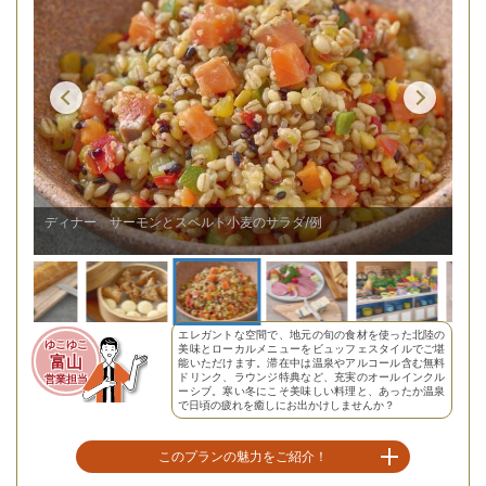
ディナー サーモンとスペルト小麦のサラダ/例
朝
エレガントな空間で、地元の旬の食材を使った北陸の
ゆこゆこ
美味とローカルメニューをビュッフェスタイルでご堪
富山
能いただけます。滞在中は温泉やアルコール含む無料
ドリンク、ラウンジ特典など、充実のオールインクル
営業担当
ーシブ。寒い冬にこそ美味しい料理と、あったか温泉
で日頃の疲れを癒しにお出かけしませんか？
このプランの魅力をご紹介！