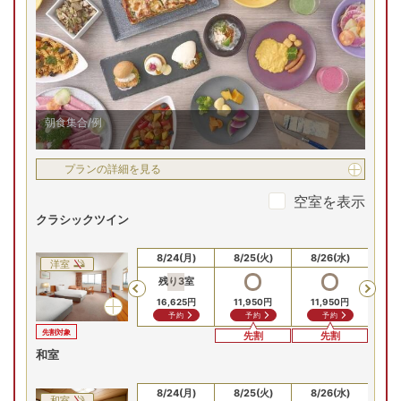
北陸、砺波平野を見下ろす高台に位置し、自然のやすらぎに
包まれます。全てのゲストルームは35㎡以上のゆったりとし
た空間。客室の大きな窓からは、四季折々の美しい景色を堪
朝食集合/例
能でき、旅の疲れを癒やします。
プランの詳細を見る
空室を表示
クラシックツイン
8/22(土)
8/23(日)
8/24(月)
8/25(火)
8/26(水)
8/
洋室
残り
3
室
Previous
16,625
円
11,950
円
11,950
円
11
予約
予約
予約
先割対象
先割
先割
和室
8/22(土)
8/23(日)
8/24(月)
8/25(火)
8/26(水)
8/
和室