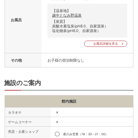
【温泉地】
越中となみ野温泉
お風呂
【泉質】
炭酸水素塩泉(pH8.0、自家源泉）
塩化物泉(pH8.0、自家源泉）
お風呂詳細を見る
その他
お子様の宿泊制限なし
施設のご案内
館内施設
✕
カラオケ
✕
ゲームコーナー
売店・土産ショップ
◯
夜のみ営業（16：30～21：00）