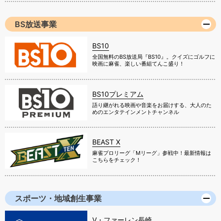
BS放送事業
BS10
全国無料のBS放送局『BS10』。クイズにゴルフに
映画に麻雀、楽しい番組てんこ盛り！
BS10プレミアム
語り継がれる映画や音楽をお届けする、大人のた
めのエンタテインメントチャンネル
BEAST X
麻雀プロリーグ「Mリーグ」参戦中！最新情報は
こちらをチェック！
スポーツ・地域創生事業
V・ファーレン長崎