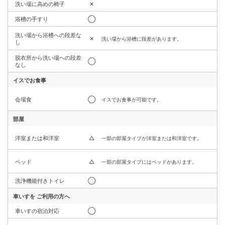
洗い場に高めの椅子
✕
浴槽の手すり
◯
洗い場から浴槽への段差な
✕
洗い場から浴槽に段差があります。
し
脱衣所から洗い場への段差
◯
なし
イスでお食事
会場食
◯
イスでお食事が可能です。
部屋
洋室または和洋室
△
一部の部屋タイプが洋室または和洋室です。
ベッド
△
一部の部屋タイプにはベッドがあります。
洗浄機能付きトイレ
◯
車いすを
ご利用の方へ
車いすの宿泊対応
◯