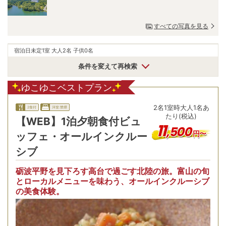
すべての写真を見る
宿泊日未定
1室 大人2名 子供0名
条件を変えて再検索
ゆこゆこベストプラン
2
名
1
室時
大人1名あ
2食付
洋室:禁煙
たり(税込)
【WEB】1泊夕朝食付ビュ
11
,
500
円〜
ッフェ・オールインクルー
シブ
砺波平野を見下ろす高台で過ごす北陸の旅。富山の旬
とローカルメニューを味わう、オールインクルーシブ
の美食体験。