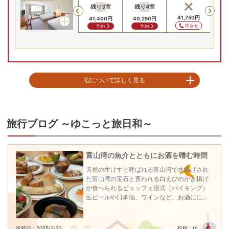
残り
3
室
残り
4
室
Previous
37,750
円
35,000
円
41,750
円
38
41,400
円
40,250
円
問合せ
問合せ
問合せ
予約
予約
宿について詳しく見る
古き良き日本の原風景の中で心休まる滞在を

窓の外に広がる立山連峰の大パノラマと散居村の穏やかな景色、四季折々の
景観を眺めながら、ゆるやかな時間が流れるホテルステイをお愉しみいただ
旅行ブログ ～ゆこっと旅日和～
けます。

■オールインクルーシブ

富山湾の魚介とともにお酒を嗜む時間
宿泊料金に夕食、朝食、ラウンジでのドリンクやおつまみ、温泉・大浴場や
アクティビティなどが含まれたプランです。

天然の生けすと呼ばれる富山湾で水揚げされ
※一部のドリンクやアクティビティは有料です。

た富山湾の宝石と言われる白えびのかき揚げ
※ランチの提供はございません。

が食べられるビュッフェ形式（バイキング）
生ビールや日本酒、ワインなど、お酒にに合
■ラウンジエクスペリエンス（15時～18時、21時～23時）

うように料理をビュッフェで探すのも醍醐
スパークリングワイン、ビール、ウィスキー、焼酎などのお酒や、コーヒ
味。
ー、紅茶、ジュース、ハーブウォーターなどのソフトドリンクにおつまみを
投稿日：2025/2/21
投稿：th