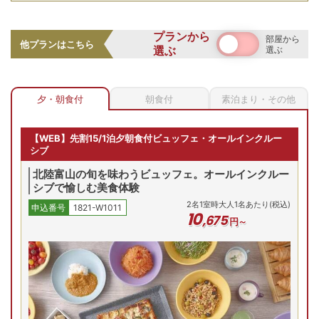
プランから
部屋から
他プランはこちら
選ぶ
選ぶ
夕・朝食付
朝食付
素泊まり・その他
滞在中の食事（夕朝食）や、ラウンジでのアルコールを含む
【WEB】先割15/1泊夕朝食付ビュッフェ・オールインクルー
ドリンク・軽食が全て宿泊料金に含まれる「オールインクル
シブ
ーシブ」。富山・北陸の旬の食材を使った多彩な料理を、ビ
ュッフェスタイルで存分に味わえます。
北陸富山の旬を味わうビュッフェ。オールインクルー
シブで愉しむ美食体験
2
名
1
室時大人1名あたり(税込)
申込番号
1821-W1011
35㎡以上の客室で砺波平野を一望
10
,
675
円～