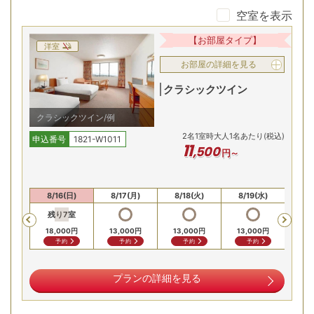
空室を表示
展望露天岩風呂とサウナでリフレッシュ
【お部屋タイプ】
洋室
お部屋の詳細を見る
クラシックツイン
クラシックツイン/例
2
名
1
室時大人1名あたり(税込)
申込番号
1821-W1011
11
,
500
円～
砺波平野を望む展望露天岩風呂を堪能。約262㎡の広さを有
(土)
8/16(日)
8/17(月)
8/18(火)
8/19(水)
8/
する大浴場には、日本の奥座敷で味わう極上のリフレッシュ
残り
7
室
Previous
空間として、サウナなどを完備。日常から解放される安らぎ
00
円
18,000
円
13,000
円
13,000
円
13,000
円
13,
のひとときを過ごせます
合せ
予約
予約
予約
予約
地元食材とアルコールを心ゆくまで
プランの詳細を見る