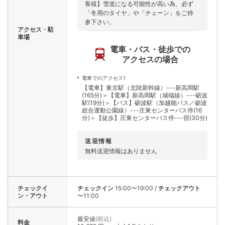
客様】雪道になる可能性が高い為、必ず
「冬用のタイヤ」や「チェーン」をご持
参下さい。
アクセス・駐
車場
電車・バス・徒歩での
アクセスの場合
電車でのアクセス1
【電車】東京駅（北陸新幹線）---新高岡駅
(165分)＞【電車】新高岡駅（城端線）---砺波
駅(19分)＞【バス】砺波駅（加越能バス／砺波
総合運動公園線）---庄東センターバス停(16
分)＞【徒歩】庄東センターバス停---宿(30分)
送迎情報
無料送迎情報はありません
チェックイ
チェックイン
15:00〜19:00
/
チェックアウト
ン・アウト
〜11:00
最安値
(税込)
料金