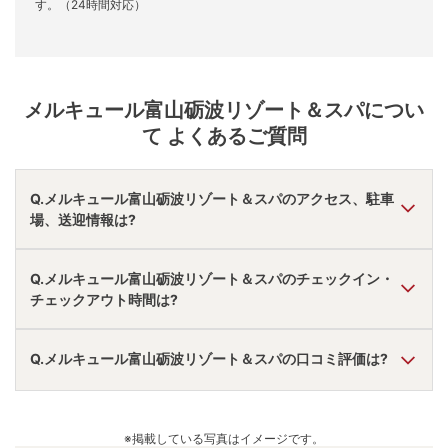
す。（24時間対応）
メルキュール富山砺波リゾート＆スパ
につい
て よくあるご質問
Q.メルキュール富山砺波リゾート＆スパのアクセス、駐車
場、送迎情報は?
A.
車で砺波ＩＣより16分。
Q.メルキュール富山砺波リゾート＆スパのチェックイン・
駐車場あり。
チェックアウト時間は?
アクセス情報の詳細は
こちら
。
A.
チェックインは
15:00
~
19:00
、チェックアウトは〜
11:00
Q.メルキュール富山砺波リゾート＆スパの口コミ評価は?
です。
※プランによって異なる場合があります。
A.
口コミ総合評価は
4.24
点で、
朝食評価が最も高いです。
口コミ情報の詳細は
こちら
。
※掲載している写真はイメージです。