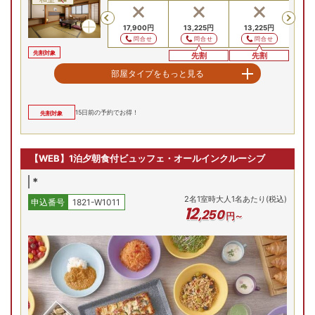
Previous
17,900
円
13,225
円
13,225
円
13
問合せ
問合せ
問合せ
先割対象
先割
先割
クラシックツイン（和洋室）
部屋タイプをもっと見る
8/22(土)
8/23(日)
8/24(月)
8/25(火)
8/26(水)
8/
和洋室
15
日前の予約でお得！
先割対象
残り
6
室
Previous
18,112
円
13,437
円
13
13,437
円
問合せ
問合せ
予約
【WEB】1泊夕朝食付ビュッフェ・オールインクルーシブ
先割対象
先割
先割
*
2
名
1
室時大人1名あたり(税込)
申込番号
1821-W1011
12
,
250
円～