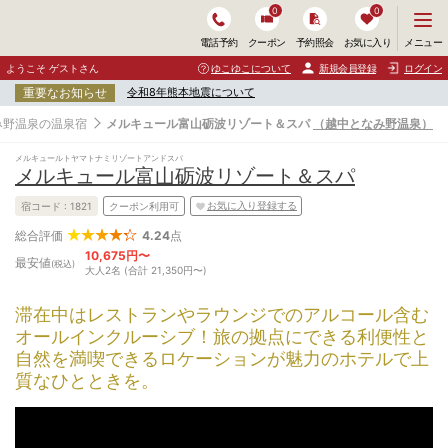
0
0
メ
メニュー
電話予約
クーポン
予約照会
お気に入り
ニ
ュ
ようこそ ゲストさん
ゆこゆこについて
新規会員登録
ログイン
ー
重要なお知らせ
令和8年熊本地震について
を
開
み野温泉の温泉宿
メルキュール富山砺波リゾート＆スパ
（越中となみ野温泉）
く
メルキュールトヤマトナミリゾートアンドスパ
メルキュール富山砺波リゾート＆スパ
お気に入り登録する
宿コード :
1821
クーポン利用可
4.24
点
総合評価
10,675円〜
最安値
(税込)
大人2名 (合計 21,350円〜)
滞在中はレストランやラウンジでのアルコール含む
オールインクルーシブ！旅の拠点にできる利便性と
自然を満喫できるロケーションが魅力のホテルで上
質なひとときを。