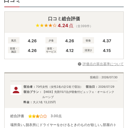
口コミ
口コミ総合評価
4.24
点
（全399件）
4.26
4.26
4.37
風呂
夕食
朝食
部屋・
接客・
4.26
4.12
4.15
清潔さ
施設
サービス
評価点の算出基準について
投稿日：
2026/07/30
宿泊者：
70代女性（女性2名の計2名で宿泊）
宿泊日：
2026/07/29
宿泊プラン：
【WEB】先割15/1泊夕朝食付ビュッフェ・オールインク
ルーシブ
料金：
大人1名
13,225
円
総合評価
3.00
点
場所良い｡脱衣所にドライヤーをかけるときのものが欲しい｡部屋のト