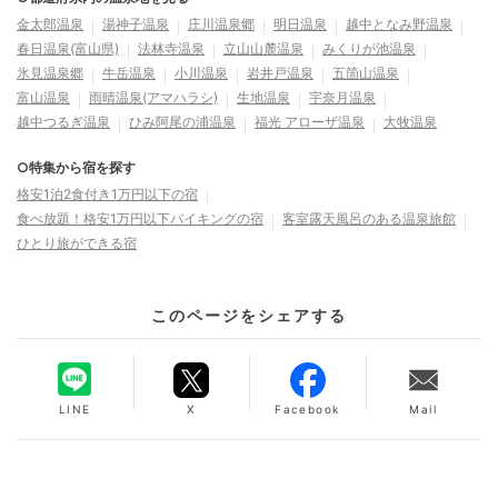
金太郎温泉
湯神子温泉
庄川温泉郷
明日温泉
越中となみ野温泉
春日温泉(富山県)
法林寺温泉
立山山麓温泉
みくりが池温泉
氷見温泉郷
牛岳温泉
小川温泉
岩井戸温泉
五箇山温泉
富山温泉
雨晴温泉(アマハラシ)
生地温泉
宇奈月温泉
越中つるぎ温泉
ひみ阿尾の浦温泉
福光 アローザ温泉
大牧温泉
○特集から宿を探す
格安1泊2食付き1万円以下の宿
食べ放題！格安1万円以下バイキングの宿
客室露天風呂のある温泉旅館
ひとり旅ができる宿
このページをシェアする
LINE
X
Facebook
Mail