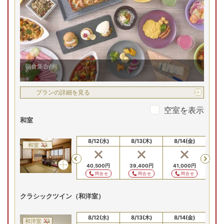
朝食集合/例
プランの詳細を見る
空室を表示
和室
8/10(月)
8/11(火)
8/12(水)
8/13(木)
8/14(金)
8/
和室
Previous
29,000
円
39,400
円
40,500
円
39,400
円
41,000
円
38
問合せ
問合せ
問合せ
問合せ
問合せ
クラシックツイン（和洋室）
8/10(月)
8/11(火)
8/12(水)
8/13(木)
8/14(金)
8/
和洋室