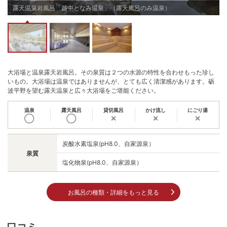
北陸新幹線 新高岡駅よりお車で約30分
露天温泉岩風呂「越中となみ温泉」（露天風呂のみ温泉）
チェックイン15:00〜19:00
チェックアウト 〜11:00
大浴場と温泉露天岩風呂。その泉質は２つの水源の特性を合わせもった珍し
いもの。大浴場は温泉ではありませんが、とても広く清潔感があります。砺
波平野を望む露天温泉と広々大浴場をご堪能ください。
温泉
露天風呂
貸切風呂
かけ流し
にごり湯
◯
◯
✕
✕
✕
炭酸水素塩泉(pH8.0、自家源泉）
泉質
塩化物泉(pH8.0、自家源泉）
お風呂の種類・詳細をもっと見る