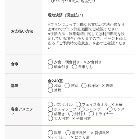
10,675 円〜 ※大人1名あたり
現地決済（現金払い）
※プランによって可能なお支払い方法が異なり
ますのでプラン詳細画面でご確認ください
お支払い方法
※決済方法・利用銘柄に関しては利用期間を設
定している場合がありますので、ページ下部に
ある「ご予約時の注意点」を必ずご確認くださ
い。
◯ 夕食・朝食付き
✕ 夕食付き
食事
◯ 朝食付き
◯ 食事なし
全249室
部屋
◯ 和室
◯ 洋室
◯ 和洋室
✕ 喫煙
◯ 禁煙
◯ バスタオル
◯ フェイスタオル
✕ 石鹸
客室アメニテ
◯ ボディソープ
◯ シャンプー
◯ リンス
ィ
◯ 歯磨き
◯ 髭剃り
◯ ドライヤー
◯ 大人浴衣
✕ 子供浴衣
◯ 温泉
◯ 露天風呂
✕ 貸切風呂
✕ かけ流し
✕ にごり湯