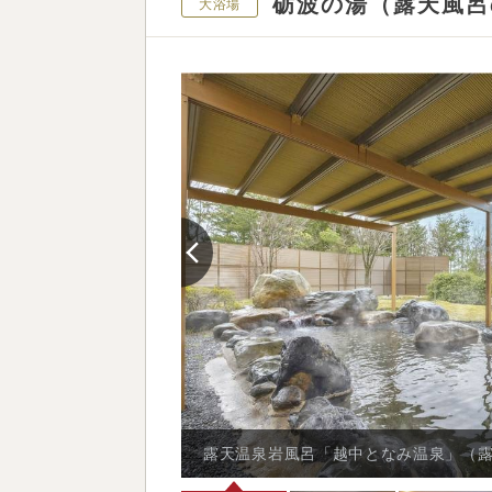
砺波の湯（露天風呂
大浴場
露天温泉岩風呂「越中となみ温泉」（