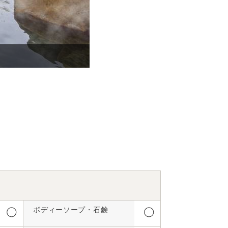
大浴場※沸かし湯
ボディーソープ・石鹸
◯
◯