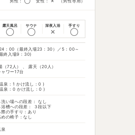
男性： ◯ 女性： ✕ （男性専用）
露天風呂
サウナ
深夜入浴
手すり
◯
◯
✕
◯
～24：00（最終入場23：30）／5：00～
（最終入場9：30)
湯（72人） 、 露天（20人）
ャワー17台
 温泉：1 かけ流し：0 )
 温泉：0 かけ流し：0 )
ら洗い場への段差： なし
ら浴槽への段差： ３段以下
る際の手すり：あり
高めの椅子：なし
サウナ
塩泉