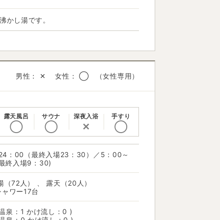
は沸かし湯です。
男性： ✕ 女性： ◯ （女性専用）
露天風呂
サウナ
深夜入浴
手すり
◯
◯
✕
◯
～24：00（最終入場23：30）／5：00～
（最終入場9：30)
湯（72人） 、 露天（20人）
ャワー17台
 温泉：1 かけ流し：0 )
 温泉：0 かけ流し：0 )