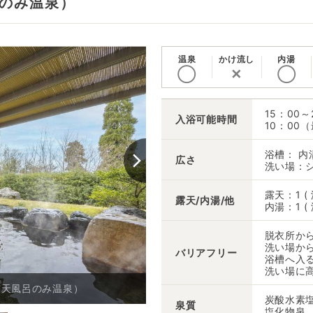
のみ温泉）
温泉
かけ流し
内湯
◯
✕
◯
15：00
入浴可能時間
10：00
浴槽： 内
広さ
洗い場：シ
露天：1 (
露天/内湯/他
内湯：1 (
脱衣所か
洗い場か
バリアフリー
浴槽へ入
洗い場に
露天風呂のみ温泉）
大浴場※沸かし湯
炭酸水素
泉質
塩化物泉