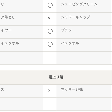
剃り
シェービングクリーム
◯
イク落とし
シャワーキャップ
✕
ライヤー
ブラシ
◯
ェイスタオル
バスタオル
◯
湯上り処
イス
マッサージ機
✕