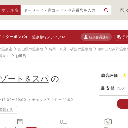
・ホテル名
ド
クーポン
(0)
新規会員登録
予
温泉旅行メディア
の温泉宿
富山県の温泉宿
高岡・氷見・砺波の温泉宿
越中となみ野温泉
温泉）
お風呂
総合評価
ゾート＆スパ
の
最安値
(税込)
5:00〜19:00
チェックアウト 〜11:00
登録する