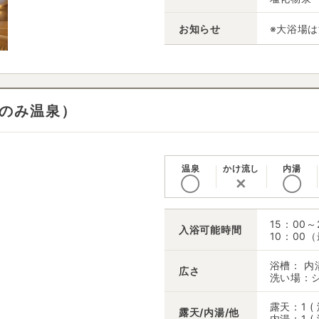
お知らせ
※大浴場
のみ温泉）
温泉
かけ流し
内湯
◯
✕
◯
15：00
入浴可能時間
10：00
浴槽： 内
広さ
洗い場：シ
露天：1 (
露天/内湯/他
内湯：1 (