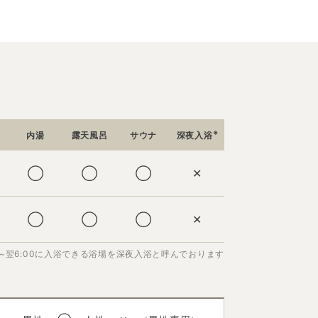
※
内湯
露天風呂
サウナ
深夜入浴
◯
◯
◯
✕
◯
◯
◯
✕
00~翌6:00に入浴できる浴場を深夜入浴と呼んでおります