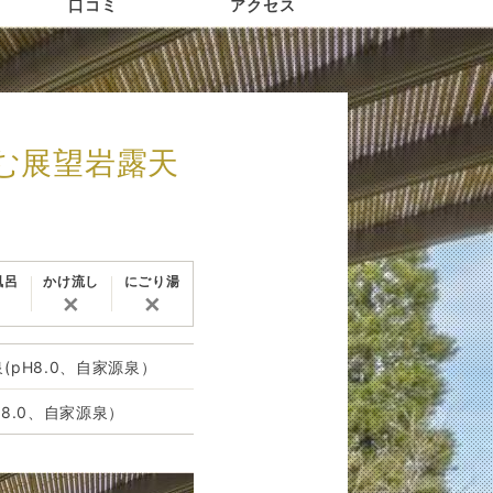
口コミ
アクセス
む展望岩露天
風呂
かけ流し
にごり湯
✕
✕
(pH8.0、自家源泉）
H8.0、自家源泉）