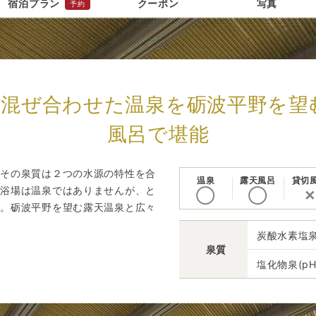
宿泊プラン
クーポン
写真
予約
を混ぜ合わせた温泉を砺波平野を望
風呂で堪能
。その泉質は２つの水源の特性を合
温泉
露天風呂
貸切
大浴場は温泉ではありませんが、と
◯
◯
✕
す。砺波平野を望む露天温泉と広々
。
炭酸水素塩泉
泉質
塩化物泉(p