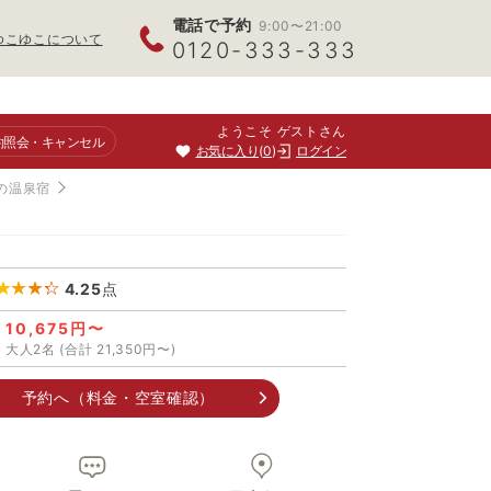
電話で予約
9:00〜21:00
ゆこゆこについて
0120-333-333
ようこそ ゲストさん
約照会
・キャンセル
お気に入り
0
ログイン
の温泉宿
4.25
点
10,675円〜
大人2名 (合計 21,350円〜)
予約へ（料金・空室確認）