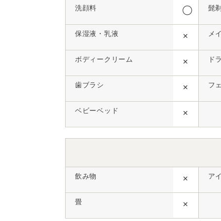
洗顔料
髭
◯
保湿液・乳液
メ
✕
ボディークリーム
ド
✕
歯ブラシ
フ
✕
ベビーベッド
✕
飲み物
ア
✕
畳
✕