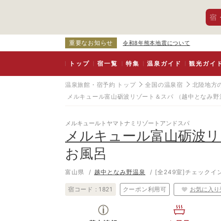
宿
重要なお知らせ
令和8年熊本地震について
トップ
宿一覧
特集
温泉ガイド
観光ガイ
温泉旅館・宿予約 トップ
全国の温泉宿
北陸地方
メルキュール富山砺波リゾート＆スパ
（越中となみ野
メルキュールトヤマトナミリゾートアンドスパ
メルキュール富山砺波リ
お風呂
富山県
越中となみ野温泉
[全249室]
チェックイン1
宿コード :
1821
クーポン利用可
お気に入り