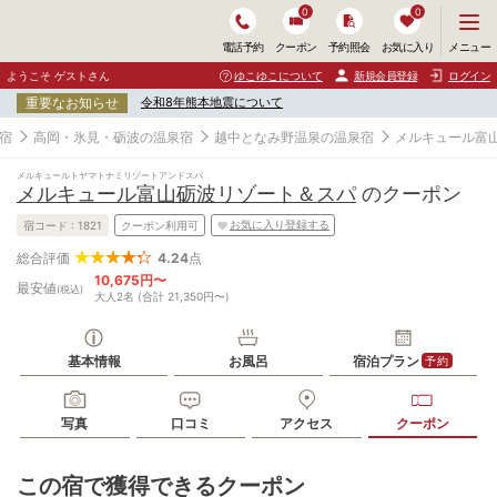
0
0
メ
メニュー
電話予約
クーポン
予約照会
お気に入り
ニ
ュ
ようこそ ゲストさん
ゆこゆこについて
新規会員登録
ログイン
ー
重要なお知らせ
令和8年熊本地震について
を
開
宿
高岡・氷見・砺波の温泉宿
越中となみ野温泉の温泉宿
メルキュール富
く
メルキュールトヤマトナミリゾートアンドスパ
メルキュール富山砺波リゾート＆スパ
のクーポン
お気に入り登録する
宿コード :
1821
クーポン利用可
4.24
点
総合評価
10,675円〜
最安値
(税込)
大人2名 (合計 21,350円〜)
基本情報
お風呂
宿泊プラン
予約
写真
口コミ
アクセス
クーポン
この宿で獲得できるクーポン