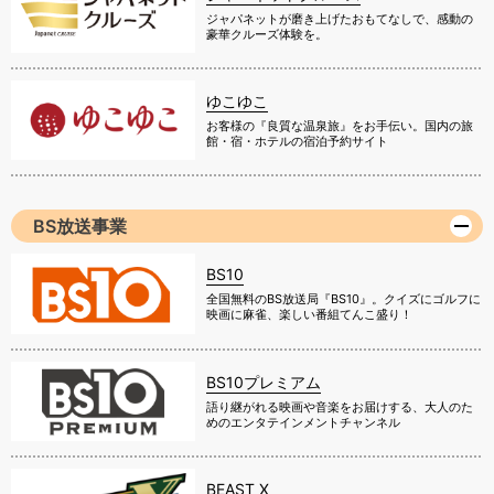
ジャパネットが磨き上げたおもてなしで、感動の
豪華クルーズ体験を。
ゆこゆこ
お客様の『良質な温泉旅』をお手伝い。国内の旅
館・宿・ホテルの宿泊予約サイト
BS放送事業
BS10
全国無料のBS放送局『BS10』。クイズにゴルフに
映画に麻雀、楽しい番組てんこ盛り！
BS10プレミアム
語り継がれる映画や音楽をお届けする、大人のた
めのエンタテインメントチャンネル
BEAST X