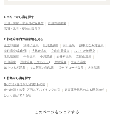
○エリアから宿を探す
立山・黒部・宇奈月の温泉宿
富山の温泉宿
高岡・氷見・砺波の温泉宿
○都道府県内の温泉地を見る
金太郎温泉
湯神子温泉
庄川温泉郷
明日温泉
越中となみ野温泉
春日温泉(富山県)
法林寺温泉
立山山麓温泉
みくりが池温泉
氷見温泉郷
牛岳温泉
小川温泉
岩井戸温泉
五箇山温泉
富山温泉
雨晴温泉(アマハラシ)
生地温泉
宇奈月温泉
越中つるぎ温泉
ひみ阿尾の浦温泉
福光 アローザ温泉
大牧温泉
○特集から宿を探す
格安1泊2食付き1万円以下の宿
食べ放題！格安1万円以下バイキングの宿
客室露天風呂のある温泉旅館
ひとり旅ができる宿
このページをシェアする