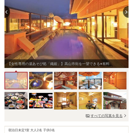
【女性専用の湯あそび処「織姫」】高山市街を一望できる※有料
すべての写真を見る
宿泊日未定
1室 大人2名 子供0名