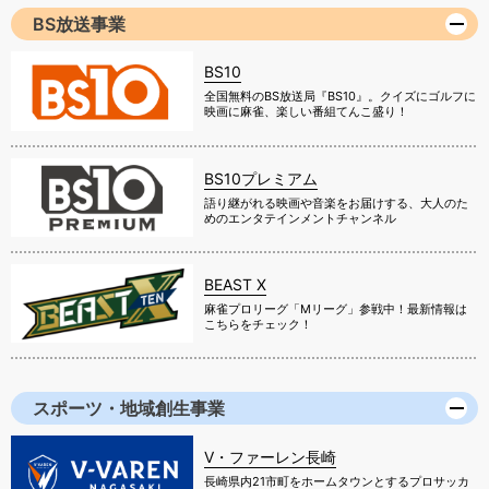
BS放送事業
BS10
全国無料のBS放送局『BS10』。クイズにゴルフに
映画に麻雀、楽しい番組てんこ盛り！
BS10プレミアム
語り継がれる映画や音楽をお届けする、大人のた
めのエンタテインメントチャンネル
BEAST X
麻雀プロリーグ「Mリーグ」参戦中！最新情報は
こちらをチェック！
スポーツ・地域創生事業
V・ファーレン長崎
長崎県内21市町をホームタウンとするプロサッカ