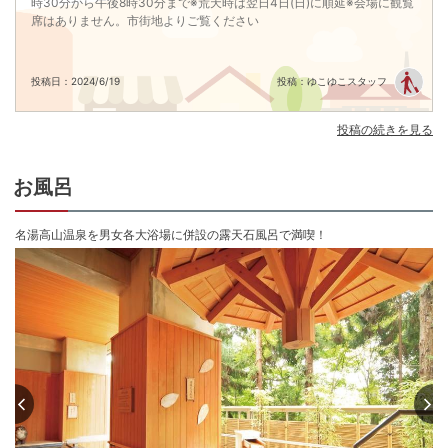
時30分から午後8時30分まで※荒天時は翌日4日(日)に順延※会場に観覧
席はありません。市街地よりご覧ください
※全客室内Wi-Fi設置有
チェックイン15:00〜18:00
チェックアウト 〜10:00
投稿日：2024/6/19
投稿：ゆこゆこスタッフ
投稿の続きを見る
お風呂
名湯高山温泉を男女各大浴場に併設の露天石風呂で満喫！