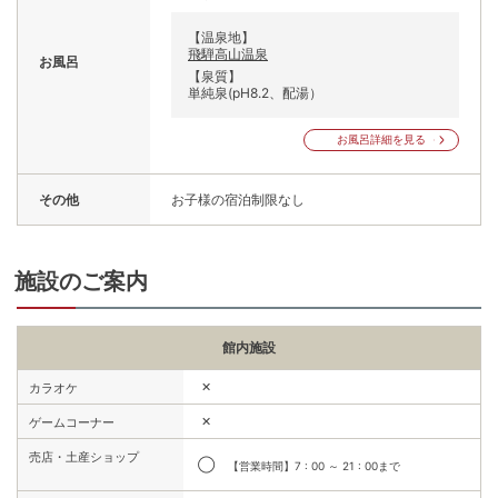
【温泉地】
飛騨高山温泉
お風呂
【泉質】
単純泉(pH8.2、配湯）
お風呂詳細を見る
その他
お子様の宿泊制限なし
施設のご案内
館内施設
✕
カラオケ
✕
ゲームコーナー
売店・土産ショップ
◯
【営業時間】7 : 00 ～ 21 : 00まで