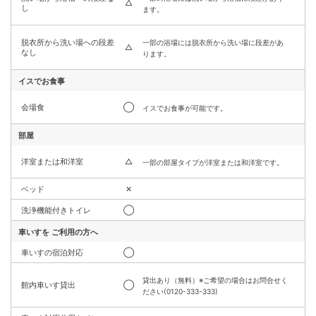
△
し
ます。
脱衣所から洗い場への段差
一部の浴場には脱衣所から洗い場に段差があ
△
なし
ります。
イスでお食事
会場食
◯
イスでお食事が可能です。
部屋
洋室または和洋室
△
一部の部屋タイプが洋室または和洋室です。
ベッド
✕
洗浄機能付きトイレ
◯
車いすを
ご利用の方へ
車いすの宿泊対応
◯
貸出あり（無料）※ご希望の場合はお問合せく
館内車いす貸出
◯
ださい(0120-333-333)