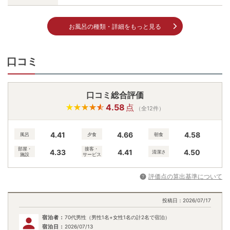
お風呂の種類・詳細をもっと見る
口コミ
口コミ総合評価
4.58
点
（全12件）
4.41
4.66
4.58
風呂
夕食
朝食
部屋・
接客・
4.33
4.41
4.50
清潔さ
施設
サービス
評価点の算出基準について
投稿日：
2026/07/17
宿泊者：
70代男性（男性1名+女性1名の計2名で宿泊）
宿泊日：
2026/07/13