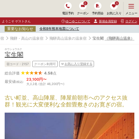
0
0
メ
メニュー
電話予約
クーポン
予約照会
お気に入り
ニ
ュ
ようこそ ゲストさん
ゆこゆこについて
新規会員登録
ログイン
ー
重要なお知らせ
令和8年熊本地震について
を
開
泉宿
飛騨・高山の温泉宿
飛騨高山温泉の温泉宿
宝生閣
（飛騨高山温泉）
く
ホウショウカク
宝生閣
お気に入り登録する
宿コード :
2157
クーポン利用可
4.58
点
総合評価
23,100円〜
最安値
(税込)
大人2名 (合計 46,200円〜)
古い町並、高山陣屋、陣屋前朝市へのアクセス抜
群！観光に大変便利な全館畳敷きのお寛ぎの宿。