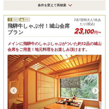
条件を変えて再検索
2
名
1
室時
大人1名あ
2食付
和室
たり(税込)
飛騨牛しゃぶ付！城山会席
23
,
100
プラン
円〜
メインに飛騨牛のしゃぶしゃぶがついた約12品の城山
会席をご用意！地元料理をお楽しみ頂けます。