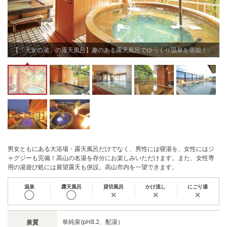
【「天女の湯」の露天風呂】趣のある露天風呂でゆっくり温泉を堪能！
男女ともにある大浴場・露天風呂だけでなく、男性には寝湯を、女性にはジ
ャグジーも完備！高山の名湯を存分にお楽しみいただけます。また、女性専
用の湯遊び処には展望露天も併設。高山市内を一望できます。
温泉
露天風呂
貸切風呂
かけ流し
にごり湯
◯
◯
✕
✕
✕
単純泉(pH8.2、配湯）
泉質