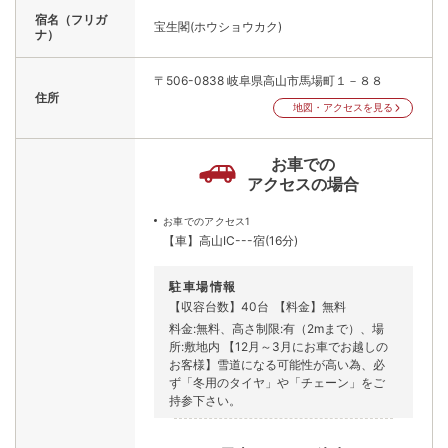
宿名（フリガ
宝生閣(ホウショウカク)
ナ）
〒506-0838
岐阜県高山市馬場町１－８８
住所
地図・アクセスを見る
お車での
アクセスの場合
お車でのアクセス1
【車】高山IC---宿(16分)
駐車場情報
【収容台数】40台
【料金】無料
料金:無料、高さ制限:有（2mまで）、場
所:敷地内 【12月～3月にお車でお越しの
お客様】雪道になる可能性が高い為、必
ず「冬用のタイヤ」や「チェーン」をご
持参下さい。