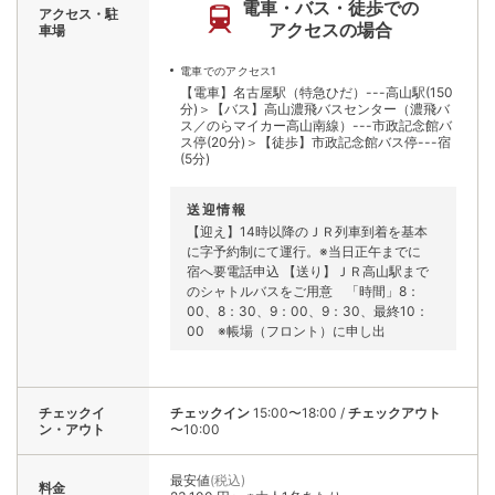
電車・バス・徒歩での
アクセス・駐
アクセスの場合
車場
電車でのアクセス1
【電車】名古屋駅（特急ひだ）---高山駅(150
分)＞【バス】高山濃飛バスセンター（濃飛バ
ス／のらマイカー高山南線）---市政記念館バ
ス停(20分)＞【徒歩】市政記念館バス停---宿
(5分)
送迎情報
【迎え】14時以降のＪＲ列車到着を基本
に字予約制にて運行。※当日正午までに
宿へ要電話申込 【送り】ＪＲ高山駅まで
のシャトルバスをご用意 「時間」8：
00、8：30、9：00、9：30、最終10：
00 ※帳場（フロント）に申し出
チェックイ
チェックイン
15:00〜18:00
/
チェックアウト
ン・アウト
〜10:00
最安値
(税込)
料金