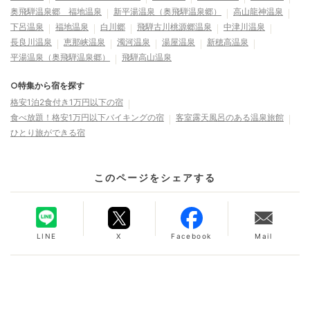
奥飛騨温泉郷 福地温泉
新平湯温泉（奥飛騨温泉郷）
高山龍神温泉
下呂温泉
福地温泉
白川郷
飛騨古川桃源郷温泉
中津川温泉
長良川温泉
恵那峡温泉
濁河温泉
湯屋温泉
新穂高温泉
平湯温泉（奥飛騨温泉郷）
飛騨高山温泉
○特集から宿を探す
格安1泊2食付き1万円以下の宿
食べ放題！格安1万円以下バイキングの宿
客室露天風呂のある温泉旅館
ひとり旅ができる宿
このページをシェアする
LINE
X
Facebook
Mail