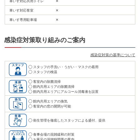
車いす対応共用トイレ
✕
車いす対応客室
✕
車いす専用駐車場
✕
感染症対策取り組みのご案内
感染症対策の基準について
スタッフの手洗い・うがい・マスクの着用
スタッフの検温
客室内の除菌清掃
館内共用エリアの除菌清掃
館内共用エリアにアルコール消毒液を設置
館内共用エリアの換気
客室内の窓の開閉が可能
衛生管理を徹底したスタッフによる盛付、提供
食事会場の混雑緩和の対策
お風呂の混雑時間帯の案内