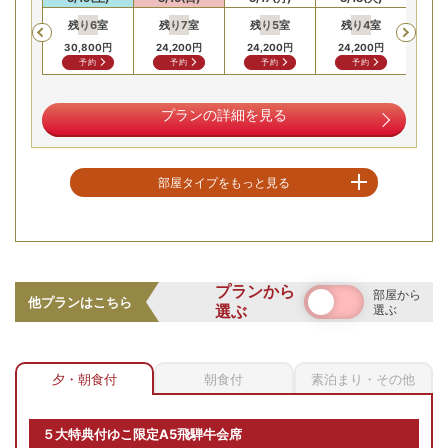
残り
6
室
残り
7
室
残り
5
室
残り
4
室
Previous
00
円
24,
30,800
円
24,200
円
24,200
円
24,200
円
合せ
予約
予約
予約
予約
プランの詳細を見る
部屋タイプをもっと見る
空室を表示
【お部屋タイプ】
おまかせ
プランから
部屋から
お部屋の詳細を見る
他プランはこちら
選ぶ
選ぶ
露天付客室
【露天風呂付客室の客室露天
夕・朝食付
朝食付
素泊まり・その他
風呂/例】眺望をひとり占め
2
名
1
室時大人1名あたり(税込)
できる露天風呂
申込番号
2157-W1011
38
,
500
円～
５大特典付ゆこ限定A5飛騨牛会席