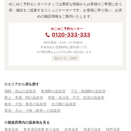
ゆこゆこ予約センタースタッフは豊富な情報からお客様のご希望に合う
宿・施設をご提案するコミュニケーターです。お客様に寄り添い、お求
めの施設情報をご案内いたします。
ゆこゆこ予約センター
0120-333-333
※年中無休（9:00～21:00受付）。
年末年始も営業時間は通常通りです。
※17時以降および土日は特に混み合います。
宿コード：
2157
○エリアから宿を探す
飛騨・高山の温泉宿
奥飛騨の温泉宿
下呂・南飛騨の温泉宿
郡上・美濃・関の温泉宿
恵那・多治見・可児・加茂の温泉宿
岐阜・大垣・養老の温泉宿
白川郷の温泉宿
尾張・犬山・小牧（岐阜）の温泉宿
○都道府県内の温泉地を見る
養老温泉
奥美濃温泉郷 郡上温泉
岩寿温泉
馬瀬川温泉
柿野温泉