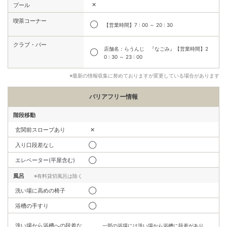
✕
プール
喫茶コーナー
◯
【営業時間】7 : 00 ～ 20 : 30
クラブ・バー
店舗名：らうんじ 『なごみ』【営業時間】2
◯
0 : 30 ～ 23 : 00
※最新の情報収集に努めておりますが変更している場合があります
バリアフリー情報
階段移動
玄関前スロープあり
✕
入り口段差なし
◯
エレベーター(平屋含む)
◯
風呂
※有料貸切風呂は除く
洗い場に高めの椅子
◯
浴槽の手すり
◯
洗い場から浴槽への段差な
一部の浴場には洗い場から浴槽に段差があり