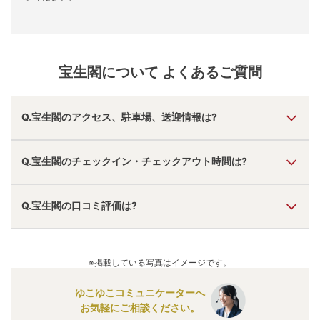
宝生閣
について よくあるご質問
Q.宝生閣のアクセス、駐車場、送迎情報は?
A.
車で高山ICより16分。
Q.宝生閣のチェックイン・チェックアウト時間は?
駐車場あり。
無料送迎あり。
アクセス情報の詳細は
こちら
。
A.
チェックインは
15:00
~
18:00
、チェックアウトは〜
10:00
Q.宝生閣の口コミ評価は?
です。
※プランによって異なる場合があります。
A.
口コミ総合評価は
4.58
点で、
夕食評価が最も高いです。
口コミ情報の詳細は
こちら
。
※掲載している写真はイメージです。
ゆこゆこコミュニケーターへ
お気軽にご相談ください。