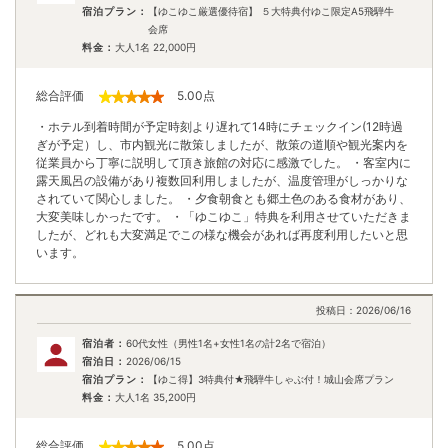
宿泊プラン：
【ゆこゆこ厳選優待宿】 ５大特典付ゆこ限定A5飛騨牛
会席
料金：
大人1名
22,000
円
総合評価
5.00
点
・ホテル到着時間が予定時刻より遅れて14時にチェックイン(12時過
ぎが予定）し、市内観光に散策しましたが、散策の道順や観光案内を
従業員から丁寧に説明して頂き旅館の対応に感激でした。 ・客室内に
露天風呂の設備があり複数回利用しましたが、温度管理がしっかりな
されていて関心しました。 ・夕食朝食とも郷土色のある食材があり、
大変美味しかったです。 ・「ゆこゆこ」特典を利用させていただきま
したが、どれも大変満足でこの様な機会があれば再度利用したいと思
います。
投稿日：
2026/06/16
宿泊者：
60代女性（男性1名+女性1名の計2名で宿泊）
宿泊日：
2026/06/15
宿泊プラン：
【ゆこ得】3特典付★飛騨牛しゃぶ付！城山会席プラン
料金：
大人1名
35,200
円
総合評価
5.00
点