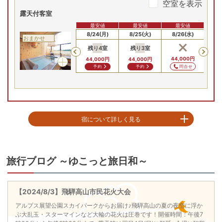
空室を表示
露天付客室
最安値
最安値
最安値
8/22(土)
8/23(日)
8/24(月)
8/25(火)
8/26(水)
8/
おまかせ
残り
4
室
残り
3
室
残
Previous
44,000
円
44,000
円
44,000
円
44
問合せ
予約
予約
宿について詳しく見る
館内は畳敷きでご自宅のように素足でお寛ぎ頂けます。最上階には信楽焼と
石造りの趣の異なる露天風呂を備えたお部屋があり、和室と和洋室、お好み
でお選び頂けます。同じく最上階には女性専用リラクゼーションルーム『織
旅行ブログ ～ゆこっと旅日和～
姫』がございます。二つの展望露天風呂とテルマリウム「星浴」、マッサー
ジチェア等、女性の為の癒しの空間がございます。お料理は「飛騨牛」をは
じめとした飛騨の旬味を取り揃え、お好みのコースをお選び頂けます。当館
【2024/8/3】飛騨高山市民花火大会
は古い町並を見下ろす城山城址の高台にございます。森林浴百選の森に数え
られる城山公園では春の桜、秋の紅葉、冬の雪景色など四季の移り変わりを
アルプス展望公園スカイパークからお届け♪飛騨高山の夏の夜空に浮か
お楽しみ頂けます。古い町並、高山陣屋、陣屋前朝市へは徒歩３分と観光に
ぶ大乱玉・スターマインなど大輪の花火は圧巻です！開催時間：午後7
大変便利です。観光の拠点としてどうぞご利用下さいませ。
