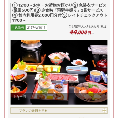
① 12:00～お車・お荷物お預かり② 色浴衣サービス
(通常500円)③ 夕食時「飛騨牛握り」2貫サービス
(土)
8/16(日)
8/17(月)
8/18(火)
8/19(水)
8/
④ 館内利用券2,000円分付⑤ レイトチェックアウト
残り
4
室
残り
4
室
残
Previous
11:00～
39,600
円
39,600
円
39,600
円
39,600
円
39,
2
名
1
室時大人1名あたり(税込)
申込番号
2157-W1011
問合せ
問合せ
予約
予約
44
,
000
円～
プランの詳細を見る
夕食一例
プランの詳細を見る