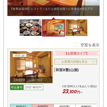
｢飛
【食事会場/例】レストランまたは個室会場でお食事を※指定不可
【
空室を表示
【お部屋タイプ】
和室
お部屋の詳細を見る
和室8畳(山側)
【和室8畳（山側）/例】
2
名
1
室時大人1名あたり(税込)
申込番号
2157-W1011
23
,
100
円～
(金)
8/15(土)
8/16(日)
8/17(月)
8/18(火)
8/