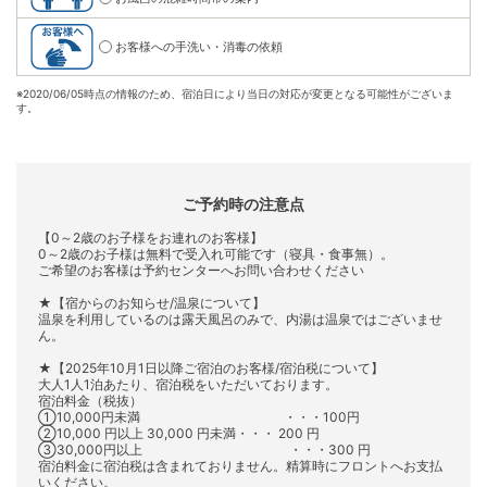
お客様への手洗い・消毒の依頼
※
2020/06/05時点の情報のため、宿泊日により当日の対応が変更となる可能性がございま
す。
ご予約時の注意点
【0～2歳のお子様をお連れのお客様】
0～2歳のお子様は無料で受入れ可能です（寝具・食事無）。
ご希望のお客様は予約センターへお問い合わせください
★【宿からのお知らせ/温泉について】
温泉を利用しているのは露天風呂のみで、内湯は温泉ではございませ
ん。
★【2025年10月1日以降ご宿泊のお客様/宿泊税について】
大人1人1泊あたり、宿泊税をいただいております。
宿泊料金（税抜）
①10,000円未満 ・・・100円
②10,000 円以上 30,000 円未満・・・ 200 円
③30,000円以上 ・・・300 円
宿泊料金に宿泊税は含まれておりません。精算時にフロントへお支払
いください。