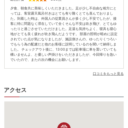
夕食、朝食共に美味しくいただきました。足が少し不自由な相方にと
っては、客室露天風呂付きはとても有り難くとても喜んでおりまし
た。到着した時は、外国人の従業員さんが多く少し不安でしたが、接
客に特に問題なく滞在していて全くそんな不安は吹き飛び、とてもゆ
ったりと過ごさせていただけました。足湯も気持ちよく、寝具も寝心
地がとても良く疲れが吹き飛んだようです。 部屋の照明が暗めに設定
されていた点が気になりましたが、施設側さんの、ゆったりくつろい
でもらう為の配慮だと他のお客様に説明しているのを聞いて納得しま
した。 チェックアウト後に、13:00までは駐車場に車を置いていても
構いませんよ、と優しい声掛けをいただきましたが、今回帰りを急い
でいたので、またの次の機会にお願いします。
口コミをもっと見る
アクセス