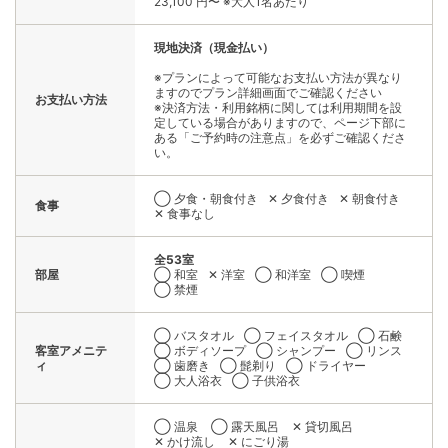
23,100 円〜 ※大人1名あたり
現地決済（現金払い）
※プランによって可能なお支払い方法が異なり
ますのでプラン詳細画面でご確認ください
お支払い方法
※決済方法・利用銘柄に関しては利用期間を設
定している場合がありますので、ページ下部に
ある「ご予約時の注意点」を必ずご確認くださ
い。
◯ 夕食・朝食付き
✕ 夕食付き
✕ 朝食付き
食事
✕ 食事なし
全53室
部屋
◯ 和室
✕ 洋室
◯ 和洋室
◯ 喫煙
◯ 禁煙
◯ バスタオル
◯ フェイスタオル
◯ 石鹸
客室アメニテ
◯ ボディソープ
◯ シャンプー
◯ リンス
ィ
◯ 歯磨き
◯ 髭剃り
◯ ドライヤー
◯ 大人浴衣
◯ 子供浴衣
◯ 温泉
◯ 露天風呂
✕ 貸切風呂
✕ かけ流し
✕ にごり湯