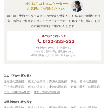
ゆこゆこコミュニケーターへ
お気軽にご相談ください。
ゆこゆこ予約センタースタッフは豊富な情報からお客様のご希望に合う
宿・施設をご提案するコミュニケーターです。お客様に寄り添い、お求
めの施設情報をご案内いたします。
ゆこゆこ予約センター
0120-333-333
※年中無休（9:00～21:00受付）。
年末年始も営業時間は通常通りです。
※17時以降および土日は特に混み合います。
○エリアから宿を探す
北海道の温泉宿
東北の温泉宿
関東の温泉宿
伊豆・箱根の温泉宿
甲信越の温泉宿
東海の温泉宿
北陸の温泉宿
近畿（関西）の温泉宿
中国・四国の温泉宿
九州・沖縄の温泉宿
○温泉地から宿を探す
北海道の温泉地
東北の温泉地
関東の温泉地
伊豆・箱根の温泉地