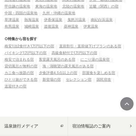
甲信越の温泉地
東海の温泉地
北陸の温泉地
近畿（関西）の宿
中国・四国の温泉地
九州・沖縄の温泉地
草津温泉
熱海温泉
伊香保温泉
鬼怒川温泉
南紀白浜温泉
有馬温泉
城崎温泉
道後温泉
昼神温泉
伊東温泉
○特集から宿を探す
格安1泊2食付き1万円以下の宿
直前割引・直前値下げプランのある宿
バイキング1万円以下の宿
高級食材付で1万円以下の宿
格安で泊まれる宿
客室露天風呂のある宿
にごり湯の温泉宿
貸切風呂が無料の宿
海・湖眺望の露天風呂がある宿
カニ食べ放題の宿
夕食評価4.5点以上の宿
部屋食を楽しめる宿
ひとり旅ができる宿
新登場の宿
セレクション宿
国民宿舎
送迎付きの宿
温泉旅行メディア
宿泊情報誌のご案内