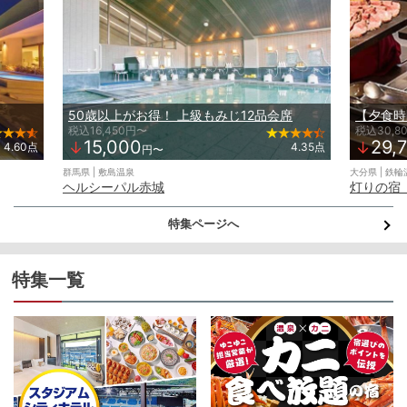
50歳以上がお得！ 上級もみじ12品会席
税込16,450円〜
税込30,8
15,000
29,
↓
↓
4.60点
4.35点
円〜
群馬県 | 敷島温泉
大分県 | 鉄
ヘルシーパル赤城
灯りの宿
特集ページへ
特集一覧