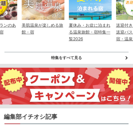
ランのあ
美肌温泉が楽しめる旅
夏休み・お盆に泊まれ
送迎付き
宿
館・宿
る温泉旅館・宿特集一
送迎バス
覧2026
宿・温泉
特集をすべて見る
編集部イチオシ記事