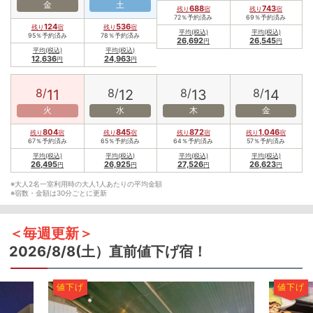
金
土
688
743
残り
宿
残り
宿
72％予約済み
69％予約済み
124
536
残り
宿
残り
宿
平均(税込)
平均(税込)
95％予約済み
78％予約済み
26,692
26,545
円
円
平均(税込)
平均(税込)
12,636
24,963
円
円
8/
8/
8/
8/
11
12
13
14
火
水
木
金
804
845
872
1,046
残り
宿
残り
宿
残り
宿
残り
宿
67％予約済み
65％予約済み
64％予約済み
57％予約済み
平均(税込)
平均(税込)
平均(税込)
平均(税込)
26,495
26,925
27,526
26,623
円
円
円
円
※大人2名一室利用時の大人1人あたりの平均金額
※宿数・金額は30分ごとに更新
＜毎週更新＞
2026/8/8(土）
直前値下げ宿！
値下げ
値下げ