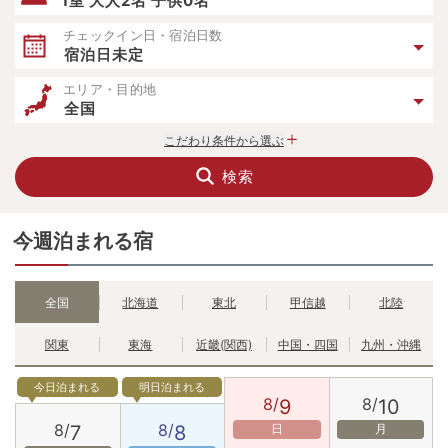
1室 大人2名 子供0名
チェックイン日・宿泊日数
宿泊日未定
エリア・目的地
全国
こだわり条件から選ぶ
検索
今週泊まれる宿
全国
北海道
東北
甲信越
北陸
関東
東海
近畿(関西)
中国・四国
九州・沖縄
今日泊まれる
明日泊まれる
8/
8/
9
10
8/
8/
7
8
日
月