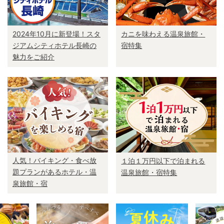
2024年10月に新登場！スタ
カニを味わえる温泉旅館・
ジアムシティホテル長崎の
宿特集
魅力をご紹介
人気！バイキング・食べ放
１泊１万円以下で泊まれる
題プランがあるホテル・温
温泉旅館・宿特集
泉旅館・宿