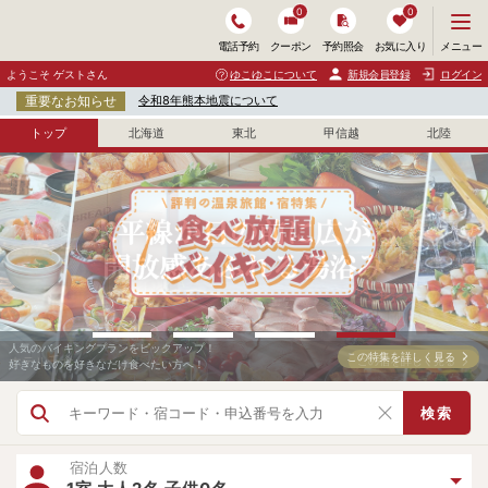
0
0
メ
メニュー
電話予約
クーポン
予約照会
お気に入り
ニ
ュ
ようこそ ゲストさん
ゆこゆこについて
新規会員登録
ログイン
ー
重要なお知らせ
令和8年熊本地震について
を
開
トップ
北海道
東北
甲信越
北陸
く
早めの予約がお得への近道！
人気のバイキングプランをピックアップ！
この特集を詳しく見る
この特集を詳しく見る
大江戸温泉物語Premium ホテルニュー塩原
ホテル千倉
この宿を詳しく見る
この宿を詳しく見る
先割プランのある温泉旅館・ホテル・宿
好きなものを好きなだけ食べたい方へ！
検索
宿泊人数