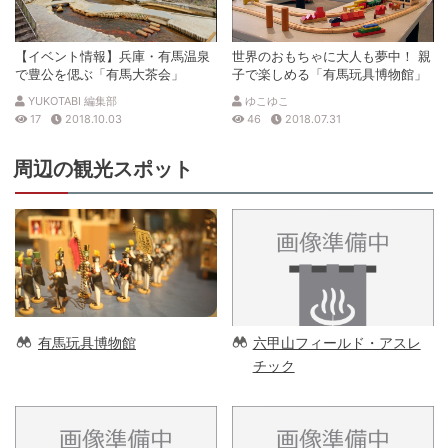
【イベント情報】兵庫・有馬温泉
世界のおもちゃに大人も夢中！ 親
で豊公を偲ぶ「有馬大茶会」
子で楽しめる「有馬玩具博物館」
YUKOTABI 編集部
ゆこゆこ
17
2018.10.03
46
2018.07.31
周辺の観光スポット
有馬玩具博物館
六甲山フィールド・アスレ
チック