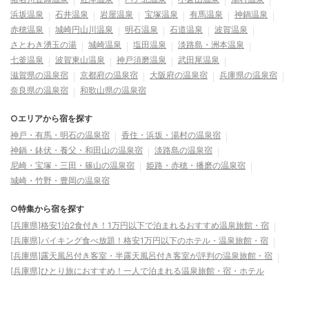
浜坂温泉
石井温泉
岩屋温泉
宝塚温泉
有馬温泉
神鍋温泉
赤穂温泉
城崎円山川温泉
明石温泉
石道温泉
波賀温泉
さとわき湧玉の湯
城崎温泉
塩田温泉
淡路島・洲本温泉
七釜温泉
波賀東山温泉
神戸須磨温泉
武田尾温泉
滋賀県の温泉宿
京都府の温泉宿
大阪府の温泉宿
兵庫県の温泉宿
奈良県の温泉宿
和歌山県の温泉宿
○エリアから宿を探す
神戸・有馬・明石の温泉宿
香住・浜坂・湯村の温泉宿
神鍋・鉢伏・養父・和田山の温泉宿
淡路島の温泉宿
尼崎・宝塚・三田・篠山の温泉宿
姫路・赤穂・播磨の温泉宿
城崎・竹野・豊岡の温泉宿
○特集から宿を探す
[兵庫県]格安1泊2食付き！1万円以下で泊まれるおすすめ温泉旅館・宿
[兵庫県]バイキング食べ放題！格安1万円以下のホテル・温泉旅館・宿
[兵庫県]露天風呂付き客室・半露天風呂付き客室が評判の温泉旅館・宿
[兵庫県]ひとり旅におすすめ！一人で泊まれる温泉旅館・宿・ホテル