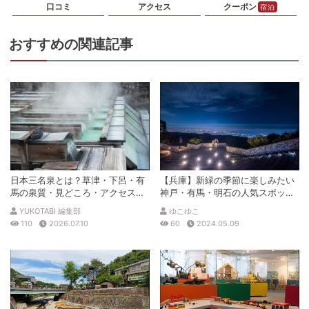
口コミ
アクセス
クーポン
宿泊
おすすめの関連記事
有馬山叢 御所別墅（ありまさんそう
ごしょべっしょ）
- 点 (全-件)
80,000
円〜
（税込）
客室は全１０棟・全室スイートルーム。すべての客室風呂には、御所泉源
および妬泉源の有馬温泉が引き湯されています。有馬に静かにたたずむ大
人の隠れ家です。
日本三名泉とは？草津・下呂・有
【兵庫】新緑の季節に楽しみたい
馬の泉質・見どころ・アクセスを
神戸・有馬・明石の人気スポット
徹底解説
3選
YUKOTABI 編集部
ゆこゆこ
110
2026.07.10
60
2024.05.09