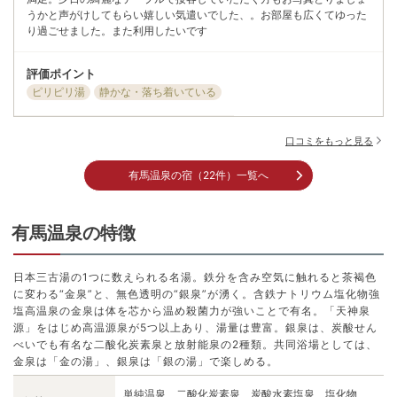
うかと声がけしてもらい嬉しい気遣いでした、。お部屋も広くてゆった
り過ごせました。また利用したいです
御幸荘 花結び
- 点 (全-件)
評価ポイント
29,700
円〜
（税込）
ピリピリ湯
静かな・落ち着いている
お部屋で味わう目･舌共に美味な会席。有馬の名湯『金泉・銀泉』を爽快
な露天風呂と展望大浴場で愉しむ
口コミをもっと見る
有馬温泉の宿（22件）一覧へ
有馬温泉 陶泉 御所坊
有馬温泉の特徴
- 点 (全-件)
21,400
円〜
（税込）
日本三古湯の1つとして名高い有馬温泉の中でも最も歴史のある宿「陶
日本三古湯の1つに数えられる名湯。鉄分を含み空気に触れると茶褐色
泉 御所坊」 力強さのある「金泉」と、文豪・谷崎潤一郎氏が愛した陰
に変わる“金泉”と、無色透明の“銀泉”が湧く。含鉄ナトリウム塩化物強
翳の美しさを堪能
塩高温泉の金泉は体を芯から温め殺菌力が強いことで有名。「天神泉
源」をはじめ高温源泉が5つ以上あり、湯量は豊富。銀泉は、炭酸せん
べいでも有名な二酸化炭素泉と放射能泉の2種類。共同浴場としては、
金泉は「金の湯」、銀泉は「銀の湯」で楽しめる。
月光園 鴻朧館
単純温泉、二酸化炭素泉、炭酸水素塩泉、塩化物