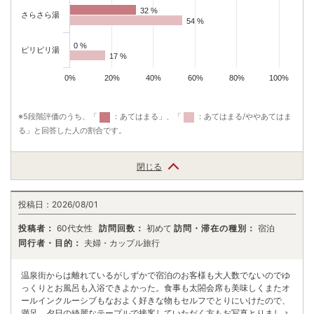
32 %
32 %
さらさら湯
54 %
54 %
0 %
0 %
ピリピリ湯
17 %
17 %
有馬温泉 ホテル花小宿
0%
20%
40%
60%
80%
100%
- 点 (全-件)
16,500
円〜
（税込）
温泉情緒あふれる無料貸切風呂が楽しめる大人の隠れ宿。全9室の繊細な
※5段階評価のうち、「
：あてはまる」、「
：あてはまる/ややあてはま
木造建築で、お食事を堪能し、ゆったりと過ごす。
る」と回答した人の割合です。
閉じる
有馬温泉 銀水荘 兆楽
投稿日：
2026/08/01
- 点 (全-件)
31,900
円〜
（税込）
投稿者：
60代女性
訪問回数：
初めて
訪問・滞在の種別：
宿泊
有馬を見渡す高台に位置し、六甲の雄大な自然に囲まれた、櫟林の中に佇
同行者・目的：
夫婦・カップル旅行
む湯宿。お客様一人ひとりに対して、心のこもったおもてなしでお出迎
え。 銀水荘兆楽で、非日常な癒しのひとときを。
温泉街からは離れているがしずかで宿泊のお客様も大人数でないのでゆ
っくりとお風呂も入浴できよかった。食事も太閤会席も美味しくまたオ
ールインクルーシブもなおよく好きな物もセルフでとりにいけたので、
満足。夕日の綺麗なテープルで接客していただく方もお写真とりましょ