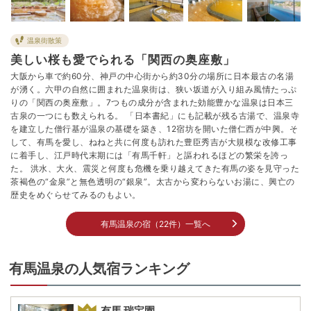
温泉街散策
美しい桜も愛でられる「関西の奥座敷」
大阪から車で約60分、神戸の中心街から約30分の場所に日本最古の名湯
が湧く。六甲の自然に囲まれた温泉街は、狭い坂道が入り組み風情たっぷ
りの「関西の奥座敷」。7つもの成分が含まれた効能豊かな温泉は日本三
古泉の一つにも数えられる。 「日本書紀」にも記載が残る古湯で、温泉寺
を建立した僧行基が温泉の基礎を築き、12宿坊を開いた僧仁西が中興。そ
して、有馬を愛し、ねねと共に何度も訪れた豊臣秀吉が大規模な改修工事
に着手し、江戸時代末期には「有馬千軒」と謳われるほどの繁栄を誇っ
た。 洪水、大火、震災と何度も危機を乗り越えてきた有馬の姿を見守った
茶褐色の“金泉”と無色透明の“銀泉”。太古から変わらないお湯に、興亡の
歴史をめぐらせてみるのもよい。
有馬温泉の宿（22件）一覧へ
有馬温泉の人気宿ランキング
有馬 瑞宝園