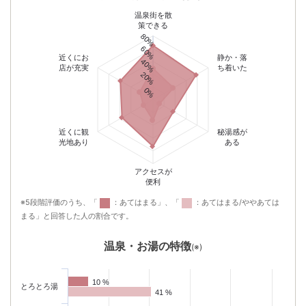
【1人泊プラン好評販売中】有馬温泉 旅館「角の坊」は鎌倉時代以前から
温泉街を散
の古い歴史があります。 最古の湯である金泉を配し、静かな和風客室に
策できる
て四季折々の懐石料理をお楽しみくださいませ。
80%
60%
近くにお
静か・落
40%
店が充実
ち着いた
20%
0%
メープル有馬
4.50点 (全6件)
近くに観
秘湯感が
27,570
円〜
（税込）
光地あり
ある
★「豊寿泉源」と呼ばれる自家源泉のラジウム銀泉を趣向の異なる6種類
の浴槽で堪能★多彩な湯船と地場産の旬食材を厳選した創作会席を満喫
アクセスが
便利
※5段階評価のうち、「
：あてはまる」、「
：あてはまる/ややあては
まる」と回答した人の割合です。
有馬グランドホテル
温泉・お湯の特徴
(※)
- 点 (全-件)
29,150
円〜
（税込）
最上階の絶景露天風呂で金泉･銀泉をじっくり堪能！有馬の老舗の名旅館
10 %
10 %
とろとろ湯
41 %
41 %
で非日常を味わう♪