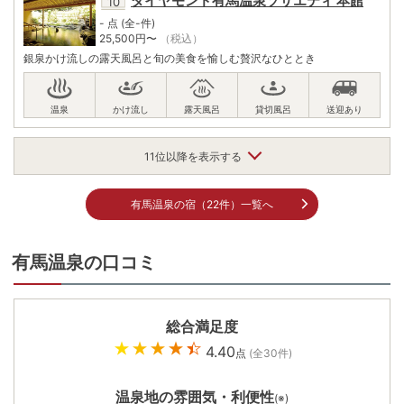
ダイヤモンド有馬温泉ソサエティ 本館
- 点 (全-件)
25,500
円〜
（税込）
銀泉かけ流しの露天風呂と旬の美食を愉しむ贅沢なひととき
月光園 游月山荘
11位以降を表示する
4.75点 (全11件)
29,700
円〜
（税込）
有馬温泉の宿（22件）一覧へ
名湯「金泉」をかけ流す露天風呂が自慢の湯宿。月光橋を渡り、姉妹館
「鴻朧館」の温泉もご利用可能。日本料理職人が手掛けるオリジナル創作
ビュッフェも人気。
有馬温泉の口コミ
総合満足度
有馬温泉 角の坊
4.40
点
(全
30
件)
3.35点 (全3件)
11,000
円〜
（税込）
温泉地の雰囲気・利便性
(※)