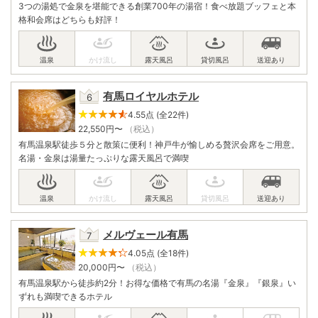
3つの湯処で金泉を堪能できる創業700年の湯宿！食べ放題ブッフェと本
格和会席はどちらも好評！
有馬ロイヤルホテル
4.55点 (全22件)
22,550
円〜
（税込）
有馬温泉駅徒歩５分と散策に便利！神戸牛が愉しめる贅沢会席をご用意。
名湯・金泉は湯量たっぷりな露天風呂で満喫
メルヴェール有馬
4.05点 (全18件)
20,000
円〜
（税込）
有馬温泉駅から徒歩約2分！お得な価格で有馬の名湯『金泉』『銀泉』い
ずれも満喫できるホテル