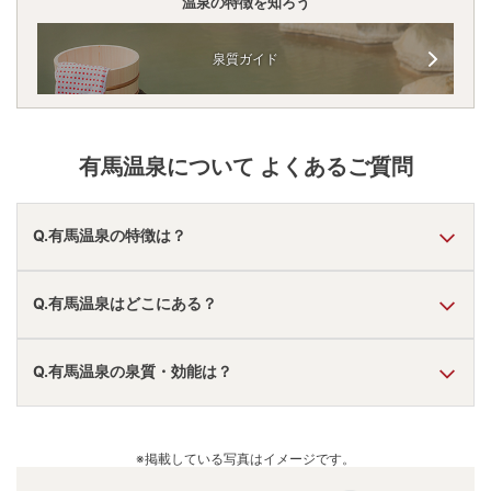
温泉の特徴を知ろう
泉質ガイド
有馬温泉
について よくあるご質問
Q.有馬温泉の特徴は？
A.
温泉・お湯の特徴は
さらさら
しており、温泉地の雰囲気は
Q.有馬温泉はどこにある？
「温泉街を散策できる」
と言われています。
有馬温泉
の口コミ情報の詳細は
こちら
。
A.
有馬温泉
は、
兵庫県神戸市北区有馬町
にあります。
Q.有馬温泉の泉質・効能は？
車でお越しの方は、西宮北ICから車で約15分または西宮山
口南ICから車で約5分。
電車でお越しの方は、有馬温泉駅からすぐ。
A.
泉質は
単純温泉、二酸化炭素泉、炭酸水素塩泉、塩化物
有馬温泉
のアクセス情報の詳細は
こちら
。
泉、硫酸塩泉、含鉄泉、ラジウム泉
などで、効能は
リウマ
※掲載している写真はイメージです。
チ、筋肉痛、腰痛、関節痛、冷え性、高血圧
などと言われ