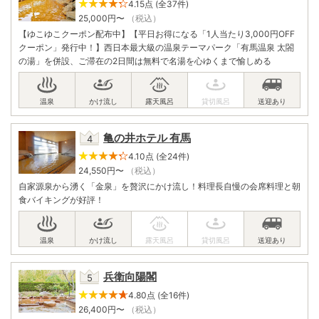
4.15点 (全37件)
25,000
円〜
（税込）
【ゆこゆこクーポン配布中】【平日お得になる「1人当たり3,000円OFF
クーポン」発行中！】西日本最大級の温泉テーマパーク「有馬温泉 太閤
の湯」を併設、ご滞在の2日間は無料で名湯を心ゆくまで愉しめる
亀の井ホテル 有馬
4.10点 (全24件)
24,550
円〜
（税込）
自家源泉から湧く「金泉」を贅沢にかけ流し！料理長自慢の会席料理と朝
食バイキングが好評！
兵衛向陽閣
4.80点 (全16件)
26,400
円〜
（税込）