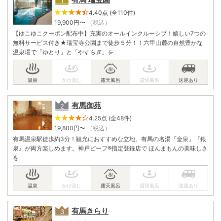
4.40点 (全110件)
19,900
円〜
（税込）
【ゆこゆこクーポン配布中】充実のオールインクルーシブ！嬉しい7つの
無料サービス付き★瑞宝寺公園まで徒歩５分！！六甲山麓の自然豊かな
温泉場で「ゆとり」と「やすらぎ」を
有馬御苑
4.25点 (全48件)
19,800
円〜
（税込）
有馬温泉駅徒歩約3分！観光におすすめな立地。有馬の名湯『金泉』『銀
泉』が両方楽しめます。神戸ビーフ®指定登録店で ほんまもんの美味しさ
を
有馬きらり