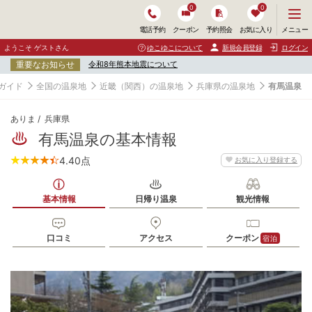
0
0
メ
メニュー
電話予約
クーポン
予約照会
お気に入り
ニ
ュ
ようこそ ゲストさん
ゆこゆこについて
新規会員登録
ログイン
ー
重要なお知らせ
令和8年熊本地震について
を
開
ガイド
全国の温泉地
近畿（関西）の温泉地
兵庫県の温泉地
有馬温泉
く
ありま
兵庫県
有馬温泉の基本情報
4.40
点
お気に入り登録する
基本情報
日帰り温泉
観光情報
口コミ
アクセス
クーポン
宿泊