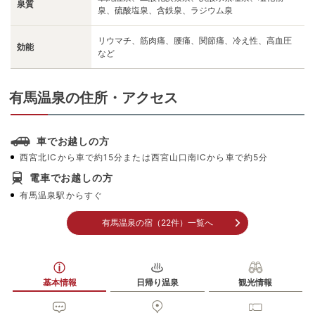
泉質
泉、硫酸塩泉、含鉄泉、ラジウム泉
- 点 (全-件)
41,800
円〜
（税込）
リウマチ、筋肉痛、腰痛、関節痛、冷え性、高血圧
有馬随一の自然と源泉かけ流しの温泉を愉しむ老舗宿
効能
など
有馬温泉の住所・アクセス
高山荘 華野
4.50点 (全4件)
車でお越しの方
36,685
円〜
（税込）
西宮北ICから車で約15分または西宮山口南ICから車で約5分
有馬温泉の高台に佇む、大人が寛ぐ花をテーマとした宿
電車でお越しの方
有馬温泉駅からすぐ
有馬温泉の宿（22件）一覧へ
神戸有馬温泉 元湯 龍泉閣～赤ちゃんも
楽しめるお部屋食の宿～
- 点 (全-件)
基本情報
日帰り温泉
観光情報
13,310
円〜
（税込）
赤ちゃんも楽しめるお部屋食の宿！有馬の名湯を家族で満喫♪