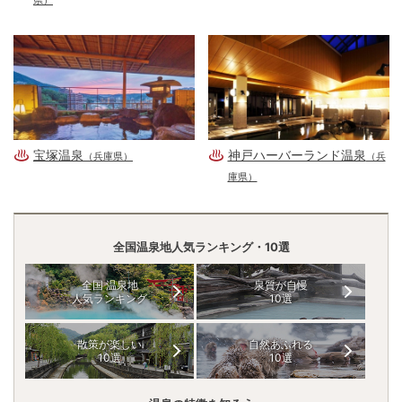
県）
宝塚温泉
神戸ハーバーランド温泉
（兵庫県）
（兵
庫県）
全国温泉地人気ランキング・10選
全国 温泉地
泉質が自慢
人気ランキング
10選
散策が楽しい
自然あふれる
10選
10選