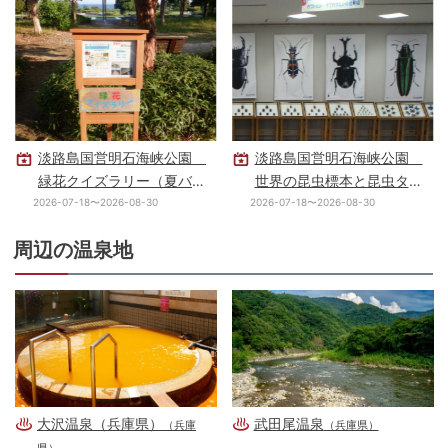
淡路島国営明石海峡公園
淡路島国営明石海峡公園
緑花クイズラリー（夏バー
世界の昆虫標本と昆虫タペ
ジョン）
ストリーの展示
2026-07-18〜2026-08-30
2026-07-18〜2026-08-30
周辺の温泉地
大沢温泉（兵庫県）
武田尾温泉
（兵庫
（兵庫県）