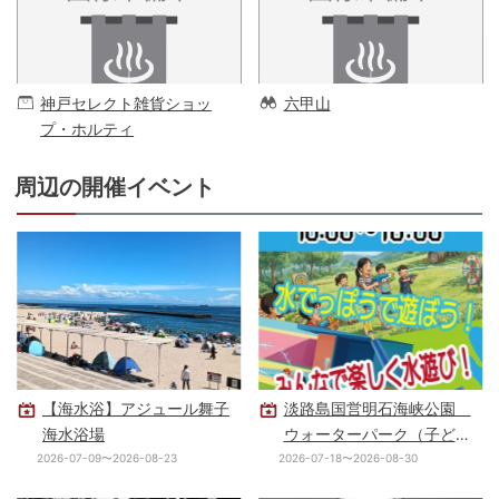
神戸セレクト雑貨ショッ
六甲山
プ・ホルティ
周辺の開催イベント
【海水浴】アジュール舞子
淡路島国営明石海峡公園
海水浴場
ウォーターパーク（子ども
の水遊び場）
2026-07-09〜2026-08-23
2026-07-18〜2026-08-30