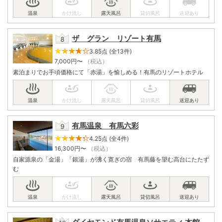
ザ グラン リゾート有馬
3.85点 (全13件)
7,000
円〜
（税込）
素泊まりでお手頃価格にて「赤湯」を愉しめる！有馬のリゾートホテル
有馬温泉 有馬六彩
4.25点 (全4件)
16,300
円〜
（税込）
自家源泉の「金湯」「銀湯」が沸く寛ぎの宿 有馬藤を望む高台にたたず
む