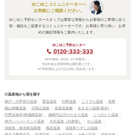
ています。
ゆこゆこコミュニケーターへ
お気軽にご相談ください。
ゆこゆこ予約センタースタッフは豊富な情報からお客様のご希望に合う
宿・施設をご提案するコミュニケーターです。お客様に寄り添い、お求
めの施設情報をご案内いたします。
ゆこゆこ予約センター
0120-333-333
※年中無休（9:00～21:00受付）。
年末年始も営業時間は通常通りです。
※17時以降および土日は特に混み合います。
○温泉地から宿を探す
神戸・六甲布引温泉
置塩温泉
竹野温泉
こうでら温泉
有野
槇山神籬温泉
日和山温泉
浜坂温泉郷
あまるべ温泉(香住)
竹野浜海岸(奥城崎温泉)
城崎円山川ひだまり温泉
こうのとり温泉
神戸ハーバーランド温泉
大沢温泉（兵庫県）
やぶ温泉
淡路島・南淡路温泉郷
海若温泉
淡路島うずしお温泉
猪名川豊壽温泉
佐津温泉
ハチ北温泉
小倉山温泉
湯村温泉