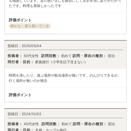
も感謝しています。足の悪い父にも親切にして頂き本当にありがたかっ
たです。料理も美味しかったです
評価ポイント
静かな・落ち着いている
投稿日：
2025/05/04
投稿者：
50代女性
訪問回数：
初めて
訪問・滞在の種別：
宿泊
同行者・目的：
家族旅行（小学生以下含まない）
時間を潰したり。遊ぶ場所や観光場所が無いです。のんびりできるが。
行く場所が無いのが残念
評価ポイント
投稿日：
2024/10/02
投稿者：
40代女性
訪問回数：
初めて
訪問・滞在の種別：
宿泊
同行者・目的：
夫婦・カップル旅行