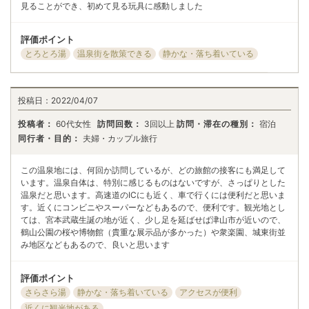
見ることができ、初めて見る玩具に感動しました
評価ポイント
とろとろ湯
温泉街を散策できる
静かな・落ち着いている
投稿日：
2022/04/07
投稿者：
60代女性
訪問回数：
3回以上
訪問・滞在の種別：
宿泊
同行者・目的：
夫婦・カップル旅行
この温泉地には、何回か訪問しているが、どの旅館の接客にも満足して
います。温泉自体は、特別に感じるものはないですが、さっぱりとした
温泉だと思います。高速道のICにも近く、車で行くには便利だと思いま
す。近くにコンビニやスーパーなどもあるので、便利です。観光地とし
ては、宮本武蔵生誕の地が近く、少し足を延ばせば津山市が近いので、
鶴山公園の桜や博物館（貴重な展示品が多かった）や衆楽園、城東街並
み地区などもあるので、良いと思います
評価ポイント
さらさら湯
静かな・落ち着いている
アクセスが便利
近くに観光地がある