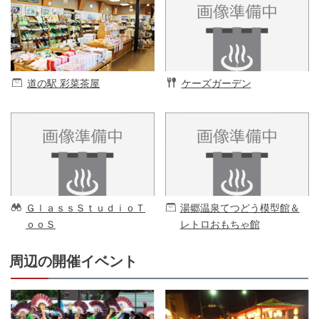
道の駅 彩菜茶屋
ケーズガーデン
ＧｌａｓｓＳｔｕｄｉｏＴ
湯郷温泉てつどう模型館＆
ｏｏＳ
レトロおもちゃ館
周辺の開催イベント