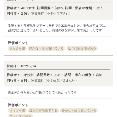
投稿者：
40代女性
訪問回数：
初めて
訪問・滞在の種別：
宿泊
同行者・目的：
家族旅行（小学生以下含む）
希望すると夜桜見学ツアーに無料で参加出来ました。集合場所までは、
宿の方が送って下さいました。満開の桜を満喫出来て良かったです
評価ポイント
さらさら湯
静かな・落ち着いている
近くに観光地がある
投稿日：
2022/12/14
投稿者：
10代女性
訪問回数：
初めて
訪問・滞在の種別：
宿泊
同行者・目的：
家族旅行（小学生以下含まない）
街全体が落ち着いた雰囲気でとても良かったです
評価ポイント
さらさら湯
温泉街を散策できる
静かな・落ち着いている
アクセスが便利