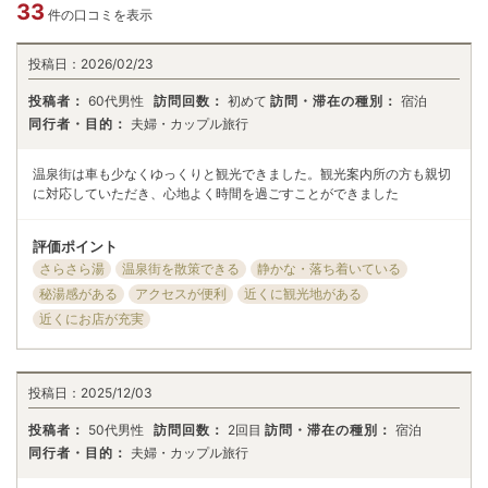
33
件の口コミを表示
投稿日：
2026/02/23
投稿者：
60代男性
訪問回数：
初めて
訪問・滞在の種別：
宿泊
同行者・目的：
夫婦・カップル旅行
温泉街は車も少なくゆっくりと観光できました。観光案内所の方も親切
に対応していただき、心地よく時間を過ごすことができました
評価ポイント
さらさら湯
温泉街を散策できる
静かな・落ち着いている
秘湯感がある
アクセスが便利
近くに観光地がある
近くにお店が充実
投稿日：
2025/12/03
投稿者：
50代男性
訪問回数：
2回目
訪問・滞在の種別：
宿泊
同行者・目的：
夫婦・カップル旅行