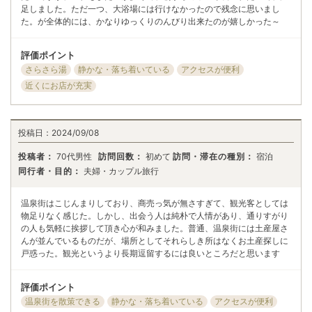
足しました。ただ一つ、大浴場には行けなかったので残念に思いまし
た。が全体的には、かなりゆっくりのんびり出来たのが嬉しかった～
評価ポイント
さらさら湯
静かな・落ち着いている
アクセスが便利
近くにお店が充実
投稿日：
2024/09/08
投稿者：
70代男性
訪問回数：
初めて
訪問・滞在の種別：
宿泊
同行者・目的：
夫婦・カップル旅行
温泉街はこじんまりしており、商売っ気が無さすぎて、観光客としては
物足りなく感じた。しかし、出会う人は純朴で人情があり、通りすがり
の人も気軽に挨拶して頂き心が和みました。普通、温泉街には土産屋さ
んが並んでいるものだが、場所としてそれらしき所はなくお土産探しに
戸惑った。観光というより長期逗留するには良いところだと思います
評価ポイント
温泉街を散策できる
静かな・落ち着いている
アクセスが便利