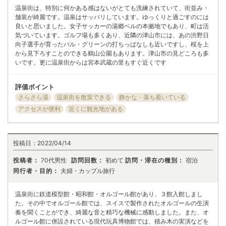
温泉街は、特別に何かある感はないがとても洗練されていて、街並み・
舗装が綺麗です。温泉はサッパリしています。ゆっくりと過ごすのには
良いと思いました。女子サッカーの湯郷ベルの本拠地でもあり、町は活
気づいています。ゴルフ場も多くあり、近隣の津山市には、あの渋野日
向子選手が育ったパル・グリーンの打ちっぱなしも近いですし、桜を上
から見下ろすことのできる鶴山公園もあります。津山市の見どころも多
いです。更に温泉街からは宮本武蔵の里もすぐ近くです
評価ポイント
さらさら湯
温泉街を散策できる
静かな・落ち着いている
アクセスが便利
近くに観光地がある
投稿日：
2022/04/14
投稿者：
70代男性
訪問回数：
初めて
訪問・滞在の種別：
宿泊
同行者・目的：
夫婦・カップル旅行
温泉街に鉄道模型館・昭和館・オルゴール館があり、３館入館しまし
た。その中でオルゴール館では、スイスで製作されたオルゴールの生演
奏を聞くことができ、綺麗な音と精巧な機械に感動しました。また、オ
ルゴール館に併設されている現代玩具博物館では、積み木の実演などを