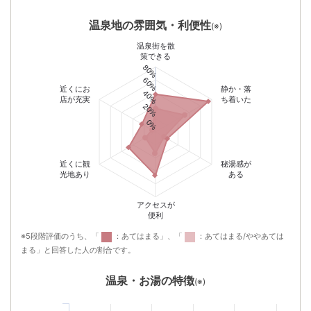
温泉地の雰囲気・利便性
(※)
温泉街を散
策できる
80%
60%
近くにお
静か・落
40%
店が充実
ち着いた
20%
0%
近くに観
秘湯感が
光地あり
ある
アクセスが
便利
※5段階評価のうち、「
：あてはまる」、「
：あてはまる/ややあては
まる」と回答した人の割合です。
温泉・お湯の特徴
(※)