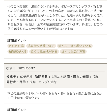
ゆのごう美春閣、湯郷グランドホテル、ポピースプリングススパなど多
くの宿泊施設に泊まりました。竹亭の宿は、趣があり落ち着いて過ごせ
ました。湯郷鷺温泉館も良いところでした。足湯もあり気持ち良く散策
することも出来るのてリフレッシュすることも出来るのて最高ですね。
料理も夕食、朝食は、全ての宿泊施設に付いています。料理は、どこの
宿泊施設もメニューが違いますが美味しいですね
評価ポイント
さらさら湯
温泉街を散策できる
静かな・落ち着いている
秘湯感がある
近くに観光地がある
近くにお店が充実
投稿日：
2024/03/17
投稿者：
60代男性
訪問回数：
3回以上
訪問・滞在の種別：
宿泊
同行者・目的：
夫婦・カップル旅行
本当の温泉街♨️オルゴール館やおもちゃ館やおもちゃ館が近場にあるか
ら子供連れに最適化です
評価ポイント