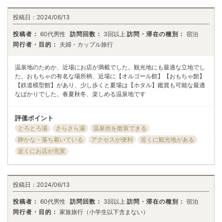
投稿日：
2024/06/13
投稿者：
60代男性
訪問回数：
3回以上
訪問・滞在の種別：
宿泊
同行者・目的：
夫婦・カップル旅行
温泉地のためか、近場にお店が満載でした。観光地にも最適な立地でし
た。おもちゃの有名な場所柄、近場に【オルゴール館】【おもちゃ館】
【鉄道模型館】があり、少し歩くと夏場は【ホタル】鑑賞も可能な最適
なばかりでした。春夏秋冬、楽しめる温泉地です
評価ポイント
とろとろ湯
さらさら湯
温泉街を散策できる
静かな・落ち着いている
アクセスが便利
近くに観光地がある
近くにお店が充実
投稿日：
2024/06/13
投稿者：
60代男性
訪問回数：
3回以上
訪問・滞在の種別：
宿泊
同行者・目的：
家族旅行（小学生以下含まない）