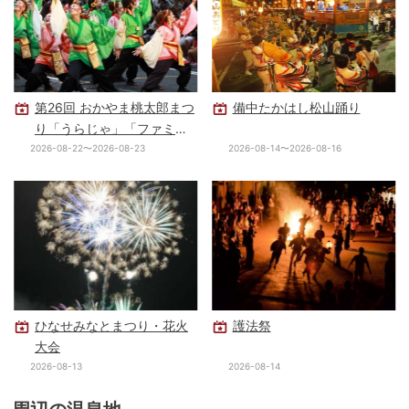
第26回 おかやま桃太郎まつ
備中たかはし松山踊り
り「うらじゃ」「ファミリ
ーフェスタ」
2026-08-22〜2026-08-23
2026-08-14〜2026-08-16
ひなせみなとまつり・花火
護法祭
大会
2026-08-13
2026-08-14