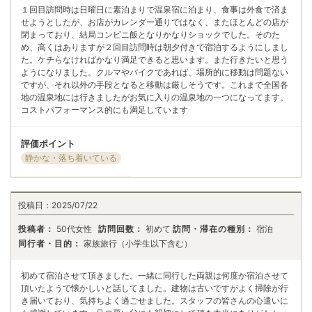
１回目訪問時は日曜日に素泊まりで温泉宿に泊まり、食事は外食で済ま
せようとしたが、お店がカレンダー通りではなく、またほとんどの店が
閉まっており、結局コンビニ飯となりかなりショックでした。そのた
め、高くはありますが２回目訪問時は朝夕付きで宿泊するようにしまし
た。ケチらなければかなり満足できると思います。また行きたいと思う
ようになりました。クルマやバイクであれば、場所的に移動は問題ない
ですが、それ以外の手段となると移動は厳しそうです。これまで全国各
地の温泉地には行きましたがお気に入りの温泉地の一つになってます。
コストパフォーマンス的にも満足しています
評価ポイント
静かな・落ち着いている
投稿日：
2025/07/22
投稿者：
50代女性
訪問回数：
初めて
訪問・滞在の種別：
宿泊
同行者・目的：
家族旅行（小学生以下含む）
初めて宿泊させて頂きました。一緒に同行した両親は何度か宿泊させて
頂いたようで懐かしいと話してました。建物は古いですがよく掃除が行
き届いており、気持ちよく過ごせました。スタッフの皆さんの心遣いに