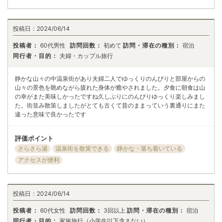
投稿日：
2024/06/14
投稿者：
60代男性
訪問回数：
初めて
訪問・滞在の種別：
宿泊
同行者・目的：
夫婦・カップル旅行
静かな山々の中温泉街があり夫婦二人でゆっくりのんびりと部屋からの
山々の景色を眺めながら疲れた身体が癒やされました。夕食に朝食は山
の幸がまた美味しかったですね久しぶりにのんびりゆっくり楽しみまし
た。街並み散策しましたがとても古くて昔のままっていう裏通りにまた
違った意味で良かったです
評価ポイント
さらさら湯
温泉街を散策できる
静かな・落ち着いている
アクセスが便利
投稿日：
2024/06/14
投稿者：
60代女性
訪問回数：
3回以上
訪問・滞在の種別：
宿泊
同行者・目的：
家族旅行（小学生以下含まない）