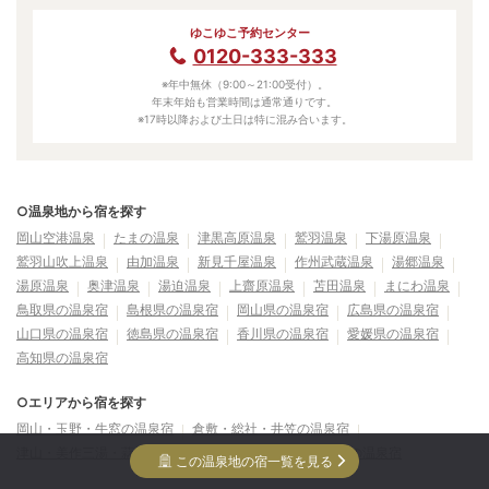
ゆこゆこ予約センター
0120-333-333
※年中無休（9:00～21:00受付）。
年末年始も営業時間は通常通りです。
※17時以降および土日は特に混み合います。
○温泉地から宿を探す
岡山空港温泉
たまの温泉
津黒高原温泉
鷲羽温泉
下湯原温泉
鷲羽山吹上温泉
由加温泉
新見千屋温泉
作州武蔵温泉
湯郷温泉
湯原温泉
奥津温泉
湯迫温泉
上齋原温泉
苫田温泉
まにわ温泉
鳥取県の温泉宿
島根県の温泉宿
岡山県の温泉宿
広島県の温泉宿
山口県の温泉宿
徳島県の温泉宿
香川県の温泉宿
愛媛県の温泉宿
高知県の温泉宿
○エリアから宿を探す
岡山・玉野・牛窓の温泉宿
倉敷・総社・井笠の温泉宿
津山・美作三湯・蒜山の温泉宿
高梁・新見・吉備高原の温泉宿
この温泉地の宿一覧を見る