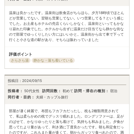
温泉は良かったです。温泉街は飲食店がちらほら。夕方18時頃でほとん
どが営業してない。翌朝も営業してない。いつ営業してる？という感じ
でした。お土産もホテルの売店くらいしかなく、温泉街といってもかな
り寂れた印象でした。ホテルから出ずに温泉だけ目当てなら静かな街な
ので部屋でゆっくりしたい方にはいいかと。温泉街から出て車で下って
行くと小さな道の駅があり、そちらは賑わっていました
評価ポイント
さらさら湯
静かな・落ち着いている
投稿日：
2024/09/15
投稿者：
50代女性
訪問回数：
初めて
訪問・滞在の種別：
宿泊
同行者・目的：
夫婦・カップル旅行
部屋が凄く綺麗で、布団もフカフカだったし、枕も2種類用意されて
て、私は柔らかめの枕でグッスリ眠れました。ロングソファーは、足が
のばせて、かなりゆったりと落ち着けて、気持ちも和みました。夕食が
思ってたより量があって、利き酒に丁度良かったです。朝も和定食だっ
たのですが、これもまた量が多くて、朝からガッツリ食べれたので、満