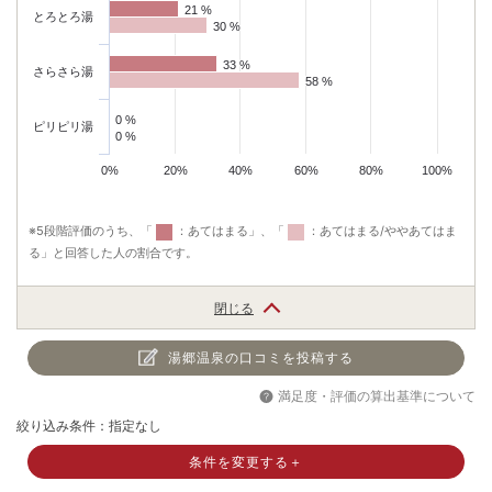
21 %
21 %
とろとろ湯
30 %
30 %
33 %
33 %
さらさら湯
58 %
58 %
0 %
0 %
ピリピリ湯
0 %
0 %
0%
20%
40%
60%
80%
100%
※5段階評価のうち、「
：あてはまる」、「
：あてはまる/ややあてはま
る」と回答した人の割合です。
閉じる
湯郷温泉の口コミを投稿する
満足度・評価の算出基準について
絞り込み条件：指定なし
条件を変更する＋