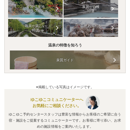
全国 温泉地
泉質が自慢
人気ランキング
10選
散策が楽しい
自然あふれる
10選
10選
温泉の特徴を知ろう
泉質ガイド
※掲載している写真はイメージです。
ゆこゆこコミュニケーターへ
お気軽にご相談ください。
ゆこゆこ予約センタースタッフは豊富な情報からお客様のご希望に合う
宿・施設をご提案するコミュニケーターです。お客様に寄り添い、お求
めの施設情報をご案内いたします。