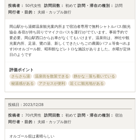
投稿者：
50代女性
訪問回数：
初めて
訪問・滞在の種別：
訪問
同行者・目的：
夫婦・カップル旅行
岡山駅から湯郷温泉観光案内所まで宿泊者専用で無料シャトルバス(観光
協会.各宿が持ち回りでマイクロバスを運行)がでています。事前予約で
要必要。岡山駅西口からお車がなくてもいけます。温泉街は、神社や観
光案内所、足湯、鷺の湯、新しくできたいちごの農園(パフェ等食べれま
す)やオルゴール館、昭和館などレトロな施設がありました。水曜が定休
日のようです
評価ポイント
さらさら湯
温泉街を散策できる
静かな・落ち着いている
秘湯感がある
アクセスが便利
近くに観光地がある
投稿日：
2023/12/28
投稿者：
70代男性
訪問回数：
初めて
訪問・滞在の種別：
宿泊
同行者・目的：
夫婦・カップル旅行
オルゴール舘は素晴らしい