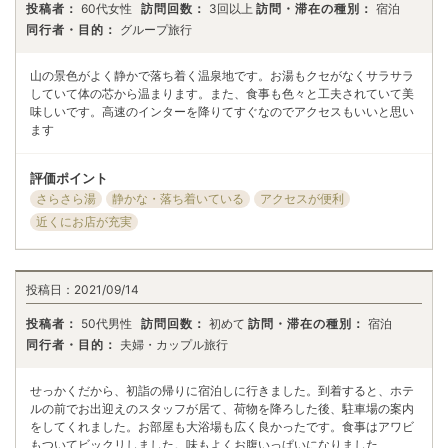
投稿者：
60代女性
訪問回数：
3回以上
訪問・滞在の種別：
宿泊
同行者・目的：
グループ旅行
山の景色がよく静かで落ち着く温泉地です。お湯もクセがなくサラサラ
していて体の芯から温まります。また、食事も色々と工夫されていて美
味しいです。高速のインターを降りてすぐなのでアクセスもいいと思い
ます
評価ポイント
さらさら湯
静かな・落ち着いている
アクセスが便利
近くにお店が充実
投稿日：
2021/09/14
投稿者：
50代男性
訪問回数：
初めて
訪問・滞在の種別：
宿泊
同行者・目的：
夫婦・カップル旅行
せっかくだから、初詣の帰りに宿泊しに行きました。到着すると、ホテ
ルの前でお出迎えのスタッフが居て、荷物を降ろした後、駐車場の案内
をしてくれました。お部屋も大浴場も広く良かったです。食事はアワビ
もついてビックリしました。味もよくお腹いっぱいになりました