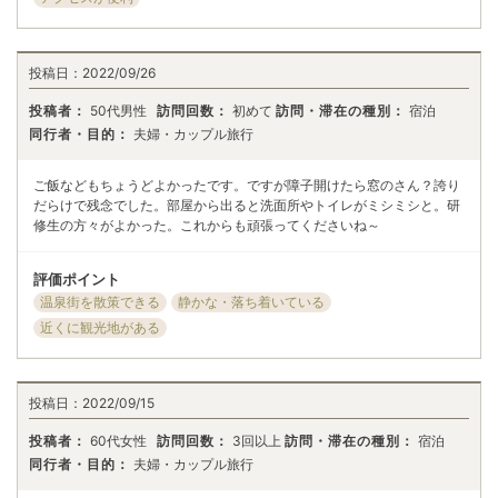
投稿日：
2022/09/26
投稿者：
50代男性
訪問回数：
初めて
訪問・滞在の種別：
宿泊
同行者・目的：
夫婦・カップル旅行
ご飯などもちょうどよかったです。ですが障子開けたら窓のさん？誇り
だらけで残念でした。部屋から出ると洗面所やトイレがミシミシと。研
修生の方々がよかった。これからも頑張ってくださいね～
評価ポイント
温泉街を散策できる
静かな・落ち着いている
近くに観光地がある
投稿日：
2022/09/15
投稿者：
60代女性
訪問回数：
3回以上
訪問・滞在の種別：
宿泊
同行者・目的：
夫婦・カップル旅行