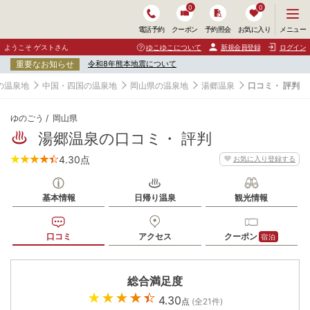
0
0
メ
メニュー
電話予約
クーポン
予約照会
お気に入り
ニ
ュ
ようこそ ゲストさん
ゆこゆこについて
新規会員登録
ログイン
ー
重要なお知らせ
令和8年熊本地震について
を
開
の温泉地
中国・四国の温泉地
岡山県の温泉地
湯郷温泉
口コミ・ 評判
く
ゆのごう
岡山県
湯郷温泉の口コミ・ 評判
4.30
点
お気に入り登録する
基本情報
日帰り温泉
観光情報
口コミ
アクセス
クーポン
宿泊
総合満足度
4.30
点
(全
21
件)