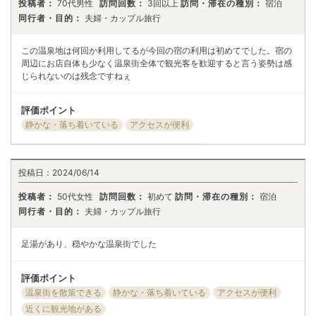
投稿者：
70代男性
訪問回数：
3回以上
訪問・滞在の種別：
宿泊
同行者・目的：
夫婦・カップル旅行
この温泉地は何回か利用してるが今回の宿の利用は初めてでした。宿の
周辺にお店自体も少なく温泉街全体で観光客を歓迎すると言う姿勢は感
じられないのは残念ですねぇ
評価ポイント
静かな・落ち着いている
アクセスが便利
投稿日：
2024/06/14
投稿者：
50代女性
訪問回数：
初めて
訪問・滞在の種別：
宿泊
同行者・目的：
夫婦・カップル旅行
足湯があり、穏やかな温泉街でした
評価ポイント
温泉街を散策できる
静かな・落ち着いている
アクセスが便利
近くに観光地がある