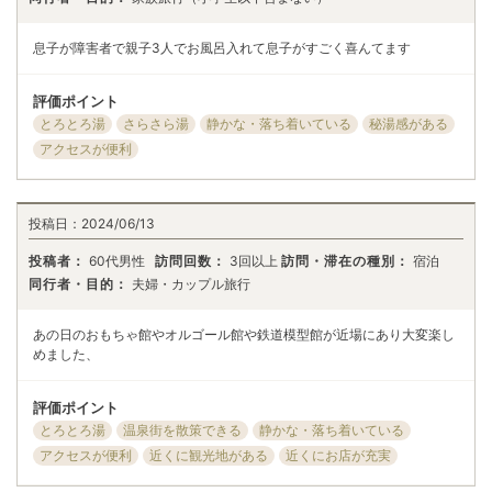
息子が障害者で親子3人でお風呂入れて息子がすごく喜んてます
評価ポイント
とろとろ湯
さらさら湯
静かな・落ち着いている
秘湯感がある
アクセスが便利
投稿日：
2024/06/13
投稿者：
60代男性
訪問回数：
3回以上
訪問・滞在の種別：
宿泊
同行者・目的：
夫婦・カップル旅行
あの日のおもちゃ館やオルゴール館や鉄道模型館が近場にあり大変楽し
めました、
評価ポイント
とろとろ湯
温泉街を散策できる
静かな・落ち着いている
アクセスが便利
近くに観光地がある
近くにお店が充実