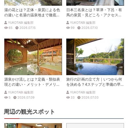
湯の花とは？正体・泉質による色
日本三名泉とは？草津・下呂・有
の違いと名湯の温泉地まで徹底解
馬の泉質・見どころ・アクセスを
説
徹底解説
YUKOTABI 編集部
YUKOTABI 編集部
65
2026.07.15
99
2026.07.10
源泉かけ流しとは？定義・類似表
旅行の計画の立て方｜いつから何
現との違い・メリット・デメリッ
を決める？4ステップと準備の早
トを解説
見表
YUKOTABI 編集部
YUKOTABI 編集部
5
2026.07.09
33
2026.07.03
周辺の観光スポット