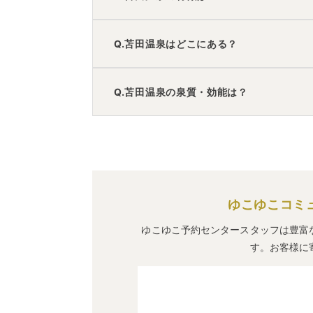
A.
温泉・お湯の特徴は
さらさら
しており、
Q.苫田温泉はどこにある？
います。
苫田温泉
の口コミ情報の詳細は
こちら
。
A.
苫田温泉
は、
岡山県岡山市北区栢谷
にあ
Q.苫田温泉の泉質・効能は？
車でお越しの方は、岡山ICから車で約5
電車でお越しの方は、岡山駅からタクシ
苫田温泉
のアクセス情報の詳細は
こちら
A.
泉質は
ラジウム泉
などで、効能は
神経痛
ゆこゆこコミ
ゆこゆこ予約センタースタッフは豊富
す。お客様に