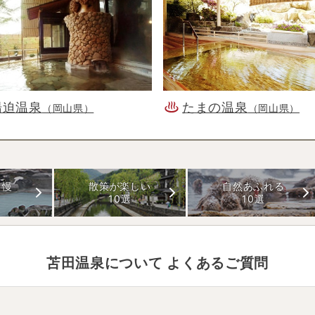
湯迫温泉
たまの温泉
（岡山県）
（岡山県）
自慢
散策が楽しい
自然あふれる
10選
10選
苫田温泉
について よくあるご質問