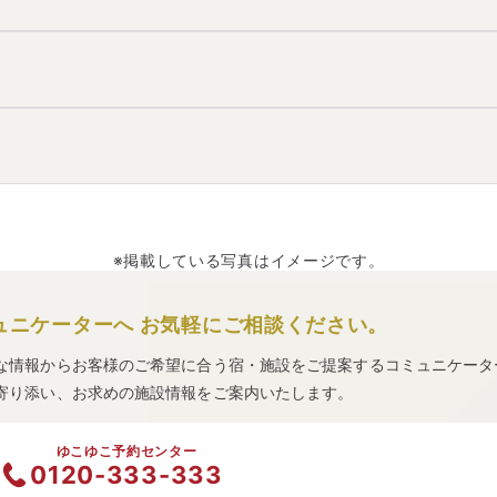
温泉地の雰囲気は
「静か・落ち着いた」「秘湯感がある」「アクセ
ります。
分。
ーで約15分。
。
、リウマチ、婦人病、皮膚病
などと言われています。
※掲載している写真はイメージです。
ュニケーターへ
お気軽にご相談ください。
な情報からお客様のご希望に合う宿・施設をご提案するコミュニケータ
寄り添い、お求めの施設情報をご案内いたします。
ゆこゆこ予約センター
0120-333-333