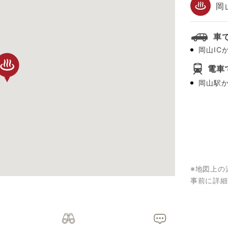
岡
車
岡山IC
電車
岡山駅か
※地図上の
事前に詳細