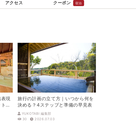
アクセス
クーポン
宿泊
似表現
旅行の計画の立て方｜いつから何を
ットを
決める？4ステップと準備の早見表
YUKOTABI 編集部
30
2026.07.03