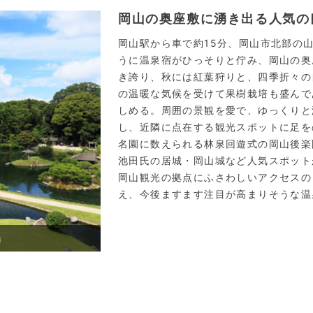
岡山の奥座敷に湧き出る人気の
岡山駅から車で約15分、岡山市北部の
うに温泉宿がひっそりと佇み、岡山の奥
き誇り、秋には紅葉狩りと、四季折々の
の温暖な気候を受けて果樹栽培も盛んで
しめる。周囲の景観を愛で、ゆっくりと
し、近隣に点在する観光スポットに足を
名園に数えられる林泉回遊式の岡山後楽
池田氏の居城・岡山城など人気スポット
岡山観光の拠点にふさわしいアクセスの
え、今後ますます注目が高まりそうな温
湯