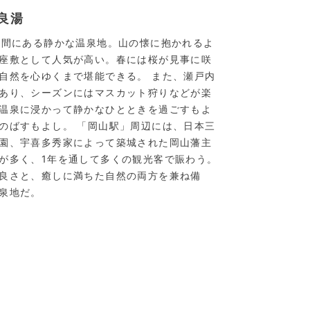
良湯
山間にある静かな温泉地。山の懐に抱かれるよ
座敷として人気が高い。春には桜が見事に咲
自然を心ゆくまで堪能できる。 また、瀬戸内
あり、シーズンにはマスカット狩りなどが楽
温泉に浸かって静かなひとときを過ごすもよ
のばすもよし。 「岡山駅」周辺には、日本三
園、宇喜多秀家によって築城された岡山藩主
が多く、1年を通して多くの観光客で賑わう。
良さと、癒しに満ちた自然の両方を兼ね備
泉地だ。