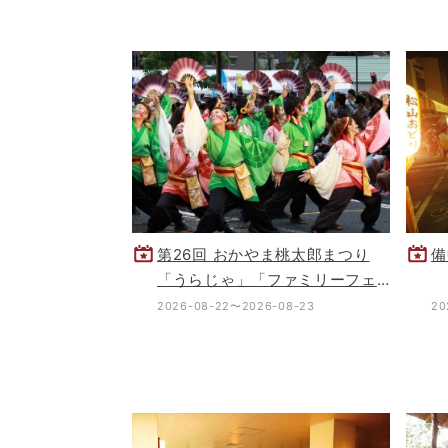
第26回 おかやま桃太郎まつり
備
「うらじゃ」「ファミリーフェ
スタ」
2026-08-22〜2026-08-23
20