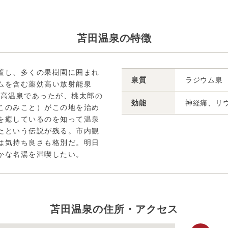
苫田温泉の特徴
置し、多くの果樹園に囲まれ
泉質
ラジウム泉
ムを含む薬効高い放射能泉
は高温泉であったが、桃太郎の
効能
神経痛、リ
このみこと）がこの地を治め
を癒しているのを知って温泉
たという伝説が残る。市内観
は気持ち良さも格別だ。明日
かな名湯を満喫したい。
苫田温泉の住所・アクセス