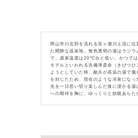
岡山市の北郊を流れる笹ヶ瀬川上流に位
た閑静な温泉地。無色透明の湯はラジウ
で、源泉温度は20℃台と低い。かつて
モデルといわれる吉備津彦命（きびつひ
ようとしていた時、敵兵が高温の湯で傷
を封じたため、現在のような冷泉になっ
光を一日思い切り楽しんだ後に浸かる湯
への期待を胸に、ゆっくりと効能あらた