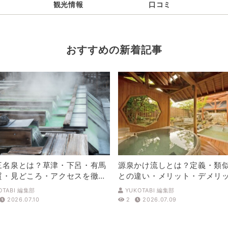
観光情報
口コミ
おすすめの新着記事
三名泉とは？草津・下呂・有馬
源泉かけ流しとは？定義・類
質・見どころ・アクセスを徹底
との違い・メリット・デメリ
解説
OTABI 編集部
YUKOTABI 編集部
2026.07.10
2
2026.07.09