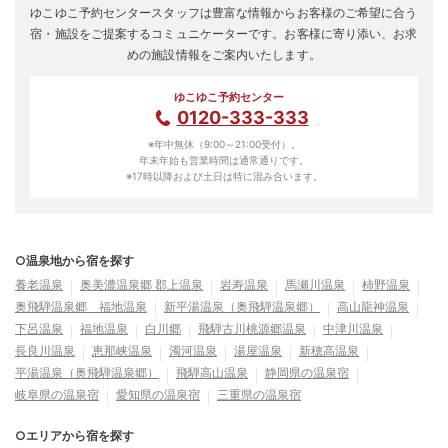
ゆこゆこ予約センタースタッフは豊富な情報からお客様のご希望に合う
宿・施設をご提案するコミュニケーターです。お客様に寄り添い、お求
めの施設情報をご案内いたします。
ゆこゆこ予約センター
0120-333-333
※年中無休（9:00～21:00受付）。
年末年始も営業時間は通常通りです。
※17時以降および土日は特に混み合います。
○温泉地から宿を探す
養老温泉
奥美濃温泉郷 郡上温泉
岩寿温泉
馬瀬川温泉
柿野温泉
奥飛騨温泉郷 福地温泉
新平湯温泉（奥飛騨温泉郷）
高山龍神温泉
下呂温泉
福地温泉
白川郷
飛騨古川桃源郷温泉
中津川温泉
長良川温泉
恵那峡温泉
濁河温泉
湯屋温泉
新穂高温泉
平湯温泉（奥飛騨温泉郷）
飛騨高山温泉
静岡県の温泉宿
岐阜県の温泉宿
愛知県の温泉宿
三重県の温泉宿
○エリアから宿を探す