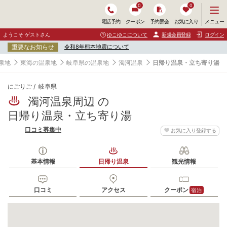
0
0
メ
メニュー
電話予約
クーポン
予約照会
お気に入り
ニ
ュ
ようこそ ゲストさん
ゆこゆこについて
新規会員登録
ログイン
ー
重要なお知らせ
令和8年熊本地震について
を
開
泉地
東海の温泉地
岐阜県の温泉地
濁河温泉
日帰り温泉・立ち寄り湯
く
にごりご
岐阜県
濁河温泉周辺 の
日帰り温泉・立ち寄り湯
口コミ募集中
お気に入り登録する
基本情報
日帰り温泉
観光情報
口コミ
アクセス
クーポン
宿泊