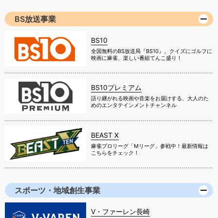
BS放送事業
BS10
全国無料のBS放送局『BS10』。クイズにゴルフに
映画に麻雀、楽しい番組てんこ盛り！
BS10プレミアム
語り継がれる映画や音楽をお届けする、大人のた
めのエンタテインメントチャンネル
BEAST X
麻雀プロリーグ「Mリーグ」参戦中！最新情報は
こちらをチェック！
スポーツ・地域創生事業
V・ファーレン長崎