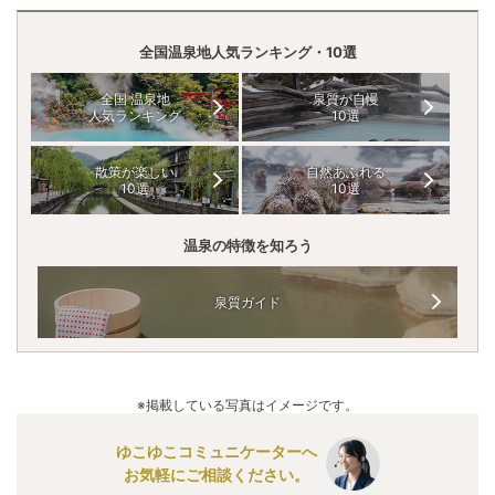
全国温泉地人気ランキング・10選
全国 温泉地
泉質が自慢
人気ランキング
10選
散策が楽しい
自然あふれる
10選
10選
温泉の特徴を知ろう
泉質ガイド
※掲載している写真はイメージです。
ゆこゆこコミュニケーターへ
お気軽にご相談ください。