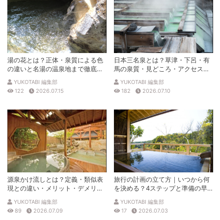
湯の花とは？正体・泉質による色
日本三名泉とは？草津・下呂・有
の違いと名湯の温泉地まで徹底解
馬の泉質・見どころ・アクセスを
説
徹底解説
YUKOTABI 編集部
YUKOTABI 編集部
122
2026.07.15
182
2026.07.10
源泉かけ流しとは？定義・類似表
旅行の計画の立て方｜いつから何
現との違い・メリット・デメリッ
を決める？4ステップと準備の早
トを解説
見表
YUKOTABI 編集部
YUKOTABI 編集部
89
2026.07.09
17
2026.07.03