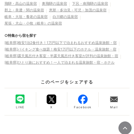
飛騨・高山の温泉宿
奥飛騨の温泉宿
下呂・南飛騨の温泉宿
郡上・美濃・関の温泉宿
恵那・多治見・可児・加茂の温泉宿
岐阜・大垣・養老の温泉宿
白川郷の温泉宿
尾張・犬山・小牧（岐阜）の温泉宿
○特集から宿を探す
[岐阜県]格安1泊2食付き！1万円以下で泊まれるおすすめ温泉旅館・宿
[岐阜県]バイキング食べ放題！格安1万円以下のホテル・温泉旅館・宿
[岐阜県]露天風呂付き客室・半露天風呂付き客室が評判の温泉旅館・宿
[岐阜県]ひとり旅におすすめ！一人で泊まれる温泉旅館・宿・ホテル
このページをシェアする
LINE
X
Facebook
Mail