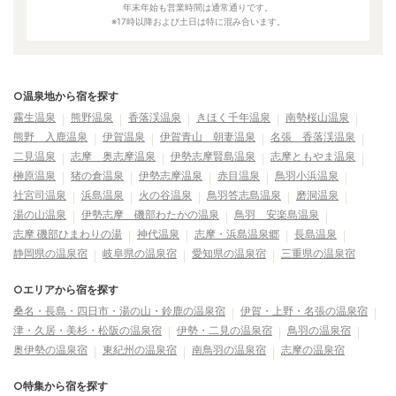
年末年始も営業時間は通常通りです。
※17時以降および土日は特に混み合います。
○温泉地から宿を探す
霧生温泉
熊野温泉
香落渓温泉
きほく千年温泉
南勢桜山温泉
熊野 入鹿温泉
伊賀温泉
伊賀青山 朝妻温泉
名張 香落渓温泉
二見温泉
志摩 奥志摩温泉
伊勢志摩賢島温泉
志摩ともやま温泉
榊原温泉
猪の倉温泉
伊勢志摩温泉
赤目温泉
鳥羽小浜温泉
社宮司温泉
浜島温泉
火の谷温泉
鳥羽答志島温泉
磨洞温泉
湯の山温泉
伊勢志摩 磯部わたかの温泉
鳥羽 安楽島温泉
志摩 磯部ひまわりの湯
神代温泉
志摩・浜島温泉郷
長島温泉
静岡県の温泉宿
岐阜県の温泉宿
愛知県の温泉宿
三重県の温泉宿
○エリアから宿を探す
桑名・長島・四日市・湯の山・鈴鹿の温泉宿
伊賀・上野・名張の温泉宿
津・久居・美杉・松阪の温泉宿
伊勢・二見の温泉宿
鳥羽の温泉宿
奥伊勢の温泉宿
東紀州の温泉宿
南鳥羽の温泉宿
志摩の温泉宿
○特集から宿を探す