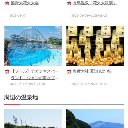
熊野大花火大会
長島温泉「花火大競演」
2026-08-17
2026-08-09〜2026-08-29
【プール】ナガシマスパー
多度大社 夏詣 献灯祭
ランド ジャンボ海水プー
ル
2026-07-11〜2026-09-28
2026-08-11〜2026-08-12
周辺の温泉地