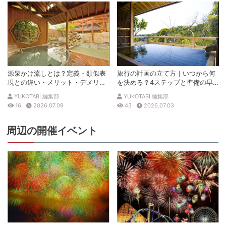
源泉かけ流しとは？定義・類似表
旅行の計画の立て方｜いつから何
現との違い・メリット・デメリッ
を決める？4ステップと準備の早
トを解説
見表
YUKOTABI 編集部
YUKOTABI 編集部
16
2026.07.09
43
2026.07.03
周辺の開催イベント