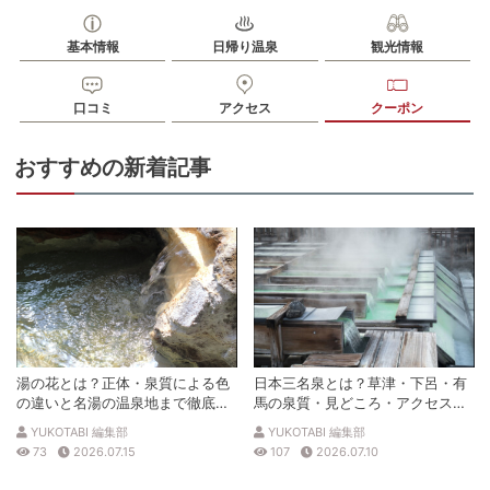
基本情報
日帰り温泉
観光情報
口コミ
アクセス
クーポン
おすすめの新着記事
湯の花とは？正体・泉質による色
日本三名泉とは？草津・下呂・有
の違いと名湯の温泉地まで徹底解
馬の泉質・見どころ・アクセスを
説
徹底解説
YUKOTABI 編集部
YUKOTABI 編集部
73
2026.07.15
107
2026.07.10