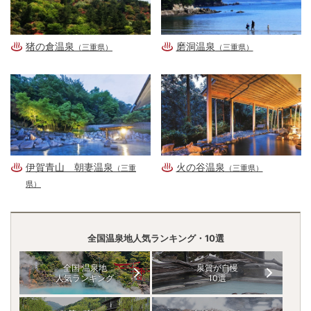
猪の倉温泉
磨洞温泉
（三重県）
（三重県）
伊賀青山 朝妻温泉
火の谷温泉
（三重
（三重県）
県）
全国温泉地人気ランキング・10選
全国 温泉地
泉質が自慢
人気ランキング
10選