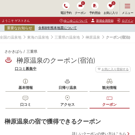
0
0
メ
メニュー
電話予約
クーポン
予約照会
お気に入り
ニ
ュ
ようこそ ゲストさん
ゆこゆこについて
新規会員登録
ログイン
ー
重要なお知らせ
令和8年熊本地震について
を
開
全国の温泉地
東海の温泉地
三重県の温泉地
榊原温泉
クーポン(宿泊)
く
さかきばら
三重県
榊原温泉のクーポン(宿泊)
口コミ募集中
お気に入り登録する
基本情報
日帰り温泉
観光情報
口コミ
アクセス
クーポン
榊原温泉の宿で獲得できるクーポン
詳しいクーポンの使い方はこちら