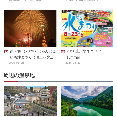
2026-08-01〜2026-08-08
2026-07-17〜2026-09-08
第57回（2026）じゃんとこ
2026庄川水まつり in
い魚津まつり（海上花火大
summer
会）
2026-08-08
2026-08-23
周辺の温泉地