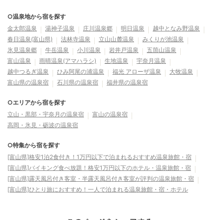
○温泉地から宿を探す
金太郎温泉
湯神子温泉
庄川温泉郷
明日温泉
越中となみ野温泉
春日温泉(富山県)
法林寺温泉
立山山麓温泉
みくりが池温泉
氷見温泉郷
牛岳温泉
小川温泉
岩井戸温泉
五箇山温泉
富山温泉
雨晴温泉(アマハラシ)
生地温泉
宇奈月温泉
越中つるぎ温泉
ひみ阿尾の浦温泉
福光 アローザ温泉
大牧温泉
富山県の温泉宿
石川県の温泉宿
福井県の温泉宿
○エリアから宿を探す
立山・黒部・宇奈月の温泉宿
富山の温泉宿
高岡・氷見・砺波の温泉宿
○特集から宿を探す
[富山県]格安1泊2食付き！1万円以下で泊まれるおすすめ温泉旅館・宿
[富山県]バイキング食べ放題！格安1万円以下のホテル・温泉旅館・宿
[富山県]露天風呂付き客室・半露天風呂付き客室が評判の温泉旅館・宿
[富山県]ひとり旅におすすめ！一人で泊まれる温泉旅館・宿・ホテル