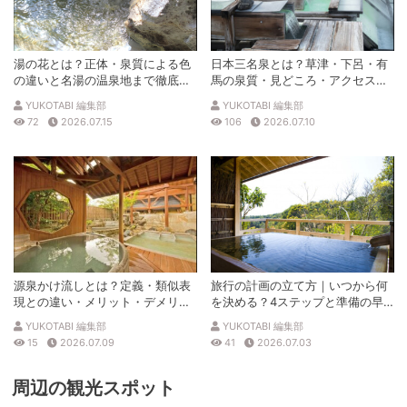
湯の花とは？正体・泉質による色
日本三名泉とは？草津・下呂・有
の違いと名湯の温泉地まで徹底解
馬の泉質・見どころ・アクセスを
説
徹底解説
YUKOTABI 編集部
YUKOTABI 編集部
72
2026.07.15
106
2026.07.10
源泉かけ流しとは？定義・類似表
旅行の計画の立て方｜いつから何
現との違い・メリット・デメリッ
を決める？4ステップと準備の早
トを解説
見表
YUKOTABI 編集部
YUKOTABI 編集部
15
2026.07.09
41
2026.07.03
周辺の観光スポット