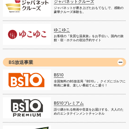
ジャパネットクルーズ
ジャパネットが磨き上げたおもてなしで、感動の
豪華クルーズ体験を。
ゆこゆこ
お客様の『良質な温泉旅』をお手伝い。国内の旅
館・宿・ホテルの宿泊予約サイト
BS放送事業
BS10
全国無料のBS放送局『BS10』。クイズにゴルフに
映画に麻雀、楽しい番組てんこ盛り！
BS10プレミアム
語り継がれる映画や音楽をお届けする、大人のた
めのエンタテインメントチャンネル