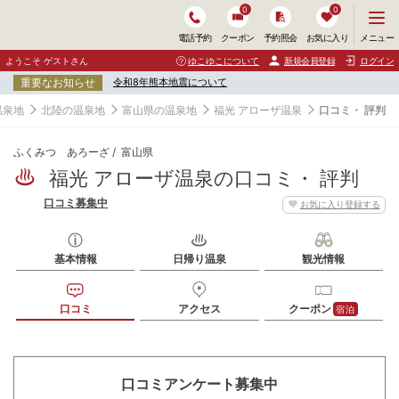
0
0
メ
メニュー
電話予約
クーポン
予約照会
お気に入り
ニ
ュ
ようこそ ゲストさん
ゆこゆこについて
新規会員登録
ログイン
ー
重要なお知らせ
令和8年熊本地震について
を
開
温泉地
北陸の温泉地
富山県の温泉地
福光 アローザ温泉
口コミ・ 評判
く
ふくみつ あろーざ
富山県
福光 アローザ温泉の口コミ・ 評判
口コミ募集中
お気に入り登録する
基本情報
日帰り温泉
観光情報
口コミ
アクセス
クーポン
宿泊
口コミアンケート募集中