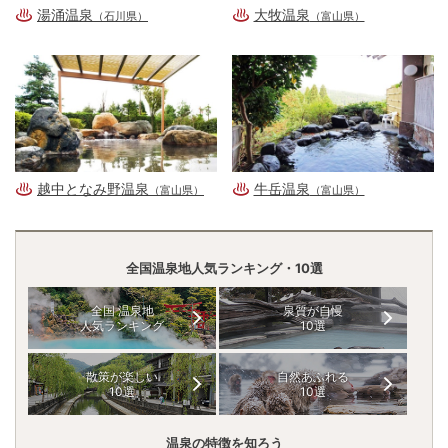
湯涌温泉
大牧温泉
（石川県）
（富山県）
越中となみ野温泉
牛岳温泉
（富山県）
（富山県）
全国温泉地人気ランキング・10選
全国 温泉地
泉質が自慢
人気ランキング
10選
散策が楽しい
自然あふれる
10選
10選
温泉の特徴を知ろう