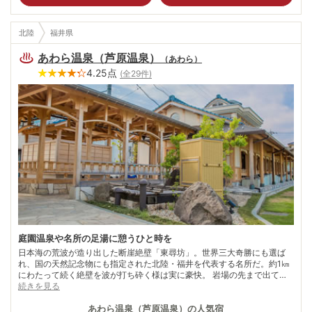
北陸
福井県
あわら温泉（芦原温泉）
（
あわら
）
4.25
点
(全
29
件)
庭園温泉や名所の足湯に憩うひと時を
日本海の荒波が造り出した断崖絶壁「東尋坊」。世界三大奇勝にも選ば
れ、国の天然記念物にも指定された北陸・福井を代表する名所だ。約1㎞
にわたって続く絶壁を波が打ち砕く様は実に豪快。 岩場の先まで出て下
を見下ろせば、あまりの高さと迫力に思わず足がすくむ。 その東尋坊か
続きを見る
ら車で約30分。越前観光の拠点として賑わいを見せるのが芦原温泉だ。
近代的な設備を備えた規模の大きい宿は、広い敷地を利用して趣向を凝ら
あわら温泉（芦原温泉）
の人気宿