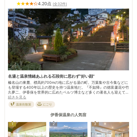
4.20
点
(全
32
件)
名湯と温泉情緒あふれる石段街に思わず“好い顔”
榛名山の東麓、標高約700mの地に広がる湯の町。万葉集や古今集などに
も登場する400年以上の歴史を持つ温泉地だ。『不如帰』の徳富蘆花や竹
久夢二、伊香保を世界的に広めたベルツ博士など多くの著名人も迎えてき
た。 街のシンボルでもある長さ約300m、約360段続く石段。あちこちに
続きを見る
立つ「湯の花まんじゅう」の看板や、立ち並ぶ土産物屋に思わず足が止ま
温泉街散策
にごり
る。 「イカホ」の語源は「イイカオ＝好い顔」だという説もあるとか。
代表的な茶褐色のまろやかなお湯に寛ぎ、温泉情緒たっぷりの石段を散策
伊香保温泉
の人気宿
すれば“イイカオ”になってしまうのも納得。
1
2
3