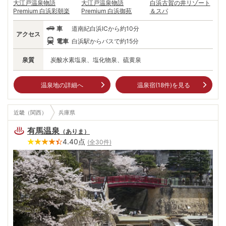
大江戸温泉物語
大江戸温泉物語
白浜古賀の井リゾート
Premium 白浜彩朝楽
Premium 白浜御苑
＆スパ
車
道南紀白浜ICから約10分
アクセス
電車
白浜駅からバスで約15分
泉質
炭酸水素塩泉、塩化物泉、硫黄泉
温泉地の詳細へ
温泉宿(
18
件)を見る
近畿（関西）
兵庫県
有馬温泉
（
ありま
）
4.40
点
(全
30
件)