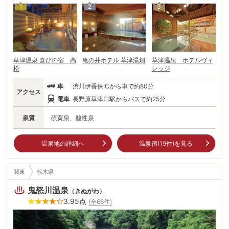
1
2
3
草津温泉 喜びの宿 高
亀の井ホテル 草津湯畑
草津温泉 ホテルヴィ
松
レッジ
車
渋川伊香保ICから車で約80分
アクセス
電車
長野原草津口駅からバスで約25分
泉質
硫黄泉、酸性泉
温泉地の詳細へ
温泉宿(
19
件)を見る
関東
栃木県
鬼怒川温泉
（
きぬがわ
）
3.95
点
(全
66
件)