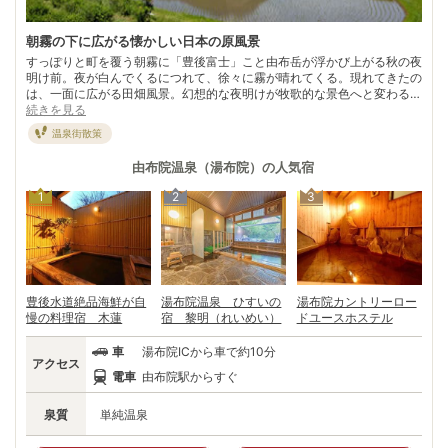
朝霧の下に広がる懐かしい日本の原風景
すっぽりと町を覆う朝霧に「豊後富士」こと由布岳が浮かび上がる秋の夜
明け前。夜が白んでくるにつれて、徐々に霧が晴れてくる。現れてきたの
は、一面に広がる田畑風景。幻想的な夜明けが牧歌的な景色へと変わる
頃、温泉地にも朝が訪れる。 作家の田辺聖子が「ただの田舎、ひたすら
続きを見る
田舎、野草の田舎」と著した由布院温泉。歓楽街はなく、囲炉裏や柱時計
温泉街散策
といった純和風の老舗旅館が点々と佇む。田んぼのあぜ道を思い切り走っ
た子供時代。 賑やかな駅前を抜け宿に向かうにつれて、どこか懐かしい
由布院温泉（湯布院）
の人気宿
気持ちが蘇る。
1
2
3
豊後水道絶品海鮮が自
湯布院温泉 ひすいの
湯布院カントリーロー
慢の料理宿 木蓮
宿 黎明（れいめい）
ドユースホステル
車
湯布院ICから車で約10分
アクセス
電車
由布院駅からすぐ
泉質
単純温泉