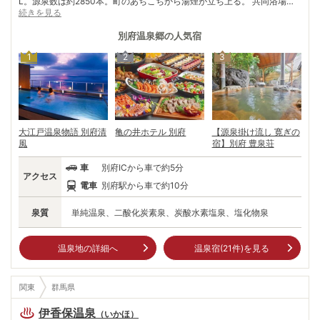
L。源泉数は約2850本。町のあちこちから湯煙が立ち上る。 共同浴場約1
70軒、宿は約1000軒。さらに、存在する11の泉質のうち放射能泉を除く
続きを見る
10種類が湧く。阿蘇から島原へ続く火山活動によって生じた断層が、別
府に豊富な温泉をもたらしたとか。その象徴が「別府地 獄めぐり」。 赤
別府温泉郷
の人気宿
い「血の池地獄」や青い「海地獄」、白い「白池地獄」や間欠泉が豪快に
1
2
3
噴き出す「龍巻地獄」、別名ワニ地獄とも呼ばれている「鬼山地獄」な
ど、1000年以上も前から噴出しているという9つの“地獄”。別府の町を歩
けば、自然の威力にひたすら圧倒される。
大江戸温泉物語 別府清
亀の井ホテル 別府
【源泉掛け流し 寛ぎの
風
宿】別府 豊泉荘
車
別府ICから車で約5分
アクセス
電車
別府駅から車で約10分
泉質
単純温泉、二酸化炭素泉、炭酸水素塩泉、塩化物泉
温泉地の詳細へ
温泉宿(
21
件)を見る
関東
群馬県
伊香保温泉
（
いかほ
）