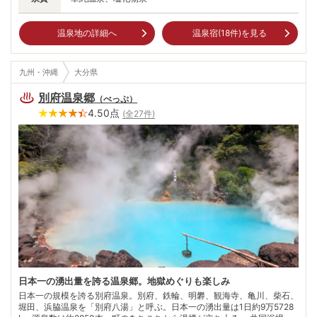
温泉地の詳細へ
温泉宿(
18
件)を見る
九州・沖縄
大分県
別府温泉郷
（
べっぷ
）
4.50
点
(全
27
件)
日本一の湧出量を誇る温泉郷。地獄めぐりも楽しみ
日本一の規模を誇る別府温泉。別府、鉄輪、明礬、観海寺、亀川、柴石、
堀田、浜脇温泉を「別府八湯」と呼ぶ。日本一の湧出量は1日約9万5728