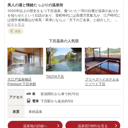
美人の湯と情緒たっぷりの温泉街
1000年以上の歴史をもつ下呂温泉。傷ついた一羽の白鷺が温泉のありか
を知らせたという伝説があり、室町時代には高僧万里集九が、江戸時代に
は儒学者林羅山が有馬・草津にならぶ「天下の三名泉」と紹介した。 昭
和49年に温泉資源の保護、安定供給のため温泉の集中管理を行い、加温
続きを見る
や加水せず、温泉を旅館などに供給している。源泉温度は最高84℃、共
美肌
有温度は55℃のアルカリ性単純温泉。ツルツルスベスベした肌触りから
別名「美人の湯」とも呼ばれている。 飛騨川を中心とした温泉街には湯
下呂温泉
の人気宿
めぐりができる多数の施設があるので、「湯めぐり手形」を片手に散策を
楽しもう。地元スイーツや、名産の飛騨牛グルメの食べ歩きも楽しめる。
1
2
3
電車でのアクセスも良く、一年中観光客の絶えない温泉地だ。
TAOYA下呂
大江戸温泉物語
ブリーズベイホテル＆
Premium 下呂本館
リゾート下呂
車
富加関ICから車で約70分
アクセス
電車
下呂駅から徒歩約5分
泉質
単純温泉
温泉地の詳細へ
温泉宿(
18
件)を見る