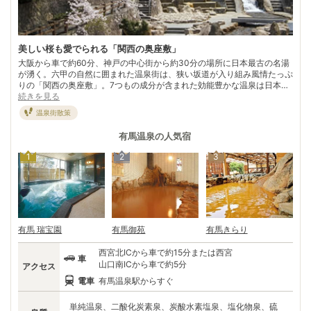
美しい桜も愛でられる「関西の奥座敷」
大阪から車で約60分、神戸の中心街から約30分の場所に日本最古の名湯
が湧く。六甲の自然に囲まれた温泉街は、狭い坂道が入り組み風情たっぷ
りの「関西の奥座敷」。7つもの成分が含まれた効能豊かな温泉は日本三
古泉の一つにも数えられる。 「日本書紀」にも記載が残る古湯で、温泉
続きを見る
寺を建立した僧行基が温泉の基礎を築き、12宿坊を開いた僧仁西が中
温泉街散策
興。そして、有馬を愛し、ねねと共に何度も訪れた豊臣秀吉が大規模な改
修工事に着手し、江戸時代末期には「有馬千軒」と謳われるほどの繁栄を
有馬温泉
の人気宿
誇った。 洪水、大火、震災と何度も危機を乗り越えてきた有馬の姿を見
守った茶褐色の“金泉”と無色透明の“銀泉”。太古から変わらないお湯に、
1
2
3
興亡の歴史をめぐらせてみるのもよい。
有馬 瑞宝園
有馬御苑
有馬きらり
西宮北ICから車で約15分または西宮
車
山口南ICから車で約5分
アクセス
電車
有馬温泉駅からすぐ
単純温泉、二酸化炭素泉、炭酸水素塩泉、塩化物泉、硫