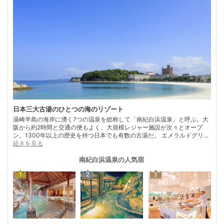
日本三大古湯のひとつの海のリゾート
湯崎半島の海岸に湧く7つの温泉を総称して「南紀白浜温泉」と呼ぶ。大
阪から約2時間と交通の便もよく、大規模レジャー施設が次々とオープ
ン。1300年以上の歴史を持つ日本でも有数の古湯だ。 エメラルドグリー
ンの海と別名「シュガービーチ」の砂浜が続く「白良浜海水浴場」周辺に
続きを見る
は、大小さまざまの宿が立ち並ぶ。一方で、古き良き時代の面影を今も残
す。 “湯崎七湯”のうち唯一現存する共同浴場「崎の湯」（天然露天風
南紀白浜温泉
の人気宿
呂）は日本最古の風呂とか。他にも、歴史ある「牟婁の湯」や塩分濃度の
1
2
3
高いお湯が湧く「松の湯」など、昔ながらの庶民的な雰囲気を残す共同浴
場が健在。歴史ある白浜の湯をじっくり味わうのもよい。