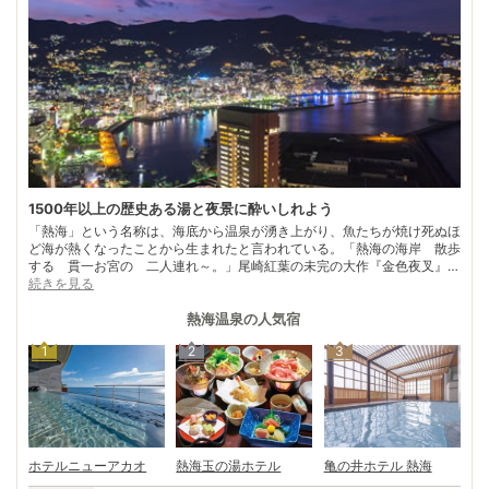
1500年以上の歴史ある湯と夜景に酔いしれよう
「熱海」という名称は、海底から温泉が湧き上がり、魚たちが焼け死ぬほ
ど海が熱くなったことから生まれたと言われている。「熱海の海岸 散歩
する 貫一お宮の 二人連れ～。」尾崎紅葉の未完の大作『金色夜叉』で
も有名な熱海は、1500年以上の歴史を誇る温泉地。かつては徳川家康、8
続きを見る
代将軍徳川吉宗にも愛され、伊藤博文、大隈重信といった明治の元勲たち
はしばしばこの地で重要な会議を持ったという。現在は、再び熱海の原点
熱海温泉
の人気宿
に戻ろうとする動きも高まっている。 刻まれてきた時間に思いを馳せな
1
2
3
がら、名物温泉まんじゅうを味わうのもまた一興。疲れた体は、少ししょ
っぱいお湯でゆっくり癒そう。いまなお美しい夜景も楽しめる
ホテルニューアカオ
熱海玉の湯ホテル
亀の井ホテル 熱海