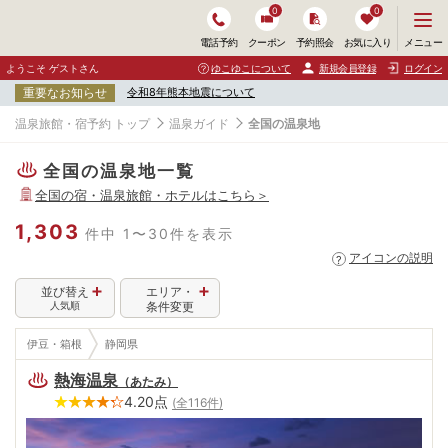
0
0
メ
メニュー
電話予約
クーポン
予約照会
お気に入り
ニ
ュ
ようこそ ゲストさん
ゆこゆこについて
新規会員登録
ログイン
ー
重要なお知らせ
令和8年熊本地震について
を
開
温泉旅館・宿予約 トップ
温泉ガイド
全国の温泉地
く
全国の温泉地一覧
全国
の宿・温泉旅館・ホテルはこちら＞
1,303
件中 1〜30件を表示
アイコンの説明
並び替え
エリア・
人気順
条件変更
伊豆・箱根
静岡県
熱海温泉
（
あたみ
）
4.20
点
(全
116
件)