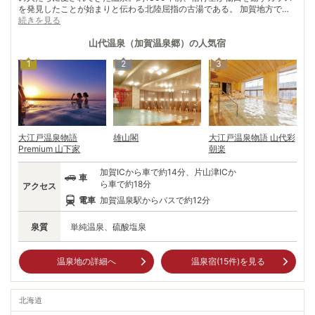
を発見したことが始まりと伝わる北陸屈指の古湯である。 加賀地方で
は、共同浴場のことを「総湯」と呼ぶとか。総湯「浴殿」の周りは「湯の
続きを見る
曲輪（がわ）」と呼ばれ、今も昔ながらの雰囲気を残す。明治期の総湯を
再現した「古総湯」は、源泉かけ流しの入浴が体験できる。 古総湯を囲
山代温泉（加賀温泉郷）
の人気宿
むように軒を連ねる老舗旅館に紅殻格子、漆塗りの柱や灯篭。さらに、
1
2
3
「浴殿」から伸びる商店街には土産物屋などが建ち並び温泉情緒を高め
る。
大江戸温泉物語
雄山閣
大江戸温泉物語 山代彩
Premium 山下家
朝楽
加賀ICから車で約14分、片山津ICか
車
ら車で約18分
アクセス
電車
加賀温泉駅からバスで約12分
泉質
単純温泉、硫酸塩泉
温泉地の詳細へ
温泉宿(
15
件)を見る
北海道