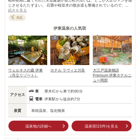
昭和初期に建てられた木造建築が並ぶ松川沿いは、どこか大正ロマンを感
じさせるたたずまい。 石畳や桜並木の散歩道も整備されているので、散
策しながら古き良き時代の温泉情緒に酔いしれてみるのもよい。 源頼
続きを見る
朝、伊東祐親、日蓮上人ゆかりの史跡、室生犀星、北原白秋、与謝野鉄
美肌
幹・晶子夫妻などの文人が愛した街並み、共同浴場に伊東七福神と、何度
訪れても飽きることを知らない魅力がいっぱい。徳川家光にも献上された
伊東温泉
の人気宿
という自慢のお湯に浸かれば、時間を忘れて心も体も安らげる。ちょっと
足を延ばせば絶景が広がる城ケ崎も。吊橋はスリル満点だ。
1
2
3
ウェルネスの森 伊東
ホテル ラヴィエ川良
大江戸温泉物語
（共立リゾート）
Premium 伊東ホテルニ
ュー岡部
車
厚木ICから車で約90分
アクセス
電車
伊東駅から徒歩約7分
泉質
単純温泉、塩化物泉
温泉地の詳細へ
温泉宿(
23
件)を見る