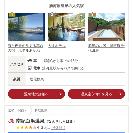
滝で足を洗ったらその水がお湯に変わったという説などが残っている。
江戸時代には湯治場としてにぎわい、江戸後期の温泉番付では「東の小
湯河原温泉
の人気宿
結」に選ばれたとか。頼朝の秘話、二・二六事件などの舞台としても知ら
1
2
3
れ、夏目漱石や島崎藤村を初め多くの文人、画家にも愛された湯河原。今
も多くの人を魅了し続けている。湯河原梅林から見下ろす相模湾の眺望が
すばらしい。
海と夜景の見える高台
大滝ホテル
源泉のお宿 湯河原 千
の宿 ホテルあかね
代田荘
車
福浦ICから車で約15分
アクセス
電車
湯河原駅からバスで約15分
泉質
塩化物泉
温泉地の詳細へ
温泉宿(
28
件)を見る
近畿（関西）
和歌山県
南紀白浜温泉
（
なんきしらはま
）
4.35
点
(全
36
件)