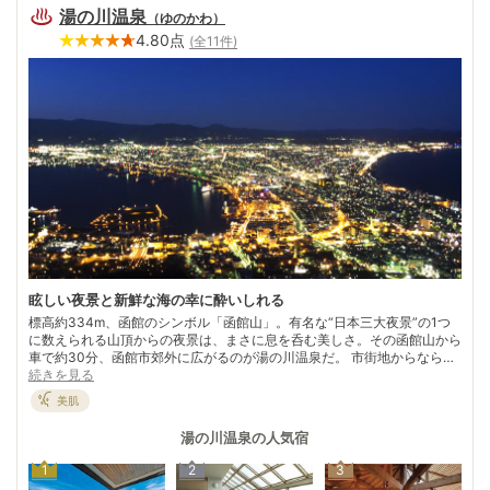
湯の川温泉
（
ゆのかわ
）
4.80
点
(全
11
件)
眩しい夜景と新鮮な海の幸に酔いしれる
標高約334m、函館のシンボル「函館山」。有名な“日本三大夜景”の1つ
に数えられる山頂からの夜景は、まさに息を呑む美しさ。その函館山から
車で約30分、函館市郊外に広がるのが湯の川温泉だ。 市街地からなら車
で約10分、函館空港からは約5分という近さ。函館観光の拠点として、多
続きを見る
くの湯客で賑わう“北海道三大温泉郷”。目の前に津軽海峡が広がり、夏か
美肌
ら秋にかけては露天風呂や宿のお部屋から名物のイカ漁の漁火が眺められ
る。 函館産のイカといえば、松前漬。スルメイカと高級昆布を伝統の味
湯の川温泉
の人気宿
で漬け込んだ、北海道の味覚の代表格。
1
2
3