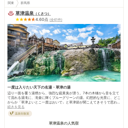
関東
群馬県
草津温泉
（
くさつ
）
4.60
点
(全
61
件)
一度は入りたい天下の名湯・草津の湯
辺り一面を覆う湯煙から、強烈な硫黄臭が漂う。7本の木樋から音を立て
て流れる湯滝に、滝壷に輝くブルーグリーンの湯。幻想的な光景に、どこ
からか「草津よいとこ一度はおいで」と草津節が聞こえてきそうで思わず
心が躍る。 「天下の名湯」「日本三名湯」の肩書きに応える草津の姿
続きを見る
が、湯畑にはある。草津独特の入浴法が“時間湯”。草津節に合わせて大き
温泉街散策
な板を使った湯もみで湯を冷ました後、湯長の号令でいっせいに3分間だ
け入浴。 高温の湯を源泉のまま浴するために工夫された方法だ。有名な
草津温泉
の人気宿
湯もみは、「熱乃湯」で見学可。