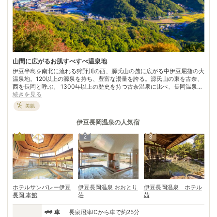
山間に広がるお肌すべすべ温泉地
伊豆半島を南北に流れる狩野川の西、源氏山の麓に広がる中伊豆屈指の大
温泉地。120以上の源泉を持ち、豊富な湯量を誇る。源氏山の東を古奈、
西を長岡と呼ぶ。 1300年以上の歴史を持つ古奈温泉に比べ、長岡温泉は
比較的新しく明治末期1907年の開湯。伊豆の玄関口として熱海、伊東に
続きを見る
次ぐ温泉地に成長した。源氏山の山頂からは富士山も望める。 年間を通
美肌
じて温暖な気候でいちご、みかんなど四季折々のフルーツ狩りも有名。人
気のいちご狩りは例年12月中旬から5月上旬まで。甘いフルーツを贅沢に
伊豆長岡温泉
の人気宿
いただいた後は、自慢のお湯ですっきりと汗を流そう！
1
2
3
ホテルサンバレー伊豆
伊豆長岡温泉 おおとり
伊豆長岡温泉 ホテル
長岡 本館
荘
茜
車
長泉沼津ICから車で約25分