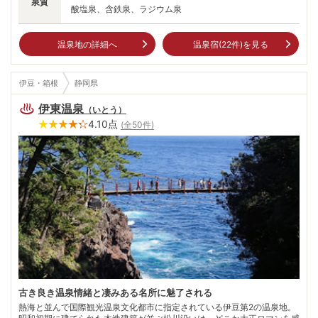
泉質
酸塩泉、含鉄泉、ラジウム泉
温泉地の詳細へ
温泉宿(
22
件)を見る
伊豆・箱根
静岡県
伊東温泉
（
いとう
）
4.10
点
(全
50
件)
古き良き温泉情緒と凄みある名所に魅了される
熱海と並んで国際観光温泉文化都市に指定されている伊豆第2の温泉地。