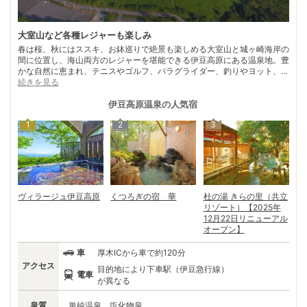
大室山など各種レジャーも楽しみ
春は桜、秋にはススキ、お鉢巡りで絶景も楽しめる大室山と城ヶ崎海岸の
間に位置し、海山両方のレジャーを堪能できる伊豆高原にある温泉地。豊
かな自然に恵まれ、テニスやゴルフ、パラグライダー、釣りやヨット、ス
キューバダイビングなど各種スポーツを満喫できるスポットが充実してい
続きを見る
る。 また、お洒落なショップや飲食店をめぐりながらのショッピングや
食事も楽しみのひとつ。さらに個性的な美術館や博物館、ギャラリーなど
伊豆高原温泉
の人気宿
が数多くあり、国内屈指のアートスポットとしても知られ、年代を問わず
1
2
3
親しまれている。 毎年5月には、これらのアート施設を中心に周辺のペン
ション、ショップなども参加し、伊豆高原エリア全域で「伊豆高原アート
フェスティバル」が開催される。
ヴィラージュ伊豆高原
くつろぎの宿 華
杜の湯 きらの里（共立
リゾート）【2025年
12月22日リニューアル
オープン】
車
厚木ICから車で約120分
アクセス
目的地により下車駅（伊豆急行線）
電車
が異なる
泉質
単純温泉、塩化物泉