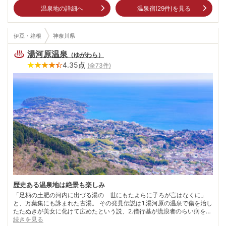
温泉地の詳細へ
温泉宿(
29
件)を見る
伊豆・箱根
神奈川県
湯河原温泉
（
ゆがわら
）
4.35
点
(全
73
件)
歴史ある温泉地は絶景も楽しみ
「足柄の土肥の河内に出づる湯の 世にもたよらに子ろが言はなくに」
と、万葉集にも詠まれた古湯。 その発見伝説は1.湯河原の温泉で傷を治し
たたぬきが美女に化けて広めたという説、2.僧行基が流浪者のらい病を湯
河原の温泉で癒してやると薬師如来が姿を現したという説、3.弘法大師が
続きを見る