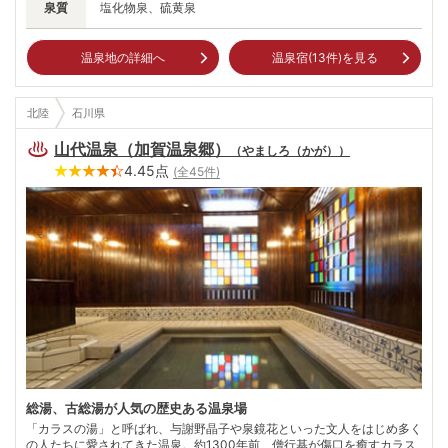
泉質
塩化物泉、硫黄泉
温泉地の詳細へ
温泉宿(
13
件)を見る
北陸
石川県
山代温泉（加賀温泉郷）
（
やましろ（かが）
）
4.45
点
(全
45
件)
総湯、古総湯が人気の歴史ある温泉場
「カラスの湯」と呼ばれ、与謝野晶子や泉鏡花といった文人をはじめ多く
の人たちに愛されてきた温泉。約1300年前、僧行基が傷口を癒すカラス