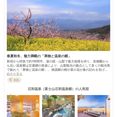
春夏秋冬、魅力満載の「果物と温泉の郷」
新宿から特急で約1時間半。湯の国・山梨で最大規模を誇り、首都圏から
も近い温泉郷は交通網の発達により、山梨観光の拠点として多くの観光客
で賑わう「果物と温泉の郷」。 桃源郷の桃や菜の花が春の訪れを告げ、
近津川沿いの桜並木に春爛漫を喜ぶ。 モモ狩りで夏を感じたら、ブドウ
続きを見る
狩りで秋の味覚に舌鼓。昇仙峡が紅葉で真っ赤に染まると、そろそろ冬の
美肌
到来。冬だからこそ心静かに歴史と向き合ってみるのもよい。300年以上
にわたり石和に居を構えた武田家や、鵜飼を伝えた日蓮上人などのゆかり
石和温泉（富士山石和温泉郷）
の人気宿
の地を散策。冷えた体は、武田信玄の陣中食と伝えられる名物“ほうと
う”と温泉で芯から温まろう。石和温泉駅周辺に点在しているワイナリー
1
2
3
巡りも訪れる人を楽しませてくれる。