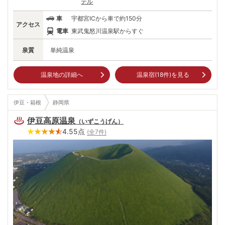
テル
車
宇都宮ICから車で約150分
アクセス
電車
東武鬼怒川温泉駅からすぐ
泉質
単純温泉
温泉地の詳細へ
温泉宿(
18
件)を見る
伊豆・箱根
静岡県
伊豆高原温泉
（
いずこうげん
）
4.55
点
(全
7
件)