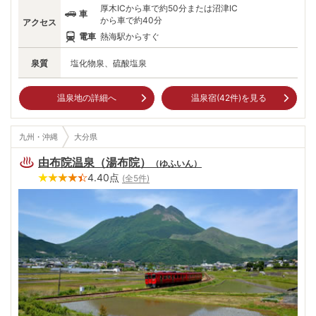
厚木ICから車で約50分または沼津IC
車
から車で約40分
アクセス
電車
熱海駅からすぐ
泉質
塩化物泉、硫酸塩泉
温泉地の詳細へ
温泉宿(
42
件)を見る
九州・沖縄
大分県
由布院温泉（湯布院）
（
ゆふいん
）
4.40
点
(全
5
件)