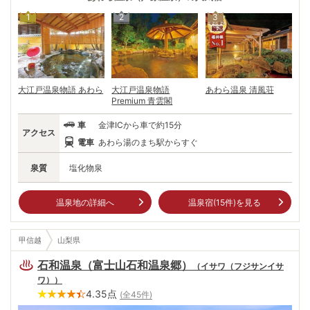
した庭園を持つところが多い。京阪神の人たちを中心に人気を呼ぶ「関西
1
2
3
の奥座敷」。各宿自慢の庭園を眺めながら、日本海の幸をじっくりと味わ
う。旬の魚、蟹や若狭牛など福井の豊富な食材と、柔らかな泉質の温泉と
共にゆったり寛ぎの時間を過ごしたい。
大江戸温泉物語 あわら
大江戸温泉物語
あわら温泉 清風荘
Premium 青雲閣
車
金津ICから車で約15分
アクセス
電車
あわら湯のまち駅からすぐ
泉質
塩化物泉
温泉地の詳細へ
温泉宿(
15
件)を見る
甲信越
山梨県
石和温泉（富士山石和温泉郷）
（
イサワ（フジサンイサ
ワ）
）
4.35
点
(全
45
件)