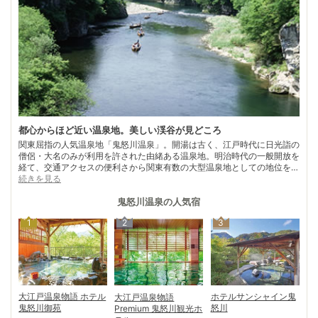
都心からほど近い温泉地。美しい渓谷が見どころ
関東屈指の人気温泉地「鬼怒川温泉」。開湯は古く、江戸時代に日光詣の
僧侶・大名のみが利用を許された由緒ある温泉地。明治時代の一般開放を
経て、交通アクセスの便利さから関東有数の大型温泉地としての地位を確
立。 周辺一帯が日光国立公園に指定されている鬼怒川の上流に広がり、
続きを見る
その渓谷美を求めて、毎年多くの観光客が訪れる。鬼怒川温泉駅～鬼怒川
公園駅までの約2㎞の間に鬼怒川を挟んで両岸に大型ホテル・温泉旅館が
鬼怒川温泉
の人気宿
立ち並ぶ。 鬼怒川観光に欠かせないのは「鬼怒川ライン下り」。渓流沿
1
2
3
いの奇岩や断崖絶壁、生い茂る新緑や紅葉を見上げる迫力は圧巻。急流や
水しぶきなどスリル満点で、約40分間の船旅を船頭さんが愉しませてく
れる。
大江戸温泉物語 ホテル
ホテルサンシャイン鬼
大江戸温泉物語
鬼怒川御苑
怒川
Premium 鬼怒川観光ホ