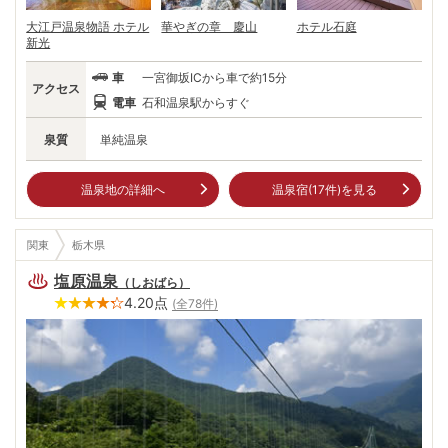
大江戸温泉物語 ホテル
華やぎの章 慶山
ホテル石庭
新光
車
一宮御坂ICから車で約15分
アクセス
電車
石和温泉駅からすぐ
泉質
単純温泉
温泉地の詳細へ
温泉宿(
17
件)を見る
関東
栃木県
塩原温泉
（
しおばら
）
4.20
点
(全
78
件)