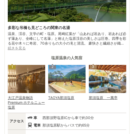
多彩な吊橋も見どころの関東の名湯
温泉、渓谷、文学の町・塩原。尾崎紅葉が「山あれば岩あり、岩あれば必
ず瀑あり、全峰にして名瀑」と称えた塩原渓谷の美しさは圧巻。四季を彩
る花や木々に奇岩、70余りもの大小の滝と清流。 豪快さと繊細さが織り
なす芸術を、遊歩道や日本一の吊り橋「もみじ谷大吊橋」などの個性豊か
続きを見る
な吊り橋から鑑賞できる。そして、渓谷沿いに広がる「塩原十一湯」。昔
ながらの素朴な温泉街あり、緑や乳白色、墨色などの温泉ありと秘湯、名
塩原温泉
の人気宿
湯が揃う。 紅葉の他にも夏目漱石、斉藤茂吉など多くの文人墨客が魅せ
1
2
3
られた塩原温泉。800年の歴史を持つ妙雲寺は、多くの文学碑が建ち「文
学の森」と呼ばれる名所。目で見て肌で感じた塩原の魅力を、再確認でき
る。
大江戸温泉物語
TAOYA那須塩原
那須塩原 一萬亭
Premium ホテルニュー
塩原
車
西那須野塩原ICから車で約30分
アクセス
電車
那須塩原駅からバスで約65分