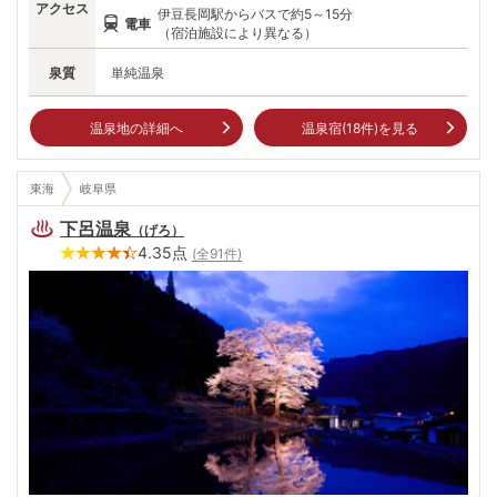
アクセス
伊豆長岡駅からバスで約5～15分
電車
（宿泊施設により異なる）
泉質
単純温泉
温泉地の詳細へ
温泉宿(
18
件)を見る
東海
岐阜県
下呂温泉
（
げろ
）
4.35
点
(全
91
件)