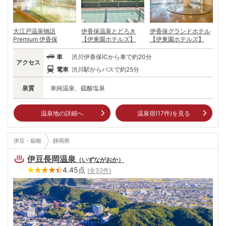
大江戸温泉物語
伊香保温泉とどろき
伊香保グランドホテル
Premium 伊香保
【伊東園ホテルズ】
【伊東園ホテルズ】
車
渋川伊香保ICから車で約20分
アクセス
電車
渋川駅からバスで約25分
泉質
単純温泉、硫酸塩泉
温泉地の詳細へ
温泉宿(
17
件)を見る
伊豆・箱根
静岡県
伊豆長岡温泉
（
いずながおか
）
4.45
点
(全
32
件)