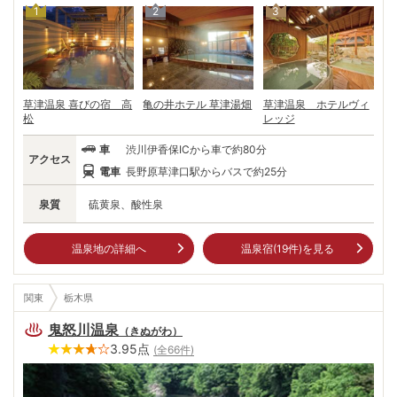
1
2
3
草津温泉 喜びの宿 高
亀の井ホテル 草津湯畑
草津温泉 ホテルヴィ
松
レッジ
車
渋川伊香保ICから車で約80分
アクセス
電車
長野原草津口駅からバスで約25分
泉質
硫黄泉、酸性泉
温泉地の詳細へ
温泉宿(
19
件)を見る
関東
栃木県
鬼怒川温泉
（
きぬがわ
）
3.95
点
(全
66
件)