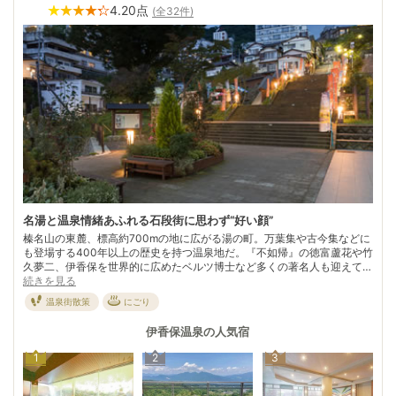
4.20
点
(全
32
件)
名湯と温泉情緒あふれる石段街に思わず“好い顔”
榛名山の東麓、標高約700mの地に広がる湯の町。万葉集や古今集などに
も登場する400年以上の歴史を持つ温泉地だ。『不如帰』の徳富蘆花や竹
久夢二、伊香保を世界的に広めたベルツ博士など多くの著名人も迎えてき
た。 街のシンボルでもある長さ約300m、約360段続く石段。あちこちに
続きを見る
立つ「湯の花まんじゅう」の看板や、立ち並ぶ土産物屋に思わず足が止ま
温泉街散策
にごり
る。 「イカホ」の語源は「イイカオ＝好い顔」だという説もあるとか。
代表的な茶褐色のまろやかなお湯に寛ぎ、温泉情緒たっぷりの石段を散策
伊香保温泉
の人気宿
すれば“イイカオ”になってしまうのも納得。
1
2
3