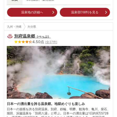
温泉地の詳細へ
温泉宿(
18
件)を見る
九州・沖縄
大分県
別府温泉郷
（
べっぷ
）
4.50
点
(全
27
件)
日本一の湧出量を誇る温泉郷。地獄めぐりも楽しみ
日本一の規模を誇る別府温泉。別府、鉄輪、明礬、観海寺、亀川、柴石、
堀田、浜脇温泉を「別府八湯」と呼ぶ。日本一の湧出量は1日約9万5728