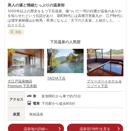
美人の湯と情緒たっぷりの温泉街
1000年以上の歴史をもつ下呂温泉。傷ついた一羽の白鷺が温泉のありか
を知らせたという伝説があり、室町時代には高僧万里集九が、江戸時代に
は儒学者林羅山が有馬・草津にならぶ「天下の三名泉」と紹介した。 昭
和49年に温泉資源の保護、安定供給のため温泉の集中管理を行い、加温
続きを見る
や加水せず、温泉を旅館などに供給している。源泉温度は最高84℃、共
美肌
有温度は55℃のアルカリ性単純温泉。ツルツルスベスベした肌触りから
別名「美人の湯」とも呼ばれている。 飛騨川を中心とした温泉街には湯
下呂温泉
の人気宿
めぐりができる多数の施設があるので、「湯めぐり手形」を片手に散策を
楽しもう。地元スイーツや、名産の飛騨牛グルメの食べ歩きも楽しめる。
1
2
3
電車でのアクセスも良く、一年中観光客の絶えない温泉地だ。
TAOYA下呂
大江戸温泉物語
ブリーズベイホテル＆
Premium 下呂本館
リゾート下呂
車
富加関ICから車で約70分
アクセス
電車
下呂駅から徒歩約5分
泉質
単純温泉
温泉地の詳細へ
温泉宿(
18
件)を見る