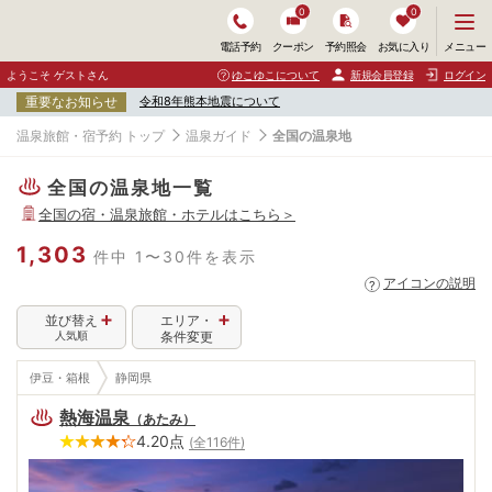
0
0
メ
メニュー
電話予約
クーポン
予約照会
お気に入り
ニ
ュ
ようこそ ゲストさん
ゆこゆこについて
新規会員登録
ログイン
ー
重要なお知らせ
令和8年熊本地震について
を
開
温泉旅館・宿予約 トップ
温泉ガイド
全国の温泉地
く
全国の温泉地一覧
全国
の宿・温泉旅館・ホテルはこちら＞
1,303
件中 1〜30件を表示
アイコンの説明
並び替え
エリア・
人気順
条件変更
伊豆・箱根
静岡県
熱海温泉
（
あたみ
）
4.20
点
(全
116
件)