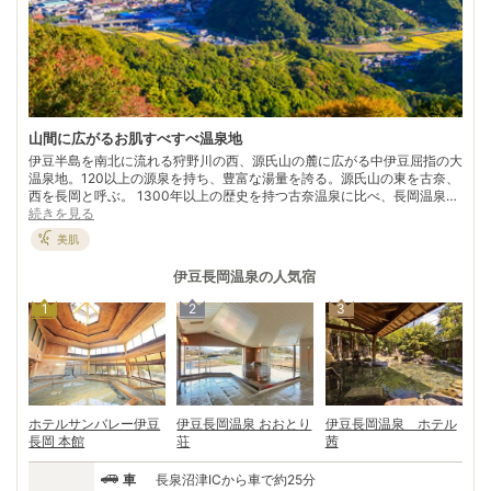
山間に広がるお肌すべすべ温泉地
伊豆半島を南北に流れる狩野川の西、源氏山の麓に広がる中伊豆屈指の大
温泉地。120以上の源泉を持ち、豊富な湯量を誇る。源氏山の東を古奈、
西を長岡と呼ぶ。 1300年以上の歴史を持つ古奈温泉に比べ、長岡温泉は
比較的新しく明治末期1907年の開湯。伊豆の玄関口として熱海、伊東に
続きを見る
次ぐ温泉地に成長した。源氏山の山頂からは富士山も望める。 年間を通
美肌
じて温暖な気候でいちご、みかんなど四季折々のフルーツ狩りも有名。人
気のいちご狩りは例年12月中旬から5月上旬まで。甘いフルーツを贅沢に
伊豆長岡温泉
の人気宿
いただいた後は、自慢のお湯ですっきりと汗を流そう！
1
2
3
ホテルサンバレー伊豆
伊豆長岡温泉 おおとり
伊豆長岡温泉 ホテル
長岡 本館
荘
茜
車
長泉沼津ICから車で約25分