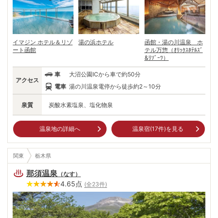
イマジン ホテル＆リゾ
湯の浜ホテル
函館・湯の川温泉 ホ
ート函館
テル万惣（ｵﾘｯｸｽﾎﾃﾙｽﾞ
&ﾘｿﾞｰﾂ）
車
大沼公園ICから車で約50分
アクセス
電車
湯の川温泉電停から徒歩約2～10分
泉質
炭酸水素塩泉、塩化物泉
温泉地の詳細へ
温泉宿(
17
件)を見る
関東
栃木県
那須温泉
（
なす
）
4.65
点
(全
23
件)