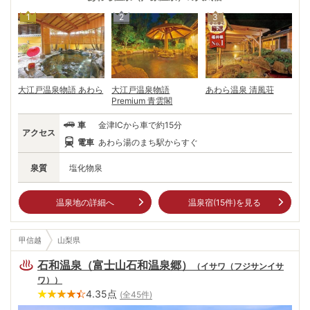
した庭園を持つところが多い。京阪神の人たちを中心に人気を呼ぶ「関西
1
2
3
の奥座敷」。各宿自慢の庭園を眺めながら、日本海の幸をじっくりと味わ
う。旬の魚、蟹や若狭牛など福井の豊富な食材と、柔らかな泉質の温泉と
共にゆったり寛ぎの時間を過ごしたい。
大江戸温泉物語 あわら
大江戸温泉物語
あわら温泉 清風荘
Premium 青雲閣
車
金津ICから車で約15分
アクセス
電車
あわら湯のまち駅からすぐ
泉質
塩化物泉
温泉地の詳細へ
温泉宿(
15
件)を見る
甲信越
山梨県
石和温泉（富士山石和温泉郷）
（
イサワ（フジサンイサ
ワ）
）
4.35
点
(全
45
件)