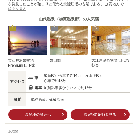
を発見したことが始まりと伝わる北陸屈指の古湯である。 加賀地方で
は、共同浴場のことを「総湯」と呼ぶとか。総湯「浴殿」の周りは「湯の
続きを見る
曲輪（がわ）」と呼ばれ、今も昔ながらの雰囲気を残す。明治期の総湯を
再現した「古総湯」は、源泉かけ流しの入浴が体験できる。 古総湯を囲
山代温泉（加賀温泉郷）
の人気宿
むように軒を連ねる老舗旅館に紅殻格子、漆塗りの柱や灯篭。さらに、
1
2
3
「浴殿」から伸びる商店街には土産物屋などが建ち並び温泉情緒を高め
る。
大江戸温泉物語
雄山閣
大江戸温泉物語 山代彩
Premium 山下家
朝楽
加賀ICから車で約14分、片山津ICか
車
ら車で約18分
アクセス
電車
加賀温泉駅からバスで約12分
泉質
単純温泉、硫酸塩泉
温泉地の詳細へ
温泉宿(
15
件)を見る
北海道