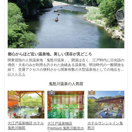
都心からほど近い温泉地。美しい渓谷が見どころ
関東屈指の人気温泉地「鬼怒川温泉」。開湯は古く、江戸時代に日光詣の
僧侶・大名のみが利用を許された由緒ある温泉地。明治時代の一般開放を
経て、交通アクセスの便利さから関東有数の大型温泉地としての地位を確
立。 周辺一帯が日光国立公園に指定されている鬼怒川の上流に広がり、
続きを見る
その渓谷美を求めて、毎年多くの観光客が訪れる。鬼怒川温泉駅～鬼怒川
公園駅までの約2㎞の間に鬼怒川を挟んで両岸に大型ホテル・温泉旅館が
鬼怒川温泉
の人気宿
立ち並ぶ。 鬼怒川観光に欠かせないのは「鬼怒川ライン下り」。渓流沿
1
2
3
いの奇岩や断崖絶壁、生い茂る新緑や紅葉を見上げる迫力は圧巻。急流や
水しぶきなどスリル満点で、約40分間の船旅を船頭さんが愉しませてく
れる。
大江戸温泉物語 ホテル
ホテルサンシャイン鬼
大江戸温泉物語
鬼怒川御苑
怒川
Premium 鬼怒川観光ホ