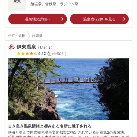
泉質
酸塩泉、含鉄泉、ラジウム泉
温泉地の詳細へ
温泉宿(
22
件)を見る
伊豆・箱根
静岡県
伊東温泉
（
いとう
）
4.10
点
(全
50
件)
古き良き温泉情緒と凄みある名所に魅了される
熱海と並んで国際観光温泉文化都市に指定されている伊豆第2の温泉地。