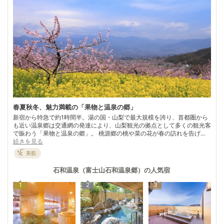
春夏秋冬、魅力満載の「果物と温泉の郷」
新宿から特急で約1時間半。湯の国・山梨で最大規模を誇り、首都圏から
も近い温泉郷は交通網の発達により、山梨観光の拠点として多くの観光客
で賑わう「果物と温泉の郷」。 桃源郷の桃や菜の花が春の訪れを告げ、
近津川沿いの桜並木に春爛漫を喜ぶ。 モモ狩りで夏を感じたら、ブドウ
続きを見る
狩りで秋の味覚に舌鼓。昇仙峡が紅葉で真っ赤に染まると、そろそろ冬の
美肌
到来。冬だからこそ心静かに歴史と向き合ってみるのもよい。300年以上
にわたり石和に居を構えた武田家や、鵜飼を伝えた日蓮上人などのゆかり
石和温泉（富士山石和温泉郷）
の人気宿
の地を散策。冷えた体は、武田信玄の陣中食と伝えられる名物“ほうと
う”と温泉で芯から温まろう。石和温泉駅周辺に点在しているワイナリー
1
2
3
巡りも訪れる人を楽しませてくれる。