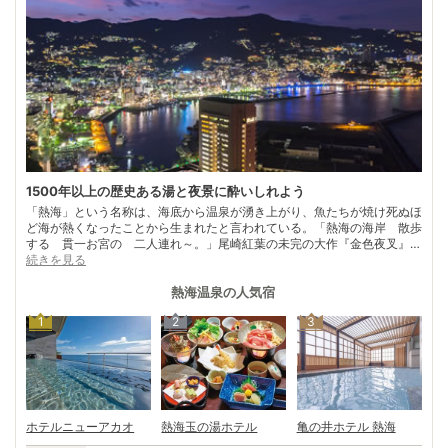
1500年以上の歴史ある湯と夜景に酔いしれよう
「熱海」という名称は、海底から温泉が湧き上がり、魚たちが焼け死ぬほ
ど海が熱くなったことから生まれたと言われている。「熱海の海岸 散歩
する 貫一お宮の 二人連れ～。」尾崎紅葉の未完の大作『金色夜叉』で
も有名な熱海は、1500年以上の歴史を誇る温泉地。かつては徳川家康、8
続きを見る
代将軍徳川吉宗にも愛され、伊藤博文、大隈重信といった明治の元勲たち
はしばしばこの地で重要な会議を持ったという。現在は、再び熱海の原点
熱海温泉
の人気宿
に戻ろうとする動きも高まっている。 刻まれてきた時間に思いを馳せな
1
2
3
がら、名物温泉まんじゅうを味わうのもまた一興。疲れた体は、少ししょ
っぱいお湯でゆっくり癒そう。いまなお美しい夜景も楽しめる
ホテルニューアカオ
熱海玉の湯ホテル
亀の井ホテル 熱海