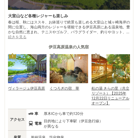
大室山など各種レジャーも楽しみ
春は桜、秋にはススキ、お鉢巡りで絶景も楽しめる大室山と城ヶ崎海岸の
間に位置し、海山両方のレジャーを堪能できる伊豆高原にある温泉地。豊
かな自然に恵まれ、テニスやゴルフ、パラグライダー、釣りやヨット、ス
キューバダイビングなど各種スポーツを満喫できるスポットが充実してい
続きを見る
る。 また、お洒落なショップや飲食店をめぐりながらのショッピングや
食事も楽しみのひとつ。さらに個性的な美術館や博物館、ギャラリーなど
伊豆高原温泉
の人気宿
が数多くあり、国内屈指のアートスポットとしても知られ、年代を問わず
1
2
3
親しまれている。 毎年5月には、これらのアート施設を中心に周辺のペン
ション、ショップなども参加し、伊豆高原エリア全域で「伊豆高原アート
フェスティバル」が開催される。
ヴィラージュ伊豆高原
くつろぎの宿 華
杜の湯 きらの里（共立
リゾート）【2025年
12月22日リニューアル
オープン】
車
厚木ICから車で約120分
アクセス
目的地により下車駅（伊豆急行線）
電車
が異なる
泉質
単純温泉、塩化物泉