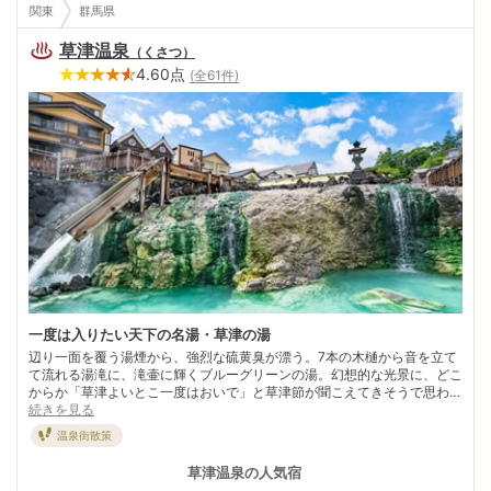
関東
群馬県
草津温泉
（
くさつ
）
4.60
点
(全
61
件)
一度は入りたい天下の名湯・草津の湯
辺り一面を覆う湯煙から、強烈な硫黄臭が漂う。7本の木樋から音を立て
て流れる湯滝に、滝壷に輝くブルーグリーンの湯。幻想的な光景に、どこ
からか「草津よいとこ一度はおいで」と草津節が聞こえてきそうで思わず
心が躍る。 「天下の名湯」「日本三名湯」の肩書きに応える草津の姿
続きを見る
が、湯畑にはある。草津独特の入浴法が“時間湯”。草津節に合わせて大き
温泉街散策
な板を使った湯もみで湯を冷ました後、湯長の号令でいっせいに3分間だ
け入浴。 高温の湯を源泉のまま浴するために工夫された方法だ。有名な
草津温泉
の人気宿
湯もみは、「熱乃湯」で見学可。