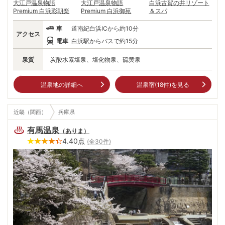
大江戸温泉物語
大江戸温泉物語
白浜古賀の井リゾート
Premium 白浜彩朝楽
Premium 白浜御苑
＆スパ
車
道南紀白浜ICから約10分
アクセス
電車
白浜駅からバスで約15分
泉質
炭酸水素塩泉、塩化物泉、硫黄泉
温泉地の詳細へ
温泉宿(
18
件)を見る
近畿（関西）
兵庫県
有馬温泉
（
ありま
）
4.40
点
(全
30
件)