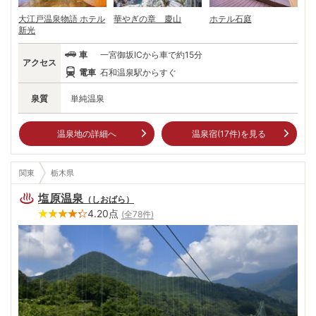
大江戸温泉物語 ホテル
華やぎの章 慶山
ホテル石庭
新光
車
一宮御坂ICから車で約15分
アクセス
電車
石和温泉駅からすぐ
泉質
単純温泉
温泉地の詳細へ
温泉宿(
17
件)を見る
関東
栃木県
塩原温泉
（
しおばら
）
4.20
点
(全
78
件)