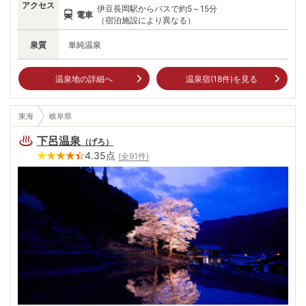
アクセス
伊豆長岡駅からバスで約5～15分
電車
（宿泊施設により異なる）
泉質
単純温泉
温泉地の詳細へ
温泉宿(
18
件)を見る
東海
岐阜県
下呂温泉
（
げろ
）
4.35
点
(全
91
件)