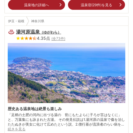
温泉地の詳細へ
温泉宿(
29
件)を見る
伊豆・箱根
神奈川県
湯河原温泉
（
ゆがわら
）
4.35
点
(全
73
件)
歴史ある温泉地は絶景も楽しみ
「足柄の土肥の河内に出づる湯の 世にもたよらに子ろが言はなくに」
と、万葉集にも詠まれた古湯。 その発見伝説は1.湯河原の温泉で傷を治し
たたぬきが美女に化けて広めたという説、2.僧行基が流浪者のらい病を湯
河原の温泉で癒してやると薬師如来が姿を現したという説、3.弘法大師が
続きを見る