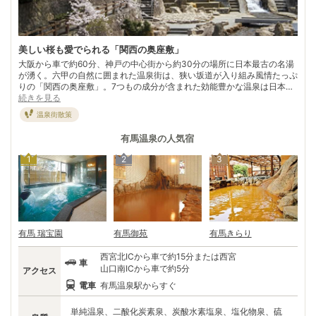
美しい桜も愛でられる「関西の奥座敷」
大阪から車で約60分、神戸の中心街から約30分の場所に日本最古の名湯
が湧く。六甲の自然に囲まれた温泉街は、狭い坂道が入り組み風情たっぷ
りの「関西の奥座敷」。7つもの成分が含まれた効能豊かな温泉は日本三
古泉の一つにも数えられる。 「日本書紀」にも記載が残る古湯で、温泉
続きを見る
寺を建立した僧行基が温泉の基礎を築き、12宿坊を開いた僧仁西が中
温泉街散策
興。そして、有馬を愛し、ねねと共に何度も訪れた豊臣秀吉が大規模な改
修工事に着手し、江戸時代末期には「有馬千軒」と謳われるほどの繁栄を
有馬温泉
の人気宿
誇った。 洪水、大火、震災と何度も危機を乗り越えてきた有馬の姿を見
守った茶褐色の“金泉”と無色透明の“銀泉”。太古から変わらないお湯に、
1
2
3
興亡の歴史をめぐらせてみるのもよい。
有馬 瑞宝園
有馬御苑
有馬きらり
西宮北ICから車で約15分または西宮
車
山口南ICから車で約5分
アクセス
電車
有馬温泉駅からすぐ
単純温泉、二酸化炭素泉、炭酸水素塩泉、塩化物泉、硫