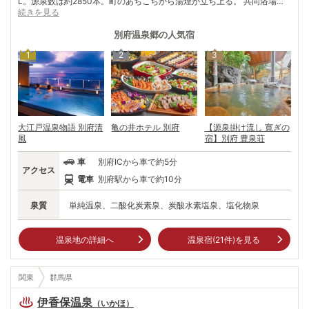
L。源泉数は約2850本。町のあちこちから湯煙が立ち上る。 共同浴場約1
70軒、宿は約1000軒。さらに、存在する11の泉質のうち放射能泉を除く
続きを見る
10種類が湧く。阿蘇から島原へ続く火山活動によって生じた断層が、別
府に豊富な温泉をもたらしたとか。その象徴が「別府地 獄めぐり」。 赤
別府温泉郷
の人気宿
い「血の池地獄」や青い「海地獄」、白い「白池地獄」や間欠泉が豪快に
1
2
3
噴き出す「龍巻地獄」、別名ワニ地獄とも呼ばれている「鬼山地獄」な
ど、1000年以上も前から噴出しているという9つの“地獄”。別府の町を歩
けば、自然の威力にひたすら圧倒される。
大江戸温泉物語 別府清
亀の井ホテル 別府
【源泉掛け流し 寛ぎの
風
宿】別府 豊泉荘
車
別府ICから車で約5分
アクセス
電車
別府駅から車で約10分
泉質
単純温泉、二酸化炭素泉、炭酸水素塩泉、塩化物泉
温泉地の詳細へ
温泉宿(
21
件)を見る
関東
群馬県
伊香保温泉
（
いかほ
）