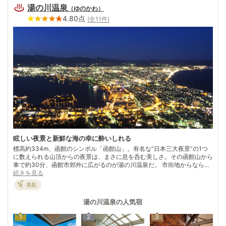
湯の川温泉
（
ゆのかわ
）
4.80
点
(全
11
件)
眩しい夜景と新鮮な海の幸に酔いしれる
標高約334m、函館のシンボル「函館山」。有名な“日本三大夜景”の1つ
に数えられる山頂からの夜景は、まさに息を呑む美しさ。その函館山から
車で約30分、函館市郊外に広がるのが湯の川温泉だ。 市街地からなら車
で約10分、函館空港からは約5分という近さ。函館観光の拠点として、多
続きを見る
くの湯客で賑わう“北海道三大温泉郷”。目の前に津軽海峡が広がり、夏か
美肌
ら秋にかけては露天風呂や宿のお部屋から名物のイカ漁の漁火が眺められ
る。 函館産のイカといえば、松前漬。スルメイカと高級昆布を伝統の味
湯の川温泉
の人気宿
で漬け込んだ、北海道の味覚の代表格。
1
2
3