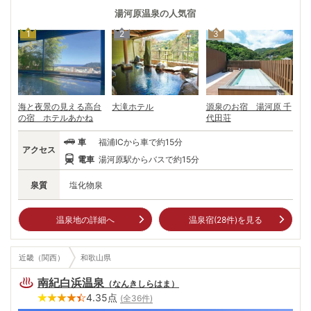
滝で足を洗ったらその水がお湯に変わったという説などが残っている。
江戸時代には湯治場としてにぎわい、江戸後期の温泉番付では「東の小
湯河原温泉
の人気宿
結」に選ばれたとか。頼朝の秘話、二・二六事件などの舞台としても知ら
1
2
3
れ、夏目漱石や島崎藤村を初め多くの文人、画家にも愛された湯河原。今
も多くの人を魅了し続けている。湯河原梅林から見下ろす相模湾の眺望が
すばらしい。
海と夜景の見える高台
大滝ホテル
源泉のお宿 湯河原 千
の宿 ホテルあかね
代田荘
車
福浦ICから車で約15分
アクセス
電車
湯河原駅からバスで約15分
泉質
塩化物泉
温泉地の詳細へ
温泉宿(
28
件)を見る
近畿（関西）
和歌山県
南紀白浜温泉
（
なんきしらはま
）
4.35
点
(全
36
件)