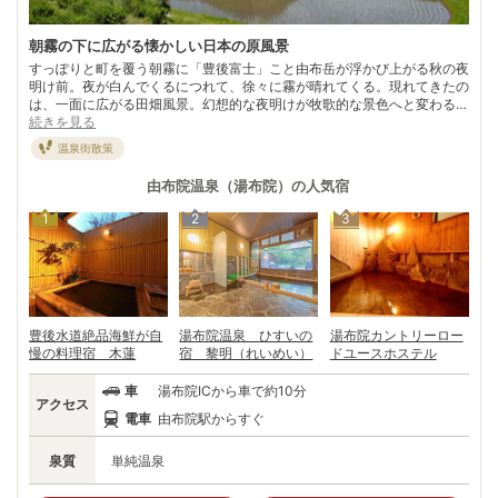
朝霧の下に広がる懐かしい日本の原風景
すっぽりと町を覆う朝霧に「豊後富士」こと由布岳が浮かび上がる秋の夜
明け前。夜が白んでくるにつれて、徐々に霧が晴れてくる。現れてきたの
は、一面に広がる田畑風景。幻想的な夜明けが牧歌的な景色へと変わる
頃、温泉地にも朝が訪れる。 作家の田辺聖子が「ただの田舎、ひたすら
続きを見る
田舎、野草の田舎」と著した由布院温泉。歓楽街はなく、囲炉裏や柱時計
温泉街散策
といった純和風の老舗旅館が点々と佇む。田んぼのあぜ道を思い切り走っ
た子供時代。 賑やかな駅前を抜け宿に向かうにつれて、どこか懐かしい
由布院温泉（湯布院）
の人気宿
気持ちが蘇る。
1
2
3
豊後水道絶品海鮮が自
湯布院温泉 ひすいの
湯布院カントリーロー
慢の料理宿 木蓮
宿 黎明（れいめい）
ドユースホステル
車
湯布院ICから車で約10分
アクセス
電車
由布院駅からすぐ
泉質
単純温泉