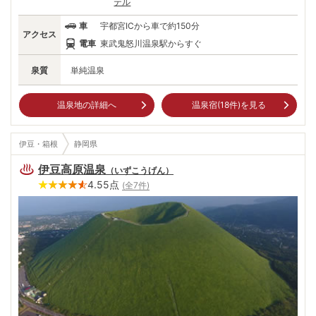
テル
車
宇都宮ICから車で約150分
アクセス
電車
東武鬼怒川温泉駅からすぐ
泉質
単純温泉
温泉地の詳細へ
温泉宿(
18
件)を見る
伊豆・箱根
静岡県
伊豆高原温泉
（
いずこうげん
）
4.55
点
(全
7
件)