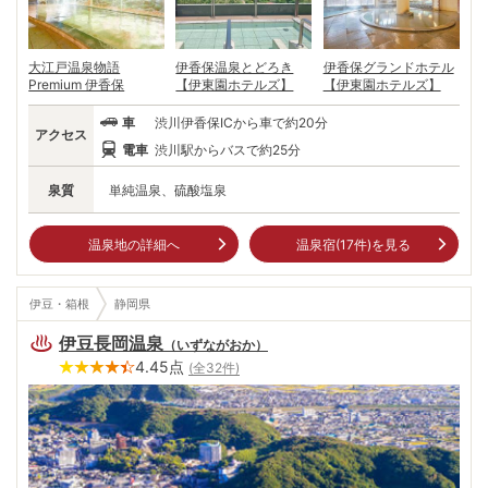
大江戸温泉物語
伊香保温泉とどろき
伊香保グランドホテル
Premium 伊香保
【伊東園ホテルズ】
【伊東園ホテルズ】
車
渋川伊香保ICから車で約20分
アクセス
電車
渋川駅からバスで約25分
泉質
単純温泉、硫酸塩泉
温泉地の詳細へ
温泉宿(
17
件)を見る
伊豆・箱根
静岡県
伊豆長岡温泉
（
いずながおか
）
4.45
点
(全
32
件)