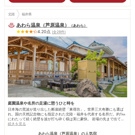
北陸
福井県
あわら温泉（芦原温泉）
（
あわら
）
4.20
点
(全
28
件)
庭園温泉や名所の足湯に憩うひと時を
日本海の荒波が造り出した断崖絶壁「東尋坊」。世界三大奇勝にも選ば
れ、国の天然記念物にも指定された北陸・福井を代表する名所だ。約1㎞
にわたって続く絶壁を波が打ち砕く様は実に豪快。 岩場の先まで出て下
を見下ろせば、あまりの高さと迫力に思わず足がすくむ。 その東尋坊か
続きを見る
ら車で約30分。越前観光の拠点として賑わいを見せるのが芦原温泉だ。
近代的な設備を備えた規模の大きい宿は、広い敷地を利用して趣向を凝ら
あわら温泉（芦原温泉）
の人気宿