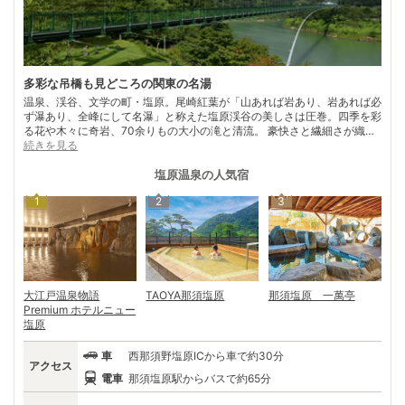
多彩な吊橋も見どころの関東の名湯
温泉、渓谷、文学の町・塩原。尾崎紅葉が「山あれば岩あり、岩あれば必
ず瀑あり、全峰にして名瀑」と称えた塩原渓谷の美しさは圧巻。四季を彩
る花や木々に奇岩、70余りもの大小の滝と清流。 豪快さと繊細さが織り
なす芸術を、遊歩道や日本一の吊り橋「もみじ谷大吊橋」などの個性豊か
続きを見る
な吊り橋から鑑賞できる。そして、渓谷沿いに広がる「塩原十一湯」。昔
ながらの素朴な温泉街あり、緑や乳白色、墨色などの温泉ありと秘湯、名
塩原温泉
の人気宿
湯が揃う。 紅葉の他にも夏目漱石、斉藤茂吉など多くの文人墨客が魅せ
1
2
3
られた塩原温泉。800年の歴史を持つ妙雲寺は、多くの文学碑が建ち「文
学の森」と呼ばれる名所。目で見て肌で感じた塩原の魅力を、再確認でき
る。
大江戸温泉物語
TAOYA那須塩原
那須塩原 一萬亭
Premium ホテルニュー
塩原
車
西那須野塩原ICから車で約30分
アクセス
電車
那須塩原駅からバスで約65分