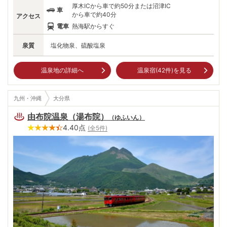
厚木ICから車で約50分または沼津IC
車
から車で約40分
アクセス
電車
熱海駅からすぐ
泉質
塩化物泉、硫酸塩泉
温泉地の詳細へ
温泉宿(
42
件)を見る
九州・沖縄
大分県
由布院温泉（湯布院）
（
ゆふいん
）
4.40
点
(全
5
件)