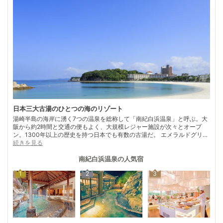
日本三大古湯のひとつの海のリゾート
湯崎半島の海岸に湧く7つの温泉を総称して「南紀白浜温泉」と呼ぶ。大
阪から約2時間と交通の便もよく、大規模レジャー施設が次々とオープ
ン。1300年以上の歴史を持つ日本でも有数の古湯だ。 エメラルドグリー
ンの海と別名「シュガービーチ」の砂浜が続く「白良浜海水浴場」周辺に
続きを見る
は、大小さまざまの宿が立ち並ぶ。一方で、古き良き時代の面影を今も残
す。 “湯崎七湯”のうち唯一現存する共同浴場「崎の湯」（天然露天風
南紀白浜温泉
の人気宿
呂）は日本最古の風呂とか。他にも、歴史ある「牟婁の湯」や塩分濃度の
1
2
3
高いお湯が湧く「松の湯」など、昔ながらの庶民的な雰囲気を残す共同浴
場が健在。歴史ある白浜の湯をじっくり味わうのもよい。