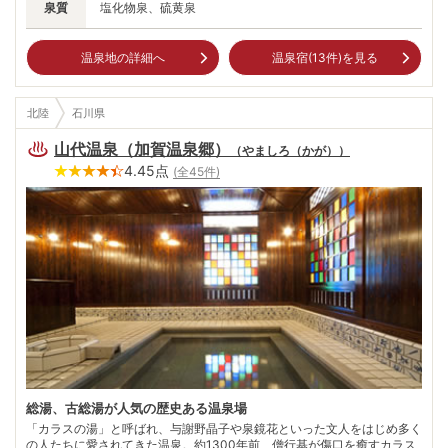
泉質
塩化物泉、硫黄泉
温泉地の詳細へ
温泉宿(
13
件)を見る
北陸
石川県
山代温泉（加賀温泉郷）
（
やましろ（かが）
）
4.45
点
(全
45
件)
総湯、古総湯が人気の歴史ある温泉場
「カラスの湯」と呼ばれ、与謝野晶子や泉鏡花といった文人をはじめ多く
の人たちに愛されてきた温泉。約1300年前、僧行基が傷口を癒すカラス