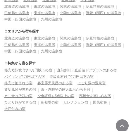
北海道の温泉地
東北の温泉地
関東の温泉地
伊豆箱根の温泉地
甲信越の温泉地
東海の温泉地
北陸の温泉地
近畿（関西）の温泉地
中国・四国の温泉地
九州の温泉地
○エリアから宿を探す
北海道の温泉宿
東北の温泉宿
関東の温泉宿
伊豆箱根の温泉宿
甲信越の温泉宿
東海の温泉宿
北陸の温泉宿
近畿（関西）の温泉宿
中国・四国の温泉宿
九州の温泉宿
○特集から宿を探す
格安1泊2食付き1万円以下の宿
直前割引・直前値下げプランのある宿
バイキング1万円以下の宿
高級食材付で1万円以下の宿
格安で泊まれる宿
客室露天風呂のある宿
にごり湯の温泉宿
貸切風呂が無料の宿
海・湖眺望の露天風呂がある宿
カニ食べ放題の宿
夕食評価4.5点以上の宿
部屋食を楽しめる宿
ひとり旅ができる宿
新登場の宿
セレクション宿
国民宿舎
送迎付きの宿