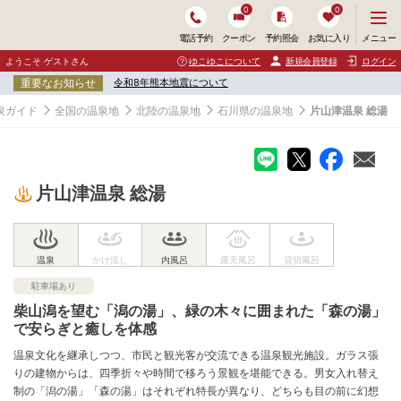
0
0
メ
メニュー
電話予約
クーポン
予約照会
お気に入り
ニ
ュ
ようこそ ゲストさん
ゆこゆこについて
新規会員登録
ログイン
ー
重要なお知らせ
令和8年熊本地震について
を
開
泉ガイド
全国の温泉地
北陸の温泉地
石川県の温泉地
片山津温泉 総湯
く
片山津温泉 総湯
駐車場あり
柴山潟を望む「潟の湯」、緑の木々に囲まれた「森の湯」
で安らぎと癒しを体感
温泉文化を継承しつつ、市民と観光客が交流できる温泉観光施設。ガラス張
りの建物からは、四季折々や時間で移ろう景観を堪能できる。男女入れ替え
制の「潟の湯」「森の湯」はそれぞれ特長が異なり、どちらも目の前に幻想