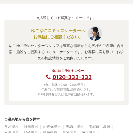
※掲載している写真はイメージです。
ゆこゆこコミュニケーターへ
お気軽にご相談ください。
ゆこゆこ予約センタースタッフは豊富な情報からお客様のご希望に合う
宿・施設をご提案するコミュニケーターです。お客様に寄り添い、お求
めの施設情報をご案内いたします。
ゆこゆこ予約センター
0120-333-333
※年中無休（9:00～21:00受付）。
年末年始も営業時間は通常通りです。
※17時以降および土日は特に混み合います。
○温泉地から宿を探す
草津温泉
熱海温泉
伊香保温泉
鬼怒川温泉
南紀白浜温泉
有馬温泉
城崎温泉
道後温泉
昼神温泉
伊東温泉