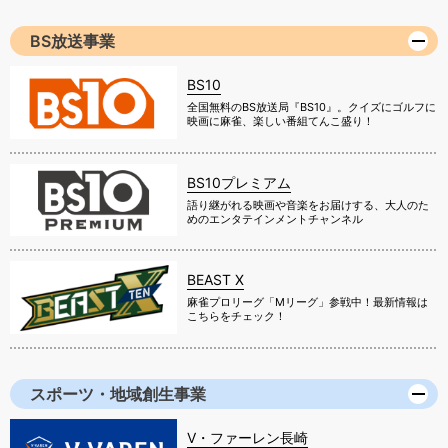
BS放送事業
BS10
全国無料のBS放送局『BS10』。クイズにゴルフに
映画に麻雀、楽しい番組てんこ盛り！
BS10プレミアム
語り継がれる映画や音楽をお届けする、大人のた
めのエンタテインメントチャンネル
BEAST X
麻雀プロリーグ「Mリーグ」参戦中！最新情報は
こちらをチェック！
スポーツ・地域創生事業
V・ファーレン長崎