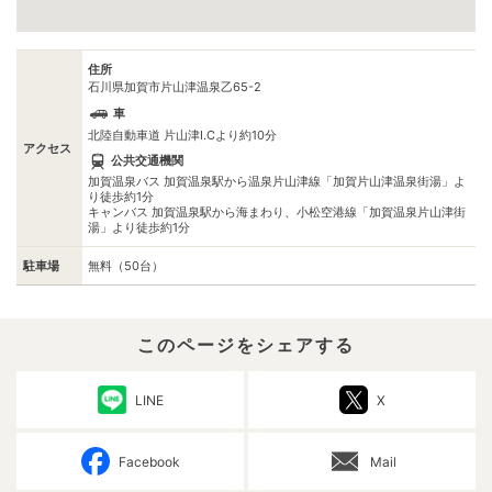
住所
石川県加賀市片山津温泉乙65-2
車
北陸自動車道 片山津I.Cより約10分
アクセス
公共交通機関
加賀温泉バス 加賀温泉駅から温泉片山津線「加賀片山津温泉街湯」よ
り徒歩約1分
キャンバス 加賀温泉駅から海まわり、小松空港線「加賀温泉片山津街
湯」より徒歩約1分
駐車場
無料（50台）
このページをシェアする
LINE
X
Facebook
Mail