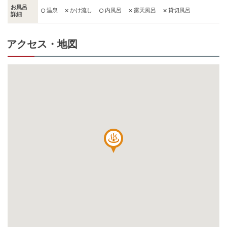
お風呂
温泉
かけ流し
内風呂
露天風呂
貸切風呂
○
✕
○
✕
✕
詳細
アクセス・地図