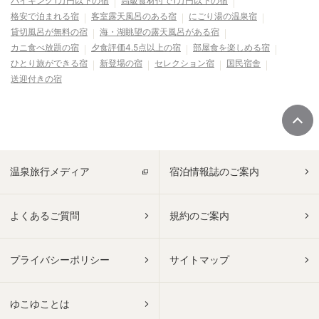
バイキング1万円以下の宿
高級食材付で1万円以下の宿
格安で泊まれる宿
客室露天風呂のある宿
にごり湯の温泉宿
貸切風呂が無料の宿
海・湖眺望の露天風呂がある宿
カニ食べ放題の宿
夕食評価4.5点以上の宿
部屋食を楽しめる宿
ひとり旅ができる宿
新登場の宿
セレクション宿
国民宿舎
送迎付きの宿
温泉旅行メディア
宿泊情報誌のご案内
よくあるご質問
規約のご案内
プライバシーポリシー
サイトマップ
ゆこゆことは