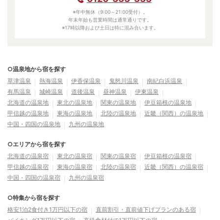
※年中無休（9:00～21:00受付）。
年末年始も営業時間は通常通りです。
※17時以降および土日は特に混み合います。
○温泉地から宿を探す
草津温泉
熱海温泉
伊香保温泉
鬼怒川温泉
南紀白浜温泉
有馬温泉
城崎温泉
道後温泉
昼神温泉
伊東温泉
北海道の温泉地
東北の温泉地
関東の温泉地
伊豆箱根の温泉地
甲信越の温泉地
東海の温泉地
北陸の温泉地
近畿（関西）の温泉地
中国・四国の温泉地
九州の温泉地
○エリアから宿を探す
北海道の温泉宿
東北の温泉宿
関東の温泉宿
伊豆箱根の温泉宿
甲信越の温泉宿
東海の温泉宿
北陸の温泉宿
近畿（関西）の温泉宿
中国・四国の温泉宿
九州の温泉宿
○特集から宿を探す
格安1泊2食付き1万円以下の宿
直前割引・直前値下げプランのある宿