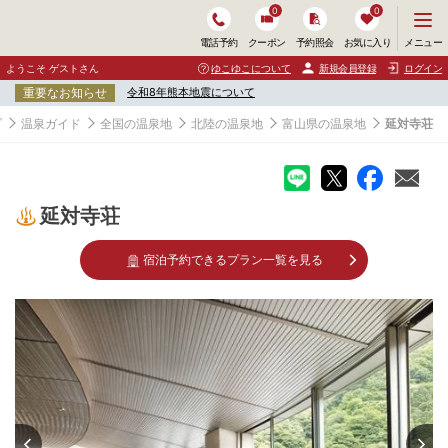
0
0
メ
メニュー
電話予約
クーポン
予約照会
お気に入り
ニ
ュ
ようこそ ゲストさん
ゆこゆこについて
新規会員登録
ログイン
ー
重要なお知らせ
令和8年熊本地震について
を
開
プ
温泉ガイド
全国の温泉地
北陸の温泉地
富山県の温泉地
延対寺荘
く
延対寺荘
宿泊予約できるプラン一覧を見る