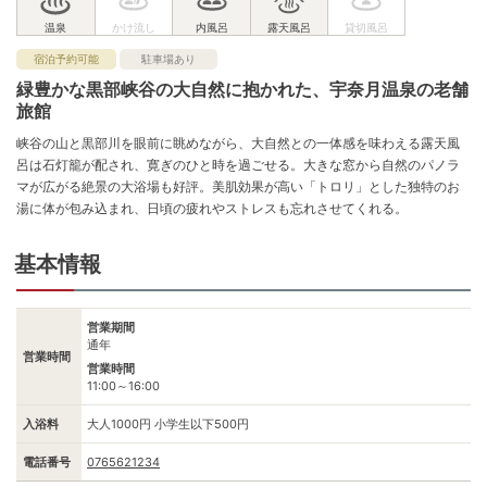
宿泊予約可能
駐車場あり
緑豊かな黒部峡谷の大自然に抱かれた、宇奈月温泉の老舗
旅館
峡谷の山と黒部川を眼前に眺めながら、大自然との一体感を味わえる露天風
呂は石灯籠が配され、寛ぎのひと時を過ごせる。大きな窓から自然のパノラ
マが広がる絶景の大浴場も好評。美肌効果が高い「トロリ」とした独特のお
湯に体が包み込まれ、日頃の疲れやストレスも忘れさせてくれる。
基本情報
営業期間
通年
営業時間
営業時間
11:00～16:00
入浴料
大人1000円 小学生以下500円
電話番号
0765621234