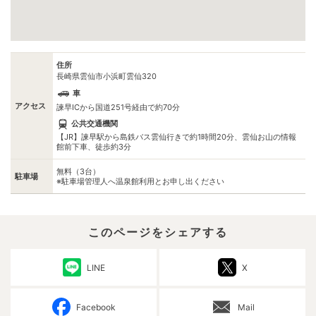
住所
長崎県雲仙市小浜町雲仙320
車
アクセス
諫早ICから国道251号経由で約70分
公共交通機関
【JR】諫早駅から島鉄バス雲仙行きで約1時間20分、雲仙お山の情報
館前下車、徒歩約3分
無料（3台）
駐車場
※駐車場管理人へ温泉館利用とお申し出ください
このページをシェアする
LINE
X
Facebook
Mail