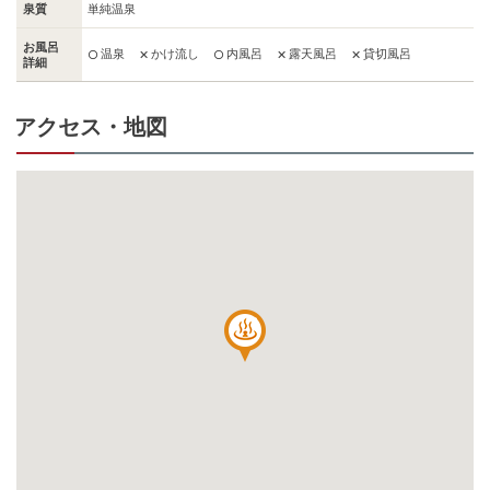
泉質
単純温泉
お風呂
温泉
かけ流し
内風呂
露天風呂
貸切風呂
○
✕
○
✕
✕
詳細
アクセス・地図