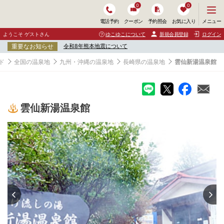
0
0
メ
メニュー
電話予約
クーポン
予約照会
お気に入り
ニ
ュ
ようこそ ゲストさん
ゆこゆこについて
新規会員登録
ログイン
ー
重要なお知らせ
令和8年熊本地震について
を
開
ド
全国の温泉地
九州・沖縄の温泉地
長崎県の温泉地
雲仙新湯温泉館
く
雲仙新湯温泉館