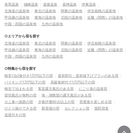
有馬温泉
城崎温泉
道後温泉
昼神温泉
伊東温泉
北海道の温泉地
東北の温泉地
関東の温泉地
伊豆箱根の温泉地
甲信越の温泉地
東海の温泉地
北陸の温泉地
近畿（関西）の温泉地
中国・四国の温泉地
九州の温泉地
○エリアから宿を探す
北海道の温泉宿
東北の温泉宿
関東の温泉宿
伊豆箱根の温泉宿
甲信越の温泉宿
東海の温泉宿
北陸の温泉宿
近畿（関西）の温泉宿
中国・四国の温泉宿
九州の温泉宿
○特集から宿を探す
格安1泊2食付き1万円以下の宿
直前割引・直前値下げプランのある宿
バイキング1万円以下の宿
高級食材付で1万円以下の宿
格安で泊まれる宿
客室露天風呂のある宿
にごり湯の温泉宿
貸切風呂が無料の宿
海・湖眺望の露天風呂がある宿
カニ食べ放題の宿
夕食評価90点以上の宿
部屋食を楽しめる宿
ひとり旅ができる宿
新登場の宿
セレクション宿
国民宿舎
送迎付きの宿