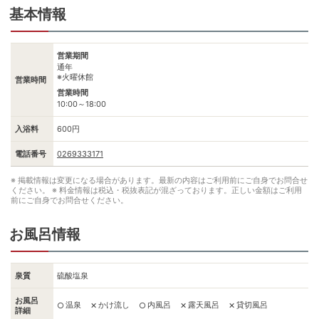
基本情報
営業期間
通年
※火曜休館
営業時間
営業時間
10:00～18:00
入浴料
600円
電話番号
0269333171
※ 掲載情報は変更になる場合があります。最新の内容はご利用前にご自身でお問合せ
ください。
※ 料金情報は税込・税抜表記が混ざっております。正しい金額はご利用
前にご自身でお問合せください。
お風呂情報
泉質
硫酸塩泉
お風呂
温泉
かけ流し
内風呂
露天風呂
貸切風呂
○
✕
○
✕
✕
詳細