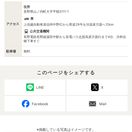
住所
長野県山ノ内町大字平穏3111-1
車
アクセス
上信越自動車道信州中野ICから県道29号を渋温泉方面へ12km
公共交通機関
長野電鉄長野線湯田中駅から長電バス志賀高原方面行きで4分、渋和合
橋下車すぐ
駐車場
無料
このページをシェアする
LINE
X
Facebook
Mail
※掲載している写真はイメージです。