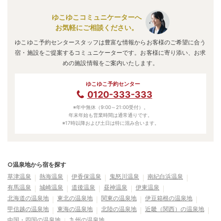
ゆこゆこコミュニケーターへ
お気軽にご相談ください。
ゆこゆこ予約センタースタッフは豊富な情報からお客様のご希望に合う
宿・施設をご提案するコミュニケーターです。お客様に寄り添い、お求
めの施設情報をご案内いたします。
ゆこゆこ予約センター
0120-333-333
※年中無休（9:00～21:00受付）。
年末年始も営業時間は通常通りです。
※17時以降および土日は特に混み合います。
○温泉地から宿を探す
草津温泉
熱海温泉
伊香保温泉
鬼怒川温泉
南紀白浜温泉
有馬温泉
城崎温泉
道後温泉
昼神温泉
伊東温泉
北海道の温泉地
東北の温泉地
関東の温泉地
伊豆箱根の温泉地
甲信越の温泉地
東海の温泉地
北陸の温泉地
近畿（関西）の温泉地
中国・四国の温泉地
九州の温泉地