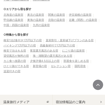
○エリアから宿を探す
北海道の温泉宿
東北の温泉宿
関東の温泉宿
伊豆箱根の温泉宿
甲信越の温泉宿
東海の温泉宿
北陸の温泉宿
近畿（関西）の温泉宿
中国・四国の温泉宿
九州の温泉宿
○特集から宿を探す
格安1泊2食付き1万円以下の宿
直前割引・直前値下げプランのある宿
バイキング1万円以下の宿
高級食材付で1万円以下の宿
格安で泊まれる宿
客室露天風呂のある宿
にごり湯の温泉宿
貸切風呂が無料の宿
海・湖眺望の露天風呂がある宿
カニ食べ放題の宿
夕食評価4.5点以上の宿
部屋食を楽しめる宿
ひとり旅ができる宿
新登場の宿
セレクション宿
国民宿舎
送迎付きの宿
温泉旅行メディア
宿泊情報誌のご案内