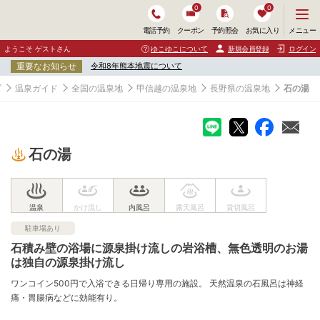
0
0
メ
メニュー
電話予約
クーポン
予約照会
お気に入り
ニ
ュ
ようこそ ゲストさん
ゆこゆこについて
新規会員登録
ログイン
ー
重要なお知らせ
令和8年熊本地震について
を
開
プ
温泉ガイド
全国の温泉地
甲信越の温泉地
長野県の温泉地
石の湯
く
石の湯
駐車場あり
石積み壁の浴場に源泉掛け流しの岩浴槽、無色透明のお湯
は独自の源泉掛け流し
ワンコイン500円で入浴できる日帰り専用の施設。 天然温泉の石風呂は神経
痛・胃腸病などに効能有り。