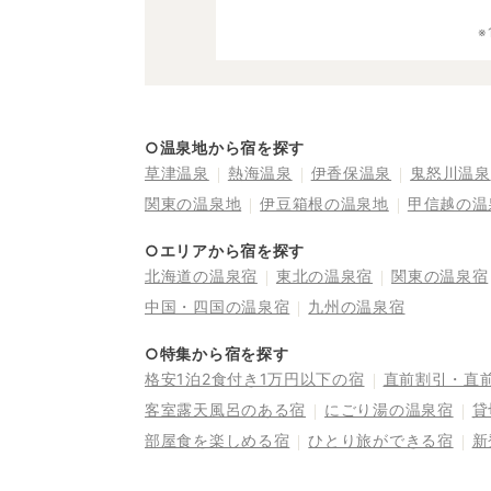
○温泉地から宿を探す
草津温泉
熱海温泉
伊香保温泉
鬼怒川温泉
関東の温泉地
伊豆箱根の温泉地
甲信越の温
○エリアから宿を探す
北海道の温泉宿
東北の温泉宿
関東の温泉宿
中国・四国の温泉宿
九州の温泉宿
○特集から宿を探す
格安1泊2食付き1万円以下の宿
直前割引・直
客室露天風呂のある宿
にごり湯の温泉宿
貸
部屋食を楽しめる宿
ひとり旅ができる宿
新