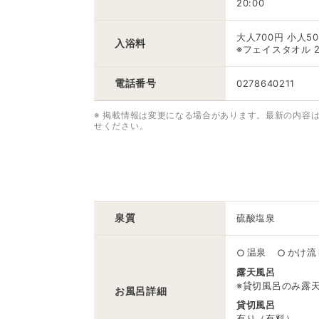
20:00
大人700円 小人5
入浴料
※フェイスタオル 2
電話番号
0278640211
※ 掲載情報は変更になる場合があります。最新の内容
せください。
泉質
硫酸塩泉
温泉
かけ流
○
○
露天風呂
※貸切風呂のみ露
お風呂
詳細
貸切風呂
有り（有料）