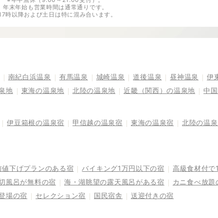
年末年始も営業時間は通常通りです。
※17時以降および土日は特に混み合います。
南紀白浜温泉
有馬温泉
城崎温泉
道後温泉
昼神温泉
伊
泉地
東海の温泉地
北陸の温泉地
近畿（関西）の温泉地
中国
伊豆箱根の温泉宿
甲信越の温泉宿
東海の温泉宿
北陸の温泉
前値下げプランのある宿
バイキング1万円以下の宿
高級食材付で
切風呂が無料の宿
海・湖眺望の露天風呂がある宿
カニ食べ放題
登場の宿
セレクション宿
国民宿舎
送迎付きの宿