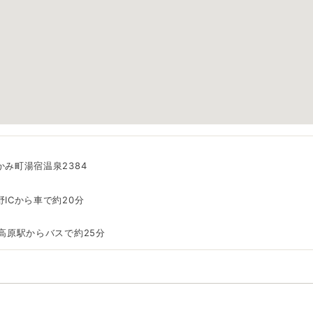
み町湯宿温泉2384
ICから車で約20分
高原駅からバスで約25分