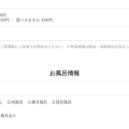
00円
00円 ・ 貸バスタオル 200円
はご利用前にご自身でお問合せください。
※ 料金情報は税込・税抜表記が混ざ
お風呂情報
し
内風呂
露天風呂
貸切風呂
○
○
○
天風呂あり