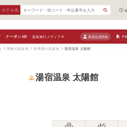
・ホテル名
ド
クーポン
(0)
新規会員登録
予
温泉旅行メディア
地
関東の温泉地
群馬県の温泉地
湯宿温泉 太陽館
湯宿温泉 太陽館