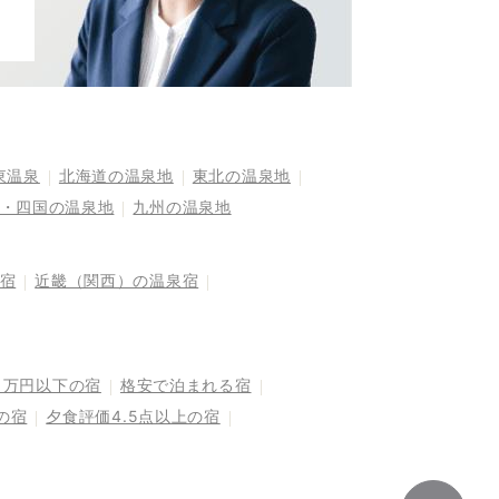
東温泉
北海道の温泉地
東北の温泉地
・四国の温泉地
九州の温泉地
宿
近畿（関西）の温泉宿
1万円以下の宿
格安で泊まれる宿
の宿
夕食評価4.5点以上の宿