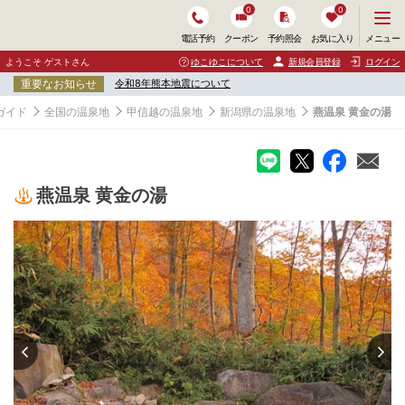
0
0
メ
メニュー
電話予約
クーポン
予約照会
お気に入り
ニ
ュ
ようこそ ゲストさん
ゆこゆこについて
新規会員登録
ログイン
ー
重要なお知らせ
令和8年熊本地震について
を
開
ガイド
全国の温泉地
甲信越の温泉地
新潟県の温泉地
燕温泉 黄金の湯
く
燕温泉 黄金の湯