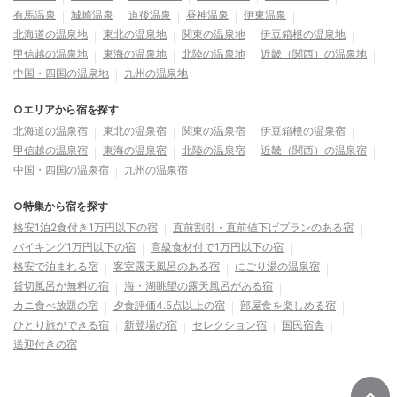
有馬温泉
城崎温泉
道後温泉
昼神温泉
伊東温泉
北海道の温泉地
東北の温泉地
関東の温泉地
伊豆箱根の温泉地
甲信越の温泉地
東海の温泉地
北陸の温泉地
近畿（関西）の温泉地
中国・四国の温泉地
九州の温泉地
○エリアから宿を探す
北海道の温泉宿
東北の温泉宿
関東の温泉宿
伊豆箱根の温泉宿
甲信越の温泉宿
東海の温泉宿
北陸の温泉宿
近畿（関西）の温泉宿
中国・四国の温泉宿
九州の温泉宿
○特集から宿を探す
格安1泊2食付き1万円以下の宿
直前割引・直前値下げプランのある宿
バイキング1万円以下の宿
高級食材付で1万円以下の宿
格安で泊まれる宿
客室露天風呂のある宿
にごり湯の温泉宿
貸切風呂が無料の宿
海・湖眺望の露天風呂がある宿
カニ食べ放題の宿
夕食評価4.5点以上の宿
部屋食を楽しめる宿
ひとり旅ができる宿
新登場の宿
セレクション宿
国民宿舎
送迎付きの宿