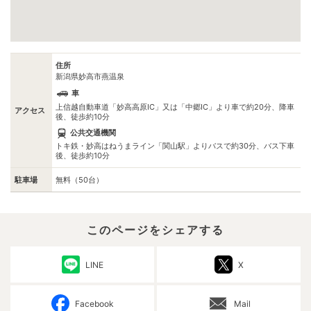
住所
新潟県妙高市燕温泉
車
上信越自動車道「妙高高原IC」又は「中郷IC」より車で約20分、降車
アクセス
後、徒歩約10分
公共交通機関
トキ鉄・妙高はねうまライン「関山駅」よりバスで約30分、バス下車
後、徒歩約10分
駐車場
無料（50台）
このページをシェアする
LINE
X
Facebook
Mail