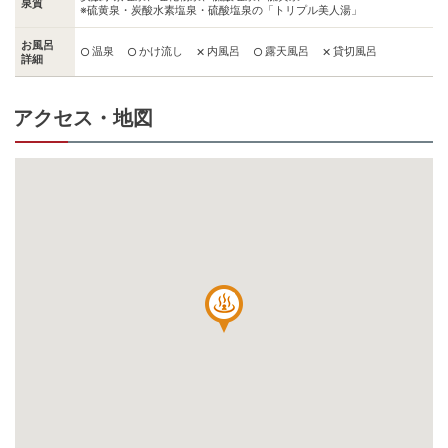
泉質
※硫黄泉・炭酸水素塩泉・硫酸塩泉の「トリプル美人湯」
お風呂
温泉
かけ流し
内風呂
露天風呂
貸切風呂
○
○
✕
○
✕
詳細
アクセス・地図