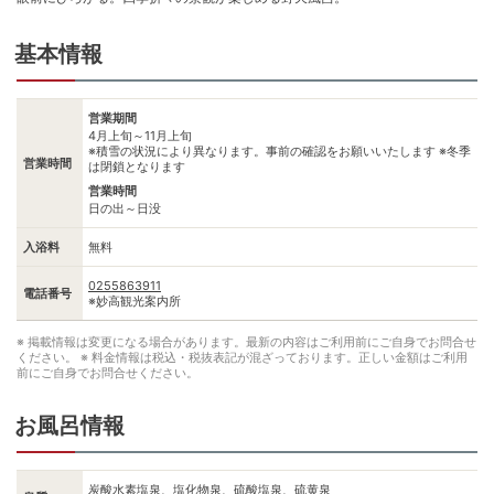
基本情報
営業期間
4月上旬～11月上旬
※積雪の状況により異なります。事前の確認をお願いいたします ※冬季
営業時間
は閉鎖となります
営業時間
日の出～日没
入浴料
無料
0255863911
電話番号
※妙高観光案内所
※ 掲載情報は変更になる場合があります。最新の内容はご利用前にご自身でお問合せ
ください。
※ 料金情報は税込・税抜表記が混ざっております。正しい金額はご利用
前にご自身でお問合せください。
お風呂情報
炭酸水素塩泉、塩化物泉、硫酸塩泉、硫黄泉