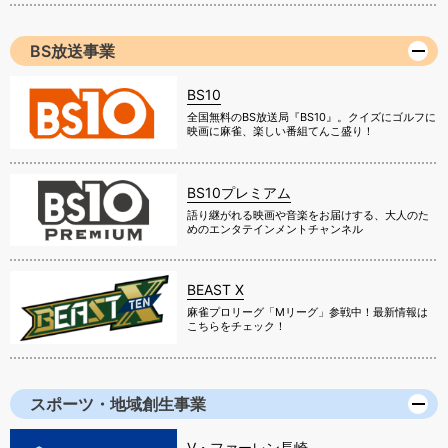
BS放送事業
BS10
全国無料のBS放送局『BS10』。クイズにゴルフに
映画に麻雀、楽しい番組てんこ盛り！
BS10プレミアム
語り継がれる映画や音楽をお届けする、大人のた
めのエンタテインメントチャンネル
BEAST X
麻雀プロリーグ「Mリーグ」参戦中！最新情報は
こちらをチェック！
スポーツ・地域創生事業
V・ファーレン長崎