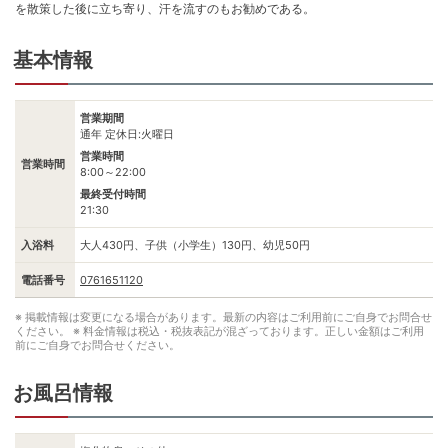
を散策した後に立ち寄り、汗を流すのもお勧めである。
基本情報
営業期間
通年 定休日:火曜日
営業時間
営業時間
8:00～22:00
最終受付時間
21:30
入浴料
大人430円、子供（小学生）130円、幼児50円
電話番号
0761651120
※ 掲載情報は変更になる場合があります。最新の内容はご利用前にご自身でお問合せ
ください。
※ 料金情報は税込・税抜表記が混ざっております。正しい金額はご利用
前にご自身でお問合せください。
お風呂情報