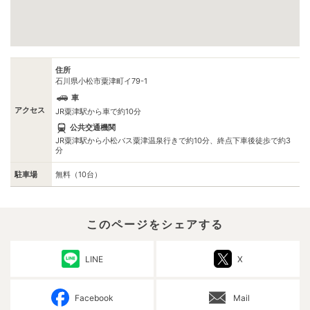
住所
石川県小松市粟津町イ79-1
車
アクセス
JR粟津駅から車で約10分
公共交通機関
JR粟津駅から小松バス粟津温泉行きで約10分、終点下車後徒歩で約3
分
駐車場
無料（10台）
このページをシェアする
LINE
X
Facebook
Mail