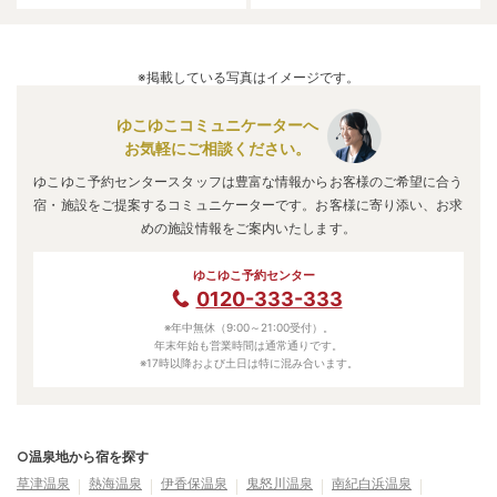
※掲載している写真はイメージです。
ゆこゆこコミュニケーターへ
お気軽にご相談ください。
ゆこゆこ予約センタースタッフは豊富な情報からお客様のご希望に合う
宿・施設をご提案するコミュニケーターです。お客様に寄り添い、お求
めの施設情報をご案内いたします。
ゆこゆこ予約センター
0120-333-333
※年中無休（9:00～21:00受付）。
年末年始も営業時間は通常通りです。
※17時以降および土日は特に混み合います。
○温泉地から宿を探す
草津温泉
熱海温泉
伊香保温泉
鬼怒川温泉
南紀白浜温泉