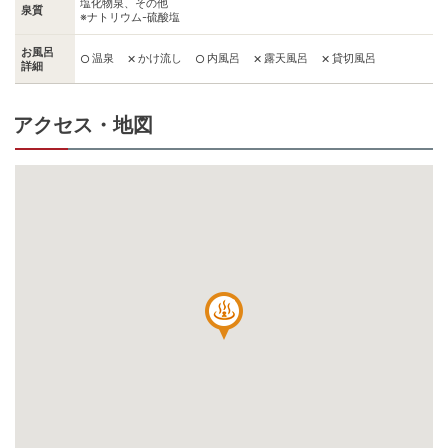
塩化物泉、その他
泉質
※ナトリウム-硫酸塩
お風呂
温泉
かけ流し
内風呂
露天風呂
貸切風呂
○
✕
○
✕
✕
詳細
アクセス・地図