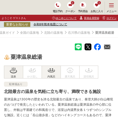
0
0
メ
メニュー
電話予約
クーポン
予約照会
お気に入り
ニ
ュ
ようこそ ゲストさん
ゆこゆこについて
新規会員登録
ログイン
ー
重要なお知らせ
令和8年熊本地震について
を
開
温泉ガイド
全国の温泉地
北陸の温泉地
石川県の温泉地
粟津温泉総湯
く
粟津温泉総湯
駐車場あり
北陸最古の温泉を気軽に立ち寄り、満喫できる施設
粟津温泉は1300年の歴史を誇る北陸最古の温泉であり、泰澄大師が白山権現
のおつげで発見したといわれている。粟津温泉総湯は粟津温泉の中心部に位
置し、外観は平屋建ての和風造りで、浴室は内湯男女各１つずつのシンプル
な施設。近くには「岳山遊歩道」などのハイキングコースもあるので、粟津