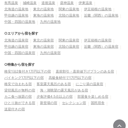
有馬温泉
城崎温泉
道後温泉
昼神温泉
伊東温泉
北海道の温泉地
東北の温泉地
関東の温泉地
伊豆箱根の温泉地
甲信越の温泉地
東海の温泉地
北陸の温泉地
近畿（関西）の温泉地
中国・四国の温泉地
九州の温泉地
○エリアから宿を探す
北海道の温泉宿
東北の温泉宿
関東の温泉宿
伊豆箱根の温泉宿
甲信越の温泉宿
東海の温泉宿
北陸の温泉宿
近畿（関西）の温泉宿
中国・四国の温泉宿
九州の温泉宿
○特集から宿を探す
格安1泊2食付き1万円以下の宿
直前割引・直前値下げプランのある宿
バイキング1万円以下の宿
高級食材付で1万円以下の宿
格安で泊まれる宿
客室露天風呂のある宿
にごり湯の温泉宿
貸切風呂が無料の宿
海・湖眺望の露天風呂がある宿
カニ食べ放題の宿
夕食評価4.5点以上の宿
部屋食を楽しめる宿
ひとり旅ができる宿
新登場の宿
セレクション宿
国民宿舎
送迎付きの宿