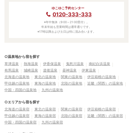
ゆこゆこ予約センター
0120-333-333
※年中無休（9:00～21:00受付）。
年末年始も営業時間は通常通りです。
※17時以降および土日は特に混み合います。
○温泉地から宿を探す
草津温泉
熱海温泉
伊香保温泉
鬼怒川温泉
南紀白浜温泉
有馬温泉
城崎温泉
道後温泉
昼神温泉
伊東温泉
北海道の温泉地
東北の温泉地
関東の温泉地
伊豆箱根の温泉地
甲信越の温泉地
東海の温泉地
北陸の温泉地
近畿（関西）の温泉地
中国・四国の温泉地
九州の温泉地
○エリアから宿を探す
北海道の温泉宿
東北の温泉宿
関東の温泉宿
伊豆箱根の温泉宿
甲信越の温泉宿
東海の温泉宿
北陸の温泉宿
近畿（関西）の温泉宿
中国・四国の温泉宿
九州の温泉宿