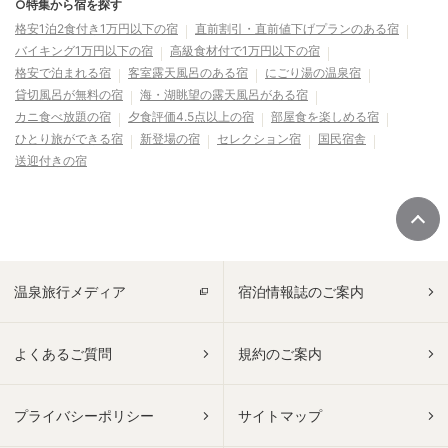
○特集から宿を探す
格安1泊2食付き1万円以下の宿
直前割引・直前値下げプランのある宿
バイキング1万円以下の宿
高級食材付で1万円以下の宿
格安で泊まれる宿
客室露天風呂のある宿
にごり湯の温泉宿
貸切風呂が無料の宿
海・湖眺望の露天風呂がある宿
カニ食べ放題の宿
夕食評価4.5点以上の宿
部屋食を楽しめる宿
ひとり旅ができる宿
新登場の宿
セレクション宿
国民宿舎
送迎付きの宿
温泉旅行メディア
宿泊情報誌のご案内
よくあるご質問
規約のご案内
プライバシーポリシー
サイトマップ