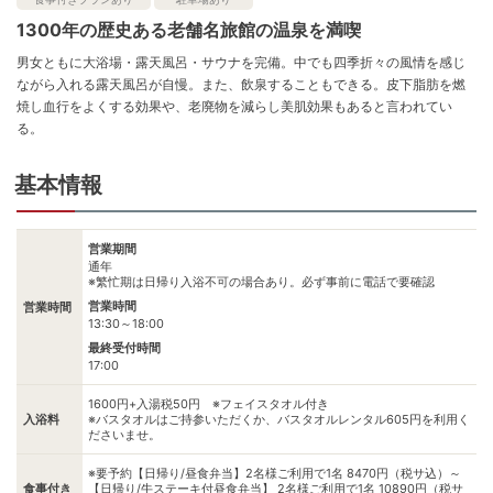
1300年の歴史ある老舗名旅館の温泉を満喫
男女ともに大浴場・露天風呂・サウナを完備。中でも四季折々の風情を感じ
ながら入れる露天風呂が自慢。また、飲泉することもできる。皮下脂肪を燃
焼し血行をよくする効果や、老廃物を減らし美肌効果もあると言われてい
る。
基本情報
営業期間
通年
※繁忙期は日帰り入浴不可の場合あり。必ず事前に電話で要確認
営業時間
営業時間
13:30～18:00
最終受付時間
17:00
1600円+入湯税50円 ※フェイスタオル付き
入浴料
※バスタオルはご持参いただくか、バスタオルレンタル605円を利用く
ださいませ。
※要予約【日帰り/昼食弁当】2名様ご利用で1名 8470円（税サ込）～
食事付き
【日帰り/牛ステーキ付昼食弁当】 2名様ご利用で1名 10890円（税サ