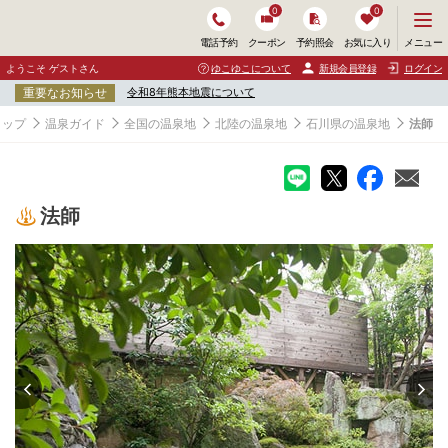
0
0
メ
メニュー
電話予約
クーポン
予約照会
お気に入り
ニ
ュ
ようこそ ゲストさん
ゆこゆこについて
新規会員登録
ログイン
ー
重要なお知らせ
令和8年熊本地震について
を
開
トップ
温泉ガイド
全国の温泉地
北陸の温泉地
石川県の温泉地
法師
く
法師