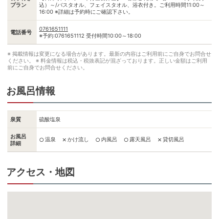
プラン
込）～/バスタオル、フェイスタオル、浴衣付き。ご利用時間11:00～
16:00 ※詳細は予約時にご確認下さい。
0761651111
電話番号
※予約:0761651112 受付時間10:00～18:00
※ 掲載情報は変更になる場合があります。最新の内容はご利用前にご自身でお問合せ
ください。
※ 料金情報は税込・税抜表記が混ざっております。正しい金額はご利用
前にご自身でお問合せください。
お風呂情報
泉質
硫酸塩泉
お風呂
温泉
かけ流し
内風呂
露天風呂
貸切風呂
○
✕
○
○
✕
詳細
アクセス・地図