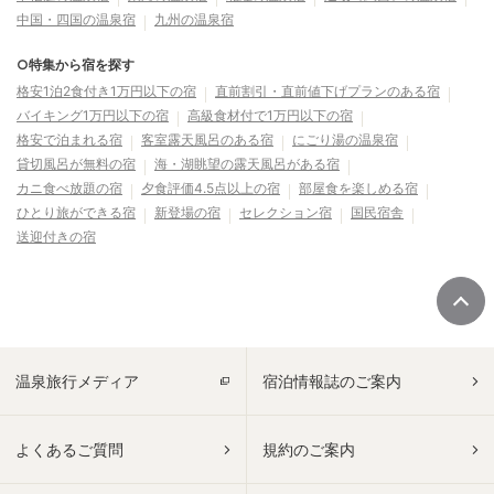
中国・四国の温泉宿
九州の温泉宿
○特集から宿を探す
格安1泊2食付き1万円以下の宿
直前割引・直前値下げプランのある宿
バイキング1万円以下の宿
高級食材付で1万円以下の宿
格安で泊まれる宿
客室露天風呂のある宿
にごり湯の温泉宿
貸切風呂が無料の宿
海・湖眺望の露天風呂がある宿
カニ食べ放題の宿
夕食評価4.5点以上の宿
部屋食を楽しめる宿
ひとり旅ができる宿
新登場の宿
セレクション宿
国民宿舎
送迎付きの宿
温泉旅行メディア
宿泊情報誌のご案内
よくあるご質問
規約のご案内