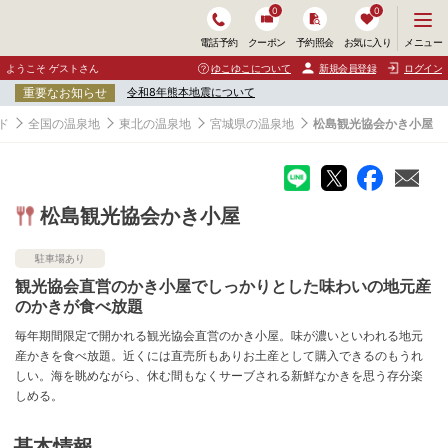
0
0
メ
メニュー
電話予約
クーポン
予約照会
お気に入り
ニ
ュ
ようこそ ゲストさん
ゆこゆこについて
新規会員登録
ログイン
ー
重要なお知らせ
令和8年熊本地震について
を
開
ド
全国の温泉地
東北の温泉地
宮城県の温泉地
松島観光協会かき小屋
く
松島観光協会かき小屋
駐車場あり
観光協会直営のかき小屋でしっかりとした味わいの地元産
のかきが食べ放題
毎年期間限定で開かれる観光協会直営のかき小屋。味が濃いといわれる地元
産かきを食べ放題。近くには直売所もありお土産として購入できるのもうれ
しい。海を眺めながら、休む間もなくサーブされる新鮮なかきを思う存分楽
しめる。
基本情報