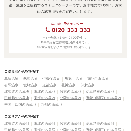
宿・施設をご提案するコミュニケーターです。お客様に寄り添い、お求
めの施設情報をご案内いたします。
ゆこゆこ予約センター
0120-333-333
※年中無休（9:00～21:00受付）。
年末年始も営業時間は通常通りです。
※17時以降および土日は特に混み合います。
○温泉地から宿を探す
草津温泉
熱海温泉
伊香保温泉
鬼怒川温泉
南紀白浜温泉
有馬温泉
城崎温泉
道後温泉
昼神温泉
伊東温泉
北海道の温泉地
東北の温泉地
関東の温泉地
伊豆箱根の温泉地
甲信越の温泉地
東海の温泉地
北陸の温泉地
近畿（関西）の温泉地
中国・四国の温泉地
九州の温泉地
○エリアから宿を探す
北海道の温泉宿
東北の温泉宿
関東の温泉宿
伊豆箱根の温泉宿
甲信越の温泉宿
東海の温泉宿
北陸の温泉宿
近畿（関西）の温泉宿