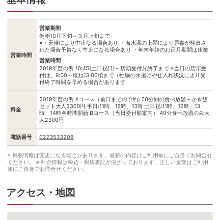
営業期間
例年10月下旬～３月上旬まで
※・天候により中止なる場合あり ・海水温の上昇により貝毒が検出さ
れた場合予告なく中止になる場合あり ・年末年始のお正月期間は休業
営業時間
営業時間
2019年度の例 10:45(土日祝日)～店頭受付分終了まで ※当日の店頭受
付は、9:00～概ね13:00頃まで（牡蠣の水揚げや仕入れ状況により受
付終了時間を早める場合があります
2019年度の例 Aコース（前日までの予約) 50分間の食べ放題＋かき飯
セット大人3300円 平日:11時、12時、13時 土日祝:11時、12時、13
料金
時、14時各時間開始 Bコース（当日受付順案内） 40分食べ放題のみ大
人2300円
電話番号
0223533208
※ 掲載情報は変更になる場合があります。最新の内容はご利用前にご自身でお問合せ
ください。
※ 料金情報は税込・税抜表記が混ざっております。正しい金額はご利用
前にご自身でお問合せください。
アクセス・地図