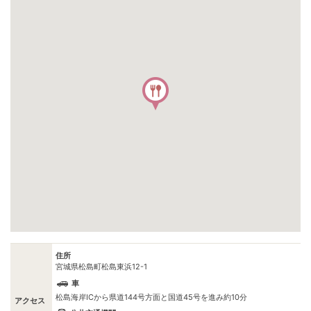
住所
宮城県松島町松島東浜12-1
車
松島海岸ICから県道144号方面と国道45号を進み約10分
アクセス