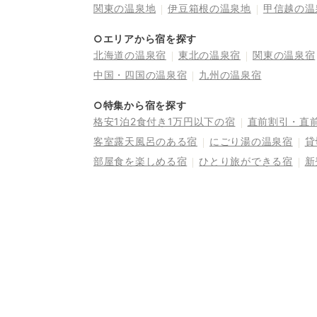
関東の温泉地
伊豆箱根の温泉地
甲信越の温
○エリアから宿を探す
北海道の温泉宿
東北の温泉宿
関東の温泉宿
中国・四国の温泉宿
九州の温泉宿
○特集から宿を探す
格安1泊2食付き1万円以下の宿
直前割引・直
客室露天風呂のある宿
にごり湯の温泉宿
貸
部屋食を楽しめる宿
ひとり旅ができる宿
新