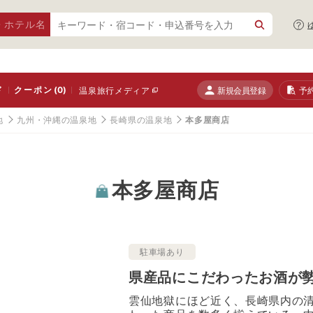
・ホテル名
ド
クーポン
(0)
新規会員登録
予
温泉旅行メディア
地
九州・沖縄の温泉地
長崎県の温泉地
本多屋商店
本多屋商店
駐車場あり
県産品にこだわったお酒が
雲仙地獄にほど近く、長崎県内の