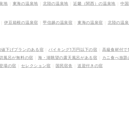
泉地
東海の温泉地
北陸の温泉地
近畿（関西）の温泉地
中国
伊豆箱根の温泉宿
甲信越の温泉宿
東海の温泉宿
北陸の温泉
前値下げプランのある宿
バイキング1万円以下の宿
高級食材付で
切風呂が無料の宿
海・湖眺望の露天風呂がある宿
カニ食べ放題
登場の宿
セレクション宿
国民宿舎
送迎付きの宿