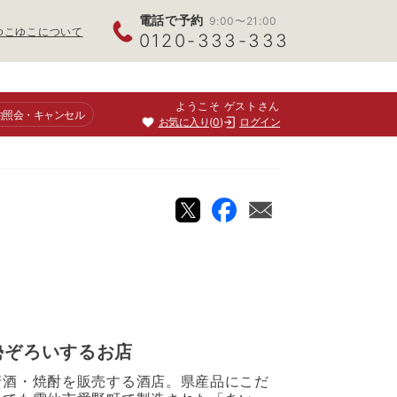
電話で予約
9:00〜21:00
ゆこゆこについて
0120-333-333
ようこそ ゲストさん
約照会
・キャンセル
お気に入り
0
ログイン
勢ぞろいするお店
清酒・焼酎を販売する酒店。県産品にこだ