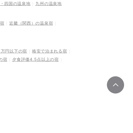
・四国の温泉地
九州の温泉地
宿
近畿（関西）の温泉宿
1万円以下の宿
格安で泊まれる宿
の宿
夕食評価4.5点以上の宿